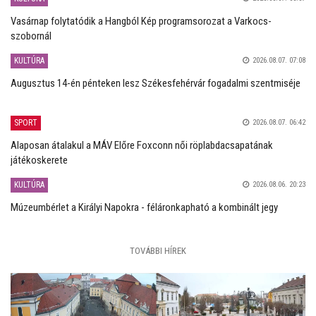
Vasárnap folytatódik a Hangból Kép programsorozat a Varkocs-
szobornál
KULTÚRA
2026.08.07. 07:08
Augusztus 14-én pénteken lesz Székesfehérvár fogadalmi szentmiséje
SPORT
2026.08.07. 06:42
Alaposan átalakul a MÁV Előre Foxconn női röplabdacsapatának
játékoskerete
KULTÚRA
2026.08.06. 20:23
Múzeumbérlet a Királyi Napokra - féláronkapható a kombinált jegy
TOVÁBBI HÍREK