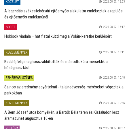
KÖZÉLET
2026.08.07. 15:03
A legendás székesfehérvári ejtőernyős alakulatra emlékeztek a repülős
és ejtőernyős emlékműnél
SPORT
2026.08.07. 13:17
Hokisok viadala – hat fiatal küzd meg a Volán-keretbe kerülésért
KÖZLEMÉNYEK
2026.08.07. 13:11
Kedd éjfélig meghosszabbították és másodfokúra mérséklik a
hőségriasztást
FEHÉRVÁRI SZÍNES
2026.08.07. 10:48
Sajnos az eredmény egyértelmű - talajnedvesség-méréseket végeztek a
parkokban
KÖZLEMÉNYEK
2026.08.07. 10:45
A Bem József utca környékén, a Bartók Béla téren és Kisfaludon lesz
áramszünet augusztus 10-én
KULTÚRA
2026.08.07. 08:37