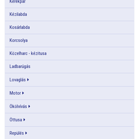
Kerékpár
Kézilabda
Kosárlabda
Korcsolya
Közelharc - kézitusa
Ladbarúgás
Lovaglás
Motor
Ökölvívás
Öttusa
Repülés