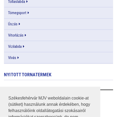
Tollaslabda
Tömegsport
Úszás
Vitorlázás
Vizilabda
Vívás
NYITOTT TORNATERMEK
RSS
Székesfehérvár MJV weboldalain cookie-at
(sütiket) használunk annak érdekében, hogy
A HONLAP 2017.03.31-I ÁLLAPOTA
felhasználóink oldallátogatási szokásairól
információkat szerezhessünk, de nem