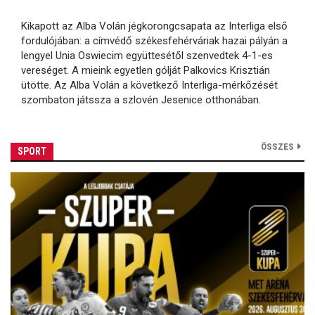
Kikapott az Alba Volán jégkorongcsapata az Interliga első
fordulójában: a címvédő székesfehérváriak hazai pályán a
lengyel Unia Oswiecim együttesétől szenvedtek 4-1-es
vereséget. A mieink egyetlen gólját Palkovics Krisztián
ütötte. Az Alba Volán a következő Interliga-mérkőzését
szombaton játssza a szlovén Jesenice otthonában.
ÖSSZES
SPORT