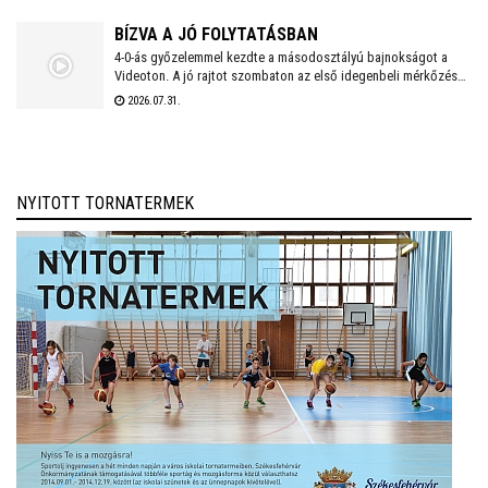
BÍZVA A JÓ FOLYTATÁSBAN
4-0-ás győzelemmel kezdte a másodosztályú bajnokságot a
Videoton. A jó rajtot szombaton az első idegenbeli mérkőzés
követi, a tavaly még NB I-es Kazincbarcika otthonában.
2026.07.31.
NYITOTT TORNATERMEK