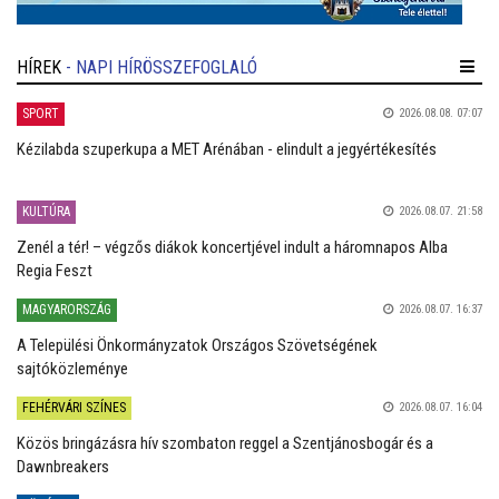
HÍREK
- NAPI HÍRÖSSZEFOGLALÓ
SPORT
2026.08.08. 07:07
Kézilabda szuperkupa a MET Arénában - elindult a jegyértékesítés
KULTÚRA
2026.08.07. 21:58
Zenél a tér! – végzős diákok koncertjével indult a háromnapos Alba
Regia Feszt
MAGYARORSZÁG
2026.08.07. 16:37
A Települési Önkormányzatok Országos Szövetségének
sajtóközleménye
FEHÉRVÁRI SZÍNES
2026.08.07. 16:04
Közös bringázásra hív szombaton reggel a Szentjánosbogár és a
Dawnbreakers