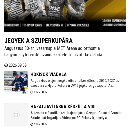
JEGYEK A SZUPERKUPÁRA
Augusztus 30-án, vasárnap a MET Aréna ad otthont a
hagyományteremtő szándékkal életre hívott kézilabda
szuperkupának. A hölgyeknél a Győri Audi ETO és a Ferencváros,
2026.08.08.
míg a férfiaknál a Veszprém és a Szeged küzd meg a serlegért. A
világklasszis csapatokat felvonultató kézilabdaünnepre jegyek már
HOKISOK VIADALA
kaphatók!
Augusztus elején megkezdte a felkészülést a 2026/2027-es
szezonra a Hydro Fehérvár AV19 jégkorongcsapata. Az
edzéseken részt vesz a FEHA19 hat fiatalja is, akik közül a
2026.08.07.
legjobb teljesítményt nyújtó játékos csatlakozhat a Volán
ICEHL-keretéhez.
HAZAI JAVÍTÁSRA KÉSZÜL A VIDI
A szezon második hazai bajnokiján a Szeged-Csanád Grosics
Akadémiát fogadja a Videoton FC Fehérvár, amely a
Kazincbarcika elleni vereséget követően szeretne ismét
2026.08.07.
győzelemmel örömet szerezni szurkolóinak.