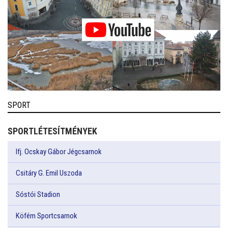
SPORT
SPORTLÉTESÍTMÉNYEK
Ifj. Ocskay Gábor Jégcsarnok
Csitáry G. Emil Uszoda
Sóstói Stadion
Köfém Sportcsarnok