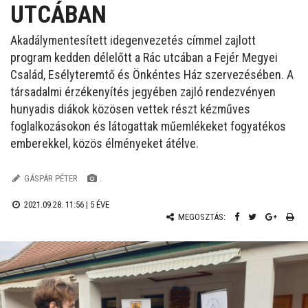
UTCÁBAN
Akadálymentesített idegenvezetés címmel zajlott
program kedden délelőtt a Rác utcában a Fejér Megyei
Család, Esélyteremtő és Önkéntes Ház szervezésében. A
társadalmi érzékenyítés jegyében zajló rendezvényen
hunyadis diákok közösen vettek részt kézműves
foglalkozásokon és látogattak műemlékeket fogyatékos
emberekkel, közös élményeket átélve.
GÁSPÁR PÉTER
.
2021.09.28. 11:56 |
5 ÉVE
MEGOSZTÁS: