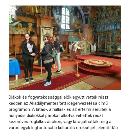
Diákok és fogyatékossággal élők együtt vettek részt
kedden az Akadálymentesített idegenvezetésa című
programon. A látás-, a hallás- és az értelmi sérültek a
hunyadis diákokkal párokat alkotva vehettek részt
kézműves foglalkozásokon, vagy látogathatták meg a
város egyik legfontosabb kulturális örökségét jelentő Rác