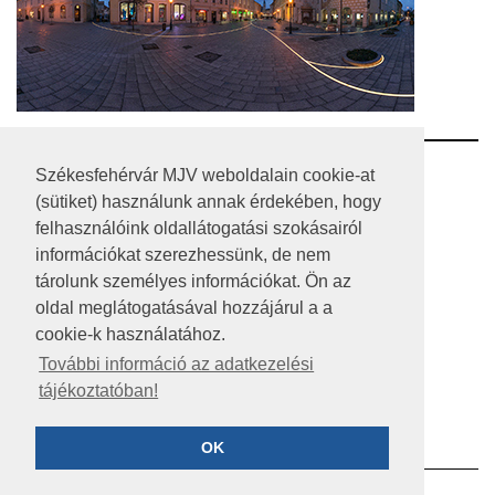
RSS
Székesfehérvár MJV weboldalain cookie-at
(sütiket) használunk annak érdekében, hogy
A HONLAP 2017.03.31-I ÁLLAPOTA
felhasználóink oldallátogatási szokásairól
információkat szerezhessünk, de nem
JOGI NYILATKOZAT
tárolunk személyes információkat. Ön az
IMPRESSZUM
oldal meglátogatásával hozzájárul a a
cookie-k használatához.
MÉDIAAJÁNLAT
További információ az adatkezelési
tájékoztatóban!
KÖZÉRDEKŰ ADATOK
ADATVÉDELEM
OK
©2023 SZÉKESFEHÉRVÁR MEGYEI JOGÚ VÁROS