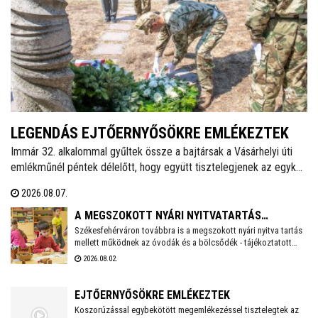
LEGENDÁS EJTŐERNYŐSÖKRE EMLÉKEZTEK
Immár 32. alkalommal gyűltek össze a bajtársak a Vásárhelyi úti
emlékműnél péntek délelőtt, hogy együtt tisztelegjenek az egykori
62. Önálló Ejtőernyős Zászlóalj előtt. A hagyományokat ápoló
2026.08.07.
Veterán Repülők és Ejtőernyősök Fejér Megyei Egyesülete ezzel a
rendezvénnyel őrzi az a második világháború után újjászervezett,
A MEGSZOKOTT NYÁRI NYITVATARTÁS
1951-től 1954-ig Székesfehérváron ismertté vált ejtőernyős
Székesfehérváron továbbra is a megszokott nyári nyitva tartás
MELLETT MŰKÖDNEK A FEHÉRVÁRI ÓVODÁK ÉS
mellett működnek az óvodák és a bölcsődék - tájékoztatott
alakulat emlékét.
BÖLCSŐDÉK
közösségi oldalán a város polgármestere. Hétfőtől is tehát a
2026.08.02.
megszokott nyári nyitva tartással fogadják a piciket a
bölcsődék és az óvodák!
EJTŐERNYŐSÖKRE EMLÉKEZTEK
Koszorúzással egybekötött megemlékezéssel tisztelegtek az