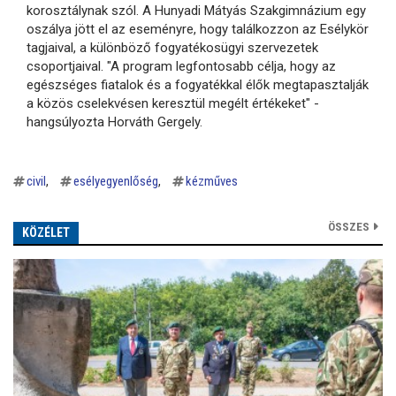
korosztálynak szól. A Hunyadi Mátyás Szakgimnázium egy
oszálya jött el az eseményre, hogy találkozzon az Esélykör
tagjaival, a különböző fogyatékosügyi szervezetek
csoportjaival. "A program legfontosabb célja, hogy az
egészséges fiatalok és a fogyatékkal élők megtapasztalják
a közös cselekvésen keresztül megélt értékeket" -
hangsúlyozta Horváth Gergely.
civil
esélyegyenlőség
kézműves
ÖSSZES
KÖZÉLET