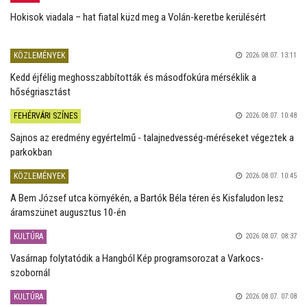
Hokisok viadala – hat fiatal küzd meg a Volán-keretbe kerülésért
KÖZLEMÉNYEK
2026.08.07. 13:11
Kedd éjfélig meghosszabbították és másodfokúra mérséklik a
hőségriasztást
FEHÉRVÁRI SZÍNES
2026.08.07. 10:48
Sajnos az eredmény egyértelmű - talajnedvesség-méréseket végeztek a
parkokban
KÖZLEMÉNYEK
2026.08.07. 10:45
A Bem József utca környékén, a Bartók Béla téren és Kisfaludon lesz
áramszünet augusztus 10-én
KULTÚRA
2026.08.07. 08:37
Vasárnap folytatódik a Hangból Kép programsorozat a Varkocs-
szobornál
KULTÚRA
2026.08.07. 07:08