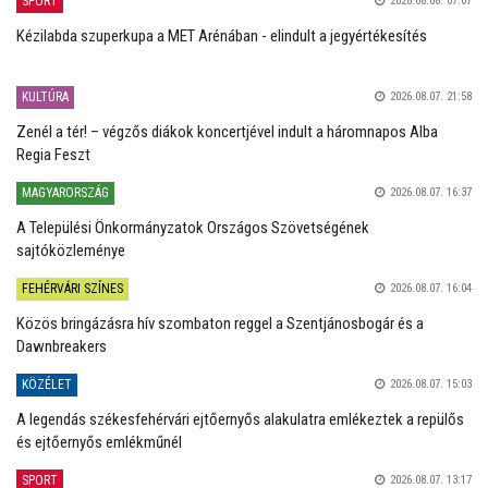
SPORT
2026.08.08. 07:07
Kézilabda szuperkupa a MET Arénában - elindult a jegyértékesítés
KULTÚRA
2026.08.07. 21:58
Zenél a tér! – végzős diákok koncertjével indult a háromnapos Alba
Regia Feszt
MAGYARORSZÁG
2026.08.07. 16:37
A Települési Önkormányzatok Országos Szövetségének
sajtóközleménye
FEHÉRVÁRI SZÍNES
2026.08.07. 16:04
Közös bringázásra hív szombaton reggel a Szentjánosbogár és a
Dawnbreakers
KÖZÉLET
2026.08.07. 15:03
A legendás székesfehérvári ejtőernyős alakulatra emlékeztek a repülős
és ejtőernyős emlékműnél
SPORT
2026.08.07. 13:17