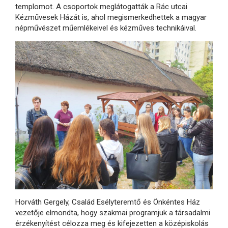
templomot. A csoportok meglátogatták a Rác utcai
Kézművesek Házát is, ahol megismerkedhettek a magyar
népművészet műemlékeivel és kézműves technikáival.
Horváth Gergely, Család Esélyteremtő és Önkéntes Ház
vezetője elmondta, hogy szakmai programjuk a társadalmi
érzékenyítést célozza meg és kifejezetten a középiskolás