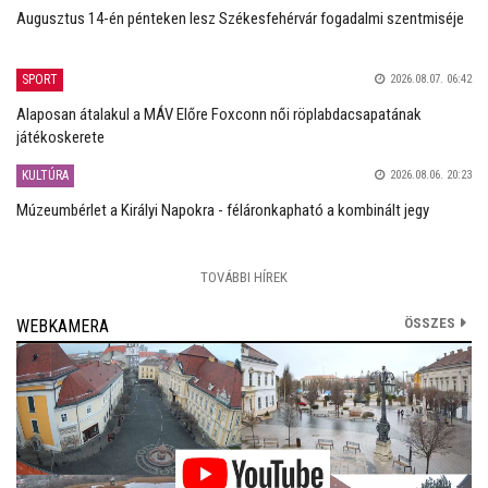
Augusztus 14-én pénteken lesz Székesfehérvár fogadalmi szentmiséje
SPORT
2026.08.07. 06:42
Alaposan átalakul a MÁV Előre Foxconn női röplabdacsapatának
játékoskerete
KULTÚRA
2026.08.06. 20:23
Múzeumbérlet a Királyi Napokra - féláronkapható a kombinált jegy
TOVÁBBI HÍREK
ÖSSZES
WEBKAMERA