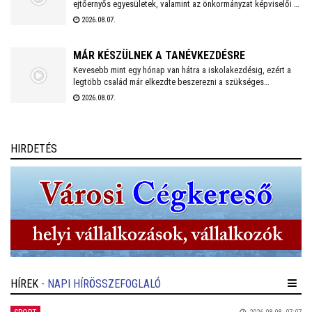
ejtőernyős egyesületek, valamint az önkormányzat képviselői a
Repülős és Ejtőernyős Emlékműnél. A jelenlévők a 62. Önálló
2026.08.07.
Ejtőernyős Zászlóaljra emlékeztek.
MÁR KÉSZÜLNEK A TANÉVKEZDÉSRE
Kevesebb mint egy hónap van hátra a iskolakezdésig, ezért a
legtöbb család már elkezdte beszerezni a szükséges
tanszereket. A fehérvári papír-írószer üzletek már július eleje
2026.08.07.
óta készülnek a rohamra.
HIRDETÉS
HÍREK
- NAPI HÍRÖSSZEFOGLALÓ