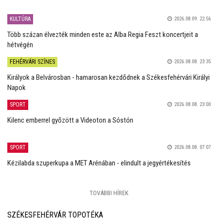
KULTÚRA
2026.08.09. 22:56
Több százan élvezték minden este az Alba Regia Feszt koncertjeit a
hétvégén
FEHÉRVÁRI SZÍNES
2026.08.08. 23:35
Királyok a Belvárosban - hamarosan kezdődnek a Székesfehérvári Királyi
Napok
SPORT
2026.08.08. 23:00
Kilenc emberrel győzött a Videoton a Sóstón
SPORT
2026.08.08. 07:07
Kézilabda szuperkupa a MET Arénában - elindult a jegyértékesítés
TOVÁBBI HÍREK
SZÉKESFEHÉRVÁR TOPOTÉKA