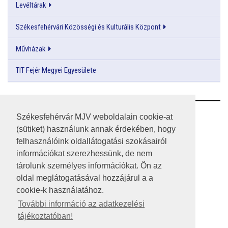
Levéltárak
Székesfehérvári Közösségi és Kulturális Központ
Művházak
TIT Fejér Megyei Egyesülete
RSS
Székesfehérvár MJV weboldalain cookie-at
(sütiket) használunk annak érdekében, hogy
A HONLAP 2017.03.31-I ÁLLAPOTA
felhasználóink oldallátogatási szokásairól
információkat szerezhessünk, de nem
JOGI NYILATKOZAT
tárolunk személyes információkat. Ön az
IMPRESSZUM
oldal meglátogatásával hozzájárul a a
cookie-k használatához.
MÉDIAAJÁNLAT
További információ az adatkezelési
tájékoztatóban!
KÖZÉRDEKŰ ADATOK