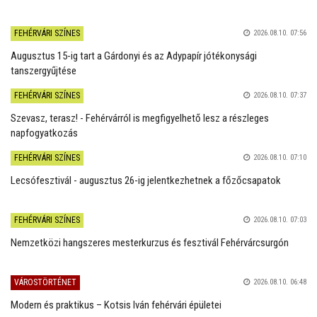
FEHÉRVÁRI SZÍNES
2026.08.10. 07:56
Augusztus 15-ig tart a Gárdonyi és az Adypapír jótékonysági
tanszergyűjtése
FEHÉRVÁRI SZÍNES
2026.08.10. 07:37
Szevasz, terasz! - Fehérvárról is megfigyelhető lesz a részleges
napfogyatkozás
FEHÉRVÁRI SZÍNES
2026.08.10. 07:10
Lecsófesztivál - augusztus 26-ig jelentkezhetnek a főzőcsapatok
FEHÉRVÁRI SZÍNES
2026.08.10. 07:03
Nemzetközi hangszeres mesterkurzus és fesztivál Fehérvárcsurgón
VÁROSTÖRTÉNET
2026.08.10. 06:48
Modern és praktikus – Kotsis Iván fehérvári épületei