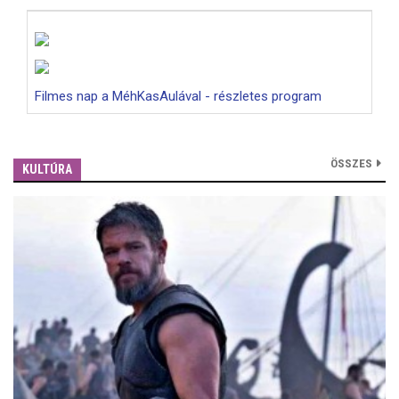
Filmes nap a MéhKasAulával - részletes program
ÖSSZES
KULTÚRA