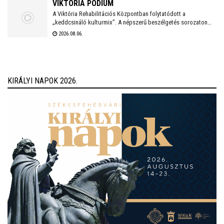
VIKTÓRIA PÓDIUM
A Viktória Rehabilitációs Központban folytatódott a
„keddcsináló kulturmix”. A népszerű beszélgetés sorozaton
ezúttal is kivételes vendégek tisztelték meg a Viktória Pódium
2026.08.06.
rendezvényét.
KIRÁLYI NAPOK 2026.