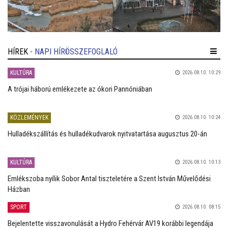
HÍREK
- NAPI HÍRÖSSZEFOGLALÓ
KULTÚRA
2026.08.10. 10:29
A trójai háború emlékezete az ókori Pannóniában
KÖZLEMÉNYEK
2026.08.10. 10:24
Hulladékszállítás és hulladékudvarok nyitvatartása augusztus 20-án
KULTÚRA
2026.08.10. 10:13
Emlékszoba nyílik Sobor Antal tiszteletére a Szent István Művelődési
Házban
SPORT
2026.08.10. 08:15
Bejelentette visszavonulását a Hydro Fehérvár AV19 korábbi legendája