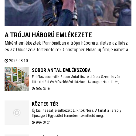
A TRÓJAI HÁBORÚ EMLÉKEZETE
Miként emlékeztek Pannóniában a trójai háborúra, illetve az Iliász
és az Odüsszeia történeteire? Christopher Nolan új filmje ismét a
közbeszéd tárgyává tette e két különleges művet, Agócs Nándor
2026.08.10.
történész pedig az ehhez kapcsolódó pannóniai emlékekről beszél
augusztus 11-i előadásában.
SOBOR ANTAL EMLÉKSZOBA
Emlékszoba nyílik Sobor Antal tiszteletére a Szent István
Hitoktatási és Művelődési Házban. Az augusztus 11-én,
kedden 10.00 órakor kezdődő ünnepségen Spányi Antal megyés
2026.08.10.
püspök mond ünnepi köszöntőt, illetve képviselteti magát a
Vörösmarty Társaság és Tóni bácsi családja is. A szervezők
szeretettel fogadnak közös emlékeket őrző fotókat és írásokat
KÖZTES TÉR
a látogatóktól.
Új kiállítással jelentkezett L. Ritók Nóra. A tárlat a Tarsoly
Ifjúságért Egyesület termében tekinthető meg.
2026.08.07.