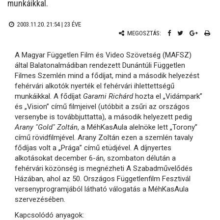
munkáikkal.
2003.11.20. 21:54 |
23 ÉVE
MEGOSZTÁS:
A Magyar Független Film és Video Szövetség (MAFSZ)
által Balatonalmádiban rendezett Dunántúli Független
Filmes Szemlén mind a fődíjat, mind a második helyezést
fehérvári alkotók nyerték el fehérvári ihlettettségű
munkáikkal. A fődíjat
Garami Richárd
hozta el „Vidámpark”
és „Vision” című filmjeivel (utóbbit a zsűri az országos
versenybe is továbbjuttatta), a második helyezett pedig
Arany "Gold" Zoltán
, a MéhKasAula alelnöke lett „Torony”
című rövidfilmjével. Arany Zoltán ezen a szemlén tavaly
fődíjas volt a „Prága” című etüdjével. A díjnyertes
alkotásokat december 6-án, szombaton délután a
fehérvári közönség is megnézheti A Szabadművelődés
Házában, ahol az 50. Országos Függetlenfilm Fesztivál
versenyprogramjából látható válogatás a MéhKasAula
szervezésében.
Kapcsolódó anyagok: