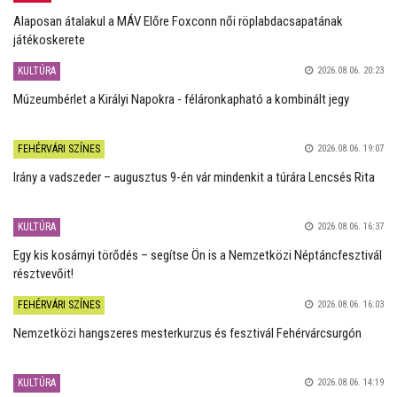
Alaposan átalakul a MÁV Előre Foxconn női röplabdacsapatának
játékoskerete
KULTÚRA
2026.08.06. 20:23
Múzeumbérlet a Királyi Napokra - féláronkapható a kombinált jegy
FEHÉRVÁRI SZÍNES
2026.08.06. 19:07
Irány a vadszeder – augusztus 9-én vár mindenkit a túrára Lencsés Rita
KULTÚRA
2026.08.06. 16:37
Egy kis kosárnyi törődés – segítse Ön is a Nemzetközi Néptáncfesztivál
résztvevőit!
FEHÉRVÁRI SZÍNES
2026.08.06. 16:03
Nemzetközi hangszeres mesterkurzus és fesztivál Fehérvárcsurgón
KULTÚRA
2026.08.06. 14:19