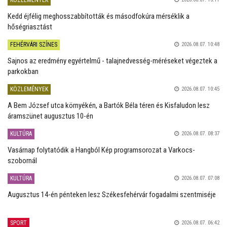
KÖZLEMÉNYEK
Kedd éjfélig meghosszabbították és másodfokúra mérséklik a
hőségriasztást
FEHÉRVÁRI SZÍNES
2026.08.07. 10:48
Sajnos az eredmény egyértelmű - talajnedvesség-méréseket végeztek a
parkokban
KÖZLEMÉNYEK
2026.08.07. 10:45
A Bem József utca környékén, a Bartók Béla téren és Kisfaludon lesz
áramszünet augusztus 10-én
KULTÚRA
2026.08.07. 08:37
Vasárnap folytatódik a Hangból Kép programsorozat a Varkocs-
szobornál
KULTÚRA
2026.08.07. 07:08
Augusztus 14-én pénteken lesz Székesfehérvár fogadalmi szentmiséje
SPORT
2026.08.07. 06:42