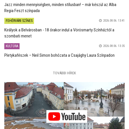
Jazz minden mennyiségben, minden stílusban! – már készül az Alba
Regia Feszt színpada
FEHÉRVÁRI SZÍNES
2026.08.06. 13:41
Királyok a Belvárosban - 18 órakor indul a Vörösmarty Színháztól a
szombati menet
KULTÚRA
2026.08.06. 13:35
Pletykafészek – Neil Simon bohózata a Csajághy Laura Színpadon
TOVÁBBI HÍREK