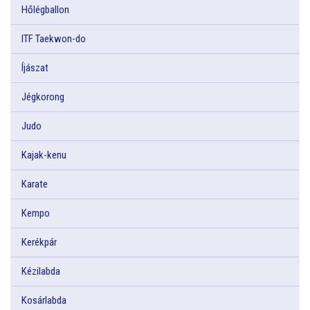
Hőlégballon
ITF Taekwon-do
Íjászat
Jégkorong
Judo
Kajak-kenu
Karate
Kempo
Kerékpár
Kézilabda
Kosárlabda