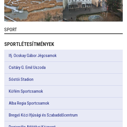
SPORT
SPORTLÉTESÍTMÉNYEK
Ifj. Ocskay Gábor Jégcsarnok
Csitáry G. Emil Uszoda
Sóstói Stadion
Köfém Sportcsarnok
Alba Regia Sportcsarnok
Bregyó Közi Ifjúsági és Szabadidőcentrum