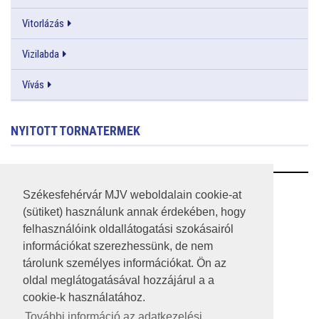
Vitorlázás
Vizilabda
Vívás
NYITOTT TORNATERMEK
RSS
Székesfehérvár MJV weboldalain cookie-at
(sütiket) használunk annak érdekében, hogy
A HONLAP 2017.03.31-I ÁLLAPOTA
felhasználóink oldallátogatási szokásairól
információkat szerezhessünk, de nem
JOGI NYILATKOZAT
tárolunk személyes információkat. Ön az
IMPRESSZUM
oldal meglátogatásával hozzájárul a a
cookie-k használatához.
MÉDIAAJÁNLAT
További információ az adatkezelési