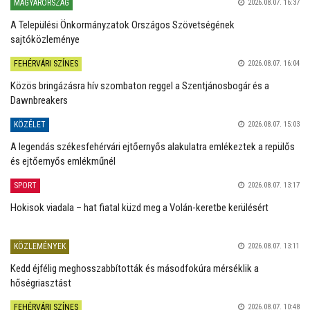
MAGYARORSZÁG
2026.08.07. 16:37
A Települési Önkormányzatok Országos Szövetségének
sajtóközleménye
FEHÉRVÁRI SZÍNES
2026.08.07. 16:04
Közös bringázásra hív szombaton reggel a Szentjánosbogár és a
Dawnbreakers
KÖZÉLET
2026.08.07. 15:03
A legendás székesfehérvári ejtőernyős alakulatra emlékeztek a repülős
és ejtőernyős emlékműnél
SPORT
2026.08.07. 13:17
Hokisok viadala – hat fiatal küzd meg a Volán-keretbe kerülésért
KÖZLEMÉNYEK
2026.08.07. 13:11
Kedd éjfélig meghosszabbították és másodfokúra mérséklik a
hőségriasztást
FEHÉRVÁRI SZÍNES
2026.08.07. 10:48