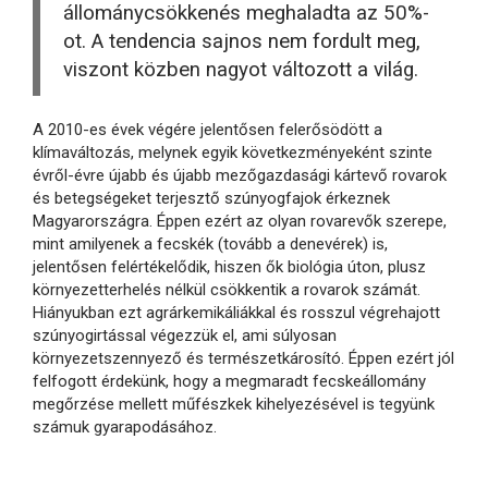
állománycsökkenés meghaladta az 50%-
ot. A tendencia sajnos nem fordult meg,
viszont közben nagyot változott a világ.
A 2010-es évek végére jelentősen felerősödött a
klímaváltozás, melynek egyik következményeként szinte
évről-évre újabb és újabb mezőgazdasági kártevő rovarok
és betegségeket terjesztő szúnyogfajok érkeznek
Magyarországra. Éppen ezért az olyan rovarevők szerepe,
mint amilyenek a fecskék (tovább a denevérek) is,
jelentősen felértékelődik, hiszen ők biológia úton, plusz
környezetterhelés nélkül csökkentik a rovarok számát.
Hiányukban ezt agrárkemikáliákkal és rosszul végrehajott
szúnyogirtással végezzük el, ami súlyosan
környezetszennyező és természetkárosító. Éppen ezért jól
felfogott érdekünk, hogy a megmaradt fecskeállomány
megőrzése mellett műfészkek kihelyezésével is tegyünk
számuk gyarapodásához.