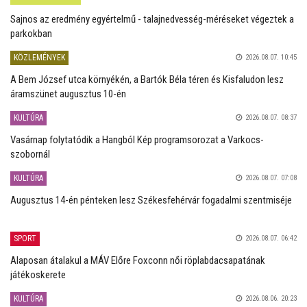
Sajnos az eredmény egyértelmű - talajnedvesség-méréseket végeztek a
parkokban
KÖZLEMÉNYEK
2026.08.07. 10:45
A Bem József utca környékén, a Bartók Béla téren és Kisfaludon lesz
áramszünet augusztus 10-én
KULTÚRA
2026.08.07. 08:37
Vasárnap folytatódik a Hangból Kép programsorozat a Varkocs-
szobornál
KULTÚRA
2026.08.07. 07:08
Augusztus 14-én pénteken lesz Székesfehérvár fogadalmi szentmiséje
SPORT
2026.08.07. 06:42
Alaposan átalakul a MÁV Előre Foxconn női röplabdacsapatának
játékoskerete
KULTÚRA
2026.08.06. 20:23