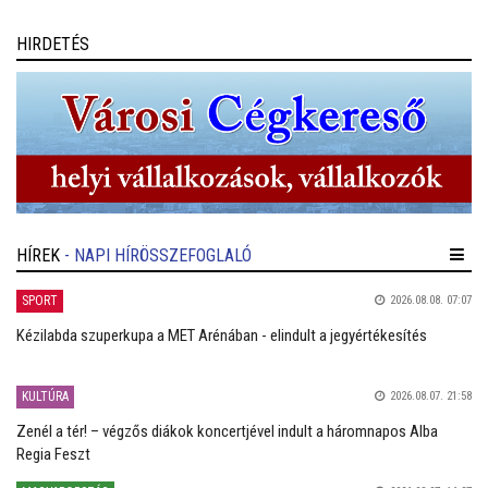
zenészeknek és a közönségnek.
HIRDETÉS
HÍREK
- NAPI HÍRÖSSZEFOGLALÓ
SPORT
2026.08.08. 07:07
Kézilabda szuperkupa a MET Arénában - elindult a jegyértékesítés
KULTÚRA
2026.08.07. 21:58
Zenél a tér! – végzős diákok koncertjével indult a háromnapos Alba
Regia Feszt