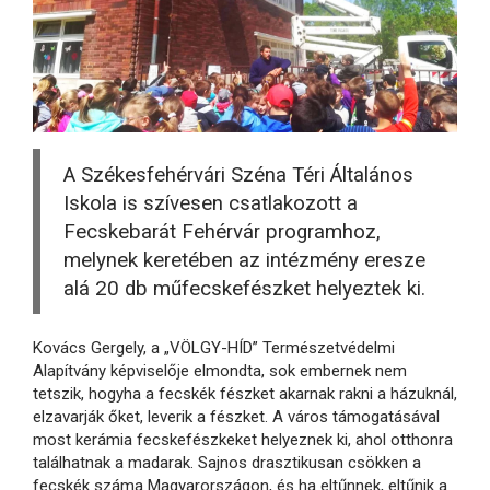
A Székesfehérvári Széna Téri Általános
Iskola is
szívesen csatlakozott a
Fecskebarát Fehérvár programhoz,
melynek keretében az intézmény eresze
alá 20 db műfecskefészket helyeztek ki.
Kovács Gergely, a „VÖLGY-HÍD” Természetvédelmi
Alapítvány képviselője elmondta, sok embernek nem
tetszik, hogyha a fecskék fészket akarnak rakni a házuknál,
elzavarják őket, leverik a fészket. A város támogatásával
most kerámia fecskefészkeket helyeznek ki, ahol otthonra
találhatnak a madarak. Sajnos drasztikusan csökken a
fecskék száma Magyarországon, és ha eltűnnek, eltűnik a