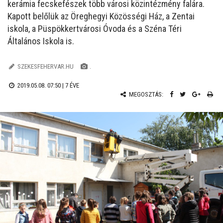
kerámia fecskefészek több városi közintézmény falára.
Kapott belőlük az Öreghegyi Közösségi Ház, a Zentai
iskola, a Püspökkertvárosi Óvoda és a Széna Téri
Általános Iskola is.
SZEKESFEHERVAR.HU
.
2019.05.08. 07:50 |
7 ÉVE
MEGOSZTÁS: