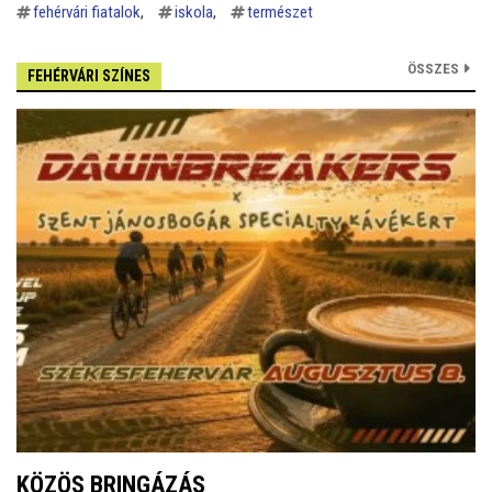
fehérvári fiatalok
iskola
természet
ÖSSZES
FEHÉRVÁRI SZÍNES
KÖZÖS BRINGÁZÁS