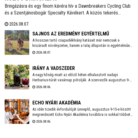
Bringázásra és egy finom kávéra hív a Dawnbreakers Cycling Club
és a Szentjánosbogár Specialty Kávékert. A közös tekerés
augusztus 8-án, szombaton reggel 8.00 órakor indul a Liszt Ferenc
2026.08.07.
utcai vendéglátóhelytől, az ingyenes programhoz bármilyen
kerékpárral lehet csatlakozni.
SAJNOS AZ EREDMÉNY EGYÉRTELMŰ
A hosszan tartó csapadékhiány hatásait már nemcsak a
kiszáradt növényzeten, hanem a talaj állapotán is egyértelműen
mérni lehet. A Városgondnokság szakemberei talajnedvesség-
2026.08.07.
mérő műszerrel vizsgálták meg Székesfehérvár több parkjának
és zöldterületének talaját, hogy pontos képet kapjanak a
jelenlegi helyzetről.
IRÁNY A VADSZEDER
A nagy hőség miatt az előző héten elhalasztott nadapi
Herbarius-túrát vasárnap pótolják. A szervezők augusztus 9-én
várnak mindenkit, aki szívesen csatlakozna a programhoz, hogy
2026.08.06.
a vitaminokban és ásványi anyagokban gazdag vadszederből
gyűjtsön Lencsés Rita gyógynövényszakértő vezetésével. A túra
Nadapról indul, a részvételhez ezúttal is előzetes
ECHO NYÁRI AKADÉMIA
bejelentkezést kérnek a szokásos elérhetőségeken.
Az idén tizedik évfordulóját ünneplő, augusztus 9-15-e között
megrendezett Echo Nyári Akadémia továbbra is sokkal többet
kínál, mint egy hagyományos zenei mesterkurzus. A családias
2026.08.06.
légkörnek, az intenzív művészi programnak és a különleges
környezetben történő elvonulásnak köszönhetően az Akadémia
egyedülálló találkozási pontja a művésztanároknak, a fiatal