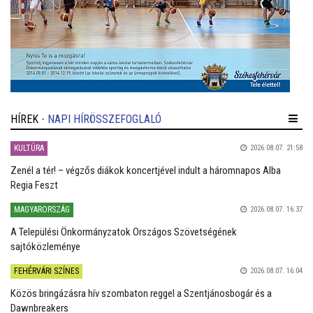
HÍREK
- NAPI HÍRÖSSZEFOGLALÓ
KULTÚRA
2026.08.07. 21:58
Zenél a tér! – végzős diákok koncertjével indult a háromnapos Alba
Regia Feszt
MAGYARORSZÁG
2026.08.07. 16:37
A Települési Önkormányzatok Országos Szövetségének
sajtóközleménye
FEHÉRVÁRI SZÍNES
2026.08.07. 16:04
Közös bringázásra hív szombaton reggel a Szentjánosbogár és a
Dawnbreakers