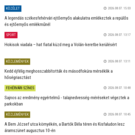
KÖZÉLET
2026.08.07. 15:03
A legendás székesfehérvári ejtőernyős alakulatra emlékeztek a repülős
és ejtőernyős emlékműnél
SPORT
2026.08.07. 13:17
Hokisok viadala – hat fiatal küzd meg a Volán-keretbe kerülésért
KÖZLEMÉNYEK
2026.08.07. 13:11
Kedd éjfélig meghosszabbították és másodfokúra mérséklik a
hőségriasztást
FEHÉRVÁRI SZÍNES
2026.08.07. 10:48
Sajnos az eredmény egyértelmű - talajnedvesség-méréseket végeztek a
parkokban
KÖZLEMÉNYEK
2026.08.07. 10:45
A Bem József utca környékén, a Bartók Béla téren és Kisfaludon lesz
áramszünet augusztus 10-én