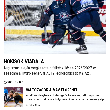
HOKISOK VIADALA
Augusztus elején megkezdte a felkészülést a 2026/2027-es
szezonra a Hydro Fehérvár AV19 jégkorongcsapata. Az
edzéseken részt vesz a FEHA19 hat fiatalja is, akik közül a legjobb
2026.08.07.
teljesítményt nyújtó játékos csatlakozhat a Volán ICEHL-
keretéhez.
VÁLTOZÁSOK A MÁV ELŐRÉNÉL
Az előző idényben az Extraliga 5. helyén végzett csapatból
tízen is távoztak a nyár folyamán. A holtszezonban reményteljes
magyar és külföldi fiatalokkal, valamint bolgár válogatott
2026.08.07.
tehetséggel is erősödött az együttes, melynek szakmai