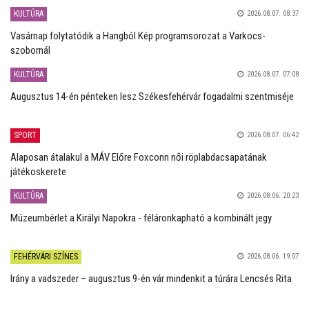
KULTÚRA
2026.08.07. 08:37
Vasárnap folytatódik a Hangból Kép programsorozat a Varkocs-
szobornál
KULTÚRA
2026.08.07. 07:08
Augusztus 14-én pénteken lesz Székesfehérvár fogadalmi szentmiséje
SPORT
2026.08.07. 06:42
Alaposan átalakul a MÁV Előre Foxconn női röplabdacsapatának
játékoskerete
KULTÚRA
2026.08.06. 20:23
Múzeumbérlet a Királyi Napokra - féláronkapható a kombinált jegy
FEHÉRVÁRI SZÍNES
2026.08.06. 19:07
Irány a vadszeder – augusztus 9-én vár mindenkit a túrára Lencsés Rita