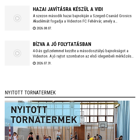
munkájáért a 2026/2027-es évadban is Kaszap Tamás felel.
HAZAI JAVÍTÁSRA KÉSZÜL A VIDI
A szezon második hazai bajnokiján a Szeged-Csanád Grosics
Akadémiát fogadja a Videoton FC Fehérvár, amely a
Kazincbarcika elleni vereséget követően szeretne ismét
2026.08.07.
győzelemmel örömet szerezni szurkolóinak.
BÍZVA A JÓ FOLYTATÁSBAN
4-0-ás győzelemmel kezdte a másodosztályú bajnokságot a
Videoton. A jó rajtot szombaton az első idegenbeli mérkőzés
követi, a tavaly még NB I-es Kazincbarcika otthonában.
2026.07.31.
NYITOTT TORNATERMEK