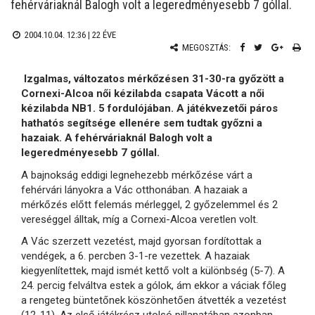
fehérváriaknál Balogh volt a legeredményesebb 7 góllal.
2004.10.04. 12:36 |
22 ÉVE
MEGOSZTÁS:
Izgalmas, változatos mérkőzésen 31-30-ra győzött a
Cornexi-Alcoa női kézilabda csapata Vácott a női
kézilabda NB1. 5 fordulójában. A játékvezetői páros
hathatós segítsége ellenére sem tudtak győzni a
hazaiak. A fehérváriaknál Balogh volt a
legeredményesebb 7 góllal.
A bajnokság eddigi legnehezebb mérkőzése várt a
fehérvári lányokra a Vác otthonában. A hazaiak a
mérkőzés előtt felemás mérleggel, 2 győzelemmel és 2
vereséggel álltak, míg a Cornexi-Alcoa veretlen volt.
A Vác szerzett vezetést, majd gyorsan fordítottak a
vendégek, a 6. percben 3-1-re vezettek. A hazaiak
kiegyenlítettek, majd ismét kettő volt a különbség (5-7). A
24. percig felváltva estek a gólok, ám ekkor a váciak főleg
a rengeteg büntetőnek köszönhetően átvették a vezetést