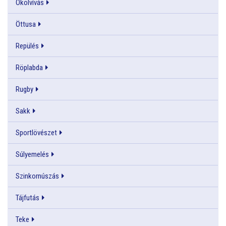
Ökölvívás
Öttusa
Repülés
Röplabda
Rugby
Sakk
Sportlövészet
Súlyemelés
Szinkornúszás
Tájfutás
Teke