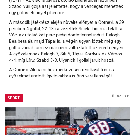
(12-11). Az első játékrész utolsó pillanatában azonban
Szabó Vali gólja azt jelentette, hogy a vendégek mehettek
egy gólos előnnyel pihenőre.
A második játékrész elején növelte előnyét a Cornexi, a 39.
percben 4 góllal, 22-18-ra vezettek Sitiék. Innen is felállt a
Vác, az utolsó két perc pedig döntetlennel indult. Balogh
Bea betalált, majd Tápai is, a végén ugyan lőttek még egy
gólt a váciak, ám ez már nem változtatott az eredményen.
A győzelemhez Balogh 7, Siti 5, Tápai, Kordyuk és Vámos
4-4, míg Löw, Szabó 3-3, Ulyanich 1góllal járult hozzá.
A Cornexi-Alcoa nehéz mérkőzésen rendkívül fontos
győzelmet aratott, így továbbra is őrzi veretlenségét.
ÖSSZES
SPORT