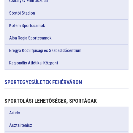
Csitáry G. Emil Uszoda
Sóstói Stadion
Köfém Sportcsarnok
Alba Regia Sportcsarnok
Bregyó Közi Ifjúsági és Szabadidőcentrum
Regionális Atlétikai Központ
SPORTEGYESÜLETEK FEHÉRVÁRON
SPORTOLÁSI LEHETŐSÉGEK, SPORTÁGAK
Aikido
Asztalitenisz