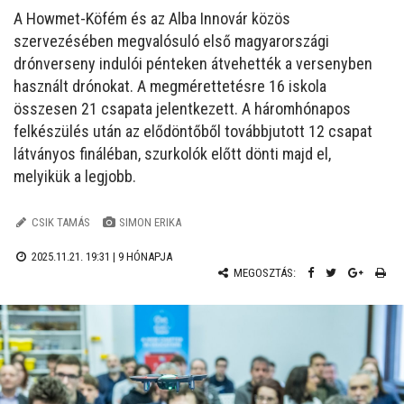
A Howmet-Köfém és az Alba Innovár közös
szervezésében megvalósuló első magyarországi
drónverseny indulói pénteken átvehették a versenyben
használt drónokat. A megmérettetésre 16 iskola
összesen 21 csapata jelentkezett. A háromhónapos
felkészülés után az elődöntőből továbbjutott 12 csapat
látványos fináléban, szurkolók előtt dönti majd el,
melyikük a legjobb.
CSIK TAMÁS
SIMON ERIKA
2025.11.21. 19:31 |
9 HÓNAPJA
MEGOSZTÁS: