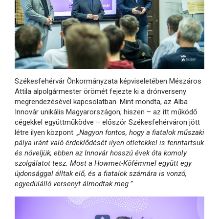
Székesfehérvár Önkormányzata képviseletében Mészáros
Attila alpolgármester örömét fejezte ki a drónverseny
megrendezésével kapcsolatban. Mint mondta, az Alba
Innovár unikális Magyarországon, hiszen – az itt működő
cégekkel együttműködve – először Székesfehérváron jött
létre ilyen központ.
„Nagyon fontos, hogy a fiatalok műszaki
pálya iránt való érdeklődését ilyen ötletekkel is fenntartsuk
és növeljük, ebben az Innovár hosszú évek óta komoly
szolgálatot tesz. Most a Howmet-Köfémmel együtt egy
újdonsággal álltak elő, és a fiatalok számára is vonzó,
egyedülálló versenyt álmodtak meg.”