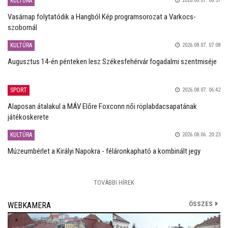
KULTÚRA
2026.08.07. 08:37
Vasárnap folytatódik a Hangból Kép programsorozat a Varkocs-
szobornál
KULTÚRA
2026.08.07. 07:08
Augusztus 14-én pénteken lesz Székesfehérvár fogadalmi szentmiséje
SPORT
2026.08.07. 06:42
Alaposan átalakul a MÁV Előre Foxconn női röplabdacsapatának
játékoskerete
KULTÚRA
2026.08.06. 20:23
Múzeumbérlet a Királyi Napokra - féláronkapható a kombinált jegy
TOVÁBBI HÍREK
ÖSSZES
WEBKAMERA