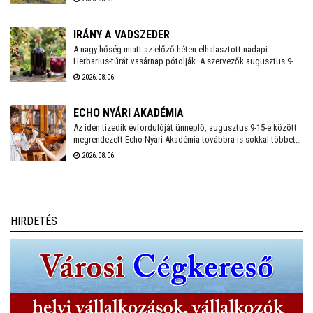
mérő műszerrel vizsgálták meg Székesfehérvár több parkjának
és zöldterületének talaját, hogy pontos képet kapjanak a
jelenlegi helyzetről.
IRÁNY A VADSZEDER
A nagy hőség miatt az előző héten elhalasztott nadapi
Herbarius-túrát vasárnap pótolják. A szervezők augusztus 9-én
várnak mindenkit, aki szívesen csatlakozna a programhoz, hogy
2026.08.06.
a vitaminokban és ásványi anyagokban gazdag vadszederből
gyűjtsön Lencsés Rita gyógynövényszakértő vezetésével. A túra
Nadapról indul, a részvételhez ezúttal is előzetes
ECHO NYÁRI AKADÉMIA
bejelentkezést kérnek a szokásos elérhetőségeken.
Az idén tizedik évfordulóját ünneplő, augusztus 9-15-e között
megrendezett Echo Nyári Akadémia továbbra is sokkal többet
kínál, mint egy hagyományos zenei mesterkurzus. A családias
2026.08.06.
légkörnek, az intenzív művészi programnak és a különleges
környezetben történő elvonulásnak köszönhetően az Akadémia
egyedülálló találkozási pontja a művésztanároknak, a fiatal
zenészeknek és a közönségnek.
HIRDETÉS