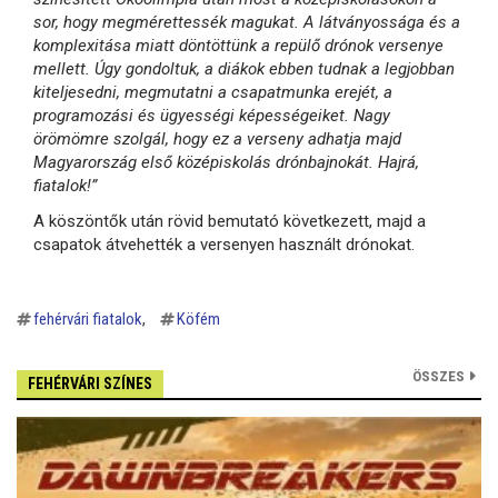
sor, hogy megmérettessék magukat. A látványossága és a
komplexitása miatt döntöttünk a repülő drónok versenye
mellett. Úgy gondoltuk, a diákok ebben tudnak a legjobban
kiteljesedni, megmutatni a csapatmunka erejét, a
programozási és ügyességi képességeiket. Nagy
örömömre szolgál, hogy ez a verseny adhatja majd
Magyarország első középiskolás drónbajnokát. Hajrá,
fiatalok!”
A köszöntők után rövid bemutató következett, majd a
csapatok átvehették a versenyen használt drónokat.
fehérvári fiatalok
Köfém
ÖSSZES
FEHÉRVÁRI SZÍNES