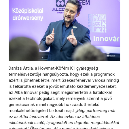
Darázs Attila, a Howmet-Köfém K1 gyáregység
termelésvezetője hangsúlyozta, hogy ezek a programok
azért is jöhetnek létre, mert Székesfehérvár városa mindig
is felkarolta ezeket a jövőbemutató kezdeményezéseket,
az Alba Innovár pedig segít megismertetni a fiatalokkal
ezeket a technológiákat, mely reményeik szerint a jövő
generációinak minél nagyobb hozzáadott értékű
munkalehetőségeket biztosít majd.
„Régi partnerség már
ez az Alba Innovárral. Az idei évben az általános
iskolásoknak szóló, újragondolt és digitális megoldásokkal
színesített Ökoolimpia után most a középiskolásokon a