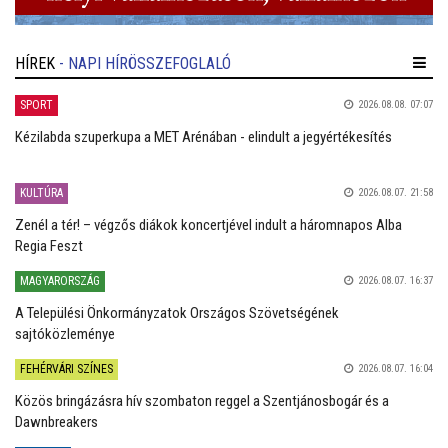
HÍREK
- NAPI HÍRÖSSZEFOGLALÓ
SPORT
2026.08.08. 07:07
Kézilabda szuperkupa a MET Arénában - elindult a jegyértékesítés
KULTÚRA
2026.08.07. 21:58
Zenél a tér! – végzős diákok koncertjével indult a háromnapos Alba
Regia Feszt
MAGYARORSZÁG
2026.08.07. 16:37
A Települési Önkormányzatok Országos Szövetségének
sajtóközleménye
FEHÉRVÁRI SZÍNES
2026.08.07. 16:04
Közös bringázásra hív szombaton reggel a Szentjánosbogár és a
Dawnbreakers