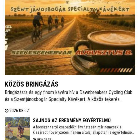
KÖZÖS BRINGÁZÁS
Bringázásra és egy finom kávéra hív a Dawnbreakers Cycling Club
és a Szentjánosbogár Specialty Kávékert. A közös tekerés
augusztus 8-án, szombaton reggel 8.00 órakor indul a Liszt Ferenc
2026.08.07.
utcai vendéglátóhelytől, az ingyenes programhoz bármilyen
kerékpárral lehet csatlakozni.
SAJNOS AZ EREDMÉNY EGYÉRTELMŰ
A hosszan tartó csapadékhiány hatásait már nemcsak a
kiszáradt növényzeten, hanem a talaj állapotán is egyértelműen
mérni lehet. A Városgondnokság szakemberei talajnedvesség-
2026.08.07.