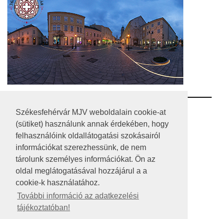
RSS
Székesfehérvár MJV weboldalain cookie-at
(sütiket) használunk annak érdekében, hogy
A HONLAP 2017.03.31-I ÁLLAPOTA
felhasználóink oldallátogatási szokásairól
információkat szerezhessünk, de nem
JOGI NYILATKOZAT
tárolunk személyes információkat. Ön az
IMPRESSZUM
oldal meglátogatásával hozzájárul a a
cookie-k használatához.
MÉDIAAJÁNLAT
További információ az adatkezelési
tájékoztatóban!
KÖZÉRDEKŰ ADATOK