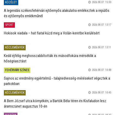
KÖZÉLET
2026.08.07. 15:03
A legendás székesfehérvári ejtőernyős alakulatra emlékeztek a repülős
és ejtőernyős emlékműnél
SPORT
2026.08.07. 13:17
Hokisok viadala – hat fiatal küzd meg a Volán-keretbe kerülésért
KÖZLEMÉNYEK
2026.08.07. 13:11
Kedd éjfélig meghosszabbították és másodfokúra mérséklik a
hőségriasztást
FEHÉRVÁRI SZÍNES
2026.08.07. 10:48
Sajnos az eredmény egyértelmű - talajnedvesség-méréseket végeztek a
parkokban
KÖZLEMÉNYEK
2026.08.07. 10:45
A Bem József utca környékén, a Bartók Béla téren és Kisfaludon lesz
áramszünet augusztus 10-én