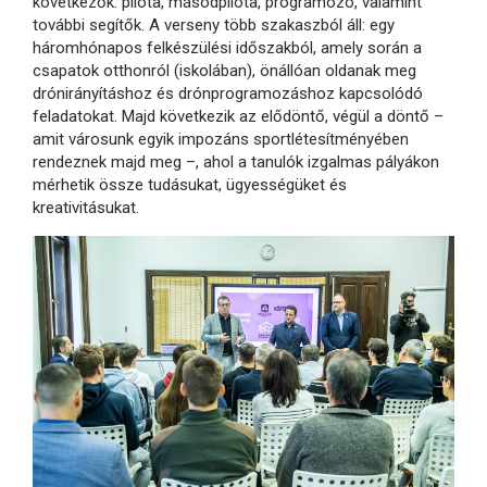
következők: pilóta, másodpilóta, programozó, valamint
további segítők. A verseny több szakaszból áll: egy
háromhónapos felkészülési időszakból, amely során a
csapatok otthonról (iskolában), önállóan oldanak meg
drónirányításhoz és drónprogramozáshoz kapcsolódó
feladatokat. Majd következik az elődöntő, végül a döntő –
amit városunk egyik impozáns sportlétesítményében
rendeznek majd meg –, ahol a tanulók izgalmas pályákon
mérhetik össze tudásukat, ügyességüket és
kreativitásukat.