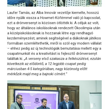
Laufer Tamás, az Alba Innovár vezetője kiemelte, hosszú
időre nyúlik vissza a Howmet-Köfémmel való jó kapcsolat,
ezt a drónversenyt is közösen ötlötték ki. A céljuk az volt,
hogy az általános iskolásoknak rendezett Ökoolimpia után
a középiskolásoknak is hozzanak létre egy rendhagyó
kezdeményezést, aminek segítségével a diákoknak játékos
formában szemléltethetik, miről is szól egy modern vállalat
– ehhez pedig az új technológiák bemutatása mellett egy a
csapatmunkát és a kreativitást is fejlesztő drónversenyt
találtak ki. „
A verseny első szakasza a felkészülésé, ezután
következik az elődöntő, a 12 legjobb csapat pedig
márciusban 4-5 kategóriában, nagy közönség előtt
mérkőzik majd meg a bajnoki címért.”