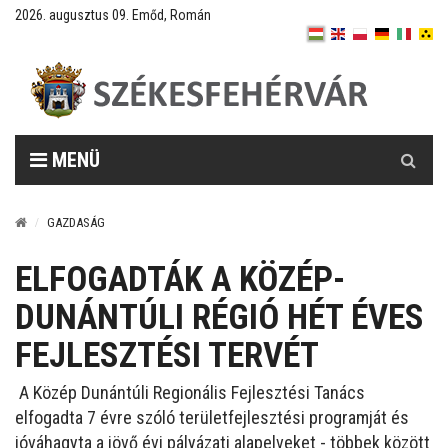
2026. augusztus 09. Emőd, Román
Keresés
MENÜ
GAZDASÁG
ELFOGADTÁK A KÖZÉP-
DUNÁNTÚLI RÉGIÓ HÉT ÉVES
FEJLESZTÉSI TERVÉT
A Közép Dunántúli Regionális Fejlesztési Tanács
elfogadta 7 évre szóló területfejlesztési programját és
jóváhagyta a jövő évi pályázati alapelveket - többek között