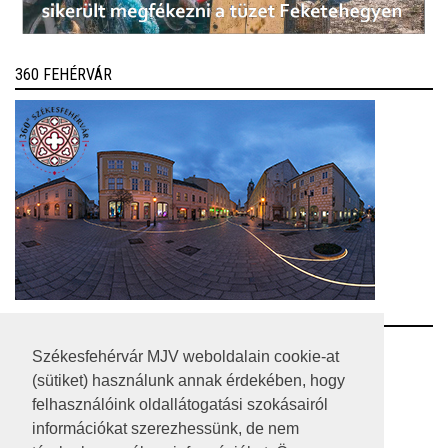
360 FEHÉRVÁR
RSS
Székesfehérvár MJV weboldalain cookie-at
(sütiket) használunk annak érdekében, hogy
A HONLAP 2017.03.31-I ÁLLAPOTA
felhasználóink oldallátogatási szokásairól
információkat szerezhessünk, de nem
JOGI NYILATKOZAT