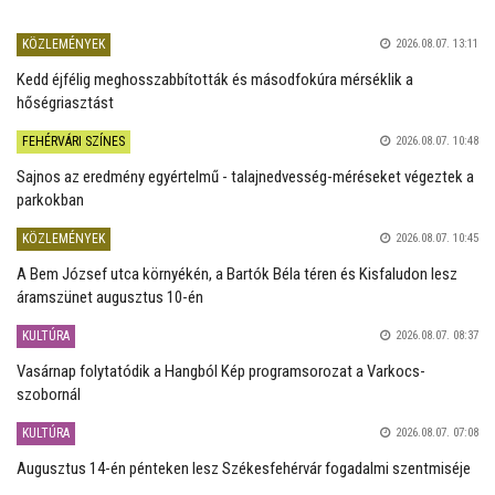
KÖZLEMÉNYEK
2026.08.07. 13:11
Kedd éjfélig meghosszabbították és másodfokúra mérséklik a
hőségriasztást
FEHÉRVÁRI SZÍNES
2026.08.07. 10:48
Sajnos az eredmény egyértelmű - talajnedvesség-méréseket végeztek a
parkokban
KÖZLEMÉNYEK
2026.08.07. 10:45
A Bem József utca környékén, a Bartók Béla téren és Kisfaludon lesz
áramszünet augusztus 10-én
KULTÚRA
2026.08.07. 08:37
Vasárnap folytatódik a Hangból Kép programsorozat a Varkocs-
szobornál
KULTÚRA
2026.08.07. 07:08
Augusztus 14-én pénteken lesz Székesfehérvár fogadalmi szentmiséje