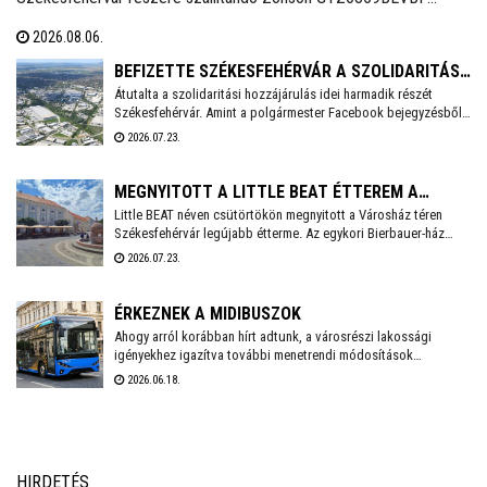
elektromos midibuszok - írja a Magyarbusz Info. A 8,5 méter
2026.08.06.
hosszú járműveket nettó 126,23 millió forintos darabonkénti
vételáron szerzi be Székesfehérvár.
BEFIZETTE SZÉKESFEHÉRVÁR A SZOLIDARITÁSI
Átutalta a szolidaritási hozzájárulás idei harmadik részét
HOZZÁJÁRULÁS AKTUÁLIS RÉSZLETÉT
Székesfehérvár. Amint a polgármester Facebook bejegyzésből
kiderül, idén még 3,6 milliárd forintot kell befizetnie a városnak.
2026.07.23.
MEGNYITOTT A LITTLE BEAT ÉTTEREM A
Little BEAT néven csütörtökön megnyitott a Városház téren
VÁROSHÁZ TÉREN
Székesfehérvár legújabb étterme. Az egykori Bierbauer-ház
helyén 2010 óta a Pátria étterem működött egészen tavaly év
2026.07.23.
végéig, amikor a lejáró bérleti szerződés miatt kötelezően
pályáztatni kellett a helyiséget. A pályázatot a Fehérvár Gast
Kft. nyerte, mely többek között a Beat éttermet is évek óta nagy
ÉRKEZNEK A MIDIBUSZOK
sikerrel üzemelteti a városban.
Ahogy arról korábban hírt adtunk, a városrészi lakossági
igényekhez igazítva további menetrendi módosítások
várhatóak Székesfehérvár helyi közösségi közlekedésében.
2026.06.18.
Fontos előrelépés lesz, hogy a várhatóan ősszel érkező
midibuszok új területek – Harmatosvölgy, Sóstó I. és II.,
valamint Öreghegy – bekapcsolására is lehetőséget adnak.
HIRDETÉS