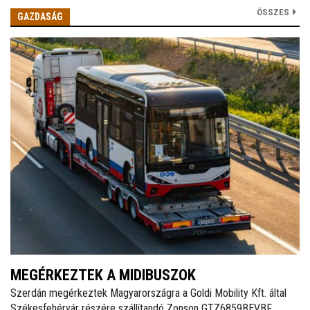
ÖSSZES
GAZDASÁG
MEGÉRKEZTEK A MIDIBUSZOK
Szerdán megérkeztek Magyarországra a Goldi Mobility Kft. által
Székesfehérvár részére szállítandó Zonson GTZ6859BEVBF