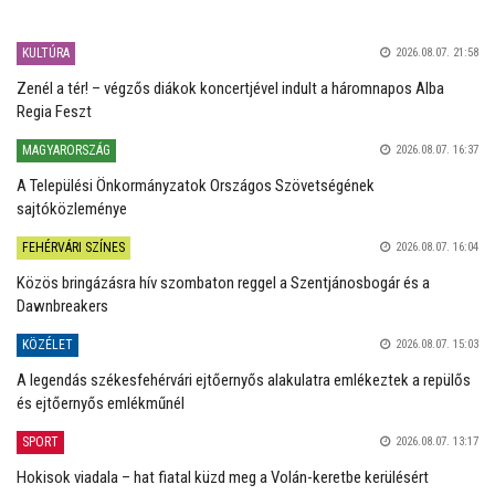
KULTÚRA
2026.08.07. 21:58
Zenél a tér! – végzős diákok koncertjével indult a háromnapos Alba
Regia Feszt
MAGYARORSZÁG
2026.08.07. 16:37
A Települési Önkormányzatok Országos Szövetségének
sajtóközleménye
FEHÉRVÁRI SZÍNES
2026.08.07. 16:04
Közös bringázásra hív szombaton reggel a Szentjánosbogár és a
Dawnbreakers
KÖZÉLET
2026.08.07. 15:03
A legendás székesfehérvári ejtőernyős alakulatra emlékeztek a repülős
és ejtőernyős emlékműnél
SPORT
2026.08.07. 13:17
Hokisok viadala – hat fiatal küzd meg a Volán-keretbe kerülésért