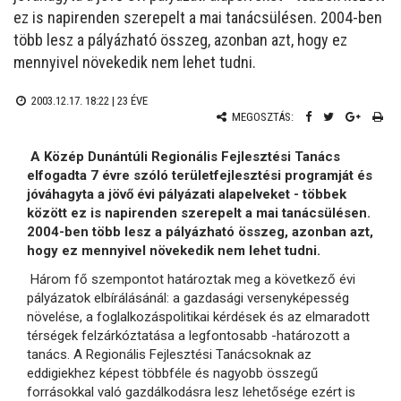
ez is napirenden szerepelt a mai tanácsülésen. 2004-ben
több lesz a pályázható összeg, azonban azt, hogy ez
mennyivel növekedik nem lehet tudni.
2003.12.17. 18:22 |
23 ÉVE
MEGOSZTÁS:
A Közép Dunántúli Regionális Fejlesztési Tanács
elfogadta 7 évre szóló területfejlesztési programját és
jóváhagyta a jövő évi pályázati alapelveket - többek
között ez is napirenden szerepelt a mai tanácsülésen.
2004-ben több lesz a pályázható összeg, azonban azt,
hogy ez mennyivel növekedik nem lehet tudni.
Három fő szempontot határoztak meg a következő évi
pályázatok elbírálásánál: a gazdasági versenyképesség
növelése, a foglalkozáspolitikai kérdések és az elmaradott
térségek felzárkóztatása a legfontosabb -határozott a
tanács. A Regionális Fejlesztési Tanácsoknak az
eddigiekhez képest többféle és nagyobb összegű
forrásokkal való gazdálkodásra lesz lehetősége ezért is