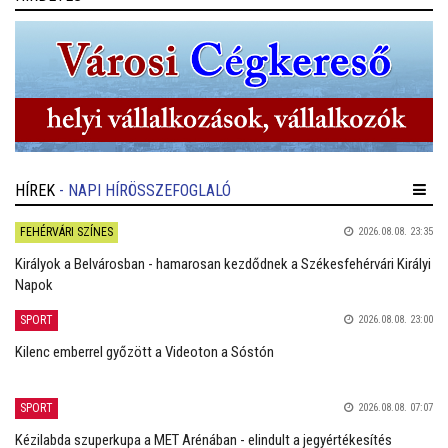
HÍREK
- NAPI HÍRÖSSZEFOGLALÓ
FEHÉRVÁRI SZÍNES
2026.08.08. 23:35
Királyok a Belvárosban - hamarosan kezdődnek a Székesfehérvári Királyi
Napok
SPORT
2026.08.08. 23:00
Kilenc emberrel győzött a Videoton a Sóstón
SPORT
2026.08.08. 07:07
Kézilabda szuperkupa a MET Arénában - elindult a jegyértékesítés