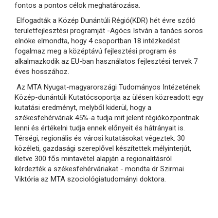
fontos a pontos célok meghatározása.
Elfogadták a Közép Dunántúli Régió(KDR) hét évre szóló
területfejlesztési programját -Agócs István a tanács soros
elnöke elmondta, hogy 4 csoportban 18 intézkedést
fogalmaz meg a középtávú fejlesztési program és
alkalmazkodik az EU-ban használatos fejlesztési tervek 7
éves hosszához.
Az MTA Nyugat-magyarországi Tudományos Intézetének
Közép-dunántúli Kutatócsoportja az ülésen közreadott egy
kutatási eredményt, melyből kiderül, hogy a
székesfehérváriak 45%-a tudja mit jelent régióközpontnak
lenni és értékelni tudja ennek előnyeit és hátrányait is.
Térségi, regionális és városi kutatásokat végeztek: 30
közéleti, gazdasági szereplővel készítettek mélyinterjút,
illetve 300 fős mintavétel alapján a regionalitásról
kérdezték a székesfehérváriakat - mondta dr Szirmai
Viktória az MTA szociológiatudományi doktora.