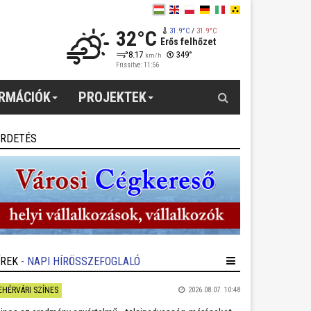
32°C
31.9°C
/
31.9°C
Erős felhőzet
8.17
349°
km/h
Frissítve: 11:56
Keresés
ORMÁCIÓK
PROJEKTEK
IRDETÉS
ÍREK
- NAPI HÍRÖSSZEFOGLALÓ
EHÉRVÁRI SZÍNES
2026.08.07. 10:48