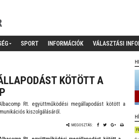
SÉG
SPORT
INFORMÁCIÓK
VÁLASZTÁSI INF
H
ÁLLAPODÁST KÖTÖTT A
P
Albacomp Rt. együttműködési megállapodást kötött a
munikációs kiszolgálásáról.
H
MEGOSZTÁS:
F
Albacomp Rt. együttműködési megállapodást kötött a