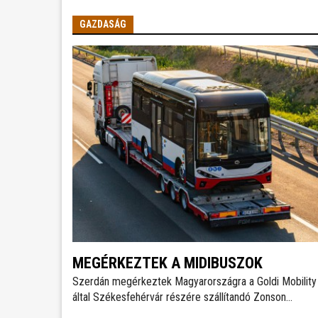
GAZDASÁG
MEGÉRKEZTEK A MIDIBUSZOK
Szerdán megérkeztek Magyarországra a Goldi Mobility 
által Székesfehérvár részére szállítandó Zonson
GTZ6859BEVBF elektromos midibuszok - írja a