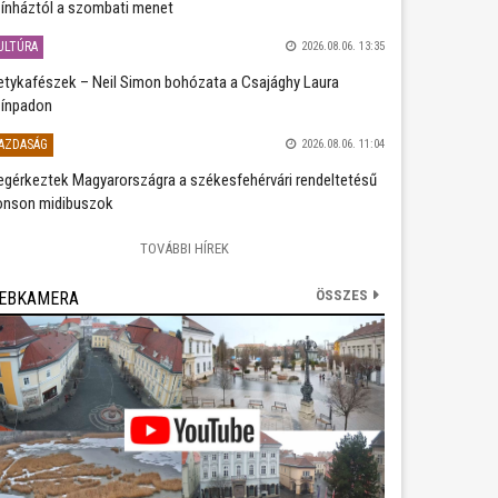
ínháztól a szombati menet
ULTÚRA
2026.08.06. 13:35
etykafészek – Neil Simon bohózata a Csajághy Laura
ínpadon
AZDASÁG
2026.08.06. 11:04
gérkeztek Magyarországra a székesfehérvári rendeltetésű
nson midibuszok
TOVÁBBI HÍREK
ÖSSZES
EBKAMERA