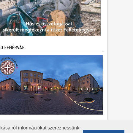
60 FEHÉRVÁR
kásairól információkat szerezhessünk,
KÖZÉRDEKŰ ADATOK
ADATVÉDELEM