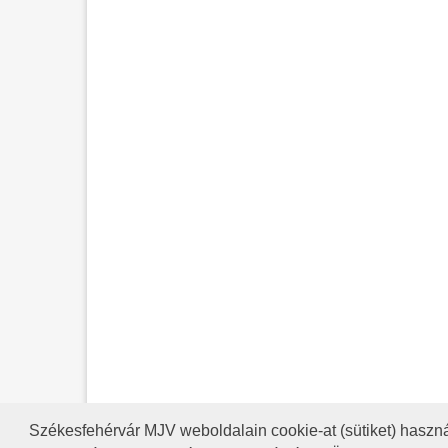
Székesfehérvár MJV weboldalain cookie-at (sütiket) haszná
A HONLAP 2017.03.31-I ÁLLAP
RSS