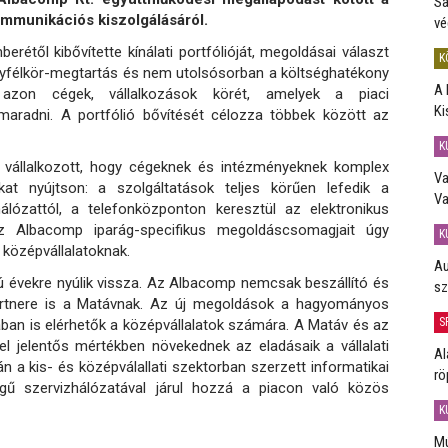
Sa
mmunikációs kiszolgálásáról.
vé
étől kibővítette kínálati portfólióját, megoldásai választ
K
ügyfélkör-megtartás és nem utolsósorban a költséghatékony
A 
 azon cégek, vállalkozások körét, amelyek a piaci
Ki
maradni. A portfólió bővítését célozza többek között az
K
 vállalkozott, hogy cégeknek és intézményeknek komplex
Va
at nyújtson: a szolgáltatások teljes körűen lefedik a
Va
lózattól, a telefonközponton keresztül az elektronikus
z Albacomp iparág-specifikus megoldáscsomagjait úgy
K
 középvállalatoknak.
Au
évekre nyúlik vissza. Az Albacomp nemcsak beszállító és
sz
partnere is a Matávnak. Az új megoldások a hagyományos
S
ában is elérhetők a középvállalatok számára. A Matáv és az
 jelentős mértékben növekednek az eladásaik a vállalati
Al
a kis- és középválallati szektorban szerzett informatikai
rö
ségű szervizhálózatával járul hozzá a piacon való közös
K
Mú