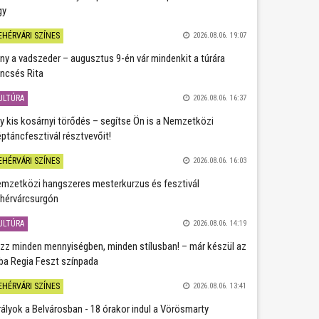
gy
EHÉRVÁRI SZÍNES
2026.08.06. 19:07
ány a vadszeder – augusztus 9-én vár mindenkit a túrára
ncsés Rita
ULTÚRA
2026.08.06. 16:37
y kis kosárnyi törődés – segítse Ön is a Nemzetközi
ptáncfesztivál résztvevőit!
EHÉRVÁRI SZÍNES
2026.08.06. 16:03
mzetközi hangszeres mesterkurzus és fesztivál
hérvárcsurgón
ULTÚRA
2026.08.06. 14:19
zz minden mennyiségben, minden stílusban! – már készül az
ba Regia Feszt színpada
EHÉRVÁRI SZÍNES
2026.08.06. 13:41
rályok a Belvárosban - 18 órakor indul a Vörösmarty