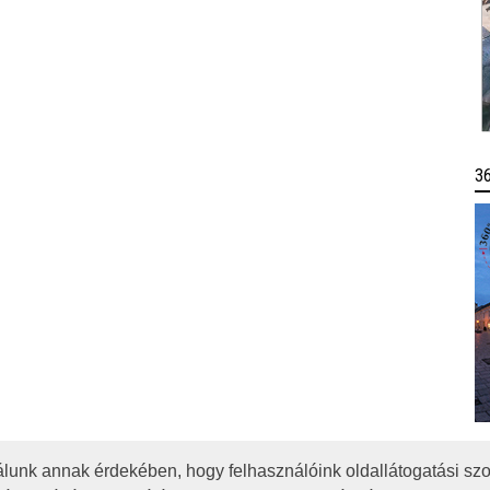
3
lunk annak érdekében, hogy felhasználóink oldallátogatási szo
OTA
JOGI NYILATKOZAT
IMPRESSZUM
MÉDIAAJÁNLAT