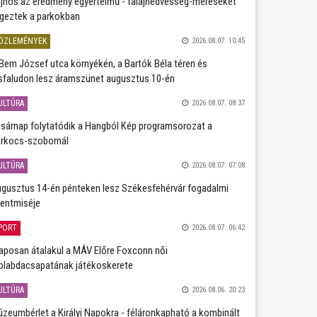
jnos az eredmény egyértelmű - talajnedvesség-méréseket
geztek a parkokban
ÖZLEMÉNYEK
2026.08.07. 10:45
Bem József utca környékén, a Bartók Béla téren és
sfaludon lesz áramszünet augusztus 10-én
ULTÚRA
2026.08.07. 08:37
sárnap folytatódik a Hangból Kép programsorozat a
rkocs-szobornál
ULTÚRA
2026.08.07. 07:08
gusztus 14-én pénteken lesz Székesfehérvár fogadalmi
entmiséje
PORT
2026.08.07. 06:42
aposan átalakul a MÁV Előre Foxconn női
plabdacsapatának játékoskerete
ULTÚRA
2026.08.06. 20:23
zeumbérlet a Királyi Napokra - féláronkapható a kombinált