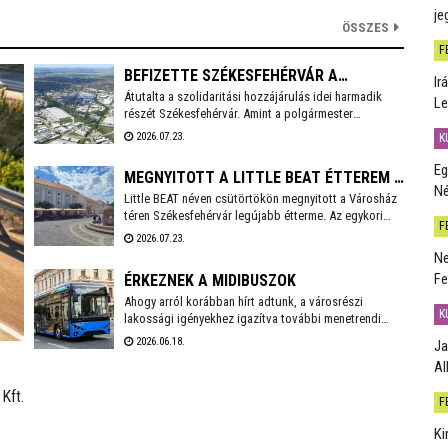
je
ÖSSZES
F
BEFIZETTE SZÉKESFEHÉRVÁR A
Ir
Átutalta a szolidaritási hozzájárulás idei harmadik
SZOLIDARITÁSI HOZZÁJÁRULÁS
Le
részét Székesfehérvár. Amint a polgármester
AKTUÁLIS RÉSZLETÉT
Facebook bejegyzésből kiderül, idén még 3,6 milliárd
2026.07.23.
K
forintot kell befizetnie a városnak.
Eg
MEGNYITOTT A LITTLE BEAT ÉTTEREM A
Né
Little BEAT néven csütörtökön megnyitott a Városház
VÁROSHÁZ TÉREN
téren Székesfehérvár legújabb étterme. Az egykori
F
Bierbauer-ház helyén 2010 óta a Pátria étterem
2026.07.23.
működött egészen tavaly év végéig, amikor a lejáró
Ne
bérleti szerződés miatt kötelezően pályáztatni kellett
Fe
ÉRKEZNEK A MIDIBUSZOK
a helyiséget. A pályázatot a Fehérvár Gast Kft. nyerte,
mely többek között a Beat éttermet is évek óta nagy
Ahogy arról korábban hírt adtunk, a városrészi
K
sikerrel üzemelteti a városban.
lakossági igényekhez igazítva további menetrendi
módosítások várhatóak Székesfehérvár helyi
2026.06.18.
Ja
közösségi közlekedésében. Fontos előrelépés lesz,
Al
hogy a várhatóan ősszel érkező midibuszok új
területek – Harmatosvölgy, Sóstó I. és II., valamint
Kft.
F
Öreghegy – bekapcsolására is lehetőséget adnak.
Ki