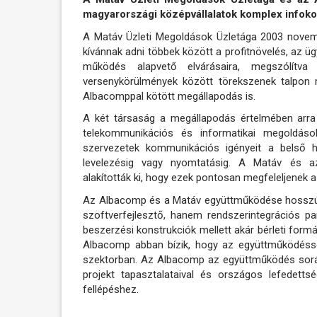
magyarországi középvállalatok komplex infoko
A Matáv Üzleti Megoldások Üzletága 2003 november
kívánnak adni többek között a profitnövelés, az 
működés alapvető elvárásaira, megszólítva
versenykörülmények között törekszenek talpon 
Albacomppal kötött megállapodás is.
A két társaság a megállapodás értelmében arra
telekommunikációs és informatikai megoldások
szervezetek kommunikációs igényeit a belső há
levelezésig vagy nyomtatásig. A Matáv és a
alakították ki, hogy ezek pontosan megfeleljenek a
Az Albacomp és a Matáv együttműködése hosszú 
szoftverfejlesztő, hanem rendszerintegrációs 
beszerzési konstrukciók mellett akár bérleti form
Albacomp abban bízik, hogy az együttműködéssel
szektorban. Az Albacomp az együttműködés során 
projekt tapasztalataival és országos lefedett
fellépéshez.