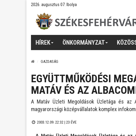
2026. augusztus 07. Ibolya
HÍREK
ÖNKORMÁNYZAT
KÖZÖS
GAZDASÁG
EGYÜTTMŰKÖDÉSI MEG
MATÁV ÉS AZ ALBACOM
A Matáv Üzleti Megoldások Üzletága és az 
magyarországi középvállalatok komplex infokom
2003.12.09. 22:32 |
23 ÉVE
A Matáv Üzleti Megoldások Üzletága és az 