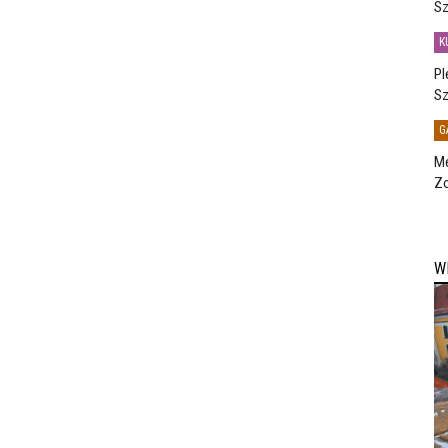
Sz
K
Pl
Sz
G
Me
Zo
W