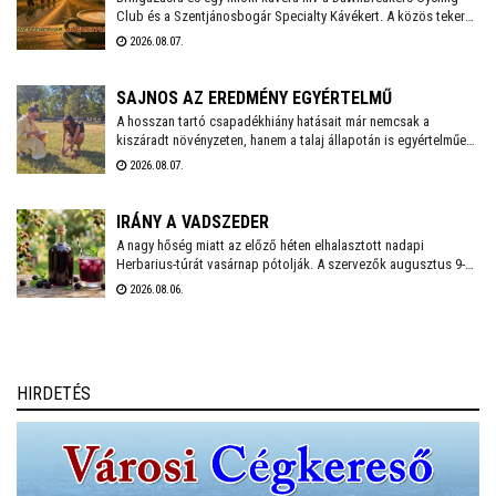
Club és a Szentjánosbogár Specialty Kávékert. A közös tekerés
augusztus 8-án, szombaton reggel 8.00 órakor indul a Liszt
2026.08.07.
Ferenc utcai vendéglátóhelytől, az ingyenes programhoz
bármilyen kerékpárral lehet csatlakozni.
SAJNOS AZ EREDMÉNY EGYÉRTELMŰ
A hosszan tartó csapadékhiány hatásait már nemcsak a
kiszáradt növényzeten, hanem a talaj állapotán is egyértelműen
mérni lehet. A Városgondnokság szakemberei talajnedvesség-
2026.08.07.
mérő műszerrel vizsgálták meg Székesfehérvár több parkjának
és zöldterületének talaját, hogy pontos képet kapjanak a
jelenlegi helyzetről.
IRÁNY A VADSZEDER
A nagy hőség miatt az előző héten elhalasztott nadapi
Herbarius-túrát vasárnap pótolják. A szervezők augusztus 9-én
várnak mindenkit, aki szívesen csatlakozna a programhoz, hogy
2026.08.06.
a vitaminokban és ásványi anyagokban gazdag vadszederből
gyűjtsön Lencsés Rita gyógynövényszakértő vezetésével. A túra
Nadapról indul, a részvételhez ezúttal is előzetes
bejelentkezést kérnek a szokásos elérhetőségeken.
HIRDETÉS