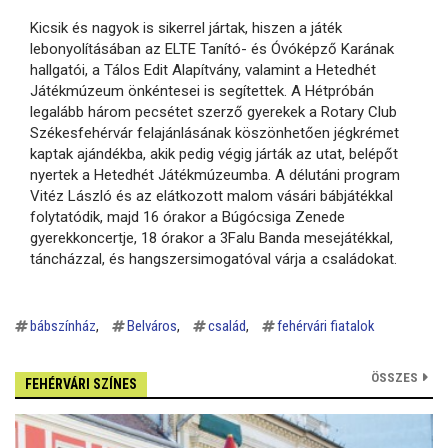
Kicsik és nagyok is sikerrel jártak, hiszen a játék
lebonyolításában az ELTE Tanító- és Óvóképző Karának
hallgatói, a Tálos Edit Alapítvány, valamint a Hetedhét
Játékmúzeum önkéntesei is segítettek. A Hétpróbán
legalább három pecsétet szerző gyerekek a Rotary Club
Székesfehérvár felajánlásának köszönhetően jégkrémet
kaptak ajándékba, akik pedig végig járták az utat, belépőt
nyertek a Hetedhét Játékmúzeumba. A délutáni program
Vitéz László és az elátkozott malom vásári bábjátékkal
folytatódik, majd 16 órakor a Búgócsiga Zenede
gyerekkoncertje, 18 órakor a 3Falu Banda mesejátékkal,
táncházzal, és hangszersimogatóval várja a családokat.
bábszínház
Belváros
család
fehérvári fiatalok
ÖSSZES
FEHÉRVÁRI SZÍNES