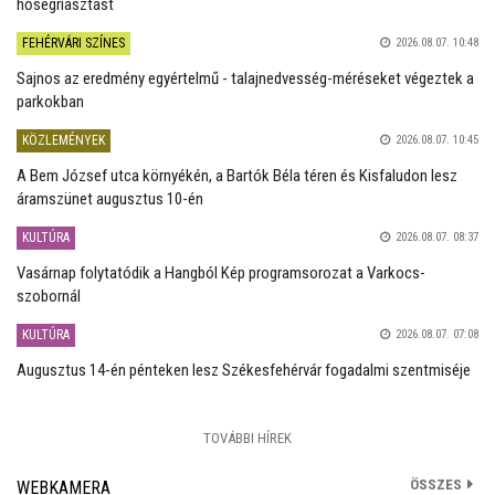
hőségriasztást
FEHÉRVÁRI SZÍNES
2026.08.07. 10:48
Sajnos az eredmény egyértelmű - talajnedvesség-méréseket végeztek a
parkokban
KÖZLEMÉNYEK
2026.08.07. 10:45
A Bem József utca környékén, a Bartók Béla téren és Kisfaludon lesz
áramszünet augusztus 10-én
KULTÚRA
2026.08.07. 08:37
Vasárnap folytatódik a Hangból Kép programsorozat a Varkocs-
szobornál
KULTÚRA
2026.08.07. 07:08
Augusztus 14-én pénteken lesz Székesfehérvár fogadalmi szentmiséje
TOVÁBBI HÍREK
ÖSSZES
WEBKAMERA