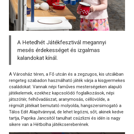
A Hetedhét Játékfesztivál megannyi
mesés érdekességet és izgalmas
kalandokat kínál.
A Városház téren, a Fő utcán és a zegzugos, kis utcákban
rengeteg szabadon használható játék várja a kisgyermekes
családokat. Vannak népi faműves mesterségeken alapuló
játékelemek, ezekhez kapcsolódó foglalkozások, népi
játszótér, felhővadászat, aranymosás, céllövölde, a
régmúlt játékait bemutató molyolda, hangszersimogató a
Tálos Edit Alapítvánnyal, de lehet legózni, sőt, akinek kedve
tartja, Paprika Jancsitól tanulhat csúzlizni és idén is nagy
sikere van a Hétbolha játékcsereberének.