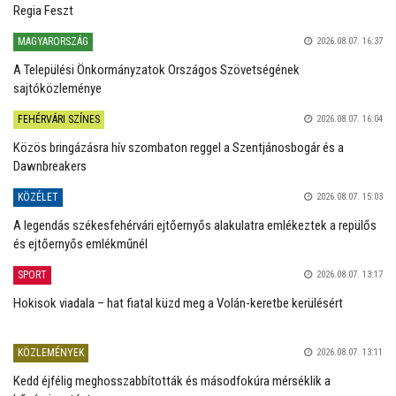
Regia Feszt
MAGYARORSZÁG
2026.08.07. 16:37
A Települési Önkormányzatok Országos Szövetségének
sajtóközleménye
FEHÉRVÁRI SZÍNES
2026.08.07. 16:04
Közös bringázásra hív szombaton reggel a Szentjánosbogár és a
Dawnbreakers
KÖZÉLET
2026.08.07. 15:03
A legendás székesfehérvári ejtőernyős alakulatra emlékeztek a repülős
és ejtőernyős emlékműnél
SPORT
2026.08.07. 13:17
Hokisok viadala – hat fiatal küzd meg a Volán-keretbe kerülésért
KÖZLEMÉNYEK
2026.08.07. 13:11
Kedd éjfélig meghosszabbították és másodfokúra mérséklik a