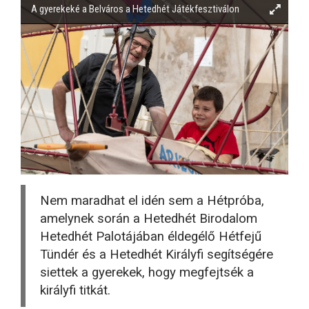
A gyerekeké a Belváros a Hetedhét Játékfesztiválon
Nem maradhat el idén sem a Hétpróba,
amelynek során a Hetedhét Birodalom
Hetedhét Palotájában éldegélő Hétfejű
Tündér és a Hetedhét Királyfi segítségére
siettek a gyerekek, hogy megfejtsék a
királyfi titkát.