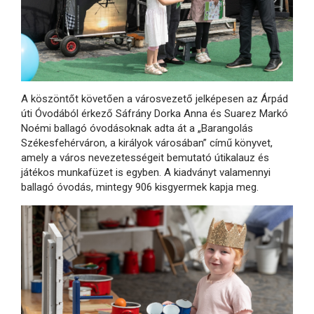
A köszöntőt követően a városvezető jelképesen az Árpád
úti Óvodából érkező Sáfrány Dorka Anna és Suarez Markó
Noémi ballagó óvodásoknak adta át a „Barangolás
Székesfehérváron, a királyok városában” című könyvet,
amely a város nevezetességeit bemutató útikalauz és
játékos munkafüzet is egyben. A kiadványt valamennyi
ballagó óvodás, mintegy 906 kisgyermek kapja meg.