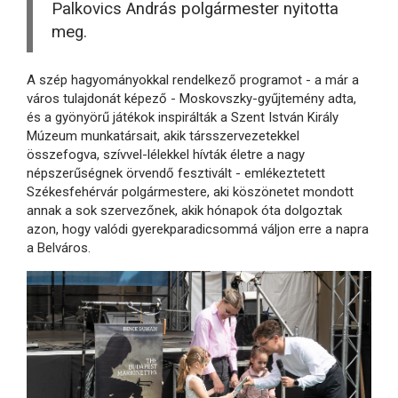
Palkovics András polgármester nyitotta
meg.
A szép hagyományokkal rendelkező programot - a már a
város tulajdonát képező - Moskovszky-gyűjtemény adta,
és a gyönyörű játékok inspirálták a Szent István Király
Múzeum munkatársait, akik társszervezetekkel
összefogva, szívvel-lélekkel hívták életre a nagy
népszerűségnek örvendő fesztivált - emlékeztetett
Székesfehérvár polgármestere, aki köszönetet mondott
annak a sok szervezőnek, akik hónapok óta dolgoztak
azon, hogy valódi gyerekparadicsommá váljon erre a napra
a Belváros.