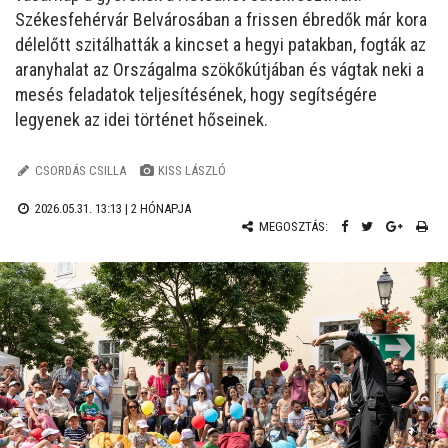
Székesfehérvár Belvárosában a frissen ébredők már kora
délelőtt szitálhatták a kincset a hegyi patakban, fogták az
aranyhalat az Országalma szökőkútjában és vágtak neki a
mesés feladatok teljesítésének, hogy segítségére
legyenek az idei történet hőseinek.
CSORDÁS CSILLA
KISS LÁSZLÓ
2026.05.31. 13:13 |
2 HÓNAPJA
MEGOSZTÁS: