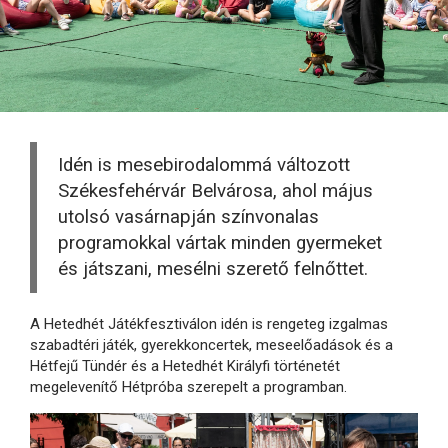
Idén is mesebirodalommá változott
Székesfehérvár Belvárosa, ahol május
utolsó vasárnapján színvonalas
programokkal vártak minden gyermeket
és játszani, mesélni szerető felnőttet.
A Hetedhét Játékfesztiválon idén is rengeteg izgalmas
szabadtéri játék, gyerekkoncertek, meseelőadások és a
Hétfejű Tündér és a Hetedhét Királyfi történetét
megelevenítő Hétpróba szerepelt a programban.