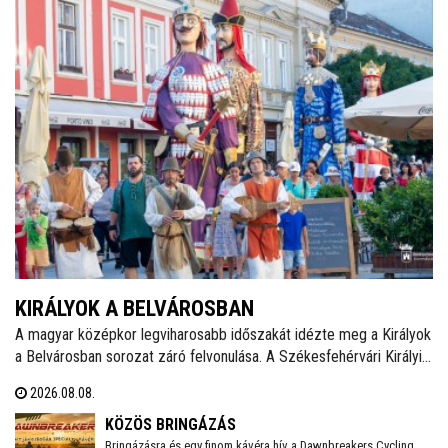
KIRÁLYOK A BELVÁROSBAN
A magyar középkor legviharosabb időszakát idézte meg a Királyok
a Belvárosban sorozat záró felvonulása. A Székesfehérvári Királyi
Napokat felvezető programsorozat utolsó eseményén Álmos
2026.08.08.
herceg, II. (Vak) Béla, Salamon király és III. András óriásbábjai
vonultak végig a Fő utcán.
KÖZÖS BRINGÁZÁS
Bringázásra és egy finom kávéra hív a Dawnbreakers Cycling