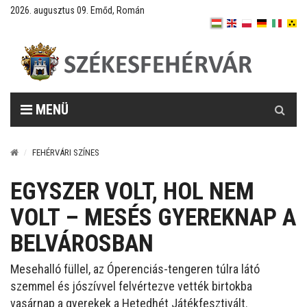
2026. augusztus 09. Emőd, Román
Keresés
MENÜ
FEHÉRVÁRI SZÍNES
EGYSZER VOLT, HOL NEM
VOLT – MESÉS GYEREKNAP A
BELVÁROSBAN
Mesehalló füllel, az Óperenciás-tengeren túlra látó
szemmel és jószívvel felvértezve vették birtokba
vasárnap a gyerekek a Hetedhét Játékfesztivált.