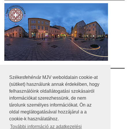
RSS
Székesfehérvár MJV weboldalain cookie-at
(sütiket) használunk annak érdekében, hogy
A HONLAP 2017.03.31-I ÁLLAPOTA
felhasználóink oldallátogatási szokásairól
információkat szerezhessünk, de nem
JOGI NYILATKOZAT
tárolunk személyes információkat. Ön az
IMPRESSZUM
oldal meglátogatásával hozzájárul a a
cookie-k használatához.
MÉDIAAJÁNLAT
További információ az adatkezelési