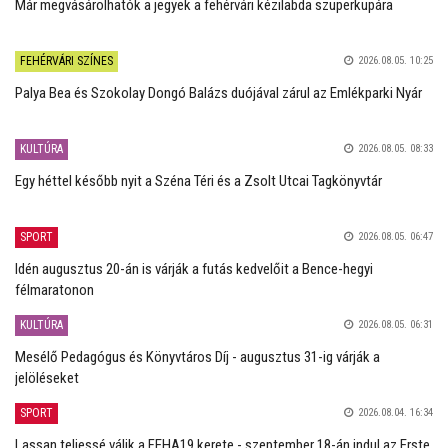
Már megvásárolhatók a jegyek a fehérvári kézilabda szuperkupára
FEHÉRVÁRI SZÍNES
2026.08.05. 10:25
Palya Bea és Szokolay Dongó Balázs duójával zárul az Emlékparki Nyár
KULTÚRA
2026.08.05. 08:33
Egy héttel később nyit a Széna Téri és a Zsolt Utcai Tagkönyvtár
SPORT
2026.08.05. 06:47
Idén augusztus 20-án is várják a futás kedvelőit a Bence-hegyi
félmaratonon
KULTÚRA
2026.08.05. 06:31
Mesélő Pedagógus és Könyvtáros Díj - augusztus 31-ig várják a
jelöléseket
SPORT
2026.08.04. 16:34
Lassan teljessé válik a FEHA19 kerete - szeptember 18-án indul az Erste