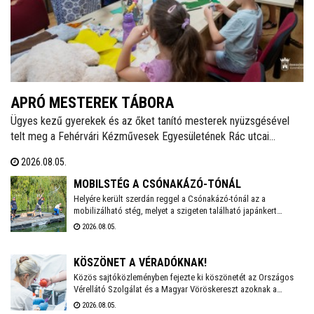
APRÓ MESTEREK TÁBORA
Ügyes kezű gyerekek és az őket tanító mesterek nyüzsgésével
telt meg a Fehérvári Kézművesek Egyesületének Rác utcai
portája. Ezen a héten zajlik a Gyermekműhely alkotótábor második
2026.08.05.
turnusa, ahol mintegy tíz diák tölti a vakációt kreatív, tartalmas
elfoglaltságokkal. A tábor a tervek szerint jövőre is folytatódik
MOBILSTÉG A CSÓNAKÁZÓ-TÓNÁL
július és augusztus első hetében.
Helyére került szerdán reggel a Csónakázó-tónál az a
mobilizálható stég, melyet a szigeten található japánkert
felújításához és bővítéséhez használnak a következő
2026.08.05.
hónapokban. A két oldalról kötéllel rögzített, mozgatható, nagy
teherbírású szerkezettel fogják beszállítani a szigetre a
szükséges nyersanyagokat és eszközöket.
KÖSZÖNET A VÉRADÓKNAK!
Közös sajtóközleményben fejezte ki köszönetét az Országos
Vérellátó Szolgálat és a Magyar Vöröskereszt azoknak a
véradóknak, akik az elmúlt hetekben segítették a vérkészletek
2026.08.05.
stabilizálását. A nyári kampány folytatódik, hiszen továbbra is