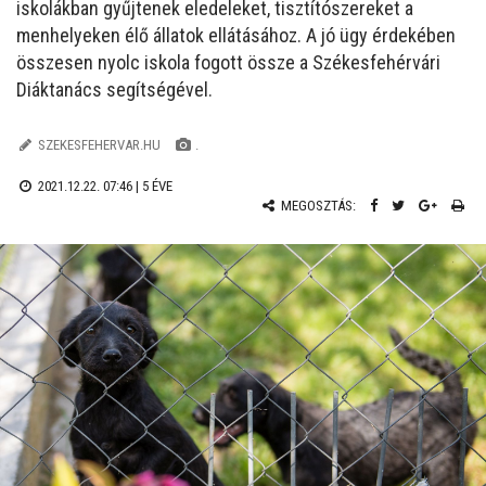
iskolákban gyűjtenek eledeleket, tisztítószereket a
menhelyeken élő állatok ellátásához. A jó ügy érdekében
összesen nyolc iskola fogott össze a Székesfehérvári
Diáktanács segítségével.
SZEKESFEHERVAR.HU
.
2021.12.22. 07:46 |
5 ÉVE
MEGOSZTÁS: