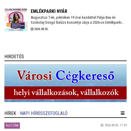
nagy szükség van a donorok segítségére.
EMLÉKPARKI NYÁR
Augusztus 7-én, pénteken 19 órai kezdettel Palya Bea és
Szokolay Dongó Balázs koncertje zárja a 2026-os Emlékparki
Nyár programsorozatot a Katonai Emlékpark Pákozd – Nemzeti
2026.08.05.
Emlékhelyen. Népzenei gyökerek, improvizáció és személyes
történetek találkoznak ezen a nyári estén a szabadtéri
színpadon.
HIRDETÉS
HÍREK
- NAPI HÍRÖSSZEFOGLALÓ
KULTÚRA
2026.08.05. 17:59