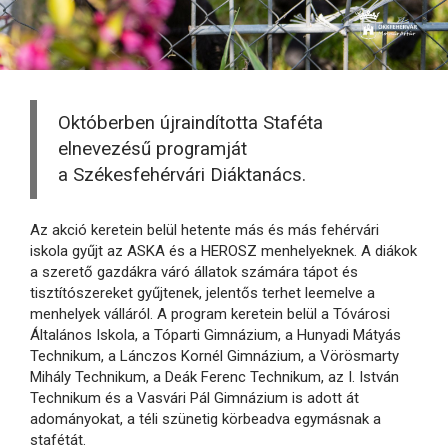
Októberben újraindította Staféta
elnevezésű programját
a Székesfehérvári Diáktanács.
Az akció keretein belül hetente más és más fehérvári
iskola gyűjt az ASKA és a HEROSZ menhelyeknek. A diákok
a szerető gazdákra váró állatok számára tápot és
tisztítószereket gyűjtenek, jelentős terhet leemelve a
menhelyek válláról. A program keretein belül a Tóvárosi
Általános Iskola, a Tóparti Gimnázium, a Hunyadi Mátyás
Technikum, a Lánczos Kornél Gimnázium, a Vörösmarty
Mihály Technikum, a Deák Ferenc Technikum, az I. István
Technikum és a Vasvári Pál Gimnázium is adott át
adományokat, a téli szünetig körbeadva egymásnak a
stafétát.