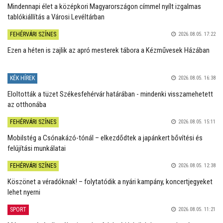
Mindennapi élet a középkori Magyarországon címmel nyílt izgalmas
tablókiállítás a Városi Levéltárban
FEHÉRVÁRI SZÍNES
2026.08.05. 17:22
Ezen a héten is zajlik az apró mesterek tábora a Kézművesek Házában
KÉK HÍREK
2026.08.05. 16:38
Eloltották a tüzet Székesfehérvár határában - mindenki visszamehetett
az otthonába
FEHÉRVÁRI SZÍNES
2026.08.05. 15:11
Mobilstég a Csónakázó-tónál – elkezdődtek a japánkert bővítési és
felújítási munkálatai
FEHÉRVÁRI SZÍNES
2026.08.05. 12:38
Köszönet a véradóknak! – folytatódik a nyári kampány, koncertjegyeket
lehet nyerni
SPORT
2026.08.05. 11:21