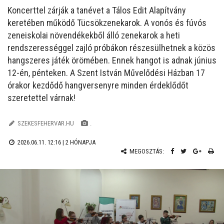
Koncerttel zárják a tanévet a Tálos Edit Alapítvány
keretében működő Tücsökzenekarok. A vonós és fúvós
zeneiskolai növendékekből álló zenekarok a heti
rendszerességgel zajló próbákon részesülhetnek a közös
hangszeres játék örömében. Ennek hangot is adnak június
12-én, pénteken. A Szent István Művelődési Házban 17
órakor kezdődő hangversenyre minden érdeklődőt
szeretettel várnak!
SZEKESFEHERVAR.HU
.
2026.06.11. 12:16 |
2 HÓNAPJA
MEGOSZTÁS: