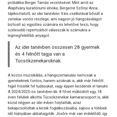
próbákba Berger Tamás vezetésével. Mint arról az
Alapítvány kuratóriumi elnöke, Bergerné Szőnyi Anna
tájékoztatott, az idei tanévben 4 kis csellistával bővült a
zenekar vonós részlege, ami nagyon jó hangzásvilágot
biztosít az együttes számára és lehetővé teszi, hogy
szélesebb repertoárból válasszák ki számukra a
legmegfelelőbb anyagot.
Az idei tanévben összesen 28 gyermek
és 4 felnőtt tagja van a
Tücsökzenekaroknak.
A közös muzsikálás, a hangszertanulás nemcsak a
gyerekeknek fontos, hanem azoknak is, akik már felnőtt
fejjel frissítik fel tudásukat, vagy éppen kezdenek el tanulni.
A 2024/2025-ös tanévben kb. 8 fővel működött egy, 18
éven felüliek alkotta Tücsökzenekar kamaracsoport is, akik
közül négyen az idei évben folytatták, azaz
bekapcsolódtak a kicsik foglalkozásaiba, sajnos a többiek
idő hiányában abbahagyták. Jövőre már van érdeklődő, így