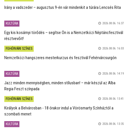
Irány a vadszeder – augusztus 9-én vár mindenkit a túrára Lencsés Rita
KULTÚRA
2026.08.06. 16:37
Egy kis kosárnyi törődés – segítse Ön is a Nemzetközi Néptáncfesztivál
résztvevőit!
FEHÉRVÁRI SZÍNES
2026.08.06. 16:03
Nemzetközi hangszeres mesterkurzus és fesztivál Fehérvárcsurgón
KULTÚRA
2026.08.06. 14:19
Jazz minden mennyiségben, minden stílusban! – már készül az Alba
Regia Feszt színpada
FEHÉRVÁRI SZÍNES
2026.08.06. 13:41
Királyok a Belvárosban - 18 órakor indul a Vörösmarty Színháztól a
szombati menet
KULTÚRA
2026.08.06. 13:35