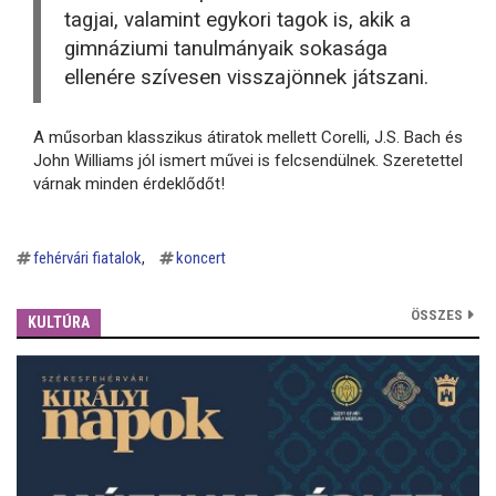
tagjai, valamint egykori tagok is, akik a
gimnáziumi tanulmányaik sokasága
ellenére szívesen visszajönnek játszani.
A műsorban klasszikus átiratok mellett Corelli, J.S. Bach és
John Williams jól ismert művei is felcsendülnek. Szeretettel
várnak minden érdeklődőt!
fehérvári fiatalok
koncert
ÖSSZES
KULTÚRA