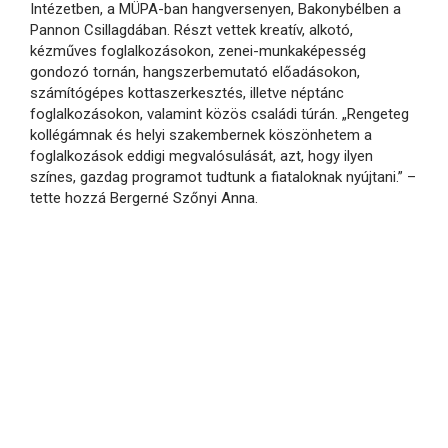
Intézetben, a MÜPA-ban hangversenyen, Bakonybélben a
Pannon Csillagdában. Részt vettek kreatív, alkotó,
kézműves foglalkozásokon, zenei-munkaképesség
gondozó tornán, hangszerbemutató előadásokon,
számítógépes kottaszerkesztés, illetve néptánc
foglalkozásokon, valamint közös családi túrán. „Rengeteg
kollégámnak és helyi szakembernek köszönhetem a
foglalkozások eddigi megvalósulását, azt, hogy ilyen
színes, gazdag programot tudtunk a fiataloknak nyújtani.” –
tette hozzá Bergerné Szőnyi Anna.