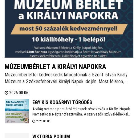
MÚZEUMBÉRLET A KIRÁLYI NAPOKRA
Múzeumbérlettel kedveskedik látogatóinak a Szent István Király
Múzeum a Székesfehérvári Királyi Napok idején. Most féláron,
5.300 forintért lehet megvenni a kombinált belépőt, mellyel az
2026.08.06.
összes fehérvári kiállítóhely látogatható lesz az ünnepi időszakban.
EGY KIS KOSÁRNYI TÖRŐDÉS
A világ számos pontjáról érkeznek résztvevők a Királyi Napok
Nemzetközi Néptáncfesztiválra. A szervezők szívvel-lélekkel
készülnek, saját maguk is főznek majd a vendégeknek igazi,
2026.08.06.
magyaros finomságokat. Zöldségekkel, gyümölcsökkel, egyéb
alapanyagokkal bárki hozzájárulhat a kezdeményezés
sikeréhez, a gyűjtés augusztus 10-én, hétfőn kezdődik a
VIKTÓRIA PÓDIUM