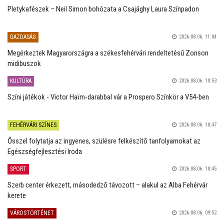
Pletykafészek – Neil Simon bohózata a Csajághy Laura Színpadon
GAZDASÁG
2026.08.06. 11:04
Megérkeztek Magyarországra a székesfehérvári rendeltetésű Zonson
midibuszok
KULTÚRA
2026.08.06. 10:53
Színi játékok - Victor Haïm-darabbal vár a Prospero Színkör a V54-ben
FEHÉRVÁRI SZÍNES
2026.08.06. 10:47
Ősszel folytatja az ingyenes, szülésre felkészítő tanfolyamokat az
Egészségfejlesztési Iroda
SPORT
2026.08.06. 10:45
Szerb center érkezett, másodedző távozott – alakul az Alba Fehérvár
kerete
VÁROSTÖRTÉNET
2026.08.06. 09:52