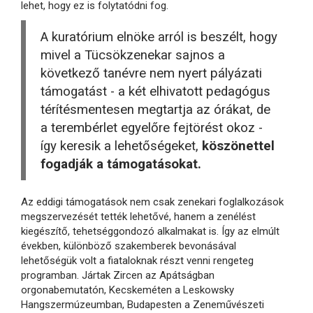
lehet, hogy ez is folytatódni fog.
A kuratórium elnöke arról is beszélt, hogy
mivel a Tücsökzenekar sajnos a
következő tanévre nem nyert pályázati
támogatást - a két elhivatott pedagógus
térítésmentesen megtartja az órákat, de
a terembérlet egyelőre fejtörést okoz -
így keresik a lehetőségeket,
köszönettel
fogadják a támogatásokat.
Az eddigi támogatások nem csak zenekari foglalkozások
megszervezését tették lehetővé, hanem a zenélést
kiegészítő, tehetséggondozó alkalmakat is. Így az elmúlt
években, különböző szakemberek bevonásával
lehetőségük volt a fiataloknak részt venni rengeteg
programban. Jártak Zircen az Apátságban
orgonabemutatón, Kecskeméten a Leskowsky
Hangszermúzeumban, Budapesten a Zeneművészeti