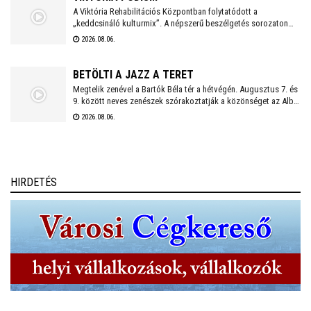
Táncházban.
A Viktória Rehabilitációs Központban folytatódott a
„keddcsináló kulturmix”. A népszerű beszélgetés sorozaton
ezúttal is kivételes vendégek tisztelték meg a Viktória Pódium
2026.08.06.
rendezvényét.
BETÖLTI A JAZZ A TERET
Megtelik zenével a Bartók Béla tér a hétvégén. Augusztus 7. és
9. között neves zenészek szórakoztatják a közönséget az Alba
Regia Feszten. Fellép többek között az Oláh Dezső Vibratone
2026.08.06.
Quartet, a Budapest Ragtime Band, a Vörös Tamás Projekt és a
Tomor Barnabás Projekt.
HIRDETÉS