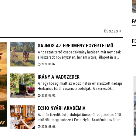
F
ÖSSZES
F
SAJNOS AZ EREDMÉNY EGYÉRTELMŰ
A hosszan tartó csapadékhiány hatásait már nemcsak
a kiszáradt növényzeten, hanem a talaj állapotán is
egyértelműen mérni lehet. A Városgondnokság
2026.08.07.
szakemberei talajnedvesség-mérő műszerrel
vizsgálták meg Székesfehérvár több parkjának és
IRÁNY A VADSZEDER
zöldterületének talaját, hogy pontos képet kapjanak a
jelenlegi helyzetről.
A nagy hőség miatt az előző héten elhalasztott nadapi
Herbarius-túrát vasárnap pótolják. A szervezők
augusztus 9-én várnak mindenkit, aki szívesen
2026.08.06.
csatlakozna a programhoz, hogy a vitaminokban és
ásványi anyagokban gazdag vadszederből gyűjtsön
ECHO NYÁRI AKADÉMIA
Lencsés Rita gyógynövényszakértő vezetésével. A
túra Nadapról indul, a részvételhez ezúttal is előzetes
Az idén tizedik évfordulóját ünneplő, augusztus 9-15-
bejelentkezést kérnek a szokásos elérhetőségeken.
e között megrendezett Echo Nyári Akadémia továbbra
is sokkal többet kínál, mint egy hagyományos zenei
2026.08.06.
mesterkurzus. A családias légkörnek, az intenzív
művészi programnak és a különleges környezetben