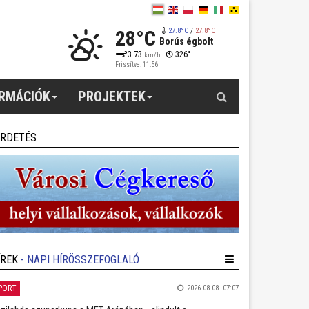
28°C
27.8°C
/
27.8°C
Borús égbolt
3.73
326°
km/h
Frissítve: 11:56
Keresés
ORMÁCIÓK
PROJEKTEK
IRDETÉS
ÍREK
- NAPI HÍRÖSSZEFOGLALÓ
PORT
2026.08.08. 07:07