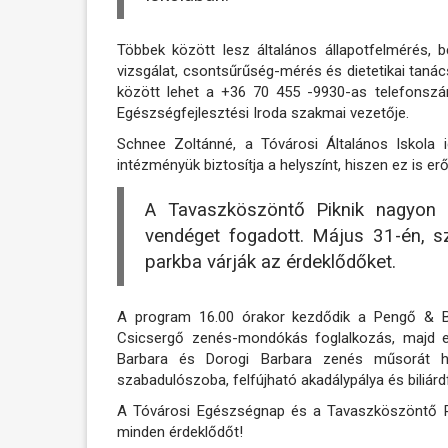
Többek között lesz általános állapotfelmérés, bő
vizsgálat, csontsűrűség-mérés és dietetikai tanác
között lehet a +36 70 455 -9930-as telefonszá
Egészségfejlesztési Iroda szakmai vezetője.
Schnee Zoltánné, a Tóvárosi Általános Iskola 
intézményük biztosítja a helyszínt, hiszen ez is e
A Tavaszköszöntő Piknik nagyon n
vendéget fogadott. Május 31-én, s
parkba várják az érdeklődőket.
A program 16.00 órakor kezdődik a Pengő & B
Csicsergő zenés-mondókás foglalkozás, majd eg
Barbara és Dorogi Barbara zenés műsorát hall
szabadulószoba, felfújható akadálypálya és biliárdf
A Tóvárosi Egészségnap és a Tavaszköszöntő Pik
minden érdeklődőt!