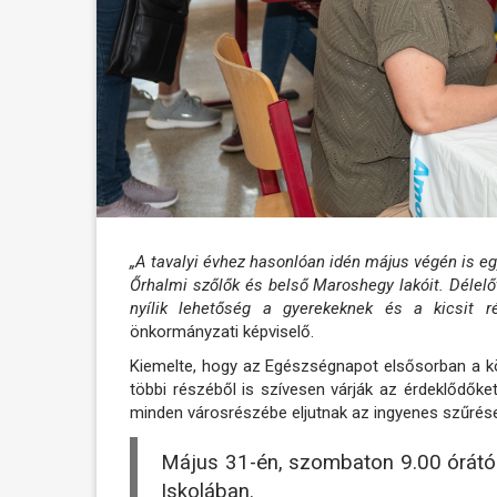
„A tavalyi évhez hasonlóan idén május végén is eg
Őrhalmi szőlők és belső Maroshegy lakóit. Délelő
nyílik lehetőség a gyerekeknek és a kicsit ré
önkormányzati képviselő.
Kiemelte, hogy az Egészségnapot elsősorban a kö
többi részéből is szívesen várják az érdeklődők
minden városrészébe eljutnak az ingyenes szűrés
Május 31-én, szombaton 9.00 órától
Iskolában.