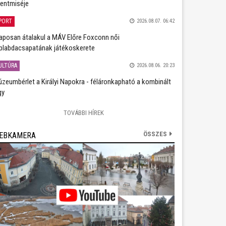
entmiséje
PORT
2026.08.07. 06:42
aposan átalakul a MÁV Előre Foxconn női
plabdacsapatának játékoskerete
ULTÚRA
2026.08.06. 20:23
zeumbérlet a Királyi Napokra - féláronkapható a kombinált
gy
TOVÁBBI HÍREK
ÖSSZES
EBKAMERA