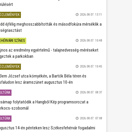
rülésért
ÖZLEMÉNYEK
2026.08.07. 13:11
dd éjfélig meghosszabbították és másodfokúra mérséklik a
ségriasztást
EHÉRVÁRI SZÍNES
2026.08.07. 10:48
jnos az eredmény egyértelmű - talajnedvesség-méréseket
geztek a parkokban
ÖZLEMÉNYEK
2026.08.07. 10:45
Bem József utca környékén, a Bartók Béla téren és
sfaludon lesz áramszünet augusztus 10-én
ULTÚRA
2026.08.07. 08:37
sárnap folytatódik a Hangból Kép programsorozat a
rkocs-szobornál
ULTÚRA
2026.08.07. 07:08
gusztus 14-én pénteken lesz Székesfehérvár fogadalmi