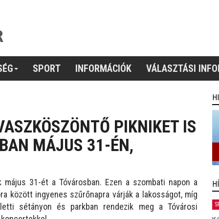
SÉG
SPORT
INFORMÁCIÓK
VÁLASZTÁSI INF
H
VASZKÖSZÖNTŐ PIKNIKET IS
BAN MÁJUS 31-ÉN,
k május 31-ét a Tóvárosban. Ezen a szombati napon a
H
óra között ingyenes szűrőnapra várják a lakosságot, míg
S
letti sétányon és parkban rendezik meg a Tóvárosi
 koncertekkel.