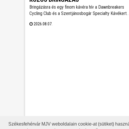
Bringázásra és egy finom kávéra hív a Dawnbreakers
Cycling Club és a Szentjánosbogár Specialty Kávékert.
közös tekerés augusztus 8-án, szombaton reggel 8.00
2026.08.07.
órakor indul a Liszt Ferenc utcai vendéglátóhelytől, az
ingyenes programhoz bármilyen kerékpárral lehet
csatlakozni.
Székesfehérvár MJV weboldalain cookie-at (sütiket) haszná
A HONLAP 2017.03.31-I ÁLLAP
RSS