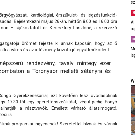
sz
S
rgyógyászati, kardiológiai, érszűkület- és légzésfunkció-
sadás. Bejelentkezni május 26-án, hétfőn 8.00 és 16.00 óra
Al
mon – tájékoztatott dr. Keresztury Lászlóné, a szervező
rö
K
igazgatója örömét fejezte ki annak kapcsán, hogy az ő
Mú
rősíti a város és az intézmény közötti jó együttműködést.
je
épszerű rendezvény, tavaly mintegy ezer
zombaton a Toronysor melletti sétányra és
W
ongó Gyerekzenekarral, ezt követően lesz óvodásoknak
y 17.30-tól egy operettösszeállítást, végül pedig Fonyó
hatják a résztvevők. Emellett várható állatsimogató,
oci is.
nik programjai ingyenesek! Szeretettel hívnak és várnak