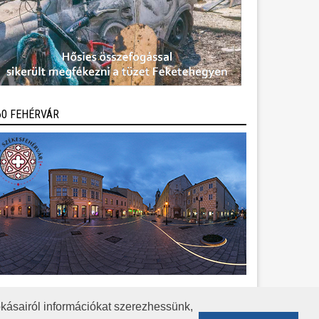
60 FEHÉRVÁR
kásairól információkat szerezhessünk,
KÖZÉRDEKŰ ADATOK
ADATVÉDELEM