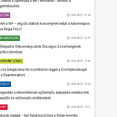
zilabda szuperkupa a MET Arénában - elindult a
gyértékesítés
ULTÚRA
2026.08.07. 21:58
nél a tér! – végzős diákok koncertjével indult a háromnapos
ba Regia Feszt
AGYARORSZÁG
2026.08.07. 16:37
Települési Önkormányzatok Országos Szövetségének
jtóközleménye
EHÉRVÁRI SZÍNES
2026.08.07. 16:04
zös bringázásra hív szombaton reggel a Szentjánosbogár
 a Dawnbreakers
ÖZÉLET
2026.08.07. 15:03
legendás székesfehérvári ejtőernyős alakulatra emlékeztek
repülős és ejtőernyős emlékműnél
PORT
2026.08.07. 13:17
kisok viadala – hat fiatal küzd meg a Volán-keretbe