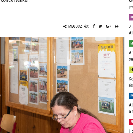
Ké
je
K
Ze
MEGOSZTÁS:
Al
M
A 
sa
F
Kö
és
K
A 
a 
S
Ho