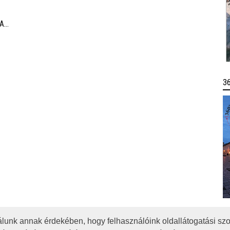
történő elvonulásnak köszönhetően az Akadémia
egyedülálló találkozási pontja a művésztanároknak, a
 A
fiatal zenészeknek és a közönségnek.
3
lunk annak érdekében, hogy felhasználóink oldallátogatási szo
OTA
JOGI NYILATKOZAT
IMPRESSZUM
MÉDIAAJÁNLAT