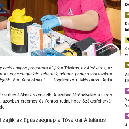
ke
K
Ke
hő
F
Sa
vé
K
y egész napos programra hívjuk a Tóváros, az Alsóváros, az
tt az egészségünkért tehetünk, délután pedig szórakozásra
A 
gebb óta fiataloknak!”
– fogalmazott Mészáros Attila
Ki
K
rzetben élőknek szervezik. A szabad férőhelyekre a város
Va
et, azonban érdemes és fontos tudni, hogy Székesfehérvár
Va
ek.
K
 zajlik az Egészségnap a Tóvárosi Általános
Au