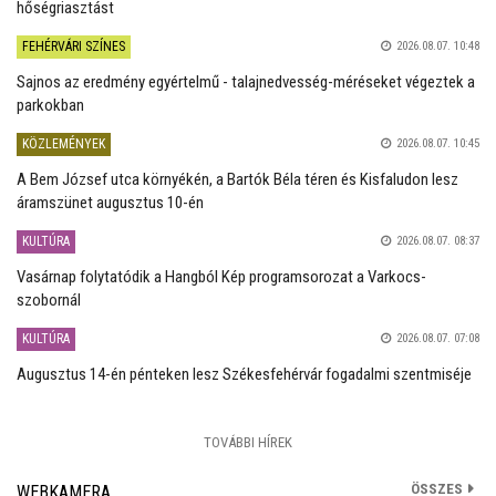
hőségriasztást
FEHÉRVÁRI SZÍNES
2026.08.07. 10:48
Sajnos az eredmény egyértelmű - talajnedvesség-méréseket végeztek a
parkokban
KÖZLEMÉNYEK
2026.08.07. 10:45
A Bem József utca környékén, a Bartók Béla téren és Kisfaludon lesz
áramszünet augusztus 10-én
KULTÚRA
2026.08.07. 08:37
Vasárnap folytatódik a Hangból Kép programsorozat a Varkocs-
szobornál
KULTÚRA
2026.08.07. 07:08
Augusztus 14-én pénteken lesz Székesfehérvár fogadalmi szentmiséje
TOVÁBBI HÍREK
ÖSSZES
WEBKAMERA