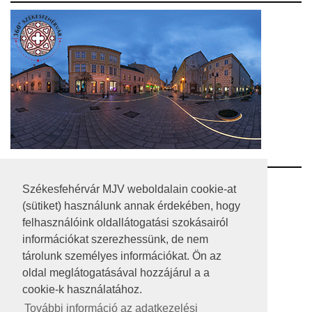
RSS
Székesfehérvár MJV weboldalain cookie-at
(sütiket) használunk annak érdekében, hogy
A HONLAP 2017.03.31-I ÁLLAPOTA
felhasználóink oldallátogatási szokásairól
információkat szerezhessünk, de nem
JOGI NYILATKOZAT
tárolunk személyes információkat. Ön az
IMPRESSZUM
oldal meglátogatásával hozzájárul a a
cookie-k használatához.
MÉDIAAJÁNLAT
További információ az adatkezelési