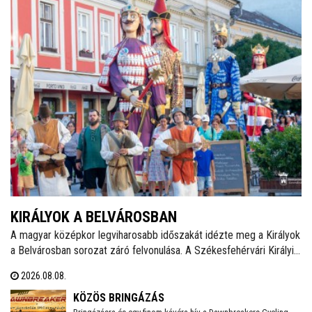
KIRÁLYOK A BELVÁROSBAN
A magyar középkor legviharosabb időszakát idézte meg a Királyok
a Belvárosban sorozat záró felvonulása. A Székesfehérvári Királyi
Napokat felvezető programsorozat utolsó eseményén Álmos
2026.08.08.
herceg, II. (Vak) Béla, Salamon király és III. András óriásbábjai
vonultak végig a Fő utcán.
KÖZÖS BRINGÁZÁS