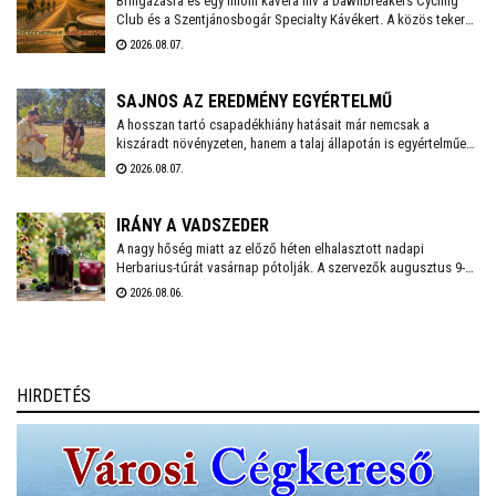
Bringázásra és egy finom kávéra hív a Dawnbreakers Cycling
Club és a Szentjánosbogár Specialty Kávékert. A közös tekerés
augusztus 8-án, szombaton reggel 8.00 órakor indul a Liszt
2026.08.07.
Ferenc utcai vendéglátóhelytől, az ingyenes programhoz
bármilyen kerékpárral lehet csatlakozni.
SAJNOS AZ EREDMÉNY EGYÉRTELMŰ
A hosszan tartó csapadékhiány hatásait már nemcsak a
kiszáradt növényzeten, hanem a talaj állapotán is egyértelműen
mérni lehet. A Városgondnokság szakemberei talajnedvesség-
2026.08.07.
mérő műszerrel vizsgálták meg Székesfehérvár több parkjának
és zöldterületének talaját, hogy pontos képet kapjanak a
jelenlegi helyzetről.
IRÁNY A VADSZEDER
A nagy hőség miatt az előző héten elhalasztott nadapi
Herbarius-túrát vasárnap pótolják. A szervezők augusztus 9-én
várnak mindenkit, aki szívesen csatlakozna a programhoz, hogy
2026.08.06.
a vitaminokban és ásványi anyagokban gazdag vadszederből
gyűjtsön Lencsés Rita gyógynövényszakértő vezetésével. A túra
Nadapról indul, a részvételhez ezúttal is előzetes
bejelentkezést kérnek a szokásos elérhetőségeken.
HIRDETÉS