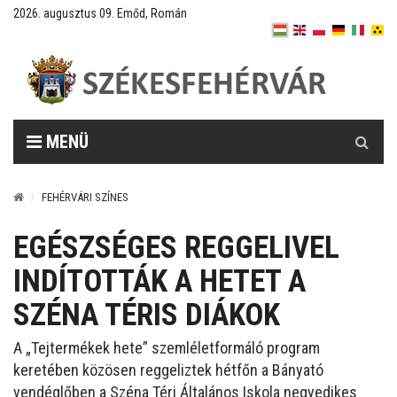
2026. augusztus 09. Emőd, Román
Keresés
MENÜ
FEHÉRVÁRI SZÍNES
EGÉSZSÉGES REGGELIVEL
INDÍTOTTÁK A HETET A
SZÉNA TÉRIS DIÁKOK
A „Tejtermékek hete” szemléletformáló program
keretében közösen reggeliztek hétfőn a Bányató
vendéglőben a Széna Téri Általános Iskola negyedikes