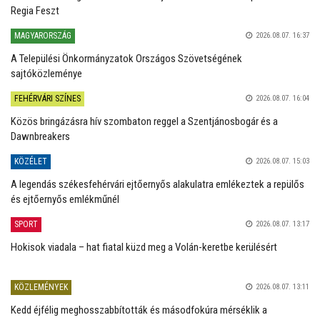
Regia Feszt
MAGYARORSZÁG
2026.08.07. 16:37
A Települési Önkormányzatok Országos Szövetségének
sajtóközleménye
FEHÉRVÁRI SZÍNES
2026.08.07. 16:04
Közös bringázásra hív szombaton reggel a Szentjánosbogár és a
Dawnbreakers
KÖZÉLET
2026.08.07. 15:03
A legendás székesfehérvári ejtőernyős alakulatra emlékeztek a repülős
és ejtőernyős emlékműnél
SPORT
2026.08.07. 13:17
Hokisok viadala – hat fiatal küzd meg a Volán-keretbe kerülésért
KÖZLEMÉNYEK
2026.08.07. 13:11
Kedd éjfélig meghosszabbították és másodfokúra mérséklik a