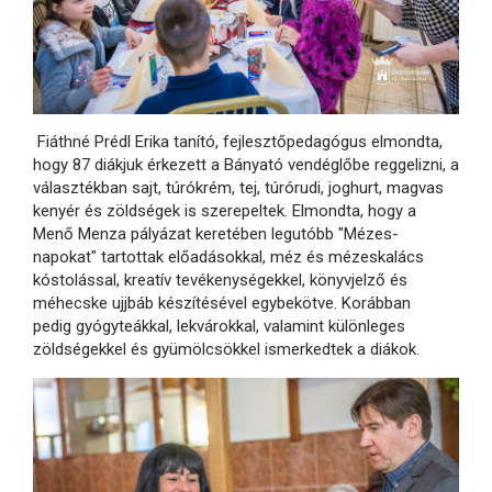
Fiáthné Prédl Erika tanító, fejlesztőpedagógus elmondta,
hogy 87 diákjuk érkezett a Bányató vendéglőbe reggelizni, a
választékban sajt, túrókrém, tej, túrórudi, joghurt, magvas
kenyér és zöldségek is szerepeltek. Elmondta, hogy a
Menő Menza pályázat keretében legutóbb "Mézes-
napokat" tartottak előadásokkal, méz és mézeskalács
kóstolással, kreatív tevékenységekkel, könyvjelző és
méhecske ujjbáb készítésével egybekötve. Korábban
pedig gyógyteákkal, lekvárokkal, valamint különleges
zöldségekkel és gyümölcsökkel ismerkedtek a diákok.