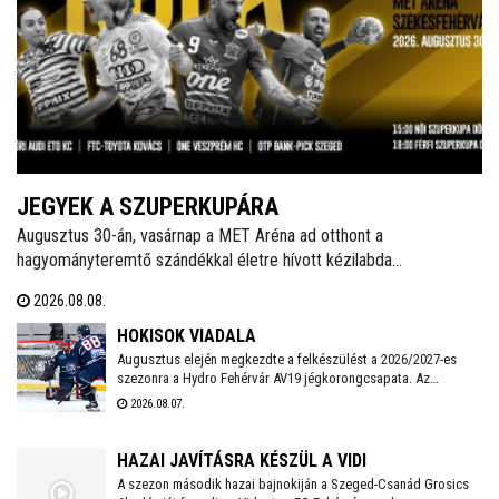
JEGYEK A SZUPERKUPÁRA
Augusztus 30-án, vasárnap a MET Aréna ad otthont a
hagyományteremtő szándékkal életre hívott kézilabda
szuperkupának. A hölgyeknél a Győri Audi ETO és a Ferencváros,
2026.08.08.
míg a férfiaknál a Veszprém és a Szeged küzd meg a serlegért. A
világklasszis csapatokat felvonultató kézilabdaünnepre jegyek már
HOKISOK VIADALA
kaphatók!
Augusztus elején megkezdte a felkészülést a 2026/2027-es
szezonra a Hydro Fehérvár AV19 jégkorongcsapata. Az
edzéseken részt vesz a FEHA19 hat fiatalja is, akik közül a
2026.08.07.
legjobb teljesítményt nyújtó játékos csatlakozhat a Volán
ICEHL-keretéhez.
HAZAI JAVÍTÁSRA KÉSZÜL A VIDI
A szezon második hazai bajnokiján a Szeged-Csanád Grosics