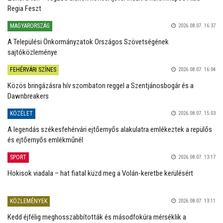
Regia Feszt
MAGYARORSZÁG
2026.08.07. 16:37
A Települési Önkormányzatok Országos Szövetségének
sajtóközleménye
FEHÉRVÁRI SZÍNES
2026.08.07. 16:04
Közös bringázásra hív szombaton reggel a Szentjánosbogár és a
Dawnbreakers
KÖZÉLET
2026.08.07. 15:03
A legendás székesfehérvári ejtőernyős alakulatra emlékeztek a repülős
és ejtőernyős emlékműnél
SPORT
2026.08.07. 13:17
Hokisok viadala – hat fiatal küzd meg a Volán-keretbe kerülésért
KÖZLEMÉNYEK
2026.08.07. 13:11
Kedd éjfélig meghosszabbították és másodfokúra mérséklik a