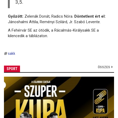
3,5.
Győzött:
Zelenák Donát, Radics Nóra.
Döntetlent ért el:
Jánoshalmi Attila, Reményi Szilárd, Jr. Szabó Levente.
A Fehérvár SE az ötödik, a Rácalmás-Királysakk SE a
kilencedik a táblázaton.
sakk
ÖSSZES
SPORT