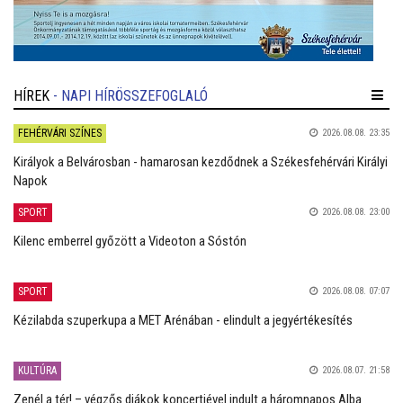
HÍREK
- NAPI HÍRÖSSZEFOGLALÓ
FEHÉRVÁRI SZÍNES
2026.08.08. 23:35
Királyok a Belvárosban - hamarosan kezdődnek a Székesfehérvári Királyi
Napok
SPORT
2026.08.08. 23:00
Kilenc emberrel győzött a Videoton a Sóstón
SPORT
2026.08.08. 07:07
Kézilabda szuperkupa a MET Arénában - elindult a jegyértékesítés
KULTÚRA
2026.08.07. 21:58
Zenél a tér! – végzős diákok koncertjével indult a háromnapos Alba