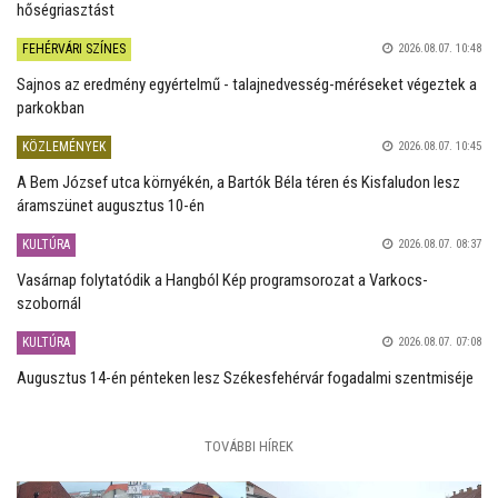
hőségriasztást
FEHÉRVÁRI SZÍNES
2026.08.07. 10:48
Sajnos az eredmény egyértelmű - talajnedvesség-méréseket végeztek a
parkokban
KÖZLEMÉNYEK
2026.08.07. 10:45
A Bem József utca környékén, a Bartók Béla téren és Kisfaludon lesz
áramszünet augusztus 10-én
KULTÚRA
2026.08.07. 08:37
Vasárnap folytatódik a Hangból Kép programsorozat a Varkocs-
szobornál
KULTÚRA
2026.08.07. 07:08
Augusztus 14-én pénteken lesz Székesfehérvár fogadalmi szentmiséje
TOVÁBBI HÍREK