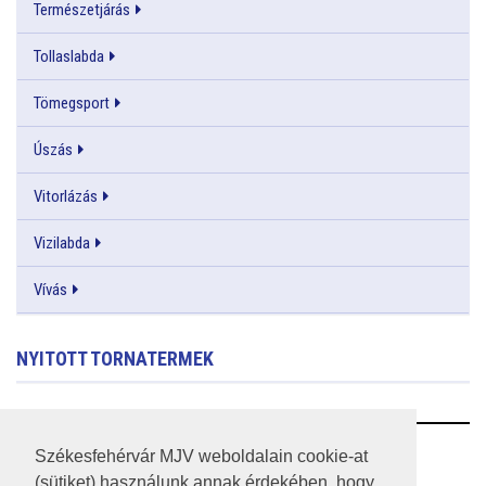
Természetjárás
Tollaslabda
Tömegsport
Úszás
Vitorlázás
Vizilabda
Vívás
NYITOTT TORNATERMEK
RSS
Székesfehérvár MJV weboldalain cookie-at
(sütiket) használunk annak érdekében, hogy