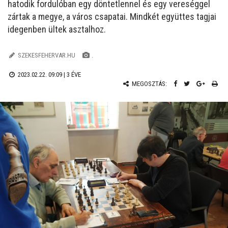
hatodik fordulóban e
gy döntetlennel és egy vereséggel
zártak a megye, a város csapatai. Mindkét együttes tagjai
idegenben ültek asztalhoz.
SZEKESFEHERVAR.HU
.
2023.02.22. 09:09 |
3 ÉVE
MEGOSZTÁS: