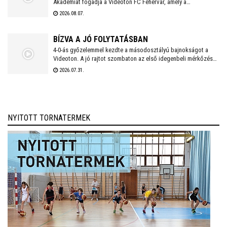
Akadémiát fogadja a Videoton FC Fehérvár, amely a
Kazincbarcika elleni vereséget követően szeretne ismét
2026.08.07.
győzelemmel örömet szerezni szurkolóinak.
BÍZVA A JÓ FOLYTATÁSBAN
4-0-ás győzelemmel kezdte a másodosztályú bajnokságot a
Videoton. A jó rajtot szombaton az első idegenbeli mérkőzés
követi, a tavaly még NB I-es Kazincbarcika otthonában.
2026.07.31.
NYITOTT TORNATERMEK