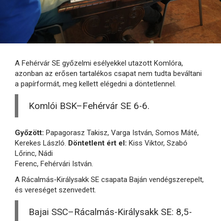
A Fehérvár SE győzelmi esélyekkel utazott Komlóra,
azonban az erősen tartalékos csapat nem tudta beváltani
a papírformát, meg kellett elégedni a döntetlennel.
Komlói BSK–Fehérvár SE 6-6.
Győzött:
Papagorasz Takisz, Varga István, Somos Máté,
Kerekes László.
Döntetlent ért el:
Kiss Viktor, Szabó
Lőrinc, Nádi
Ferenc, Fehérvári István.
A Rácalmás-Királysakk SE csapata Baján vendégszerepelt,
és vereséget szenvedett.
Bajai SSC–Rácalmás-Királysakk SE: 8,5-