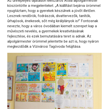
Az ünnepélyes díjátadón Mészáros Attila alpolgármester
köszöntötte a megjelenteket. „A kiállítást bejárva örömmel
nyugtáztam, hogy a gyerekek készülnek a jövőt illetően.
Lesznek rendőrök, fodrászok, divattervezők, tanítók,
űrhajósok, énekesek, sőt még királylányok is!” Fontosnak
nevezte, hogy a város óvodáiban kiemelt szerepet kap a
művészeti nevelés, a gyermekek kreativitásának
fejlesztése, és ezek bemutatására teret is adnak. Az
alpolgármester örömmel jelentette be azt is, hogy nyáron
megkezdődik a Vízivárosi Tagóvoda felújítása.