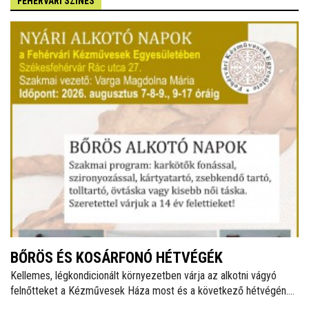
FEHÉRVÁRI SZÍNES
BŐRÖS ÉS KOSÁRFONÓ HÉTVÉGÉK
Kellemes, légkondicionált környezetben várja az alkotni vágyó
felnőtteket a Kézművesek Háza most és a következő hétvégén.
Augusztus 7-9-e között bőrös napokat, majd augusztus 15-17-e