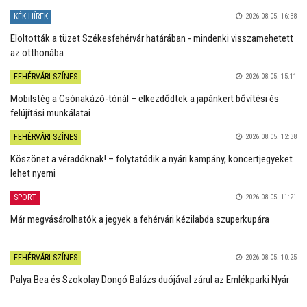
KÉK HÍREK
2026.08.05. 16:38
Eloltották a tüzet Székesfehérvár határában - mindenki visszamehetett
az otthonába
FEHÉRVÁRI SZÍNES
2026.08.05. 15:11
Mobilstég a Csónakázó-tónál – elkezdődtek a japánkert bővítési és
felújítási munkálatai
FEHÉRVÁRI SZÍNES
2026.08.05. 12:38
Köszönet a véradóknak! – folytatódik a nyári kampány, koncertjegyeket
lehet nyerni
SPORT
2026.08.05. 11:21
Már megvásárolhatók a jegyek a fehérvári kézilabda szuperkupára
FEHÉRVÁRI SZÍNES
2026.08.05. 10:25
Palya Bea és Szokolay Dongó Balázs duójával zárul az Emlékparki Nyár