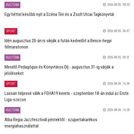
KULTÚRA
2026.08.05. 08:33
Egy héttel később nyit a Széna Téri és a Zsolt Utcai Tagkönyvtár
SPORT
2026.08.05. 06:47
Idén augusztus 20-án is várják a futás kedvelőit a Bence-hegyi
félmaratonon
KULTÚRA
2026.08.05. 06:31
Mesélő Pedagógus és Könyvtáros Díj - augusztus 31-ig várják a
jelöléseket
SPORT
2026.08.04. 16:34
Lassan teljessé válik a FEHA19 kerete - szeptember 18-án indul az Erste
Liga-szezon
KULTÚRA
2026.08.04. 16:28
Alba Regia Jazzfesztivál péntektől - szupertakarékos
energiahasználattal