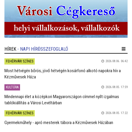
HÍREK
- NAPI HÍRÖSSZEFOGLALÓ
FEHÉRVÁRI SZÍNES
2026.08.06. 06:42
Most hétvégén bőrös, jövő hétvégén kosárfonó alkotó napokra hív a
Kézművesek Háza
KULTÚRA
2026.08.05. 17:59
Mindennapi élet a középkori Magyarországon címmel nyílt izgalmas
tablókiállítás a Városi Levéltárban
FEHÉRVÁRI SZÍNES
2026.08.05. 17:22
Gyermekműhely - apró mesterek tábora a Kézművesek Házában