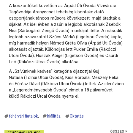
A köszöntőket követően az Árpád Úti Óvoda Vízivárosi
Tagóvodája Aranyecset tehetség kibontakoztató
csoportjának táncos műsora következett, majd átadták a
díjakat. Az idei évben a zsűri a legjobb alkotásnak Zsebők
Nea (Sárbogárdi Zengő Óvoda) munkáját ítélte. A második
legtöbb szavazatott Szűcs Márkó (Ligetsori Óvoda) kapta,
míg harmadik helyen Németi Gréta Olívia (Árpád Úti Óvoda)
alkotását díjazták. Különdíjas lett Pukler Emília (Rákóczi
Utcai Óvoda), Huszák Abigél (Ligetsori Óvoda) és Csurdi
Leó (Rákóczi Utcai Óvoda) alkotása.
A „Szívünknek kedves” kategória díjazottjai Guj
Natasa (Tolnai Utcai Óvoda), Kiss Borbála, Mészely Réka
és Fűrész Dávid (Rákóczi Utcai Óvoda) lettek. Az idei évben
a „Legeredményesebb Óvoda” címet a 18 pályaművet
küldő Rákóczi Utcai Óvoda nyerte el.
fehérvári fiatalok
kiállítás
Oktatás
ÖSSZES