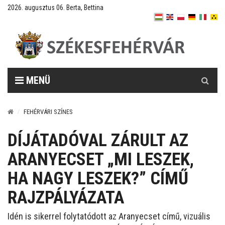
2026. augusztus 06. Berta, Bettina
Keresés
MENÜ
FEHÉRVÁRI SZÍNES
DÍJÁTADÓVAL ZÁRULT AZ
ARANYECSET „MI LESZEK,
HA NAGY LESZEK?” CÍMŰ
RAJZPÁLYÁZATA
Idén is sikerrel folytatódott az Aranyecset című, vizuális