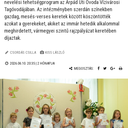
nevelési tehetségprogram az Árpád Úti Óvoda Vízivárosi
Tagóvodájában. Az intézményben szerdán színekben
gazdag, mesés-verses keretek között köszöntötték
azokat a gyerekeket, akiket az immár hetedik alkalommal
meghirdetett, vármegyei szintű rajzpályázat keretében
díjaztak.
CSORDÁS CSILLA
KISS LÁSZLÓ
2026.06.10. 20:35 |
2 HÓNAPJA
MEGOSZTÁS: