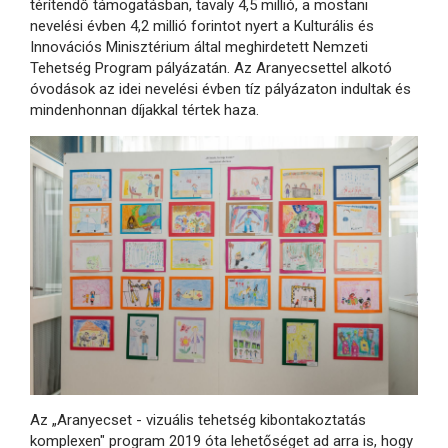
térítendő támogatásban, tavaly 4,5 millió, a mostani
nevelési évben 4,2 millió forintot nyert a Kulturális és
Innovációs Minisztérium által meghirdetett Nemzeti
Tehetség Program pályázatán. Az Aranyecsettel alkotó
óvodások az idei nevelési évben tíz pályázaton indultak és
mindenhonnan díjakkal tértek haza.
Az „Aranyecset - vizuális tehetség kibontakoztatás
komplexen" program 2019 óta lehetőséget ad arra is, hogy