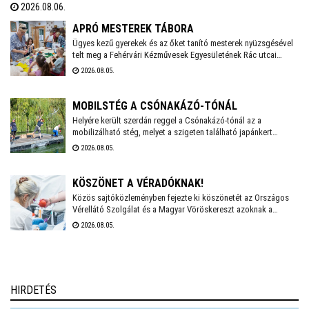
2026.08.06.
között kosárfonó napokat szerveznek a Rác utca 27-ben –
mindkettőre lehet még jelentkezni.
APRÓ MESTEREK TÁBORA
Ügyes kezű gyerekek és az őket tanító mesterek nyüzsgésével
telt meg a Fehérvári Kézművesek Egyesületének Rác utcai
portája. Ezen a héten zajlik a Gyermekműhely alkotótábor
2026.08.05.
második turnusa, ahol mintegy tíz diák tölti a vakációt kreatív,
tartalmas elfoglaltságokkal. A tábor a tervek szerint jövőre is
folytatódik július és augusztus első hetében.
MOBILSTÉG A CSÓNAKÁZÓ-TÓNÁL
Helyére került szerdán reggel a Csónakázó-tónál az a
mobilizálható stég, melyet a szigeten található japánkert
felújításához és bővítéséhez használnak a következő
2026.08.05.
hónapokban. A két oldalról kötéllel rögzített, mozgatható, nagy
teherbírású szerkezettel fogják beszállítani a szigetre a
szükséges nyersanyagokat és eszközöket.
KÖSZÖNET A VÉRADÓKNAK!
Közös sajtóközleményben fejezte ki köszönetét az Országos
Vérellátó Szolgálat és a Magyar Vöröskereszt azoknak a
véradóknak, akik az elmúlt hetekben segítették a vérkészletek
2026.08.05.
stabilizálását. A nyári kampány folytatódik, hiszen továbbra is
nagy szükség van a donorok segítségére.
HIRDETÉS