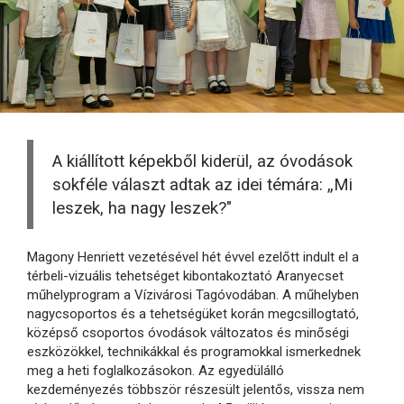
A kiállított képekből kiderül, az óvodások
sokféle választ adtak az idei témára: „Mi
leszek, ha nagy leszek?"
Magony Henriett vezetésével hét évvel ezelőtt indult el a
térbeli-vizuális tehetséget kibontakoztató Aranyecset
műhelyprogram a Vízivárosi Tagóvodában. A műhelyben
nagycsoportos és a tehetségüket korán megcsillogtató,
középső csoportos óvodások változatos és minőségi
eszközökkel, technikákkal és programokkal ismerkednek
meg a heti foglalkozásokon. Az egyedülálló
kezdeményezés többször részesült jelentős, vissza nem