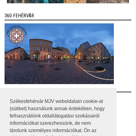
360 FEHÉRVÁR
RSS
Székesfehérvár MJV weboldalain cookie-at
(sütiket) használunk annak érdekében, hogy
A HONLAP 2017.03.31-I ÁLLAPOTA
felhasználóink oldallátogatási szokásairól
információkat szerezhessünk, de nem
JOGI NYILATKOZAT
tárolunk személyes információkat. Ön az