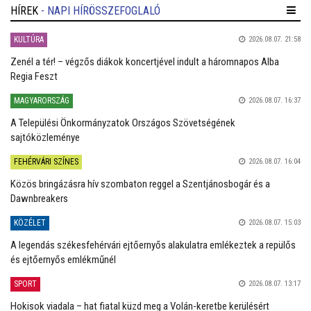
HÍREK
- NAPI HÍRÖSSZEFOGLALÓ
KULTÚRA
2026.08.07. 21:58
Zenél a tér! – végzős diákok koncertjével indult a háromnapos Alba
Regia Feszt
MAGYARORSZÁG
2026.08.07. 16:37
A Települési Önkormányzatok Országos Szövetségének
sajtóközleménye
FEHÉRVÁRI SZÍNES
2026.08.07. 16:04
Közös bringázásra hív szombaton reggel a Szentjánosbogár és a
Dawnbreakers
KÖZÉLET
2026.08.07. 15:03
A legendás székesfehérvári ejtőernyős alakulatra emlékeztek a repülős
és ejtőernyős emlékműnél
SPORT
2026.08.07. 13:17
Hokisok viadala – hat fiatal küzd meg a Volán-keretbe kerülésért