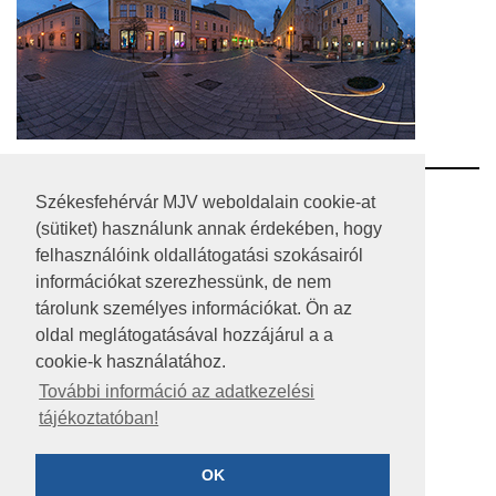
RSS
Székesfehérvár MJV weboldalain cookie-at
(sütiket) használunk annak érdekében, hogy
A HONLAP 2017.03.31-I ÁLLAPOTA
felhasználóink oldallátogatási szokásairól
információkat szerezhessünk, de nem
JOGI NYILATKOZAT
tárolunk személyes információkat. Ön az
IMPRESSZUM
oldal meglátogatásával hozzájárul a a
cookie-k használatához.
MÉDIAAJÁNLAT
További információ az adatkezelési
tájékoztatóban!
KÖZÉRDEKŰ ADATOK
ADATVÉDELEM
OK