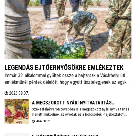
LEGENDÁS EJTŐERNYŐSÖKRE EMLÉKEZTEK
Immár 32. alkalommal gyűltek össze a bajtársak a Vásárhelyi úti
emlékműnél péntek délelőtt, hogy együtt tisztelegjenek az egykori
62. Önálló Ejtőernyős Zászlóalj előtt. A hagyományokat ápoló
2026.08.07.
Veterán Repülők és Ejtőernyősök Fejér Megyei Egyesülete ezzel a
rendezvénnyel őrzi az a második világháború után újjászervezett,
A MEGSZOKOTT NYÁRI NYITVATARTÁS
1951-től 1954-ig Székesfehérváron ismertté vált ejtőernyős
Székesfehérváron továbbra is a megszokott nyári nyitva tartás
MELLETT MŰKÖDNEK A FEHÉRVÁRI ÓVODÁK ÉS
mellett működnek az óvodák és a bölcsődék - tájékoztatott
alakulat emlékét.
BÖLCSŐDÉK
közösségi oldalán a város polgármestere. Hétfőtől is tehát a
2026.08.02.
megszokott nyári nyitva tartással fogadják a piciket a
bölcsődék és az óvodák!