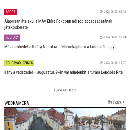
SPORT
2026.08.07. 06:42
Alaposan átalakul a MÁV Előre Foxconn női röplabdacsapatának
játékoskerete
KULTÚRA
2026.08.06. 20:23
Múzeumbérlet a Királyi Napokra - féláronkapható a kombinált jegy
FEHÉRVÁRI SZÍNES
2026.08.06. 19:07
Irány a vadszeder – augusztus 9-én vár mindenkit a túrára Lencsés Rita
TOVÁBBI HÍREK
ÖSSZES
WEBKAMERA