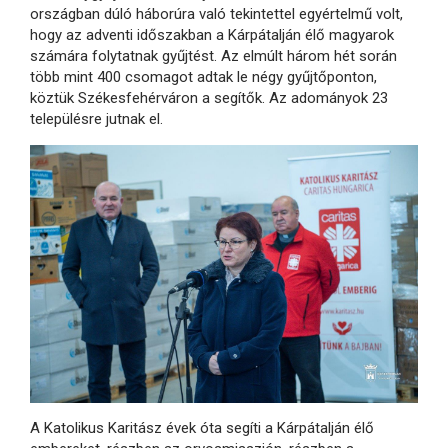
országban dúló háborúra való tekintettel egyértelmű volt,
hogy az adventi időszakban a Kárpátalján élő magyarok
számára folytatnak gyűjtést. Az elmúlt három hét során
több mint 400 csomagot adtak le négy gyűjtőponton,
köztük Székesfehérváron a segítők. Az adományok 23
településre jutnak el.
A Katolikus Karitász évek óta segíti a Kárpátalján élő