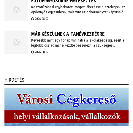
EJTŐERNYŐSÖKRE EMLÉKEZTEK
Koszorúzással egybekötött megemlékezéssel tisztelegtek az
ejtőernyős egyesületek, valamint az önkormányzat képviselői a
Repülős és Ejtőernyős Emlékműnél. A jelenlévők a 62. Önálló
2026.08.07.
Ejtőernyős Zászlóaljra emlékeztek.
MÁR KÉSZÜLNEK A TANÉVKEZDÉSRE
Kevesebb mint egy hónap van hátra a iskolakezdésig, ezért a
legtöbb család már elkezdte beszerezni a szükséges
tanszereket. A fehérvári papír-írószer üzletek már július eleje
2026.08.07.
óta készülnek a rohamra.
HIRDETÉS