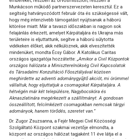
embereket, részben az orvosmisszión, részben a
Munkácson működő partnerszervezeten keresztül. Ez a
segítség hatványozódott február óta és szükségessé vált,
hogy még intenzívebb támogatást nyújtsanak a háború
kitörése miatt. Már a tavaszi időszakban is nagyon sok
felajánlás érkezett, amelyet Kárpátaljára és Ukrajna más
területeire is eljuttattunk, segítve a háború súlytotta
vidékeken élőket, akik nélkülöznek, akik elveszítették
mindenüket, mondta Écsy Gábor. A Katolikus Caritas
országos igazgatója hozzátette:
„Amikor a Civil Központok
országos hálózata a Miniszterelnökség Civil Kapcsolatok
és Társadalmi Konzultáció Főosztályával közösen
meghirdette az adventi adománygyűjtő akciót, mi örömmel
vállaltuk, hogy eljuttatjuk a csomagokat Kárpátaljára. A
hétvégén már két településre, Nagybocskóra és
Aknaszlatinára megérkezett a szállítmányt. A gondosan
összeállított, felcímkézett csomagokban nemcsak tárgyi
adományok, hanem törődés, szeretet van.”
Dr. Zugor Zsuzsanna, a Fejér Megyei Civil Közösségi
Szolgáltató Központ szakmai vezetője elmondta, a
központ az országos hálózat tagjaként 11 éve látja el a