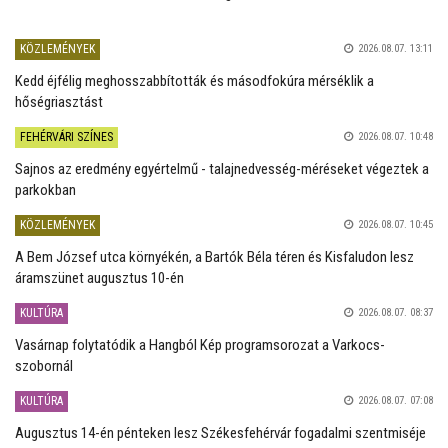
KÖZLEMÉNYEK
2026.08.07. 13:11
Kedd éjfélig meghosszabbították és másodfokúra mérséklik a
hőségriasztást
FEHÉRVÁRI SZÍNES
2026.08.07. 10:48
Sajnos az eredmény egyértelmű - talajnedvesség-méréseket végeztek a
parkokban
KÖZLEMÉNYEK
2026.08.07. 10:45
A Bem József utca környékén, a Bartók Béla téren és Kisfaludon lesz
áramszünet augusztus 10-én
KULTÚRA
2026.08.07. 08:37
Vasárnap folytatódik a Hangból Kép programsorozat a Varkocs-
szobornál
KULTÚRA
2026.08.07. 07:08
Augusztus 14-én pénteken lesz Székesfehérvár fogadalmi szentmiséje