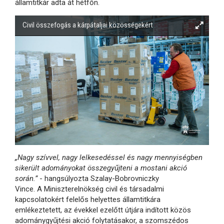
államtitkár adta át hétfőn.
Civil összefogás a kárpátaljai közösségekért
„Nagy szívvel, nagy lelkesedéssel és nagy mennyiségben
sikerült adományokat összegyűjteni a mostani akció
során.”
- hangsúlyozta Szalay-Bobrovniczky
Vince. A Miniszterelnökség civil és társadalmi
kapcsolatokért felelős helyettes államtitkára
emlékeztetett, az évekkel ezelőtt útjára indított közös
adománygyűjtési akció folytatásakor, a szomszédos