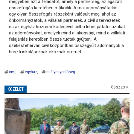
megyében azt a feladatot, amely a partnerség, az ágazati
összefogás keretében működik. A mai adományátadás
egy olyan összefogás részeként valósult meg, ahol az
önkormányzatok, a vállalati partnerek, a civil szervezetek
és az egyház közreműködésével célba lehet juttatni azokat
az adományokat, amelyek mind a lakossági, mind a vállalati
felajánlás keretében össze tudtak gyűjteni. A
székesfehérvári civil központban összegyűlt adományok a
huszti iskolásoknak okoznak örömet.
civil
egyház
esélyegyenlőség
ÖSSZES
KÖZÉLET