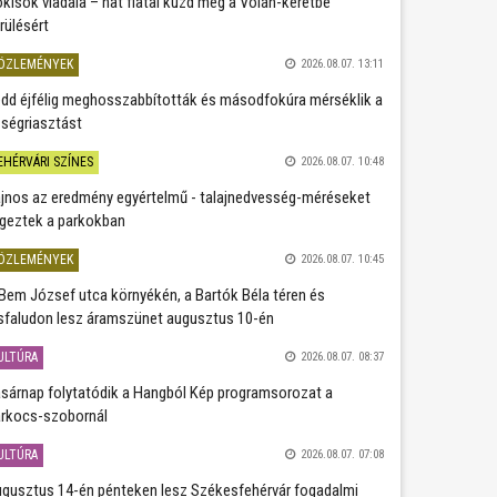
kisok viadala – hat fiatal küzd meg a Volán-keretbe
rülésért
ÖZLEMÉNYEK
2026.08.07. 13:11
dd éjfélig meghosszabbították és másodfokúra mérséklik a
ségriasztást
EHÉRVÁRI SZÍNES
2026.08.07. 10:48
jnos az eredmény egyértelmű - talajnedvesség-méréseket
geztek a parkokban
ÖZLEMÉNYEK
2026.08.07. 10:45
Bem József utca környékén, a Bartók Béla téren és
sfaludon lesz áramszünet augusztus 10-én
ULTÚRA
2026.08.07. 08:37
sárnap folytatódik a Hangból Kép programsorozat a
rkocs-szobornál
ULTÚRA
2026.08.07. 07:08
gusztus 14-én pénteken lesz Székesfehérvár fogadalmi