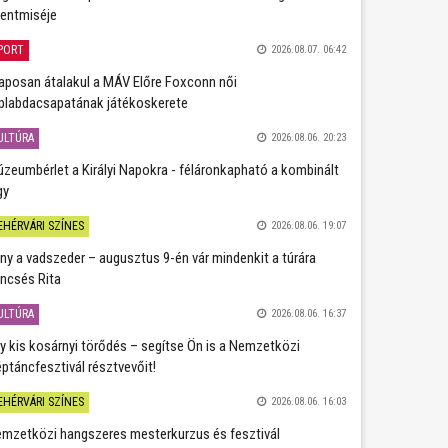
entmiséje
PORT
2026.08.07. 06:42
aposan átalakul a MÁV Előre Foxconn női
plabdacsapatának játékoskerete
ULTÚRA
2026.08.06. 20:23
zeumbérlet a Királyi Napokra - féláronkapható a kombinált
gy
EHÉRVÁRI SZÍNES
2026.08.06. 19:07
ány a vadszeder – augusztus 9-én vár mindenkit a túrára
ncsés Rita
ULTÚRA
2026.08.06. 16:37
y kis kosárnyi törődés – segítse Ön is a Nemzetközi
ptáncfesztivál résztvevőit!
EHÉRVÁRI SZÍNES
2026.08.06. 16:03
mzetközi hangszeres mesterkurzus és fesztivál