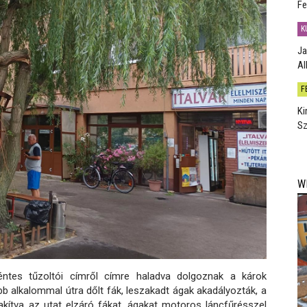
Fe
K
Ja
Al
F
Ki
Sz
W
ntes tűzoltói címről címre haladva dolgoznak a károk
b alkalommal útra dőlt fák, leszakadt ágak akadályozták, a
kítva az utat elzáró fákat, ágakat motoros láncfűrésszel