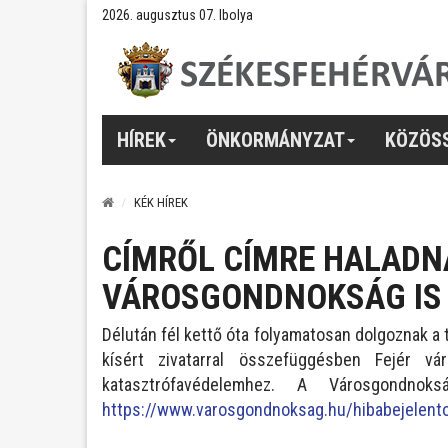
2026. augusztus 07. Ibolya
HÍREK
ÖNKORMÁNYZAT
KÖZÖS
KÉK HÍREK
CÍMRŐL CÍMRE HALADNA
VÁROSGONDNOKSÁG IS 
Délután fél kettő óta folyamatosan dolgoznak a 
kísért zivatarral összefüggésben Fejér v
katasztrófavédelemhez. A Városgondno
https://www.varosgondnoksag.hu/hibabejelent