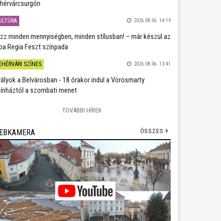
hérvárcsurgón
ULTÚRA
2026.08.06. 14:19
zz minden mennyiségben, minden stílusban! – már készül az
ba Regia Feszt színpada
EHÉRVÁRI SZÍNES
2026.08.06. 13:41
rályok a Belvárosban - 18 órakor indul a Vörösmarty
ínháztól a szombati menet
TOVÁBBI HÍREK
ÖSSZES
EBKAMERA