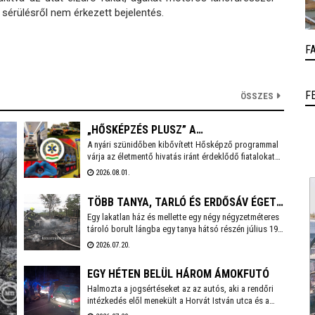
 sérülésről nem érkezett bejelentés.
F
F
ÖSSZES
„HŐSKÉPZÉS PLUSZ” A
A nyári szünidőben kibővített Hősképző programmal
MENTŐÁLLOMÁSON
várja az életmentő hivatás iránt érdeklődő fiatalokat
az Országos Mentőszolgálat. Életmentő kiképzés,
2026.08.01.
élményprogram, pályaorientáció – ez a Hősképzés
Plusz! A Székesfehérvári Mentőállomáson augusztus
TÖBB TANYA, TARLÓ ÉS ERDŐSÁV ÉGETT
3-án, hétfőn 14 órakor kezdődik a program, amelyre
előzetesen kell jelentkezni a czako.attila@mentok.hu
Egy lakatlan ház és mellette egy négy négyzetméteres
ABA-BELSŐBÁRÁNDNÁL
email címen.
tároló borult lángba egy tanya hátsó részén július 19-
én kora este a 63-as főút mellett, Aba-Belsőbárándnál.
2026.07.20.
Az erős szélben a tűz nagyon gyorsan terjedt, és az
ingatlan első felében lévő lakóépület, valamint
EGY HÉTEN BELÜL HÁROM ÁMOKFUTÓ
körülötte az aljnövényzet és az udvaron tárolt lom is
meggyulladt.
Halmozta a jogsértéseket az az autós, aki a rendőri
intézkedés elől menekült a Horvát István utca és a
Széchenyi út kereszteződésétől. Végül több rendőri