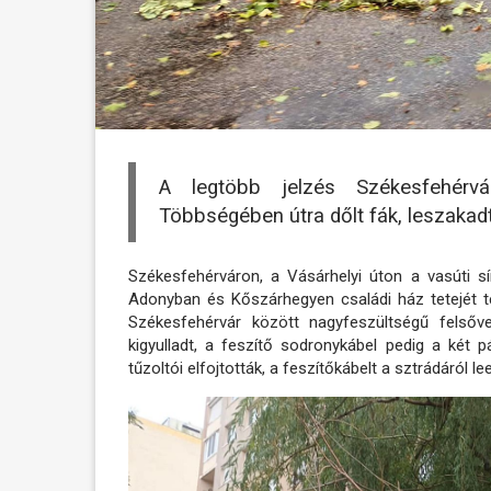
A legtöbb jelzés Székesfehérvár
Többségében útra dőlt fák, leszakadt 
Székesfehérváron, a Vásárhelyi úton a vasúti sín
Adonyban és Kőszárhegyen családi ház tetejét t
Székesfehérvár között nagyfeszültségű felsőve
kigyulladt, a feszítő sodronykábel pedig a két 
tűzoltói elfojtották, a feszítőkábelt a sztrádáról le