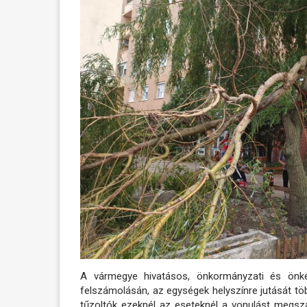
A vármegye hivatásos, önkormányzati és önké
felszámolásán, az egységek helyszínre jutását töb
tűzoltók ezeknél az eseteknél a vonulást megsza