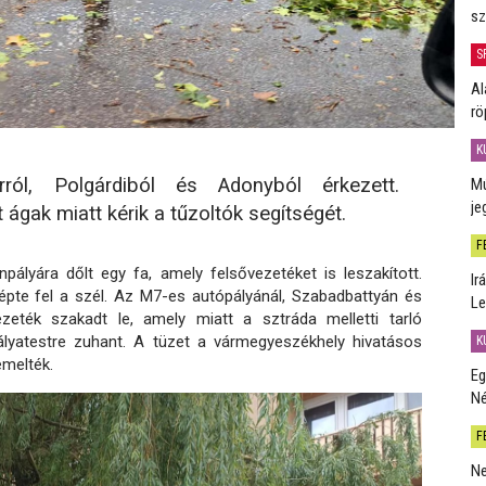
sz
S
Al
rö
K
ról, Polgárdiból és Adonyból érkezett.
Mú
je
ágak miatt kérik a tűzoltók segítségét.
F
pályára dőlt egy fa, amely felsővezetéket is leszakított.
Ir
épte fel a szél. Az M7-es autópályánál, Szabadbattyán és
Le
zeték szakadt le, amely miatt a sztráda melletti tarló
pályatestre zuhant. A tüzet a vármegyeszékhely hivatásos
K
emelték.
Eg
Né
F
Ne