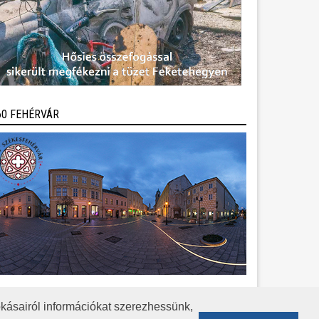
60 FEHÉRVÁR
kásairól információkat szerezhessünk,
KÖZÉRDEKŰ ADATOK
ADATVÉDELEM