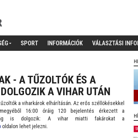
SÉG
SPORT
INFORMÁCIÓK
VÁLASZTÁSI INF
H
K - A TŰZOLTÓK ÉS A
DOLGOZIK A VIHAR UTÁN
tűzoltók a viharkárok elhárításán. Az erős széllökésekkel
ármegyéből 16:00 óráig 120 bejelentés érkezett a
H
kság is dolgozik: A vihar miatti fakárokat a
o
oldalon lehet jelezni.
S