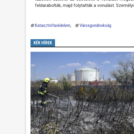
feldarabolták, majd folytatták a vonulást. Személyi
Katasztrófavédelem
Városgondnokság
KÉK HÍREK