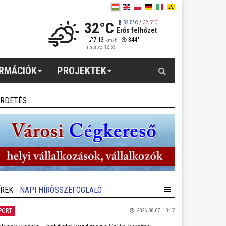
32°C
32.5°C
/
32.5°C
Erős felhőzet
7.13
344°
km/h
Frissítve: 12:53
Keresés
ORMÁCIÓK
PROJEKTEK
IRDETÉS
ÍREK
- NAPI HÍRÖSSZEFOGLALÓ
PORT
2026.08.07. 13:17