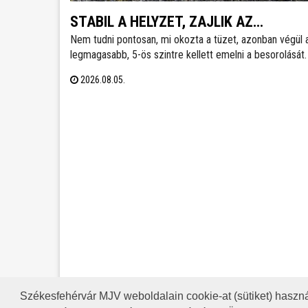
STABIL A HELYZET, ZAJLIK AZ
Nem tudni pontosan, mi okozta a tüzet, azonban végül 
UTÓMUNKA
legmagasabb, 5-ös szintre kellett emelni a besorolását.
zártkertek és lakóépületek mellett a MOL telepe is kie
2026.08.05.
kockázatott jelentett - tájékoztatott közösségi oldalán 
Cser-Palkovics András polgármester. A környék két
utcáiból hatvanegy embert menekítettek ki, őket már
visszaengedték otthonukba.
Székesfehérvár MJV weboldalain cookie-at (sütiket) haszná
A HONLAP 2017.03.31-I ÁLLAP
RSS