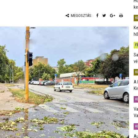
Ho
ke
MEGOSZTÁS:
K
Ke
hő
F
Sa
vé
K
A 
Ki
K
Va
Va
K
Au