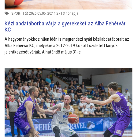
SPORT
|
2026.05.05. 20:11:27 |
3 hónapja
Kézilabdatáborba várja a gyerekeket az Alba Fehérvár
KC
A hagyományokhoz hűen idén is megrendezi nyári kézilabdatáborait az
Alba Fehérvár KC, melyekre a 2012-2019 között született lányok
jelentkezését várják. A határidő május 31-e.