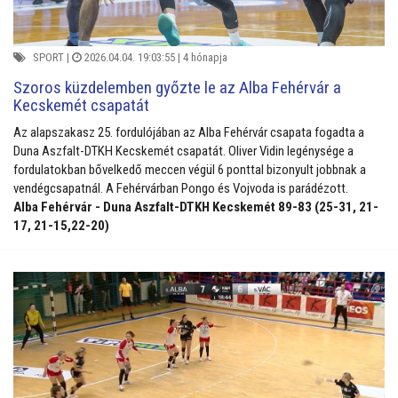
SPORT
|
2026.04.04. 19:03:55 |
4 hónapja
Szoros küzdelemben győzte le az Alba Fehérvár a
Kecskemét csapatát
Az alapszakasz 25. fordulójában az Alba Fehérvár csapata fogadta a
Duna Aszfalt-DTKH Kecskemét csapatát. Oliver Vidin legénysége a
fordulatokban bővelkedő meccen végül 6 ponttal bizonyult jobbnak a
vendégcsapatnál. A Fehérvárban Pongo és Vojvoda is parádézott.
Alba Fehérvár - Duna Aszfalt-DTKH Kecskemét 89-83 (25-31, 21-
17, 21-15,22-20)