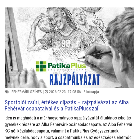
FEHÉRVÁRI SZÍNES
|
2026.02.23. 17:08:56 |
6 hónapja
Sportolói zsűri, értékes díjazás – rajzpályázat az Alba
Fehérvár csapataival és a PatikaPlusszal
Idén is meghirdeti a már hagyományos rajzpályázatát általános iskolás
gyerekek részére az Alba Fehérvár kosárlabdacsapata, az Alba Fehérvár
KC női kézilabdacsapata, valamint a PatikaPlus Gyógyszertárak,
melynek célja, hogy a sport, a csapatmunka és az egészséges életmód