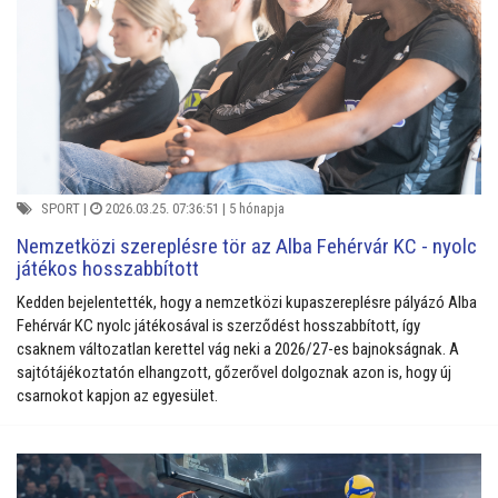
SPORT
|
2026.03.25. 07:36:51 |
5 hónapja
Nemzetközi szereplésre tör az Alba Fehérvár KC - nyolc
játékos hosszabbított
Kedden bejelentették, hogy a nemzetközi kupaszereplésre pályázó Alba
Fehérvár KC nyolc játékosával is szerződést hosszabbított, így
csaknem változatlan kerettel vág neki a 2026/27-es bajnokságnak. A
sajtótájékoztatón elhangzott, gőzerővel dolgoznak azon is, hogy új
csarnokot kapjon az egyesület.