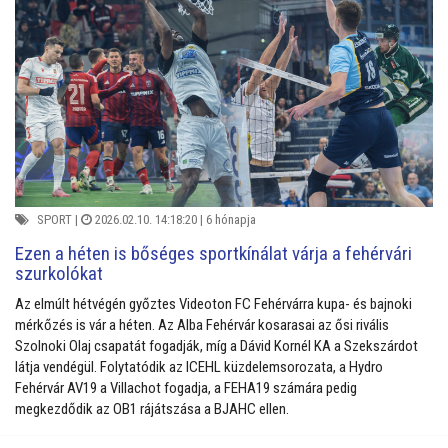
SPORT
|
2026.02.10. 14:18:20 |
6 hónapja
Ezen a héten is bőséges sportkínálat várja a fehérvári
szurkolókat
Az elmúlt hétvégén győztes Videoton FC Fehérvárra kupa- és bajnoki
mérkőzés is vár a héten. Az Alba Fehérvár kosarasai az ősi rivális
Szolnoki Olaj csapatát fogadják, míg a Dávid Kornél KA a Szekszárdot
látja vendégül. Folytatódik az ICEHL küzdelemsorozata, a Hydro
Fehérvár AV19 a Villachot fogadja, a FEHA19 számára pedig
megkezdődik az OB1 rájátszása a BJAHC ellen.