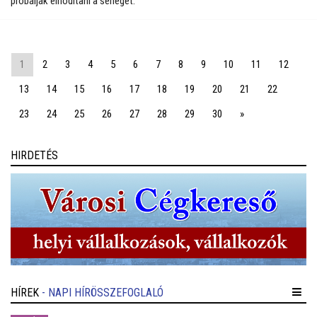
próbálják elhódítani a serleget.
1
2
3
4
5
6
7
8
9
10
11
12
13
14
15
16
17
18
19
20
21
22
23
24
25
26
27
28
29
30
»
HIRDETÉS
HÍREK
- NAPI HÍRÖSSZEFOGLALÓ