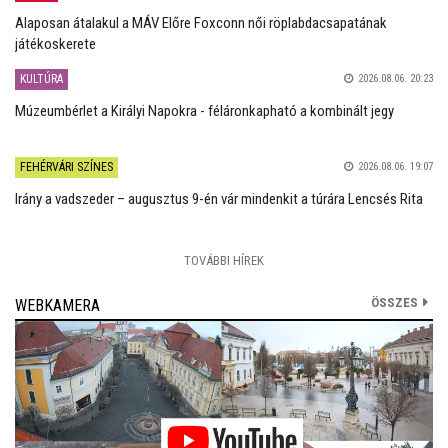
Alaposan átalakul a MÁV Előre Foxconn női röplabdacsapatának
játékoskerete
KULTÚRA
2026.08.06. 20:23
Múzeumbérlet a Királyi Napokra - féláronkapható a kombinált jegy
FEHÉRVÁRI SZÍNES
2026.08.06. 19:07
Irány a vadszeder – augusztus 9-én vár mindenkit a túrára Lencsés Rita
TOVÁBBI HÍREK
ÖSSZES
WEBKAMERA