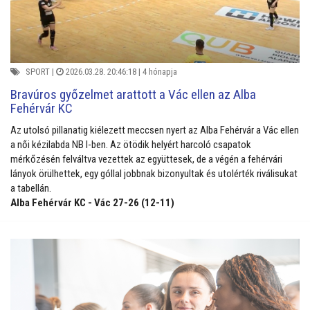
SPORT
|
2026.03.28. 20:46:18 |
4 hónapja
Bravúros győzelmet arattott a Vác ellen az Alba
Fehérvár KC
Az utolsó pillanatig kiélezett meccsen nyert az Alba Fehérvár a Vác ellen
a női kézilabda NB I-ben.
Az ötödik helyért harcoló csapatok
mérkőzésén felváltva vezettek az együttesek, de a végén a fehérvári
lányok örülhettek, egy góllal jobbnak bizonyultak és utolérték riválisukat
a tabellán.
Alba Fehérvár KC - Vác 27-26 (12-11)