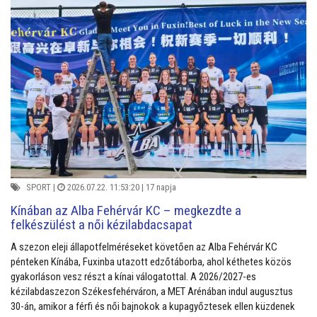
SPORT
|
2026.07.22. 11:53:20 |
17 napja
Kínában az Alba Fehérvár KC – megkezdte a
felkészülést a női kézilabdacsapat
A szezon eleji állapotfelméréseket követően az Alba Fehérvár KC
pénteken Kínába, Fuxinba utazott edzőtáborba, ahol kéthetes közös
gyakorláson vesz részt a kínai válogatottal. A 2026/2027-es
kézilabdaszezon Székesfehérváron, a MET Arénában indul augusztus
30-án, amikor a férfi és női bajnokok a kupagyőztesek ellen küzdenek