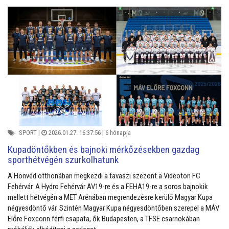
SPORT
|
2026.01.27. 16:37:56 |
6 hónapja
Kupadöntőkben és bajnoki mérkőzésekben gazdag
sporthétvégén szurkolhatunk
A Honvéd otthonában megkezdi a tavaszi szezont a Videoton FC
Fehérvár. A Hydro Fehérvár AV19-re és a FEHA19-re a soros bajnokik
mellett hétvégén a MET Arénában megrendezésre kerülő Magyar Kupa
négyesdöntő vár. Szintén Magyar Kupa négyesdöntőben szerepel a MÁV
Előre Foxconn férfi csapata, ők Budapesten, a TFSE csarnokában