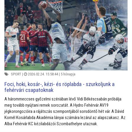
SPORT
|
2026.02.24. 15:58:44 |
5 hónapja
Foci, hoki, kosár-, kézi- és röplabda - szurkoljunk a
fehérvári csapatoknak
A hárommeccses győzelmi szériában lévő Vidi Békéscsabán próbálja
meg tovább nyújtani remek sorozatát. A Hydro Fehérvár AV19
jégkorongozóira a rájátszás szempontjából sorsdöntő hét vár. A Dávid
Kornél Kosárlabda Akadémia lányai számára lezárul az alapszakasz. Az
Alba Fehérvár KC kézilabdázói Szombathelyre utaznak.