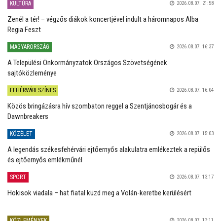
KULTÚRA
2026.08.07. 21:58
Zenél a tér! – végzős diákok koncertjével indult a háromnapos Alba
Regia Feszt
MAGYARORSZÁG
2026.08.07. 16:37
A Települési Önkormányzatok Országos Szövetségének
sajtóközleménye
FEHÉRVÁRI SZÍNES
2026.08.07. 16:04
Közös bringázásra hív szombaton reggel a Szentjánosbogár és a
Dawnbreakers
KÖZÉLET
2026.08.07. 15:03
A legendás székesfehérvári ejtőernyős alakulatra emlékeztek a repülős
és ejtőernyős emlékműnél
SPORT
2026.08.07. 13:17
Hokisok viadala – hat fiatal küzd meg a Volán-keretbe kerülésért
KÖZLEMÉNYEK
2026.08.07. 13:11