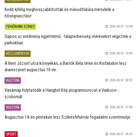
Kedd éjfélig meghosszabbították és másodfokúra mérséklik a
hőségriasztást
FEHÉRVÁRI SZÍNES
2026.08.07. 10:48
Sajnos az eredmény egyértelmű - talajnedvesség-méréseket végeztek a
parkokban
KÖZLEMÉNYEK
2026.08.07. 10:45
A Bem József utca környékén, a Bartók Béla téren és Kisfaludon lesz
áramszünet augusztus 10-én
KULTÚRA
2026.08.07. 08:37
Vasárnap folytatódik a Hangból Kép programsorozat a Varkocs-
szobornál
KULTÚRA
2026.08.07. 07:08
Augusztus 14-én pénteken lesz Székesfehérvár fogadalmi szentmiséje
SPORT
2026.08.07. 06:42