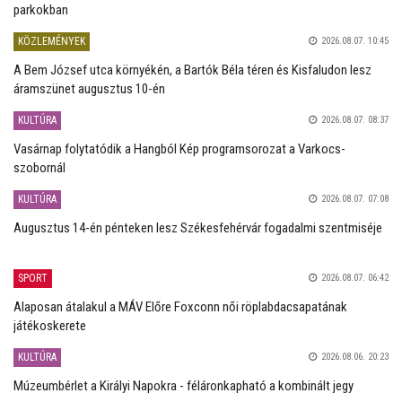
parkokban
KÖZLEMÉNYEK
2026.08.07. 10:45
A Bem József utca környékén, a Bartók Béla téren és Kisfaludon lesz
áramszünet augusztus 10-én
KULTÚRA
2026.08.07. 08:37
Vasárnap folytatódik a Hangból Kép programsorozat a Varkocs-
szobornál
KULTÚRA
2026.08.07. 07:08
Augusztus 14-én pénteken lesz Székesfehérvár fogadalmi szentmiséje
SPORT
2026.08.07. 06:42
Alaposan átalakul a MÁV Előre Foxconn női röplabdacsapatának
játékoskerete
KULTÚRA
2026.08.06. 20:23
Múzeumbérlet a Királyi Napokra - féláronkapható a kombinált jegy