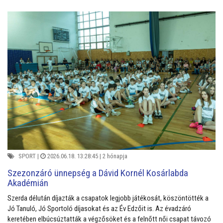
SPORT
|
2026.06.18. 13:28:45 |
2 hónapja
Szezonzáró ünnepség a Dávid Kornél Kosárlabda
Akadémián
Szerda délután díjazták a csapatok legjobb játékosát, köszöntötték a
Jó Tanuló, Jó Sportoló díjasokat és az Év Edzőit is. Az évadzáró
keretében elbúcsúztatták a végzősöket és a felnőtt női csapat távozó