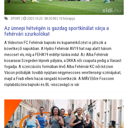
SPORT
|
2025.10.23. 08:20:00 |
10 hónapja
Az ünnepi hétvégén is gazdag sportkínálat várja a
fehérvári szurkolókat
A Videoton FC Fehérvár bajnoki és kupamérkőzést is játszik a
következő napokban. A Hydro Fehérvár AV19 hat nap alatt három
meccset vív, míg a FEHA19 erdélyi túrára indul. Az Alba Fehérvár
kosarasai Szegeden lépnek pályára, a DKKA női csapata pedig a Vasast
fogadja. A szenzációs formában lévő Alba Fehérvár KC női kézisei
Vácon próbálják tovább nyújtani négymeccses veretlenségi szériájukat,
majd a Fradi elleni hazai rangadó következik. A MÁV Előre Foxconn
röplabdázóira bajnoki és BL-visszavágó is vár.