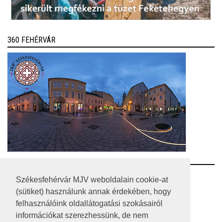
360 FEHÉRVÁR
RSS
Székesfehérvár MJV weboldalain cookie-at
(sütiket) használunk annak érdekében, hogy
A HONLAP 2017.03.31-I ÁLLAPOTA
felhasználóink oldallátogatási szokásairól
információkat szerezhessünk, de nem
JOGI NYILATKOZAT