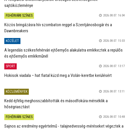
sajtóközleménye
FEHÉRVÁRI SZÍNES
2026.08.07. 16:04
Közös bringázásra hív szombaton reggel a Szentjánosbogár és a
Dawnbreakers
KÖZÉLET
2026.08.07. 15:03
A legendás székesfehérvári ejtőernyős alakulatra emlékeztek a repülős
és ejtőernyős emlékműnél
SPORT
2026.08.07. 13:17
Hokisok viadala – hat fiatal küzd meg a Volán-keretbe kerülésért
KÖZLEMÉNYEK
2026.08.07. 13:11
Kedd éjfélig meghosszabbították és másodfokúra mérséklik a
hőségriasztást
FEHÉRVÁRI SZÍNES
2026.08.07. 10:48
Sajnos az eredmény egyértelmű - talajnedvesség-méréseket végeztek a