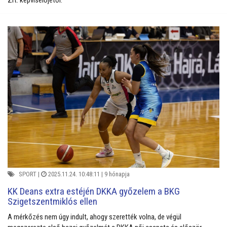
Zrt. képviselőjétől.
SPORT
|
2025.11.24. 10:48:11 |
9 hónapja
KK Deans extra estéjén DKKA győzelem a BKG
Szigetszentmiklós ellen
A mérkőzés nem úgy indult, ahogy szerették volna, de végül