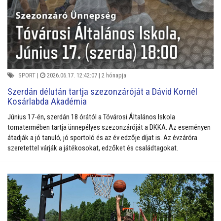
SPORT
|
2026.06.17. 12:42:07 |
2 hónapja
Szerdán délután tartja szezonzáróját a Dávid Kornél
Kosárlabda Akadémia
Június 17-én, szerdán 18 órától a Tóvárosi Általános Iskola
tornatermében tartja ünnepélyes szezonzáróját a DKKA. Az eseményen
átadják a jó tanuló, jó sportoló és az év edzője díjat is. Az évzáróra
szeretettel várják a játékosokat, edzőket és családtagokat.