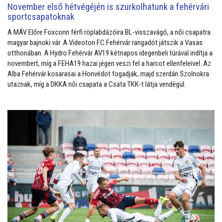
November első hétvégéjén is szurkolhatunk a fehérvári
sportcsapatoknak
A MÁV Előre Foxconn férfi röplabdázóira BL-visszavágó, a női csapatra
magyar bajnoki vár. A Videoton FC Fehérvár rangadót játszik a Vasas
otthonában. A Hydro Fehérvár AV19 kétnapos idegenbeli túrával indítja a
novembert, míg a FEHA19 hazai jégen veszi fel a harcot ellenfeleivel. Az
Alba Fehérvár kosarasai a Honvédot fogadják, majd szerdán Szolnokra
utaznak, míg a DKKA női csapata a Csata TKK-t látja vendégül.