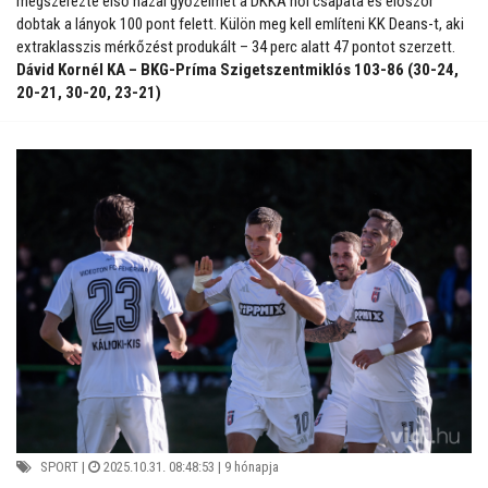
megszerezte első hazai győzelmét a DKKA női csapata és először
dobtak a lányok 100 pont felett. Külön meg kell említeni KK Deans-t, aki
extraklasszis mérkőzést produkált – 34 perc alatt 47 pontot szerzett.
Dávid Kornél KA – BKG-Príma Szigetszentmiklós 103-86 (30-24,
20-21, 30-20, 23-21)
SPORT
|
2025.10.31. 08:48:53 |
9 hónapja