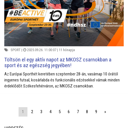
SPORT
|
2025.09.26. 11:00:07 |
11 hónapja
Töltsön el egy aktív napot az MKOSZ csarnokban a
sport és az egészség jegyében!
Az Európai Sporthét keretében szeptember 28-án, vasárnap 10 órától
ingyenes futsal, kosárlabda és funkcionális edzésekkel várnak minden
érdeklődőt Székesfehérváron, az MKOSZ csarnokban.
1
2
3
4
5
6
7
8
9
»