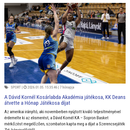
SPORT
|
2026.01.05. 15:35:46 |
7 hónapja
A Dávid Kornél Kosárlabda Akadémia játékosa, KK Deans
átvette a Hónap Játékosa díjat
Az amerikai irányító, aki novemberben nyújtott kiváló teljesítményével
érdemelte ki az elismerést, a Dávid Kornél KA – Sopron Basket
mérkőzést megelőzően, szombaton kapta meg a díjat a Szerencsejáték