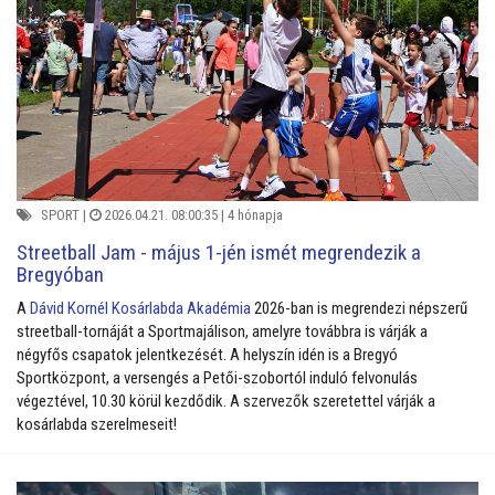
SPORT
|
2026.04.21. 08:00:35 |
4 hónapja
Streetball Jam - május 1-jén ismét megrendezik a
Bregyóban
A
Dávid Kornél Kosárlabda Akadémia
2026-ban is megrendezi népszerű
streetball-tornáját a Sportmajálison, amelyre továbbra is várják a
négyfős csapatok jelentkezését. A helyszín idén is a Bregyó
Sportközpont, a versengés a Petői-szobortól induló felvonulás
végeztével, 10.30 körül kezdődik. A szervezők szeretettel várják a
kosárlabda szerelmeseit!