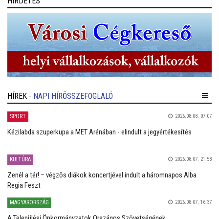
HIRDETÉS
HÍREK
- NAPI HÍRÖSSZEFOGLALÓ
SPORT
2026.08.08. 07:07
Kézilabda szuperkupa a MET Arénában - elindult a jegyértékesítés
KULTÚRA
2026.08.07. 21:58
Zenél a tér! – végzős diákok koncertjével indult a háromnapos Alba
Regia Feszt
MAGYARORSZÁG
2026.08.07. 16:37
A Települési Önkormányzatok Országos Szövetségének