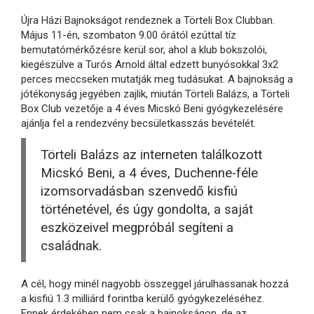
Újra Házi Bajnokságot rendeznek a Törteli Box Clubban.
Május 11-én, szombaton 9.00 órától ezúttal tíz
bemutatómérkőzésre kerül sor, ahol a klub bokszolói,
kiegészülve a Turós Arnold által edzett bunyósokkal 3x2
perces meccseken mutatják meg tudásukat. A bajnokság a
jótékonyság jegyében zajlik, miután Törteli Balázs, a Törteli
Box Club vezetője a 4 éves Micskó Beni gyógykezelésére
ajánlja fel a rendezvény becsületkasszás bevételét.
Törteli Balázs az interneten találkozott
Micskó Beni, a 4 éves, Duchenne-féle
izomsorvadásban szenvedő kisfiú
történetével, és úgy gondolta, a saját
eszközeivel megpróbál segíteni a
családnak.
A cél, hogy minél nagyobb összeggel járulhassanak hozzá
a kisfiú 1.3 milliárd forintba kerülő gyógykezeléséhez.
Ennek érdekében nem csak a bajnokságon, de az