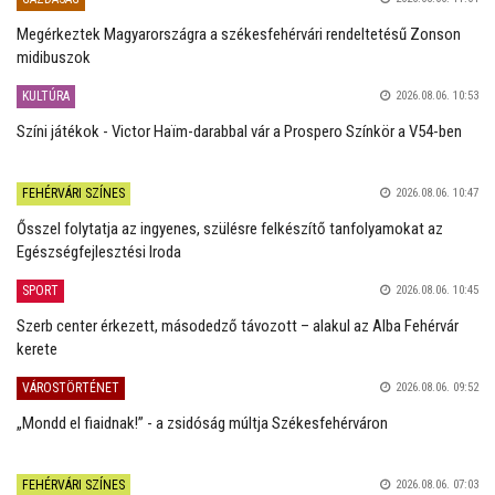
Megérkeztek Magyarországra a székesfehérvári rendeltetésű Zonson
midibuszok
KULTÚRA
2026.08.06. 10:53
Színi játékok - Victor Haïm-darabbal vár a Prospero Színkör a V54-ben
FEHÉRVÁRI SZÍNES
2026.08.06. 10:47
Ősszel folytatja az ingyenes, szülésre felkészítő tanfolyamokat az
Egészségfejlesztési Iroda
SPORT
2026.08.06. 10:45
Szerb center érkezett, másodedző távozott – alakul az Alba Fehérvár
kerete
VÁROSTÖRTÉNET
2026.08.06. 09:52
„Mondd el fiaidnak!” - a zsidóság múltja Székesfehérváron
FEHÉRVÁRI SZÍNES
2026.08.06. 07:03