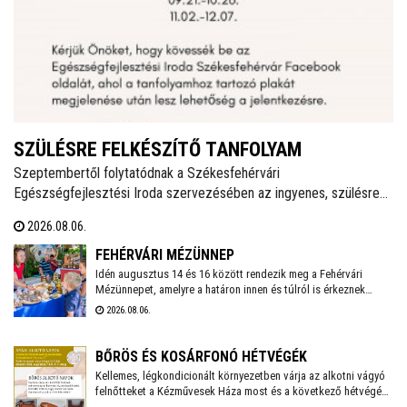
SZÜLÉSRE FELKÉSZÍTŐ TANFOLYAM
Szeptembertől folytatódnak a Székesfehérvári
Egészségfejlesztési Iroda szervezésében az ingyenes, szülésre
felkészítő tanfolyamok. Az idei évben még két turnusra lehet
2026.08.06.
jelentkezni és várják a 20. várandósági hetet betöltött leendő
anyukák jelentkezését.
FEHÉRVÁRI MÉZÜNNEP
Idén augusztus 14 és 16 között rendezik meg a Fehérvári
Mézünnepet, amelyre a határon innen és túlról is érkeznek
mézlovagrendek: a látványos felvonulás mellett a gyerekeket
2026.08.06.
"Zümmögő" játszóház is várja majd az Országzászló téren, de
természetesen lesz mézvásár, mézkóstolás is
különlegességekkel.
BŐRÖS ÉS KOSÁRFONÓ HÉTVÉGÉK
Kellemes, légkondicionált környezetben várja az alkotni vágyó
felnőtteket a Kézművesek Háza most és a következő hétvégén.
Augusztus 7-9-e között bőrös napokat, majd augusztus 15-17-