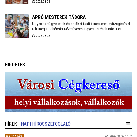
2026.08.06.
e között kosárfonó napokat szerveznek a Rác utca 27-ben –
mindkettőre lehet még jelentkezni.
APRÓ MESTEREK TÁBORA
Ügyes kezű gyerekek és az őket tanító mesterek nyüzsgésével
telt meg a Fehérvári Kézművesek Egyesületének Rác utcai
portája. Ezen a héten zajlik a Gyermekműhely alkotótábor
2026.08.05.
második turnusa, ahol mintegy tíz diák tölti a vakációt kreatív,
tartalmas elfoglaltságokkal. A tábor a tervek szerint jövőre is
folytatódik július és augusztus első hetében.
HIRDETÉS
HÍREK
- NAPI HÍRÖSSZEFOGLALÓ
GAZDASÁG
2026.08.06. 11:04