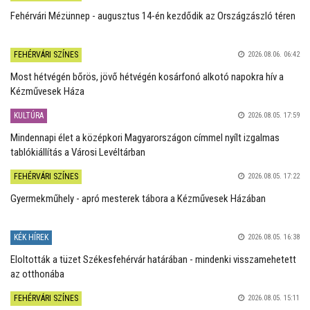
Fehérvári Mézünnep - augusztus 14-én kezdődik az Országzászló téren
FEHÉRVÁRI SZÍNES
2026.08.06. 06:42
Most hétvégén bőrös, jövő hétvégén kosárfonó alkotó napokra hív a
Kézművesek Háza
KULTÚRA
2026.08.05. 17:59
Mindennapi élet a középkori Magyarországon címmel nyílt izgalmas
tablókiállítás a Városi Levéltárban
FEHÉRVÁRI SZÍNES
2026.08.05. 17:22
Gyermekműhely - apró mesterek tábora a Kézművesek Házában
KÉK HÍREK
2026.08.05. 16:38
Eloltották a tüzet Székesfehérvár határában - mindenki visszamehetett
az otthonába
FEHÉRVÁRI SZÍNES
2026.08.05. 15:11