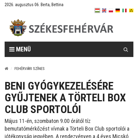
2026. augusztus 06. Berta, Bettina
Keresés
MENÜ
FEHÉRVÁRI SZÍNES
BENI GYÓGYKEZELÉSÉRE
GYŰJTENEK A TÖRTELI BOX
CLUB SPORTOLÓI
Május 11-én, szombaton 9.00 órától tíz
bemutatómérkőzést vívnak a Törteli Box Club sportolói a
jótékonyság jegyében. A rendezvényen a 4 éves Micskó