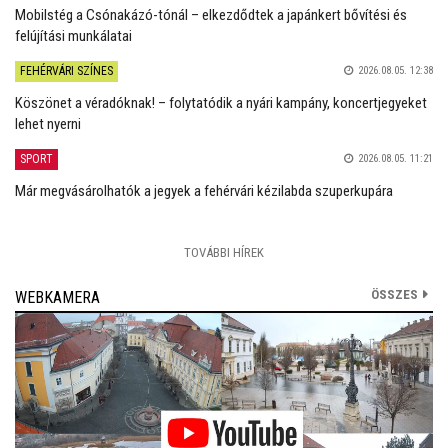
Mobilstég a Csónakázó-tónál – elkezdődtek a japánkert bővítési és
felújítási munkálatai
FEHÉRVÁRI SZÍNES
2026.08.05. 12:38
Köszönet a véradóknak! – folytatódik a nyári kampány, koncertjegyeket
lehet nyerni
SPORT
2026.08.05. 11:21
Már megvásárolhatók a jegyek a fehérvári kézilabda szuperkupára
TOVÁBBI HÍREK
ÖSSZES
WEBKAMERA