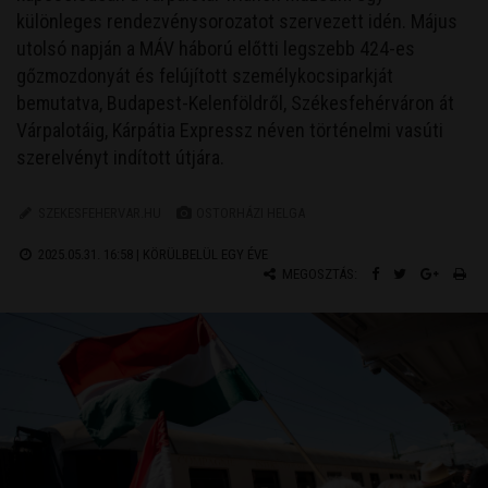
különleges rendezvénysorozatot szervezett idén. Május
utolsó napján a MÁV háború előtti legszebb 424-es
gőzmozdonyát és felújított személykocsiparkját
bemutatva, Budapest-Kelenföldről, Székesfehérváron át
Várpalotáig, Kárpátia Expressz néven történelmi vasúti
szerelvényt indított útjára.
SZEKESFEHERVAR.HU
OSTORHÁZI HELGA
2025.05.31. 16:58 |
KÖRÜLBELÜL EGY ÉVE
MEGOSZTÁS: