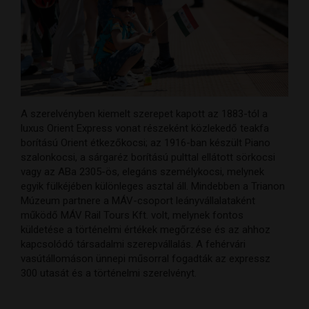
A szerelvényben kiemelt szerepet kapott az 1883-tól a
luxus Orient Express vonat részeként közlekedő teakfa
borítású Orient étkezőkocsi; az 1916-ban készült Piano
szalonkocsi, a sárgaréz borítású pulttal ellátott sörkocsi
vagy az ABa 2305-ös, elegáns személykocsi, melynek
egyik fülkéjében különleges asztal áll. Mindebben a Trianon
Múzeum partnere a MÁV-csoport leányvállalataként
működő MÁV Rail Tours Kft. volt, melynek fontos
küldetése a történelmi értékek megőrzése és az ahhoz
kapcsolódó társadalmi szerepvállalás. A fehérvári
vasútállomáson ünnepi műsorral fogadták az expressz
300 utasát és a történelmi szerelvényt.