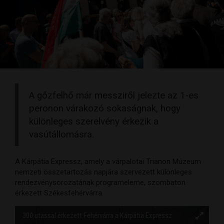
A gőzfelhő már messziről jelezte az 1-es
peronon várakozó sokaságnak, hogy
különleges szerelvény érkezik a
vasútállomásra.
A Kárpátia Expressz, amely a várpalotai Trianon Múzeum
nemzeti összetartozás napjára szervezett különleges
rendezvénysorozatának programeleme, szombaton
érkezett Székesfehérvárra.
300 utassal érkezett Fehérvárra a Kárpátia Expressz