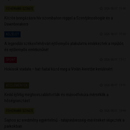
FEHÉRVÁRI SZÍNES
2026.08.07. 16:04
Közös bringázásra hív szombaton reggel a Szentjánosbogár és a
Dawnbreakers
KÖZÉLET
2026.08.07. 15:03
A legendás székesfehérvári ejtőernyős alakulatra emlékeztek a repülős
és ejtőernyős emlékműnél
SPORT
2026.08.07. 13:17
Hokisok viadala – hat fiatal küzd meg a Volán-keretbe kerülésért
KÖZLEMÉNYEK
2026.08.07. 13:11
Kedd éjfélig meghosszabbították és másodfokúra mérséklik a
hőségriasztást
FEHÉRVÁRI SZÍNES
2026.08.07. 10:48
Sajnos az eredmény egyértelmű - talajnedvesség-méréseket végeztek a
parkokban