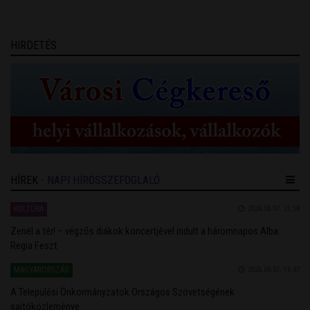
egyedülálló találkozási pontja a művésztanároknak, a fiatal
zenészeknek és a közönségnek.
HIRDETÉS
HÍREK
- NAPI HÍRÖSSZEFOGLALÓ
KULTÚRA
2026.08.07. 21:58
Zenél a tér! – végzős diákok koncertjével indult a háromnapos Alba
Regia Feszt
MAGYARORSZÁG
2026.08.07. 16:37
A Települési Önkormányzatok Országos Szövetségének
sajtóközleménye