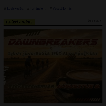
közlekedés
történelem
Vasútállomás
ÖSSZES
FEHÉRVÁRI SZÍNES