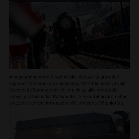
A hagyományteremtő szándékkal először útjára indult
Expressz főszereplője a legendás, 1924-ben épült „Bivaly”
becenevű gőzmozdony volt, amely az alkalomhoz illő
ünnepi díszben indult Budapestről Székesfehérváron át és
érkezett a történelmi utazás célállomására, Várpalotára.