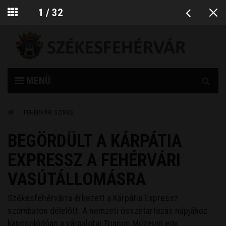
2026. augusztus 07. Ibolya
1
/
32
Keresés
MENÜ
FEHÉRVÁRI SZÍNES
BEGÖRDÜLT A KÁRPÁTIA
EXPRESSZ A FEHÉRVÁRI
VASÚTÁLLOMÁSRA
Székesfehérvárra érkezett a Kárpátia Expressz
szombaton délelőtt. A nemzeti összetartozás napjához
kapcsolódóan a várpalotai Trianon Múzeum egy