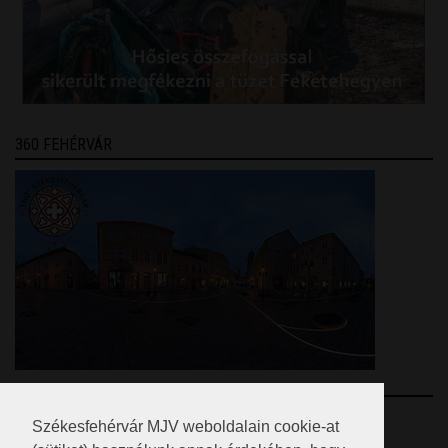
360 FEHÉRVÁR
RSS
Székesfehérvár MJV weboldalain cookie-at