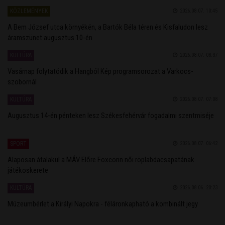
KÖZLEMÉNYEK
2026.08.07. 10:45
A Bem József utca környékén, a Bartók Béla téren és Kisfaludon lesz
áramszünet augusztus 10-én
KULTÚRA
2026.08.07. 08:37
Vasárnap folytatódik a Hangból Kép programsorozat a Varkocs-
szobornál
KULTÚRA
2026.08.07. 07:08
Augusztus 14-én pénteken lesz Székesfehérvár fogadalmi szentmiséje
SPORT
2026.08.07. 06:42
Alaposan átalakul a MÁV Előre Foxconn női röplabdacsapatának
játékoskerete
KULTÚRA
2026.08.06. 20:23
Múzeumbérlet a Királyi Napokra - féláronkapható a kombinált jegy