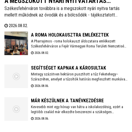
A MEGSZOKOTT NYÁRI NYITVATARTÁS
Székesfehérváron továbbra is a megszokott nyári nyitva tartás
MELLETT MŰKÖDNEK A FEHÉRVÁRI ÓVODÁK
mellett működnek az óvodák és a bölcsődék - tájékoztatott
ÉS BÖLCSŐDÉK
közösségi oldalán a város polgármestere. Hétfőtől is tehát a
2026.08.02.
megszokott nyári nyitva tartással fogadják a piciket a bölcsődék
és az óvodák!
A ROMA HOLOKAUSZTRA EMLÉKEZTEK
A Pharrajimos - roma holokauszt áldozataira emlékezett
Székesfehérváron a Fejér Vármegyei Roma Területi Nemzetiségi
Önkormányzat, ahova az egész vármegyéből érkeztek
2026.08.02.
megemlékezők. Az Öreghegyi Közösségi Házban tartott
megemlékezésen zenés, balladai történetfelolvasás idézte fel a
múlt fájdalmát a Romano Glaszo közreműködésével.
SEGÍTSÉGET KAPNAK A KÁROSULTAK
Mintegy százötven hektáron pusztított a tűz Feketehegy–
Szárazréten, amelyet a tűzoltók hatórás megfeszített munkával
fékeztek meg. Az önkormányzat megkezdte a károsultak
2026.08.06.
felkutatását. Arra kérik az érintetteket, hogy jelentkezzenek a
segítség megszervezése érdekében.
MÁR KÉSZÜLNEK A TANÉVKEZDÉSRE
Kevesebb mint egy hónap van hátra a iskolakezdésig, ezért a
legtöbb család már elkezdte beszerezni a szükséges
tanszereket. A fehérvári papír-írószer üzletek már július eleje
2026.08.06.
óta készülnek a rohamra.