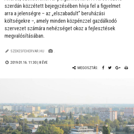
szerdán közzétett bejegyzésében hívja fel a figyelmet
arra a jelenségre – az „elszabadult” beruházási
költségekre –, amely minden közpénzzel gazdálkodó
szervezet számára nehézséget okoz a fejlesztések
megvalósításában.
SZEKESFEHERVAR.HU
.
2019.01.16. 11:30 |
8 ÉVE
MEGOSZTÁS: