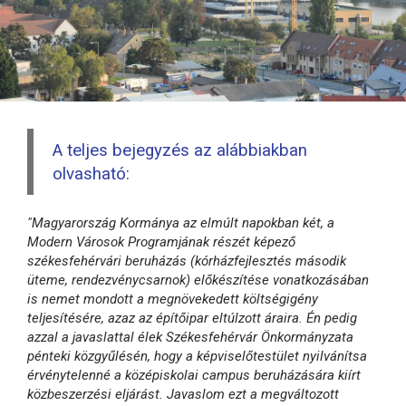
A teljes bejegyzés az alábbiakban
olvasható:
"Magyarország Kormánya az elmúlt napokban két, a
Modern Városok Programjának részét képező
székesfehérvári beruházás (kórházfejlesztés második
üteme, rendezvénycsarnok) előkészítése vonatkozásában
is nemet mondott a megnövekedett költségigény
teljesítésére, azaz az építőipar eltúlzott áraira. Én pedig
azzal a javaslattal élek Székesfehérvár Önkormányzata
pénteki közgyűlésén, hogy a képviselőtestület nyilvánítsa
érvénytelenné a középiskolai campus beruházására kiírt
közbeszerzési eljárást. Javaslom ezt a megváltozott