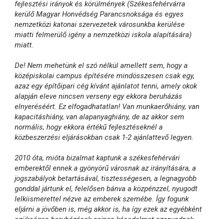
fejlesztési irányok és körülmények (Székesfehérvárra
kerülő Magyar Honvédség Parancsnoksága és egyes
nemzetközi katonai szervezetek városunkba kerülése
miatti felmerülő igény a nemzetközi iskola alapítására)
miatt.
De! Nem mehetünk el szó nélkül amellett sem, hogy a
középiskolai campus építésére mindösszesen csak egy,
azaz egy építőipari cég kívánt ajánlatot tenni, amely okok
alapján eleve nincsen verseny egy ekkora beruházás
elnyeréséért. Ez elfogadhatatlan! Van munkaerőhiány, van
kapacitáshiány, van alapanyaghiány, de az akkor sem
normális, hogy ekkora értékű fejlesztéseknél a
közbeszerzési eljárásokban csak 1-2 ajánlattevő legyen.
2010 óta, mióta bizalmat kaptunk a székesfehérvári
emberektől ennek a gyönyörű városnak az irányítására, a
jogszabályok betartásával, tisztességesen, a legnagyobb
gonddal jártunk el, felelősen bánva a közpénzzel, nyugodt
lelkiismerettel nézve az emberek szemébe. Így fogunk
eljárni a jövőben is, még akkor is, ha így ezek az egyébként