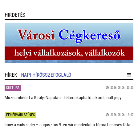
HIRDETÉS
HÍREK
- NAPI HÍRÖSSZEFOGLALÓ
KULTÚRA
2026.08.06. 20:23
Múzeumbérlet a Királyi Napokra - féláronkapható a kombinált jegy
FEHÉRVÁRI SZÍNES
2026.08.06. 19:07
Irány a vadszeder – augusztus 9-én vár mindenkit a túrára Lencsés Rita