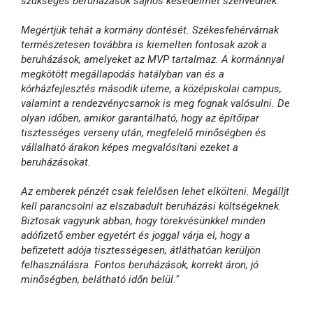
szükséges beruházások sajnos késedelmet szenvednek.
Megértjük tehát a kormány döntését. Székesfehérvárnak
természetesen továbbra is kiemelten fontosak azok a
beruházások, amelyeket az MVP tartalmaz. A kormánnyal
megkötött megállapodás hatályban van és a
kórházfejlesztés második üteme, a középiskolai campus,
valamint a rendezvénycsarnok is meg fognak valósulni. De
olyan időben, amikor garantálható, hogy az építőipar
tisztességes verseny után, megfelelő minőségben és
vállalható árakon képes megvalósítani ezeket a
beruházásokat.
Az emberek pénzét csak felelősen lehet elkölteni. Megálljt
kell parancsolni az elszabadult beruházási költségeknek.
Biztosak vagyunk abban, hogy törekvésünkkel minden
adófizető ember egyetért és joggal várja el, hogy a
befizetett adója tisztességesen, átláthatóan kerüljön
felhasználásra. Fontos beruházások, korrekt áron, jó
minőségben, belátható időn belül."