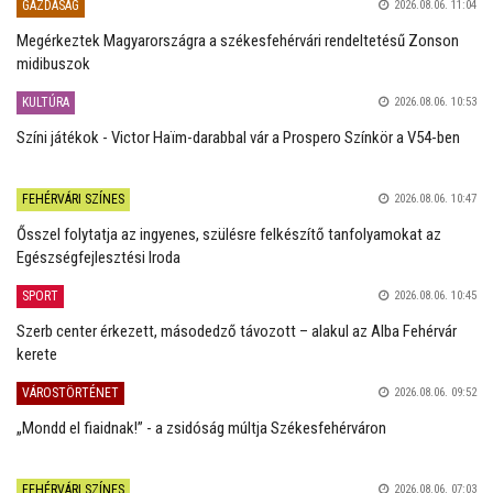
GAZDASÁG
2026.08.06. 11:04
Megérkeztek Magyarországra a székesfehérvári rendeltetésű Zonson
midibuszok
KULTÚRA
2026.08.06. 10:53
Színi játékok - Victor Haïm-darabbal vár a Prospero Színkör a V54-ben
FEHÉRVÁRI SZÍNES
2026.08.06. 10:47
Ősszel folytatja az ingyenes, szülésre felkészítő tanfolyamokat az
Egészségfejlesztési Iroda
SPORT
2026.08.06. 10:45
Szerb center érkezett, másodedző távozott – alakul az Alba Fehérvár
kerete
VÁROSTÖRTÉNET
2026.08.06. 09:52
„Mondd el fiaidnak!” - a zsidóság múltja Székesfehérváron
FEHÉRVÁRI SZÍNES
2026.08.06. 07:03