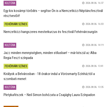
KULTÚRA
2026.08.06. 16:37
Egy kis kosárnyi törődés – segítse Ön is a Nemzetközi Néptáncfesztivál
résztvevőit!
FEHÉRVÁRI SZÍNES
2026.08.06. 16:03
Nemzetközi hangszeres mesterkurzus és fesztivál Fehérvárcsurgón
KULTÚRA
2026.08.06. 14:19
Jazz minden mennyiségben, minden stílusban! – már készül az Alba
Regia Feszt színpada
FEHÉRVÁRI SZÍNES
2026.08.06. 13:41
Királyok a Belvárosban - 18 órakor indul a Vörösmarty Színháztól a
szombati menet
KULTÚRA
2026.08.06. 13:35
Pletykafészek – Neil Simon bohózata a Csajághy Laura Színpadon