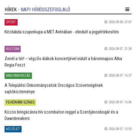
HÍREK
- NAPI HÍRÖSSZEFOGLALÓ
SPORT
2026.08.08. 07:07
Kézilabda szuperkupa a MET Arénában - elindult a jegyértékesítés
KULTÚRA
2026.08.07. 21:58
Zenél a tér! – végzős diákok koncertjével indult a háromnapos Alba
Regia Feszt
MAGYARORSZÁG
2026.08.07. 16:37
A Települési Önkormányzatok Országos Szövetségének
sajtóközleménye
FEHÉRVÁRI SZÍNES
2026.08.07. 16:04
Közös bringázásra hív szombaton reggel a Szentjánosbogár és a
Dawnbreakers
KÖZÉLET
2026.08.07. 15:03