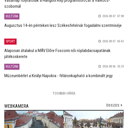
Vasárnap folytatódik a Hangból Kép programsorozat a Varkocs-
szobornál
KULTÚRA
2026.08.07. 07:08
Augusztus 14-én pénteken lesz Székesfehérvár fogadalmi szentmiséje
SPORT
2026.08.07. 06:42
Alaposan átalakul a MÁV Előre Foxconn női röplabdacsapatának
játékoskerete
KULTÚRA
2026.08.06. 20:23
Múzeumbérlet a Királyi Napokra - féláronkapható a kombinált jegy
TOVÁBBI HÍREK
ÖSSZES
WEBKAMERA