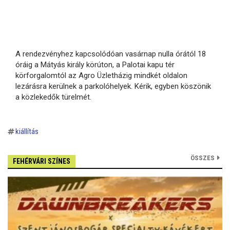
A rendezvényhez kapcsolódóan vasárnap nulla órától 18
óráig a Mátyás király körúton, a Palotai kapu tér
körforgalomtól az Agro Üzletházig mindkét oldalon
lezárásra kerülnek a parkolóhelyek. Kérik, egyben köszönik
a közlekedők türelmét.
kiállítás
ÖSSZES
FEHÉRVÁRI SZÍNES