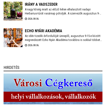
jelenlegi helyzetről.
IRÁNY A VADSZEDER
A nagy hőség miatt az előző héten elhalasztott nadapi
Herbarius-túrát vasárnap pótolják. A szervezők augusztus 9-én
várnak mindenkit, aki szívesen csatlakozna a programhoz, hogy
2026.08.06.
a vitaminokban és ásványi anyagokban gazdag vadszederből
gyűjtsön Lencsés Rita gyógynövényszakértő vezetésével. A túra
Nadapról indul, a részvételhez ezúttal is előzetes
ECHO NYÁRI AKADÉMIA
bejelentkezést kérnek a szokásos elérhetőségeken.
Az idén tizedik évfordulóját ünneplő, augusztus 9-15-e között
megrendezett Echo Nyári Akadémia továbbra is sokkal többet
kínál, mint egy hagyományos zenei mesterkurzus. A családias
2026.08.06.
légkörnek, az intenzív művészi programnak és a különleges
környezetben történő elvonulásnak köszönhetően az Akadémia
egyedülálló találkozási pontja a művésztanároknak, a fiatal
zenészeknek és a közönségnek.
HIRDETÉS