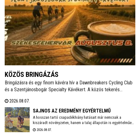
KÖZÖS BRINGÁZÁS
Bringázásra és egy finom kávéra hív a Dawnbreakers Cycling Club
és a Szentjánosbogár Specialty Kávékert. A közös tekerés
augusztus 8-án, szombaton reggel 8.00 órakor indul a Liszt Ferenc
2026.08.07.
utcai vendéglátóhelytől, az ingyenes programhoz bármilyen
kerékpárral lehet csatlakozni.
SAJNOS AZ EREDMÉNY EGYÉRTELMŰ
A hosszan tartó csapadékhiány hatásait már nemcsak a
kiszáradt növényzeten, hanem a talaj állapotán is egyértelműen
mérni lehet. A Városgondnokság szakemberei talajnedvesség-
2026.08.07.
mérő műszerrel vizsgálták meg Székesfehérvár több parkjának
és zöldterületének talaját, hogy pontos képet kapjanak a