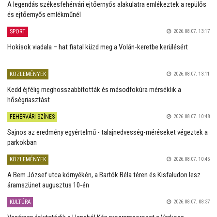
A legendás székesfehérvári ejtőernyős alakulatra emlékeztek a repülős
és ejtőernyős emlékműnél
SPORT
2026.08.07. 13:17
Hokisok viadala – hat fiatal küzd meg a Volán-keretbe kerülésért
KÖZLEMÉNYEK
2026.08.07. 13:11
Kedd éjfélig meghosszabbították és másodfokúra mérséklik a
hőségriasztást
FEHÉRVÁRI SZÍNES
2026.08.07. 10:48
Sajnos az eredmény egyértelmű - talajnedvesség-méréseket végeztek a
parkokban
KÖZLEMÉNYEK
2026.08.07. 10:45
A Bem József utca környékén, a Bartók Béla téren és Kisfaludon lesz
áramszünet augusztus 10-én
KULTÚRA
2026.08.07. 08:37