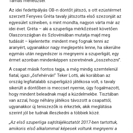
Tamás menedzser.
Az idei fedettpályás OB-n döntőt játszó, s ott ezüstérmet
szerzett Fenyves Gréta tavaly játszotta első szezonját az
egyesület színeiben, s mint mondta, nagyon várta már az
idei évet. Gréta – aki a szuperliga mérkőzéseit követően
Olaszországban és Szlovéniában mutatja majd meg
tudását – kijelentette: mindent meg fognak tenni az
aranyért, ugyanakkor nagy meglepetés lenne, ha sikerülne
egymás után negyedszer is megnyerni a szuperligát, egy
érmet azonban mindenképpen szeretnének „összehozni”.
A csapat másik fontos tagja, a még mindig szemtelenül
fiatal, igazi „ősfehérvári” Teker Lotti, aki korábban az
ország legfiatalabb szuperligázó játékosa volt, s tavaly
sikerült a döntőben is meccset nyernie, úgy fogalmazott,
hogy mindent beleadnak majd a küzdelmekbe. Tisztában
van azzal, hogy néhány játékos távozott a csapattól,
ugyanakkor új teniszezők is érkeztek, akik meglátása
szerint jól be tudnak illeszkedni a többiek közé.
„Az első szuperliga sajtótájékoztatót 2017-ben tartottuk,
amikoris első alkalommal képesek voltunk megnyerni a