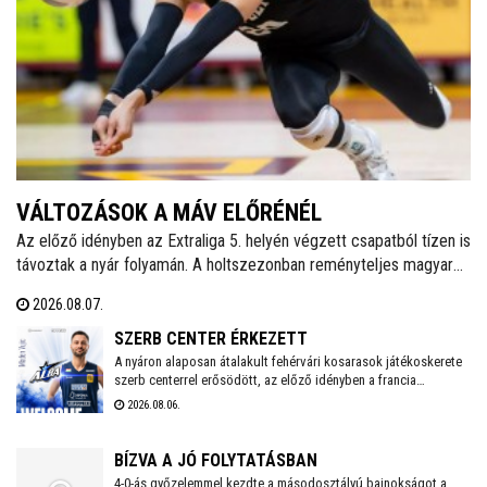
VÁLTOZÁSOK A MÁV ELŐRÉNÉL
Az előző idényben az Extraliga 5. helyén végzett csapatból tízen is
távoztak a nyár folyamán. A holtszezonban reményteljes magyar
és külföldi fiatalokkal, valamint bolgár válogatott tehetséggel is
2026.08.07.
erősödött az együttes, melynek szakmai munkájáért a 2026/2027-
es évadban is Kaszap Tamás felel.
SZERB CENTER ÉRKEZETT
A nyáron alaposan átalakult fehérvári kosarasok játékoskerete
szerb centerrel erősödött, az előző idényben a francia
másodosztályban kosárlabdázó Mladen Vujics érkezik a
2026.08.06.
királyok városába. A klub egy év után elköszönt Carlos
Vallejótól, aki a tavalyi idényben másodedzőként segítette a
csapat munkáját.
BÍZVA A JÓ FOLYTATÁSBAN
4-0-ás győzelemmel kezdte a másodosztályú bajnokságot a