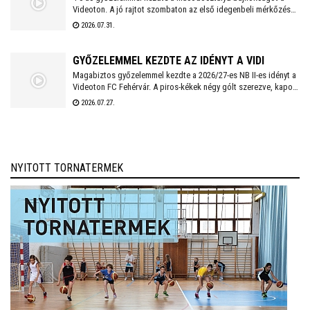
Videoton. A jó rajtot szombaton az első idegenbeli mérkőzés
követi, a tavaly még NB I-es Kazincbarcika otthonában.
2026.07.31.
GYŐZELEMMEL KEZDTE AZ IDÉNYT A VIDI
Magabiztos győzelemmel kezdte a 2026/27-es NB II-es idényt a
Videoton FC Fehérvár. A piros-kékek négy gólt szerezve, kapott
találat nélkül múlták felül a tavalyi szezon negyedik
2026.07.27.
helyezettjét.
NYITOTT TORNATERMEK