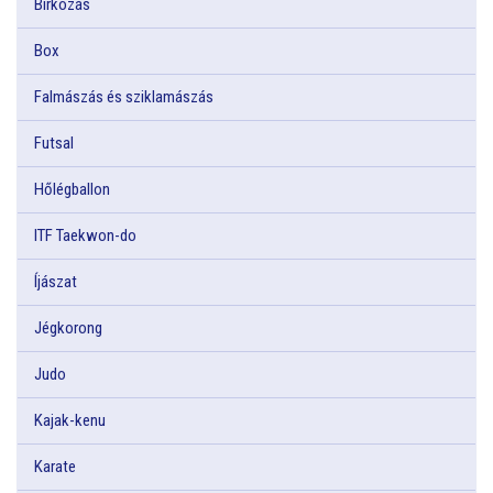
Birkózás
Box
Falmászás és sziklamászás
Futsal
Hőlégballon
ITF Taekwon-do
Íjászat
Jégkorong
Judo
Kajak-kenu
Karate