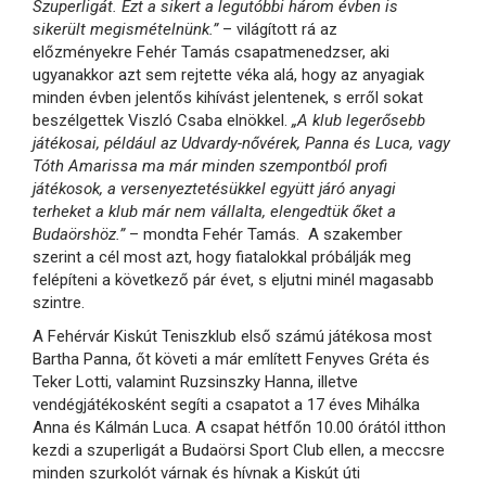
Szuperligát. Ezt a sikert a legutóbbi három évben is
sikerült megismételnünk.”
– világított rá az
előzményekre Fehér Tamás csapatmenedzser, aki
ugyanakkor azt sem rejtette véka alá, hogy az anyagiak
minden évben jelentős kihívást jelentenek, s erről sokat
beszélgettek Viszló Csaba elnökkel.
„A klub legerősebb
játékosai, például az Udvardy-nővérek, Panna és Luca, vagy
Tóth Amarissa ma már minden szempontból profi
játékosok, a versenyeztetésükkel együtt járó anyagi
terheket a klub már nem vállalta, elengedtük őket a
Budaörshöz.”
– mondta Fehér Tamás. A szakember
szerint a cél most azt, hogy fiatalokkal próbálják meg
felépíteni a következő pár évet, s eljutni minél magasabb
szintre.
A Fehérvár Kiskút Teniszklub első számú játékosa most
Bartha Panna, őt követi a már említett Fenyves Gréta és
Teker Lotti, valamint Ruzsinszky Hanna, illetve
vendégjátékosként segíti a csapatot a 17 éves Mihálka
Anna és Kálmán Luca. A csapat hétfőn 10.00 órától itthon
kezdi a szuperligát a Budaörsi Sport Club ellen, a meccsre
minden szurkolót várnak és hívnak a Kiskút úti