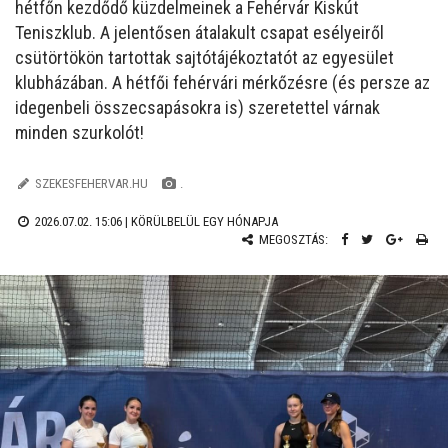
hétfőn kezdődő küzdelmeinek a Fehérvár Kiskút
Teniszklub. A jelentősen átalakult csapat esélyeiről
csütörtökön tartottak sajtótájékoztatót az egyesület
klubházában. A hétfői fehérvári mérkőzésre (és persze az
idegenbeli összecsapásokra is) szeretettel várnak
minden szurkolót!
SZEKESFEHERVAR.HU
.
2026.07.02. 15:06 |
KÖRÜLBELÜL EGY HÓNAPJA
MEGOSZTÁS: