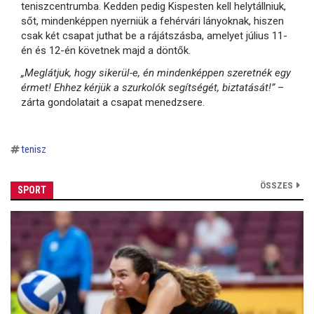
teniszcentrumba. Kedden pedig Kispesten kell helytállniuk,
sőt, mindenképpen nyerniük a fehérvári lányoknak, hiszen
csak két csapat juthat be a rájátszásba, amelyet július 11-
én és 12-én követnek majd a döntők.
„Meglátjuk, hogy sikerül-e, én mindenképpen szeretnék egy
érmet! Ehhez kérjük a szurkolók segítségét, biztatását!”
–
zárta gondolatait a csapat menedzsere.
tenisz
ÖSSZES
SPORT