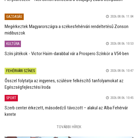
GAZDASÁG
2026.08.06. 11:04
Megérkeztek Magyarországra a székesfehérvári rendeltetésű Zonson
midibuszok
KULTÚRA
2026.08.06. 10:53
Színi játékok - Victor Haïm-darabbal vár a Prospero Színkör a V54-ben
FEHÉRVÁRI SZÍNES
2026.08.06. 10:47
Ősszel folytatja az ingyenes, szülésre felkészítő tanfolyamokat az
Egészségfejlesztési Iroda
SPORT
2026.08.06. 10:45
Szerb center érkezett, másodedző távozott – alakul az Alba Fehérvár
kerete
TOVÁBBI HÍREK