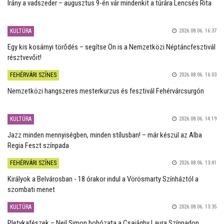
Irány a vadszeder – augusztus 9-én vár mindenkit a túrára Lencsés Rita
KULTÚRA
2026.08.06. 16:37
Egy kis kosárnyi törődés – segítse Ön is a Nemzetközi Néptáncfesztivál
résztvevőit!
FEHÉRVÁRI SZÍNES
2026.08.06. 16:03
Nemzetközi hangszeres mesterkurzus és fesztivál Fehérvárcsurgón
KULTÚRA
2026.08.06. 14:19
Jazz minden mennyiségben, minden stílusban! – már készül az Alba
Regia Feszt színpada
FEHÉRVÁRI SZÍNES
2026.08.06. 13:41
Királyok a Belvárosban - 18 órakor indul a Vörösmarty Színháztól a
szombati menet
KULTÚRA
2026.08.06. 13:35
Pletykafészek – Neil Simon bohózata a Csajághy Laura Színpadon