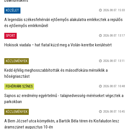
Dawnbreakers
KÖZÉLET
2026.08.07. 15:03
A legendás székesfehérvári ejtőernyős alakulatra emlékeztek a repülős
és ejtőernyős emlékműnél
SPORT
2026.08.07. 13:17
Hokisok viadala – hat fiatal küzd meg a Volán-keretbe kerülésért
KÖZLEMÉNYEK
2026.08.07. 13:11
Kedd éjfélig meghosszabbították és másodfokúra mérséklik a
hőségriasztást
FEHÉRVÁRI SZÍNES
2026.08.07. 10:48
Sajnos az eredmény egyértelmű - talajnedvesség-méréseket végeztek a
parkokban
KÖZLEMÉNYEK
2026.08.07. 10:45
A Bem József utca környékén, a Bartók Béla téren és Kisfaludon lesz
áramszünet augusztus 10-én