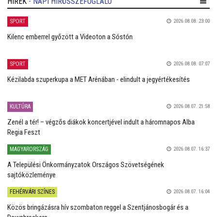
HÍREK
- NAPI HÍRÖSSZEFOGLALÓ
SPORT
2026.08.08. 23:00
Kilenc emberrel győzött a Videoton a Sóstón
SPORT
2026.08.08. 07:07
Kézilabda szuperkupa a MET Arénában - elindult a jegyértékesítés
KULTÚRA
2026.08.07. 21:58
Zenél a tér! – végzős diákok koncertjével indult a háromnapos Alba
Regia Feszt
MAGYARORSZÁG
2026.08.07. 16:37
A Települési Önkormányzatok Országos Szövetségének
sajtóközleménye
FEHÉRVÁRI SZÍNES
2026.08.07. 16:04
Közös bringázásra hív szombaton reggel a Szentjánosbogár és a