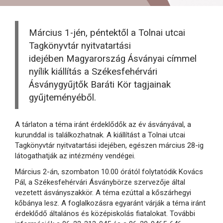
Március 1-jén, péntektől a Tolnai utcai
Tagkönyvtár nyitvatartási
idejében Magyarország Ásványai címmel
nyílik kiállítás a Székesfehérvári
Ásványgyűjtők Baráti Kör tagjainak
gyűjteményéből.
A tárlaton a téma iránt érdeklődők az év ásványával, a
kurunddal is találkozhatnak. A kiállítást a Tolnai utcai
Tagkönyvtár nyitvatartási idejében, egészen március 28-ig
látogathatják az intézmény vendégei.
Március 2-án, szombaton 10.00 órától folytatódik Kovács
Pál, a Székesfehérvári Ásványbörze szervezője által
vezetett ásványszakkör. A téma ezúttal a kőszárhegyi
kőbánya lesz. A foglalkozásra egyaránt várják a téma iránt
érdeklődő általános és középiskolás fiatalokat. További