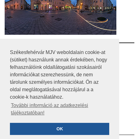
RSS
Székesfehérvár MJV weboldalain cookie-at
(sütiket) használunk annak érdekében, hogy
A HONLAP 2017.03.31-I ÁLLAPOTA
felhasználóink oldallátogatási szokásairól
információkat szerezhessünk, de nem
JOGI NYILATKOZAT
tárolunk személyes információkat. Ön az
IMPRESSZUM
oldal meglátogatásával hozzájárul a a
cookie-k használatához.
MÉDIAAJÁNLAT
További információ az adatkezelési
tájékoztatóban!
KÖZÉRDEKŰ ADATOK
ADATVÉDELEM
OK