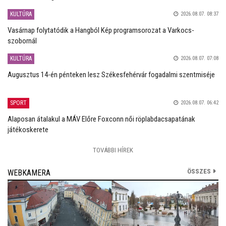
KULTÚRA
2026.08.07. 08:37
Vasárnap folytatódik a Hangból Kép programsorozat a Varkocs-
szobornál
KULTÚRA
2026.08.07. 07:08
Augusztus 14-én pénteken lesz Székesfehérvár fogadalmi szentmiséje
SPORT
2026.08.07. 06:42
Alaposan átalakul a MÁV Előre Foxconn női röplabdacsapatának
játékoskerete
TOVÁBBI HÍREK
ÖSSZES
WEBKAMERA