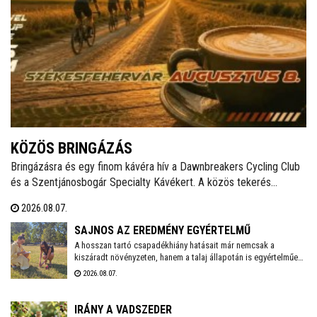
KÖZÖS BRINGÁZÁS
Bringázásra és egy finom kávéra hív a Dawnbreakers Cycling Club
és a Szentjánosbogár Specialty Kávékert. A közös tekerés
augusztus 8-án, szombaton reggel 8.00 órakor indul a Liszt Ferenc
2026.08.07.
utcai vendéglátóhelytől, az ingyenes programhoz bármilyen
kerékpárral lehet csatlakozni.
SAJNOS AZ EREDMÉNY EGYÉRTELMŰ
A hosszan tartó csapadékhiány hatásait már nemcsak a
kiszáradt növényzeten, hanem a talaj állapotán is egyértelműen
mérni lehet. A Városgondnokság szakemberei talajnedvesség-
2026.08.07.
mérő műszerrel vizsgálták meg Székesfehérvár több parkjának
és zöldterületének talaját, hogy pontos képet kapjanak a
jelenlegi helyzetről.
IRÁNY A VADSZEDER