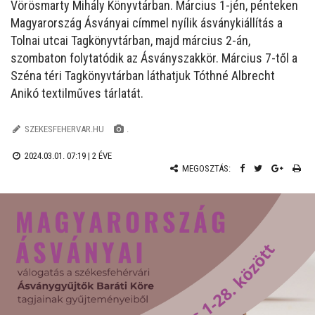
Vörösmarty Mihály Könyvtárban. Március 1-jén, pénteken
Magyarország Ásványai címmel nyílik ásványkiállítás a
Tolnai utcai Tagkönyvtárban, majd március 2-án,
szombaton folytatódik az Ásványszakkör. Március 7-től a
Széna téri Tagkönyvtárban láthatjuk Tóthné Albrecht
Anikó textilműves tárlatát.
SZEKESFEHERVAR.HU
.
2024.03.01. 07:19 |
2 ÉVE
MEGOSZTÁS: