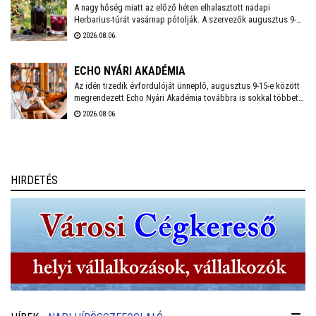
A nagy hőség miatt az előző héten elhalasztott nadapi
Herbarius-túrát vasárnap pótolják. A szervezők augusztus 9-én
várnak mindenkit, aki szívesen csatlakozna a programhoz, hogy
2026.08.06.
a vitaminokban és ásványi anyagokban gazdag vadszederből
gyűjtsön Lencsés Rita gyógynövényszakértő vezetésével. A túra
Nadapról indul, a részvételhez ezúttal is előzetes
ECHO NYÁRI AKADÉMIA
bejelentkezést kérnek a szokásos elérhetőségeken.
Az idén tizedik évfordulóját ünneplő, augusztus 9-15-e között
megrendezett Echo Nyári Akadémia továbbra is sokkal többet
kínál, mint egy hagyományos zenei mesterkurzus. A családias
2026.08.06.
légkörnek, az intenzív művészi programnak és a különleges
környezetben történő elvonulásnak köszönhetően az Akadémia
egyedülálló találkozási pontja a művésztanároknak, a fiatal
zenészeknek és a közönségnek.
HIRDETÉS