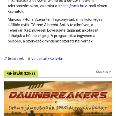
információk a 06-22-313-045 és a 06-20-9465-646
telefonszámokon, valamint a
szena@vmk.hu
e-mail címen
kaphatók.
Március 7-től a Széna téri Tagkönyvtárban is különleges
kiállítás nyílik. Tóthné Albrecht Anikó textilműves, a
Fehérvári Kézművesek Egyesülete tagjának alkotásait
láthatjuk a hónap végéig. A programokra ingyenes a
belépés, a szervezők mindenkit szeretettel várnak!
természet
Vörösmarty Könyvtár
ÖSSZES
FEHÉRVÁRI SZÍNES