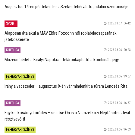
Augusztus 14-én pénteken lesz Székesfehérvár fogadalmi szentmiséje
SPORT
2026.08.07. 06:42
Alaposan átalakul a MÁV Előre Foxconn női röplabdacsapatának
játékoskerete
KULTÚRA
2026.08.06. 20:23
Múzeumbérlet a Királyi Napokra - féláronkapható a kombinált jegy
FEHÉRVÁRI SZÍNES
2026.08.06. 19:07
Irány a vadszeder – augusztus 9-én vár mindenkit a túrára Lencsés Rita
KULTÚRA
2026.08.06. 16:37
Egy kis kosárnyi törődés – segítse Ön is a Nemzetközi Néptáncfesztivál
résztvevőit!
FEHÉRVÁRI SZÍNES
2026.08.06. 16:03