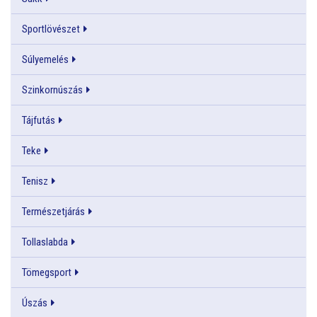
Sportlövészet
Súlyemelés
Szinkornúszás
Tájfutás
Teke
Tenisz
Természetjárás
Tollaslabda
Tömegsport
Úszás