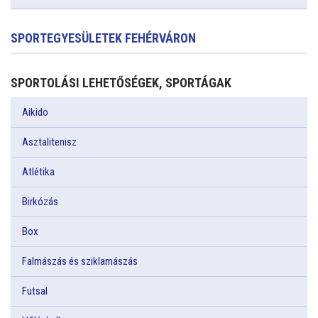
SPORTEGYESÜLETEK FEHÉRVÁRON
SPORTOLÁSI LEHETŐSÉGEK, SPORTÁGAK
Aikido
Asztalitenisz
Atlétika
Birkózás
Box
Falmászás és sziklamászás
Futsal