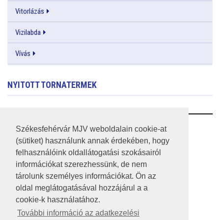
Vitorlázás
Vizilabda
Vívás
NYITOTT TORNATERMEK
RSS
Székesfehérvár MJV weboldalain cookie-at
(sütiket) használunk annak érdekében, hogy
A HONLAP 2017.03.31-I ÁLLAPOTA
felhasználóink oldallátogatási szokásairól
információkat szerezhessünk, de nem
JOGI NYILATKOZAT
tárolunk személyes információkat. Ön az
IMPRESSZUM
oldal meglátogatásával hozzájárul a a
cookie-k használatához.
MÉDIAAJÁNLAT
További információ az adatkezelési