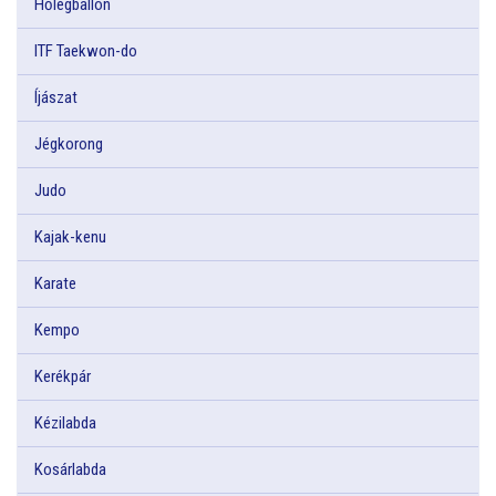
Hőlégballon
ITF Taekwon-do
Íjászat
Jégkorong
Judo
Kajak-kenu
Karate
Kempo
Kerékpár
Kézilabda
Kosárlabda