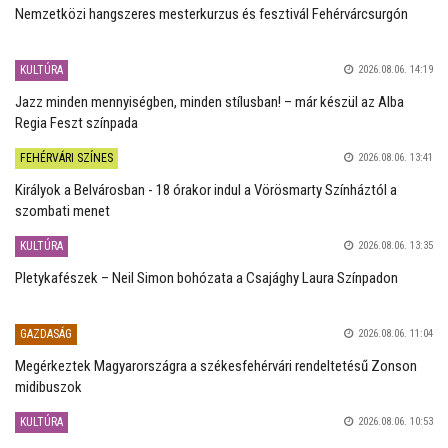
Nemzetközi hangszeres mesterkurzus és fesztivál Fehérvárcsurgón
KULTÚRA
2026.08.06. 14:19
Jazz minden mennyiségben, minden stílusban! – már készül az Alba
Regia Feszt színpada
FEHÉRVÁRI SZÍNES
2026.08.06. 13:41
Királyok a Belvárosban - 18 órakor indul a Vörösmarty Színháztól a
szombati menet
KULTÚRA
2026.08.06. 13:35
Pletykafészek – Neil Simon bohózata a Csajághy Laura Színpadon
GAZDASÁG
2026.08.06. 11:04
Megérkeztek Magyarországra a székesfehérvári rendeltetésű Zonson
midibuszok
KULTÚRA
2026.08.06. 10:53