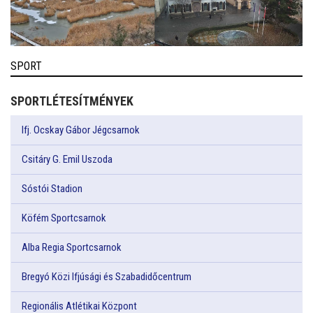
SPORT
SPORTLÉTESÍTMÉNYEK
Ifj. Ocskay Gábor Jégcsarnok
Csitáry G. Emil Uszoda
Sóstói Stadion
Köfém Sportcsarnok
Alba Regia Sportcsarnok
Bregyó Közi Ifjúsági és Szabadidőcentrum
Regionális Atlétikai Központ