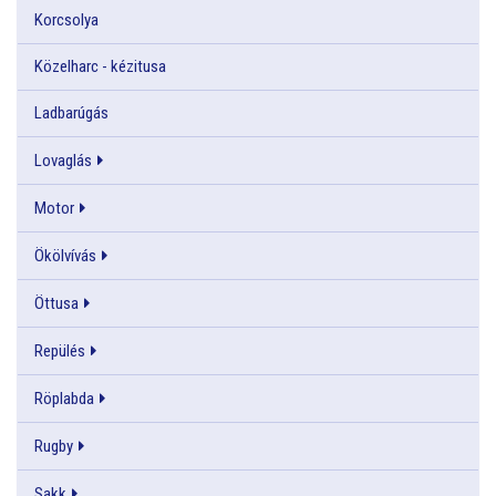
Korcsolya
Közelharc - kézitusa
Ladbarúgás
Lovaglás
Motor
Ökölvívás
Öttusa
Repülés
Röplabda
Rugby
Sakk