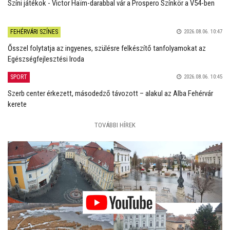
Színi játékok - Victor Haïm-darabbal vár a Prospero Színkör a V54-ben
FEHÉRVÁRI SZÍNES
2026.08.06. 10:47
Ősszel folytatja az ingyenes, szülésre felkészítő tanfolyamokat az
Egészségfejlesztési Iroda
SPORT
2026.08.06. 10:45
Szerb center érkezett, másodedző távozott – alakul az Alba Fehérvár
kerete
TOVÁBBI HÍREK