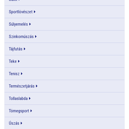
Sportlövészet
Súlyemelés
Szinkornúszás
Tájfutás
Teke
Tenisz
Természetjárás
Tollaslabda
Tömegsport
Úszás