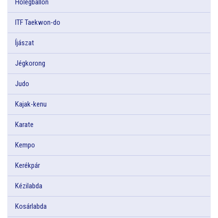
Hőlégballon
ITF Taekwon-do
Íjászat
Jégkorong
Judo
Kajak-kenu
Karate
Kempo
Kerékpár
Kézilabda
Kosárlabda