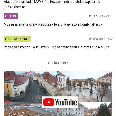
Alaposan átalakul a MÁV Előre Foxconn női röplabdacsapatának
játékoskerete
KULTÚRA
2026.08.06. 20:23
Múzeumbérlet a Királyi Napokra - féláronkapható a kombinált jegy
FEHÉRVÁRI SZÍNES
2026.08.06. 19:07
Irány a vadszeder – augusztus 9-én vár mindenkit a túrára Lencsés Rita
TOVÁBBI HÍREK