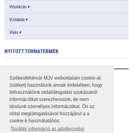
Vitorlázás
Vizilabda
Vívás
NYITOTT TORNATERMEK
RSS
Székesfehérvár MJV weboldalain cookie-at
(sütiket) használunk annak érdekében, hogy
A HONLAP 2017.03.31-I ÁLLAPOTA
felhasználóink oldallátogatási szokásairól
információkat szerezhessünk, de nem
JOGI NYILATKOZAT
tárolunk személyes információkat. Ön az
IMPRESSZUM
oldal meglátogatásával hozzájárul a a
cookie-k használatához.
MÉDIAAJÁNLAT
További információ az adatkezelési