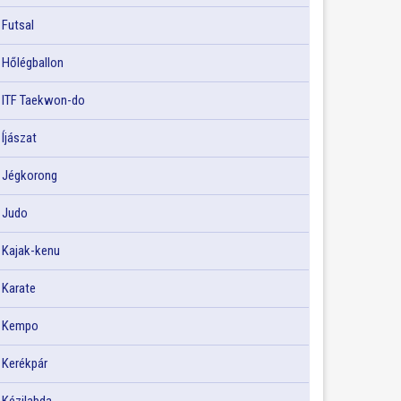
Futsal
Hőlégballon
ITF Taekwon-do
Íjászat
Jégkorong
Judo
Kajak-kenu
Karate
Kempo
Kerékpár