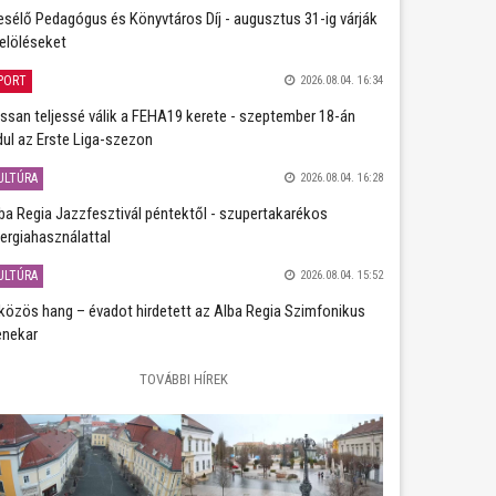
sélő Pedagógus és Könyvtáros Díj - augusztus 31-ig várják
jelöléseket
PORT
2026.08.04. 16:34
ssan teljessé válik a FEHA19 kerete - szeptember 18-án
dul az Erste Liga-szezon
ULTÚRA
2026.08.04. 16:28
ba Regia Jazzfesztivál péntektől - szupertakarékos
ergiahasználattal
ULTÚRA
2026.08.04. 15:52
közös hang – évadot hirdetett az Alba Regia Szimfonikus
nekar
TOVÁBBI HÍREK