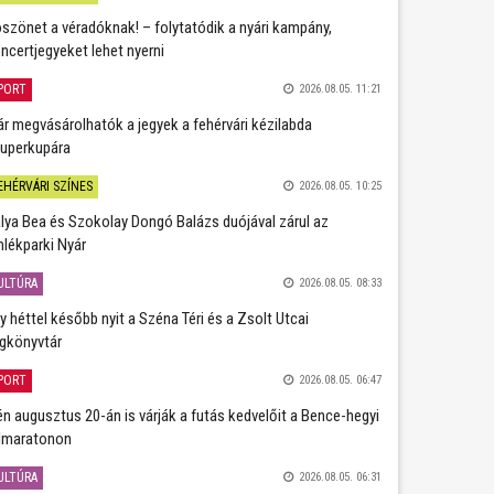
szönet a véradóknak! – folytatódik a nyári kampány,
ncertjegyeket lehet nyerni
PORT
2026.08.05. 11:21
r megvásárolhatók a jegyek a fehérvári kézilabda
uperkupára
EHÉRVÁRI SZÍNES
2026.08.05. 10:25
lya Bea és Szokolay Dongó Balázs duójával zárul az
lékparki Nyár
ULTÚRA
2026.08.05. 08:33
y héttel később nyit a Széna Téri és a Zsolt Utcai
gkönyvtár
PORT
2026.08.05. 06:47
én augusztus 20-án is várják a futás kedvelőit a Bence-hegyi
lmaratonon
ULTÚRA
2026.08.05. 06:31