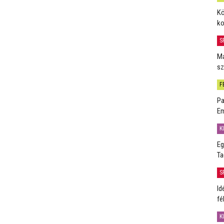
Kö
ko
S
Má
sz
F
Pa
Em
K
Eg
Ta
S
Id
fé
K