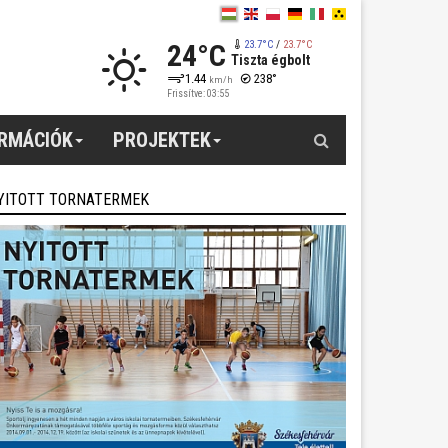
24°C
23.7°C
/
23.7°C
Tiszta égbolt
1.44
238°
km/h
Frissítve: 03:55
Keresés
ORMÁCIÓK
PROJEKTEK
YITOTT TORNATERMEK