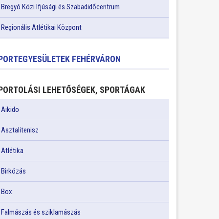
Bregyó Közi Ifjúsági és Szabadidőcentrum
Regionális Atlétikai Központ
PORTEGYESÜLETEK FEHÉRVÁRON
PORTOLÁSI LEHETŐSÉGEK, SPORTÁGAK
Aikido
Asztalitenisz
Atlétika
Birkózás
Box
Falmászás és sziklamászás