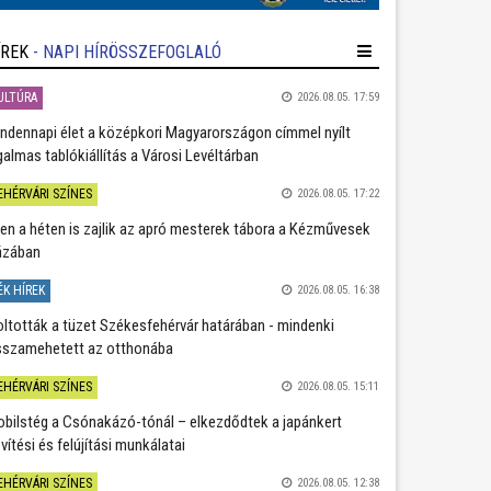
ÍREK
- NAPI HÍRÖSSZEFOGLALÓ
ULTÚRA
2026.08.05. 17:59
ndennapi élet a középkori Magyarországon címmel nyílt
galmas tablókiállítás a Városi Levéltárban
EHÉRVÁRI SZÍNES
2026.08.05. 17:22
en a héten is zajlik az apró mesterek tábora a Kézművesek
ázában
ÉK HÍREK
2026.08.05. 16:38
oltották a tüzet Székesfehérvár határában - mindenki
sszamehetett az otthonába
EHÉRVÁRI SZÍNES
2026.08.05. 15:11
bilstég a Csónakázó-tónál – elkezdődtek a japánkert
vítési és felújítási munkálatai
EHÉRVÁRI SZÍNES
2026.08.05. 12:38