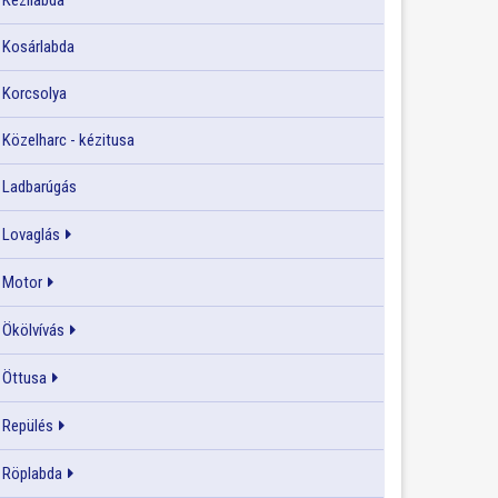
Kézilabda
Kosárlabda
Korcsolya
Közelharc - kézitusa
Ladbarúgás
Lovaglás
Motor
Ökölvívás
Öttusa
Repülés
Röplabda