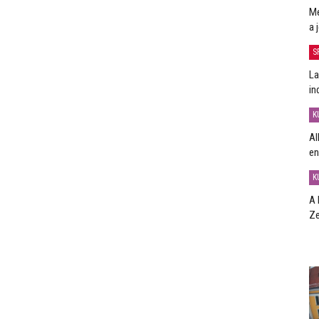
Me
a 
S
La
in
K
Al
en
K
A 
Ze