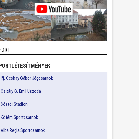
PORT
PORTLÉTESÍTMÉNYEK
Ifj. Ocskay Gábor Jégcsarnok
Csitáry G. Emil Uszoda
Sóstói Stadion
Köfém Sportcsarnok
Alba Regia Sportcsarnok