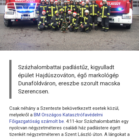
Százhalombattai padlástűz, kigyulladt
épület Hajdúszováton, égő markológép
Dunaföldváron, ereszbe szorult macska
Szerencsen.
Csak néhány a Szenteste bekövetkezett esetek közül,
melyekről a
BM Országos Katasztrófavédelmi
Főigazgatóság számolt be.
4:11-kor Százhalombattán egy
nyolcvan négyzetméteres családi ház padlástere égett
tizenkét négyzetméteren a Szent László úton. A lángokat a