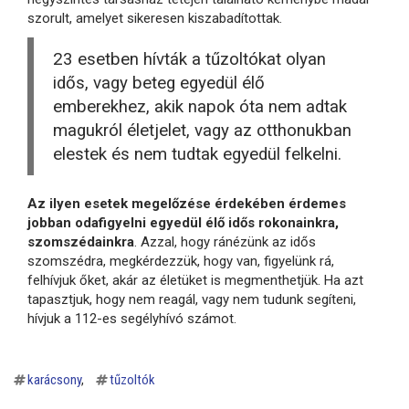
szorult, amelyet sikeresen kiszabadítottak.
23 esetben hívták a tűzoltókat olyan
idős, vagy beteg egyedül élő
emberekhez, akik napok óta nem adtak
magukról életjelet, vagy az otthonukban
elestek és nem tudtak egyedül felkelni.
Az ilyen esetek megelőzése érdekében érdemes
jobban odafigyelni egyedül élő idős rokonainkra,
szomszédainkra
. Azzal, hogy ránézünk az idős
szomszédra, megkérdezzük, hogy van, figyelünk rá,
felhívjuk őket, akár az életüket is megmenthetjük. Ha azt
tapasztjuk, hogy nem reagál, vagy nem tudunk segíteni,
hívjuk a 112-es segélyhívó számot.
karácsony
tűzoltók