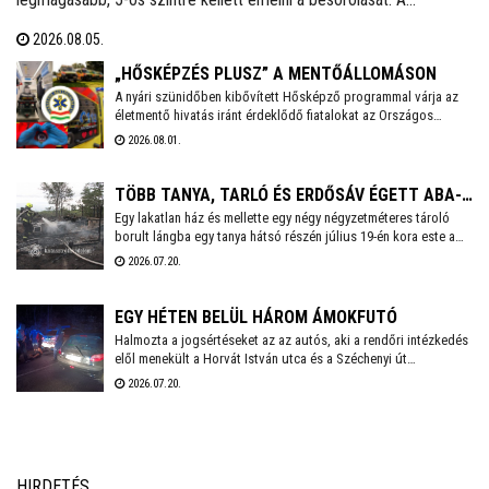
zártkertek és lakóépületek mellett a MOL telepe is kiemelt
2026.08.05.
kockázatott jelentett - tájékoztatott közösségi oldalán dr. Cser-
Palkovics András polgármester. A környék két utcáiból hatvanegy
„HŐSKÉPZÉS PLUSZ” A MENTŐÁLLOMÁSON
embert menekítettek ki, őket már visszaengedték otthonukba.
A nyári szünidőben kibővített Hősképző programmal várja az
életmentő hivatás iránt érdeklődő fiatalokat az Országos
Mentőszolgálat. Életmentő kiképzés, élményprogram,
2026.08.01.
pályaorientáció – ez a Hősképzés Plusz! A Székesfehérvári
Mentőállomáson augusztus 3-án, hétfőn 14 órakor kezdődik a
program, amelyre előzetesen kell jelentkezni a
TÖBB TANYA, TARLÓ ÉS ERDŐSÁV ÉGETT ABA-
czako.attila@mentok.hu email címen.
Egy lakatlan ház és mellette egy négy négyzetméteres tároló
BELSŐBÁRÁNDNÁL
borult lángba egy tanya hátsó részén július 19-én kora este a
63-as főút mellett, Aba-Belsőbárándnál. Az erős szélben a tűz
2026.07.20.
nagyon gyorsan terjedt, és az ingatlan első felében lévő
lakóépület, valamint körülötte az aljnövényzet és az udvaron
tárolt lom is meggyulladt.
EGY HÉTEN BELÜL HÁROM ÁMOKFUTÓ
Halmozta a jogsértéseket az az autós, aki a rendőri intézkedés
elől menekült a Horvát István utca és a Széchenyi út
kereszteződésétől. Végül több rendőri egység összehangolt
2026.07.20.
fellépésének köszönhetően Balatonvilágos térségében
elfogták.
HIRDETÉS