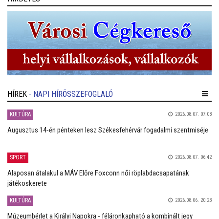
HÍREK
- NAPI HÍRÖSSZEFOGLALÓ
KULTÚRA
2026.08.07. 07:08
Augusztus 14-én pénteken lesz Székesfehérvár fogadalmi szentmiséje
SPORT
2026.08.07. 06:42
Alaposan átalakul a MÁV Előre Foxconn női röplabdacsapatának
játékoskerete
KULTÚRA
2026.08.06. 20:23
Múzeumbérlet a Királyi Napokra - féláronkapható a kombinált jegy