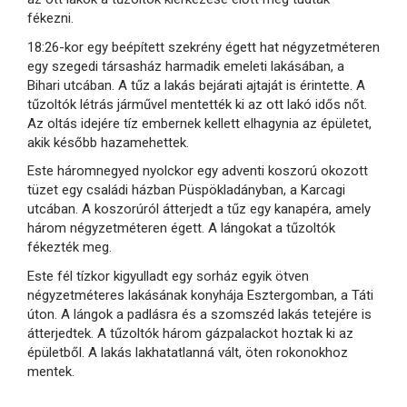
fékezni.
18:26-kor egy beépített szekrény égett hat négyzetméteren
egy szegedi társasház harmadik emeleti lakásában, a
Bihari utcában. A tűz a lakás bejárati ajtaját is érintette. A
tűzoltók létrás járművel mentették ki az ott lakó idős nőt.
Az oltás idejére tíz embernek kellett elhagynia az épületet,
akik később hazamehettek.
Este háromnegyed nyolckor egy adventi koszorú okozott
tüzet egy családi házban Püspökladányban, a Karcagi
utcában. A koszorúról átterjedt a tűz egy kanapéra, amely
három négyzetméteren égett. A lángokat a tűzoltók
fékezték meg.
Este fél tízkor kigyulladt egy sorház egyik ötven
négyzetméteres lakásának konyhája Esztergomban, a Táti
úton. A lángok a padlásra és a szomszéd lakás tetejére is
átterjedtek. A tűzoltók három gázpalackot hoztak ki az
épületből. A lakás lakhatatlanná vált, öten rokonokhoz
mentek.