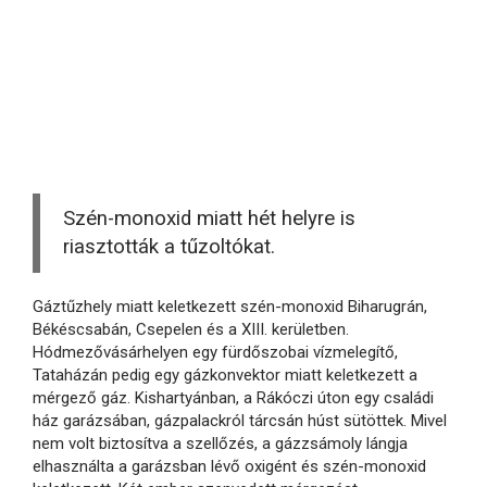
Szén-monoxid miatt hét helyre is
riasztották a tűzoltókat.
Gáztűzhely miatt keletkezett szén-monoxid Biharugrán,
Békéscsabán, Csepelen és a XIII. kerületben.
Hódmezővásárhelyen egy fürdőszobai vízmelegítő,
Tataházán pedig egy gázkonvektor miatt keletkezett a
mérgező gáz. Kishartyánban, a Rákóczi úton egy családi
ház garázsában, gázpalackról tárcsán húst sütöttek. Mivel
nem volt biztosítva a szellőzés, a gázzsámoly lángja
elhasználta a garázsban lévő oxigént és szén-monoxid