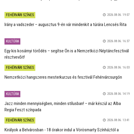
FEHÉRVÁRI SZÍNES
2026.08.06. 19:07
Irány a vadszeder – augusztus 9-én vár mindenkit a túrára Lencsés Rita
KULTÚRA
2026.08.06. 16:37
Egy kis kosárnyi törődés – segítse Ön is a Nemzetközi Néptáncfesztivál
résztvevőit!
FEHÉRVÁRI SZÍNES
2026.08.06. 16:03
Nemzetközi hangszeres mesterkurzus és fesztivál Fehérvárcsurgón
KULTÚRA
2026.08.06. 14:19
Jazz minden mennyiségben, minden stílusban! – már készül az Alba
Regia Feszt színpada
FEHÉRVÁRI SZÍNES
2026.08.06. 13:41
Királyok a Belvárosban - 18 órakor indul a Vörösmarty Színháztól a