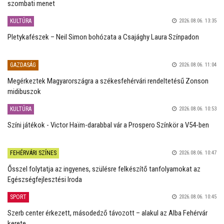
szombati menet
KULTÚRA
2026.08.06. 13:35
Pletykafészek – Neil Simon bohózata a Csajághy Laura Színpadon
GAZDASÁG
2026.08.06. 11:04
Megérkeztek Magyarországra a székesfehérvári rendeltetésű Zonson
midibuszok
KULTÚRA
2026.08.06. 10:53
Színi játékok - Victor Haïm-darabbal vár a Prospero Színkör a V54-ben
FEHÉRVÁRI SZÍNES
2026.08.06. 10:47
Ősszel folytatja az ingyenes, szülésre felkészítő tanfolyamokat az
Egészségfejlesztési Iroda
SPORT
2026.08.06. 10:45
Szerb center érkezett, másodedző távozott – alakul az Alba Fehérvár
kerete