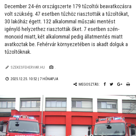
December 24-én országszerte 179 tűzoltói beavatkozásra
volt szükség. 47 esetben tűzhöz riasztották a tűzoltókat,
30 lakóház égett. 132 alkalommal műszaki mentést
igénylő helyzethez riasztották őket. 7 esetben szén-
monoxid miatt, két alkalommal pedig állatmentés miatt
avatkoztak be. Fehérvár környezetében is akadt dolguk a
tűzoltóknak.
SZEKESFEHERVAR.HU
.
2025.12.25. 10:52 |
7 HÓNAPJA
MEGOSZTÁS: