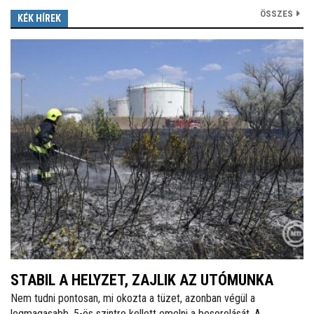
ÖSSZES
KÉK HÍREK
STABIL A HELYZET, ZAJLIK AZ UTÓMUNKA
Nem tudni pontosan, mi okozta a tüzet, azonban végül a
legmagasabb, 5-ös szintre kellett emelni a besorolását. A