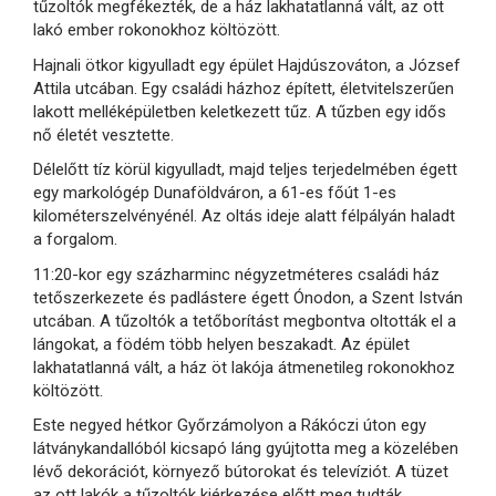
tűzoltók megfékezték, de a ház lakhatatlanná vált, az ott
lakó ember rokonokhoz költözött.
Hajnali ötkor kigyulladt egy épület Hajdúszováton, a József
Attila utcában. Egy családi házhoz épített, életvitelszerűen
lakott melléképületben keletkezett tűz. A tűzben egy idős
nő életét vesztette.
Délelőtt tíz körül kigyulladt, majd teljes terjedelmében égett
egy markológép Dunaföldváron, a 61-es főút 1-es
kilométerszelvényénél. Az oltás ideje alatt félpályán haladt
a forgalom.
11:20-kor egy százharminc négyzetméteres családi ház
tetőszerkezete és padlástere égett Ónodon, a Szent István
utcában. A tűzoltók a tetőborítást megbontva oltották el a
lángokat, a födém több helyen beszakadt. Az épület
lakhatatlanná vált, a ház öt lakója átmenetileg rokonokhoz
költözött.
Este negyed hétkor Győrzámolyon a Rákóczi úton egy
látványkandallóból kicsapó láng gyújtotta meg a közelében
lévő dekorációt, környező bútorokat és televíziót. A tüzet
az ott lakók a tűzoltók kiérkezése előtt meg tudták