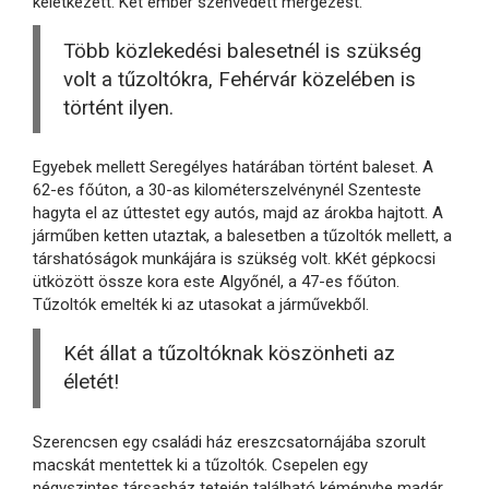
keletkezett. Két ember szenvedett mérgezést.
Több közlekedési balesetnél is szükség
volt a tűzoltókra, Fehérvár közelében is
történt ilyen.
Egyebek mellett Seregélyes határában történt baleset. A
62-es főúton, a 30-as kilométerszelvénynél Szenteste
hagyta el az úttestet egy autós, majd az árokba hajtott. A
járműben ketten utaztak, a balesetben a tűzoltók mellett, a
társhatóságok munkájára is szükség volt. kKét gépkocsi
ütközött össze kora este Algyőnél, a 47-es főúton.
Tűzoltók emelték ki az utasokat a járművekből.
Két állat a tűzoltóknak köszönheti az
életét!
Szerencsen egy családi ház ereszcsatornájába szorult
macskát mentettek ki a tűzoltók. Csepelen egy
négyszintes társasház tetején található kéménybe madár