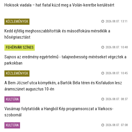
Hokisok viadala – hat fiatal küzd meg a Volán-keretbe kerülésért
KÖZLEMÉNYEK
2026.08.07. 13:11
Kedd éjfélig meghosszabbították és másodfokúra mérséklik a
hőségriasztást
FEHÉRVÁRI SZÍNES
2026.08.07. 10:48
Sajnos az eredmény egyértelmű - talajnedvesség-méréseket végeztek a
parkokban
KÖZLEMÉNYEK
2026.08.07. 10:45
A Bem József utca környékén, a Bartók Béla téren és Kisfaludon lesz
áramszünet augusztus 10-én
KULTÚRA
2026.08.07. 08:37
Vasárnap folytatódik a Hangból Kép programsorozat a Varkocs-
szobornál
KULTÚRA
2026.08.07. 07:08