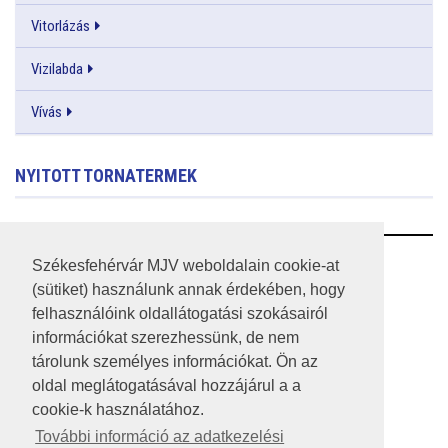
Vitorlázás
Vizilabda
Vívás
NYITOTT TORNATERMEK
RSS
Székesfehérvár MJV weboldalain cookie-at
(sütiket) használunk annak érdekében, hogy
A HONLAP 2017.03.31-I ÁLLAPOTA
felhasználóink oldallátogatási szokásairól
információkat szerezhessünk, de nem
JOGI NYILATKOZAT
tárolunk személyes információkat. Ön az
IMPRESSZUM
oldal meglátogatásával hozzájárul a a
cookie-k használatához.
MÉDIAAJÁNLAT
További információ az adatkezelési