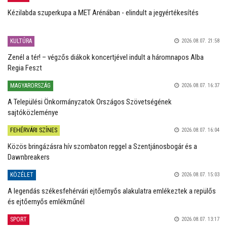
Kézilabda szuperkupa a MET Arénában - elindult a jegyértékesítés
KULTÚRA
2026.08.07. 21:58
Zenél a tér! – végzős diákok koncertjével indult a háromnapos Alba
Regia Feszt
MAGYARORSZÁG
2026.08.07. 16:37
A Települési Önkormányzatok Országos Szövetségének
sajtóközleménye
FEHÉRVÁRI SZÍNES
2026.08.07. 16:04
Közös bringázásra hív szombaton reggel a Szentjánosbogár és a
Dawnbreakers
KÖZÉLET
2026.08.07. 15:03
A legendás székesfehérvári ejtőernyős alakulatra emlékeztek a repülős
és ejtőernyős emlékműnél
SPORT
2026.08.07. 13:17