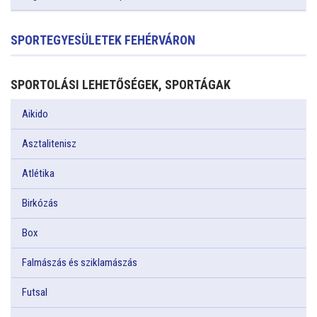
SPORTEGYESÜLETEK FEHÉRVÁRON
SPORTOLÁSI LEHETŐSÉGEK, SPORTÁGAK
Aikido
Asztalitenisz
Atlétika
Birkózás
Box
Falmászás és sziklamászás
Futsal