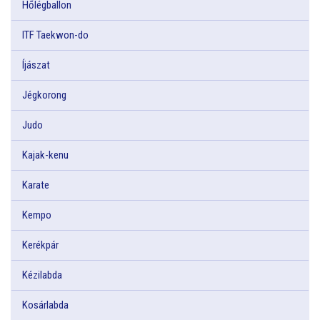
Hőlégballon
ITF Taekwon-do
Íjászat
Jégkorong
Judo
Kajak-kenu
Karate
Kempo
Kerékpár
Kézilabda
Kosárlabda