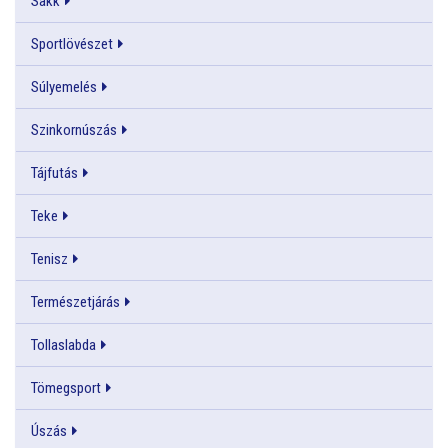
Sakk
Sportlövészet
Súlyemelés
Szinkornúszás
Tájfutás
Teke
Tenisz
Természetjárás
Tollaslabda
Tömegsport
Úszás