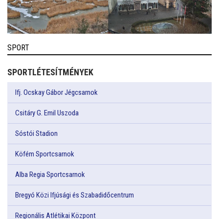
SPORT
SPORTLÉTESÍTMÉNYEK
Ifj. Ocskay Gábor Jégcsarnok
Csitáry G. Emil Uszoda
Sóstói Stadion
Köfém Sportcsarnok
Alba Regia Sportcsarnok
Bregyó Közi Ifjúsági és Szabadidőcentrum
Regionális Atlétikai Központ