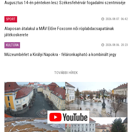
Augusztus 14-én pénteken lesz Székesfehérvár fogadalmi szentmiséje
SPORT
2026.08.07. 06:42
Alaposan átalakul a MÁV Előre Foxconn női röplabdacsapatának
játékoskerete
KULTÚRA
2026.08.06. 20:23
Múzeumbérlet a Királyi Napokra - féláronkapható a kombinált jegy
TOVÁBBI HÍREK