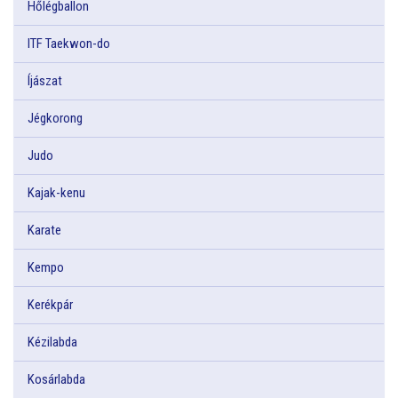
Hőlégballon
ITF Taekwon-do
Íjászat
Jégkorong
Judo
Kajak-kenu
Karate
Kempo
Kerékpár
Kézilabda
Kosárlabda