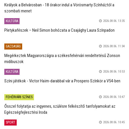
Királyok a Belvárosban - 18 órakor indul a Vörösmarty Színháztól a
szombati menet
KULTÚRA
2026.08.06. 13:35
Pletykafészek – Neil Simon bohózata a Csajághy Laura Színpadon
GAZDASÁG
2026.08.06. 11:04
Megérkeztek Magyarországra a székesfehérvári rendeltetésű Zonson
midibuszok
KULTÚRA
2026.08.06. 10:53
Színi játékok - Victor Haïm-darabbal vár a Prospero Színkör a V54-ben
FEHÉRVÁRI SZÍNES
2026.08.06. 10:47
Ősszel folytatja az ingyenes, szülésre felkészítő tanfolyamokat az
Egészségfejlesztési Iroda
SPORT
2026.08.06. 10:45