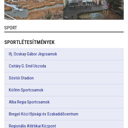
SPORT
SPORTLÉTESÍTMÉNYEK
Ifj. Ocskay Gábor Jégcsarnok
Csitáry G. Emil Uszoda
Sóstói Stadion
Köfém Sportcsarnok
Alba Regia Sportcsarnok
Bregyó Közi Ifjúsági és Szabadidőcentrum
Regionális Atlétikai Központ