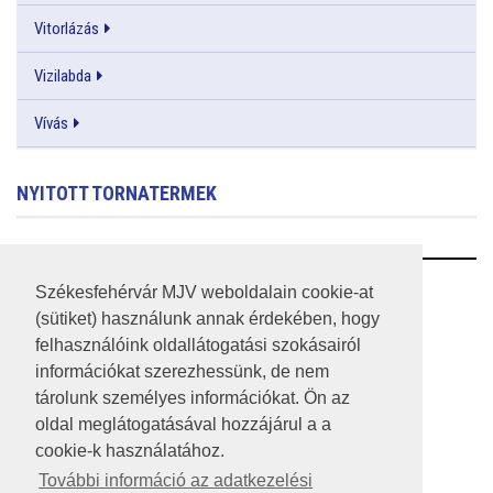
Vitorlázás
Vizilabda
Vívás
NYITOTT TORNATERMEK
RSS
Székesfehérvár MJV weboldalain cookie-at
(sütiket) használunk annak érdekében, hogy
A HONLAP 2017.03.31-I ÁLLAPOTA
felhasználóink oldallátogatási szokásairól
információkat szerezhessünk, de nem
JOGI NYILATKOZAT
tárolunk személyes információkat. Ön az
IMPRESSZUM
oldal meglátogatásával hozzájárul a a
cookie-k használatához.
MÉDIAAJÁNLAT
További információ az adatkezelési