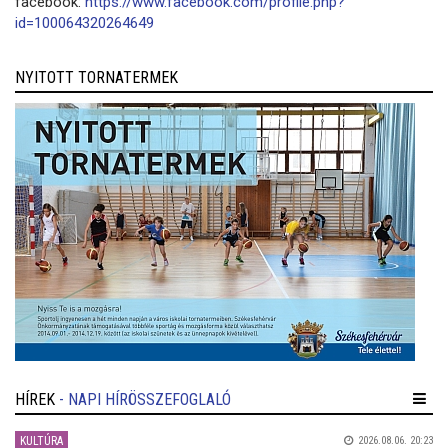
facebook:
https://www.facebook.com/profile.php?
id=100064320264649
NYITOTT TORNATERMEK
HÍREK
- NAPI HÍRÖSSZEFOGLALÓ
KULTÚRA
2026.08.06. 20:23