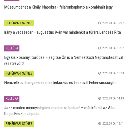
Múzeumbérlet a Királyi Napokra - féláronkapható a kombinált jegy
FEHÉRVÁRI SZÍNES
2026.08.06. 19:07
Irány a vadszeder – augusztus 9-én vár mindenkit a túrára Lencsés Rita
KULTÚRA
2026.08.06. 16:37
Egy kis kosárnyi törődés – segítse Ön is a Nemzetközi Néptáncfesztivál
résztvevőit!
FEHÉRVÁRI SZÍNES
2026.08.06. 16:03
Nemzetközi hangszeres mesterkurzus és fesztivál Fehérvárcsurgón
KULTÚRA
2026.08.06. 14:19
Jazz minden mennyiségben, minden stílusban! – már készül az Alba
Regia Feszt színpada
FEHÉRVÁRI SZÍNES
2026.08.06. 13:41