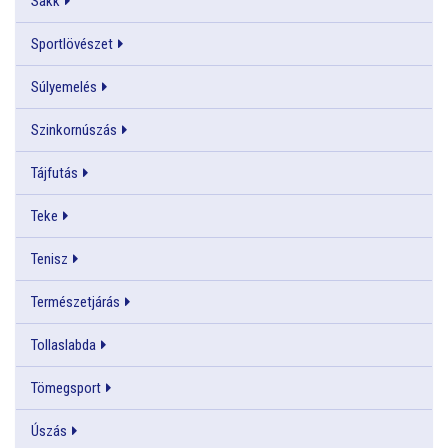
Sakk
Sportlövészet
Súlyemelés
Szinkornúszás
Tájfutás
Teke
Tenisz
Természetjárás
Tollaslabda
Tömegsport
Úszás