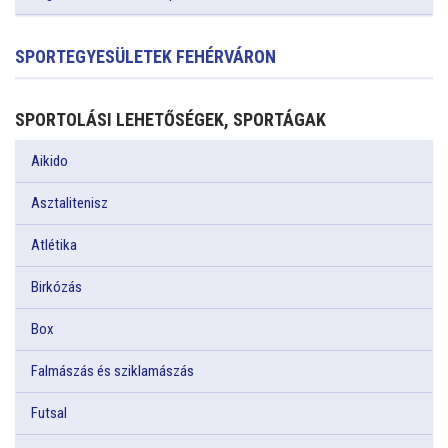
SPORTEGYESÜLETEK FEHÉRVÁRON
SPORTOLÁSI LEHETŐSÉGEK, SPORTÁGAK
Aikido
Asztalitenisz
Atlétika
Birkózás
Box
Falmászás és sziklamászás
Futsal