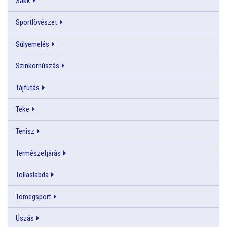
Sakk
Sportlövészet
Súlyemelés
Szinkornúszás
Tájfutás
Teke
Tenisz
Természetjárás
Tollaslabda
Tömegsport
Úszás