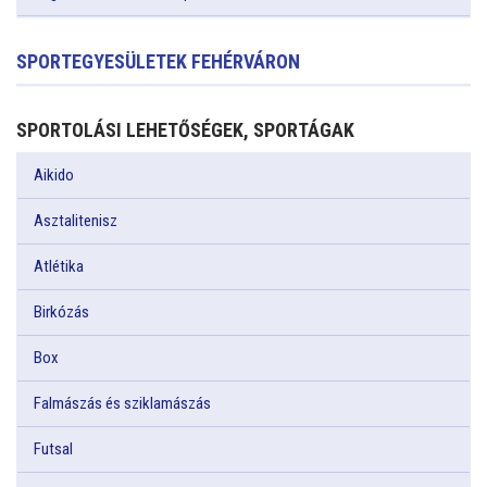
SPORTEGYESÜLETEK FEHÉRVÁRON
SPORTOLÁSI LEHETŐSÉGEK, SPORTÁGAK
Aikido
Asztalitenisz
Atlétika
Birkózás
Box
Falmászás és sziklamászás
Futsal