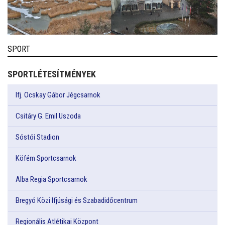
SPORT
SPORTLÉTESÍTMÉNYEK
Ifj. Ocskay Gábor Jégcsarnok
Csitáry G. Emil Uszoda
Sóstói Stadion
Köfém Sportcsarnok
Alba Regia Sportcsarnok
Bregyó Közi Ifjúsági és Szabadidőcentrum
Regionális Atlétikai Központ