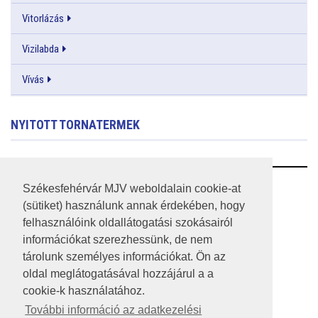
Vitorlázás
Vizilabda
Vívás
NYITOTT TORNATERMEK
RSS
Székesfehérvár MJV weboldalain cookie-at
(sütiket) használunk annak érdekében, hogy
A HONLAP 2017.03.31-I ÁLLAPOTA
felhasználóink oldallátogatási szokásairól
információkat szerezhessünk, de nem
JOGI NYILATKOZAT
tárolunk személyes információkat. Ön az
IMPRESSZUM
oldal meglátogatásával hozzájárul a a
cookie-k használatához.
MÉDIAAJÁNLAT
További információ az adatkezelési