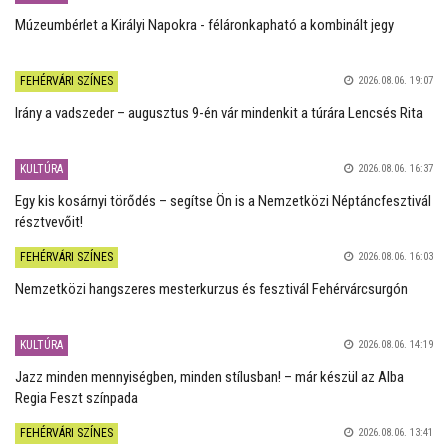
Múzeumbérlet a Királyi Napokra - féláronkapható a kombinált jegy
FEHÉRVÁRI SZÍNES
2026.08.06. 19:07
Irány a vadszeder – augusztus 9-én vár mindenkit a túrára Lencsés Rita
KULTÚRA
2026.08.06. 16:37
Egy kis kosárnyi törődés – segítse Ön is a Nemzetközi Néptáncfesztivál
résztvevőit!
FEHÉRVÁRI SZÍNES
2026.08.06. 16:03
Nemzetközi hangszeres mesterkurzus és fesztivál Fehérvárcsurgón
KULTÚRA
2026.08.06. 14:19
Jazz minden mennyiségben, minden stílusban! – már készül az Alba
Regia Feszt színpada
FEHÉRVÁRI SZÍNES
2026.08.06. 13:41