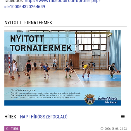
facebook:
https://www.facebook.com/profile.php?
id=100064320264649
NYITOTT TORNATERMEK
HÍREK
- NAPI HÍRÖSSZEFOGLALÓ
KULTÚRA
2026.08.06. 20:23