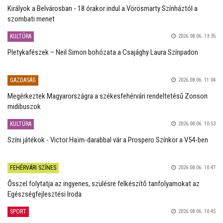
Királyok a Belvárosban - 18 órakor indul a Vörösmarty Színháztól a
szombati menet
KULTÚRA
2026.08.06. 13:35
Pletykafészek – Neil Simon bohózata a Csajághy Laura Színpadon
GAZDASÁG
2026.08.06. 11:04
Megérkeztek Magyarországra a székesfehérvári rendeltetésű Zonson
midibuszok
KULTÚRA
2026.08.06. 10:53
Színi játékok - Victor Haïm-darabbal vár a Prospero Színkör a V54-ben
FEHÉRVÁRI SZÍNES
2026.08.06. 10:47
Ősszel folytatja az ingyenes, szülésre felkészítő tanfolyamokat az
Egészségfejlesztési Iroda
SPORT
2026.08.06. 10:45