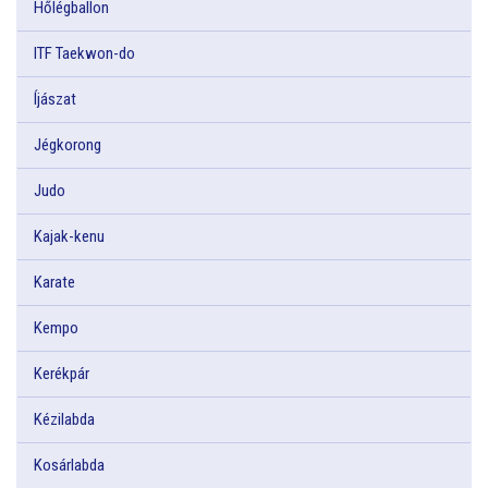
Hőlégballon
ITF Taekwon-do
Íjászat
Jégkorong
Judo
Kajak-kenu
Karate
Kempo
Kerékpár
Kézilabda
Kosárlabda