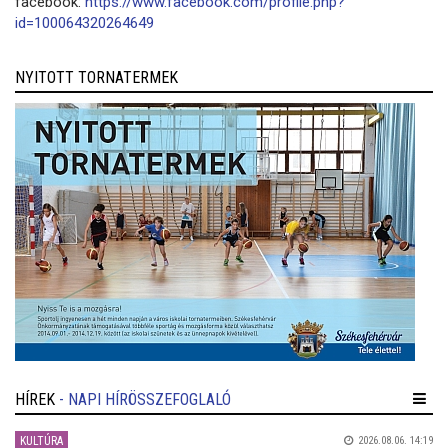
facebook:
https://www.facebook.com/profile.php?
id=100064320264649
NYITOTT TORNATERMEK
HÍREK
- NAPI HÍRÖSSZEFOGLALÓ
KULTÚRA
2026.08.06. 14:19