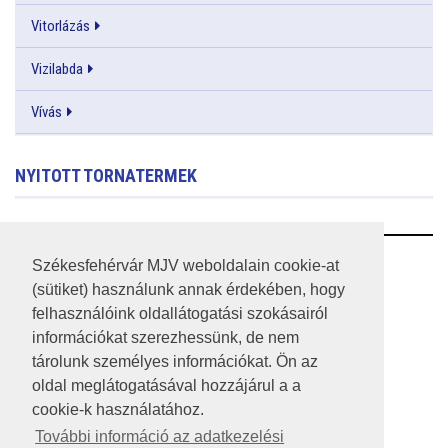
Vitorlázás
Vizilabda
Vívás
NYITOTT TORNATERMEK
RSS
Székesfehérvár MJV weboldalain cookie-at
(sütiket) használunk annak érdekében, hogy
A HONLAP 2017.03.31-I ÁLLAPOTA
felhasználóink oldallátogatási szokásairól
információkat szerezhessünk, de nem
JOGI NYILATKOZAT
tárolunk személyes információkat. Ön az
IMPRESSZUM
oldal meglátogatásával hozzájárul a a
cookie-k használatához.
MÉDIAAJÁNLAT
További információ az adatkezelési