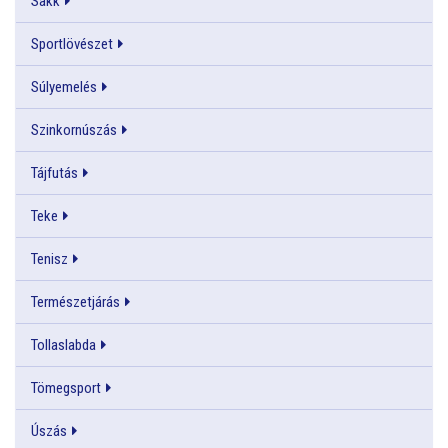
Sakk
Sportlövészet
Súlyemelés
Szinkornúszás
Tájfutás
Teke
Tenisz
Természetjárás
Tollaslabda
Tömegsport
Úszás