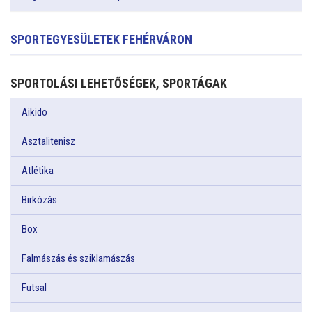
SPORTEGYESÜLETEK FEHÉRVÁRON
SPORTOLÁSI LEHETŐSÉGEK, SPORTÁGAK
Aikido
Asztalitenisz
Atlétika
Birkózás
Box
Falmászás és sziklamászás
Futsal