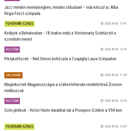
Jazz minden mennyiségben, minden stílusban! – már készül az Alba
Regia Feszt színpada
FEHÉRVÁRI SZÍNES
2026.08.06. 13:41
Királyok a Belvárosban - 18 órakor indul a Vörösmarty Színháztól a
szombati menet
KULTÚRA
2026.08.06. 13:35
Pletykafészek – Neil Simon bohózata a Csajághy Laura Színpadon
GAZDASÁG
2026.08.06. 11:04
Megérkeztek Magyarországra a székesfehérvári rendeltetésű Zonson
midibuszok
KULTÚRA
2026.08.06. 10:53
Színi játékok - Victor Haïm-darabbal vár a Prospero Színkör a V54-ben
FEHÉRVÁRI SZÍNES
2026.08.06. 10:47