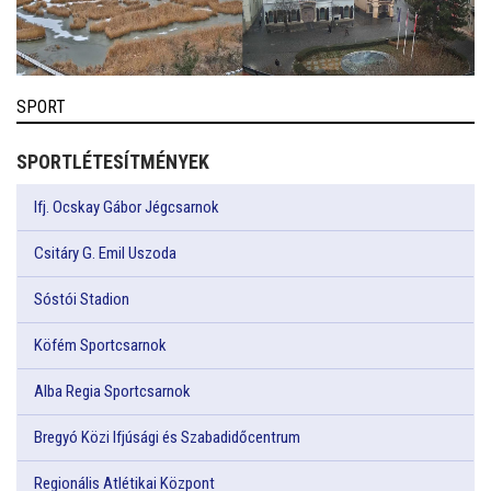
SPORT
SPORTLÉTESÍTMÉNYEK
Ifj. Ocskay Gábor Jégcsarnok
Csitáry G. Emil Uszoda
Sóstói Stadion
Köfém Sportcsarnok
Alba Regia Sportcsarnok
Bregyó Közi Ifjúsági és Szabadidőcentrum
Regionális Atlétikai Központ