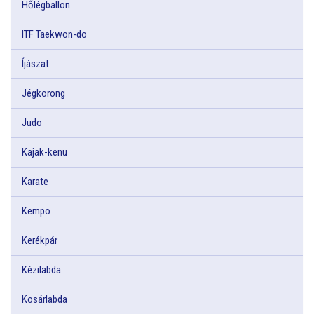
Hőlégballon
ITF Taekwon-do
Íjászat
Jégkorong
Judo
Kajak-kenu
Karate
Kempo
Kerékpár
Kézilabda
Kosárlabda