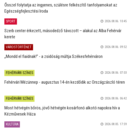
Ősszel folytatja az ingyenes, szülésre felkészítő tanfolyamokat az
Egészségfejlesztési Iroda
SPORT
2026.08.06. 10:45
Szerb center érkezett, másodedző távozott – alakul az Alba Fehérvár
kerete
VÁROSTÖRTÉNET
2026.08.06. 09:52
„Mondd el fiaidnak!” - a zsidóság múltja Székesfehérváron
FEHÉRVÁRI SZÍNES
2026.08.06. 07:03
Fehérvári Mézünnep - augusztus 14-én kezdődik az Országzászló téren
FEHÉRVÁRI SZÍNES
2026.08.06. 06:42
Most hétvégén bőrös, jövő hétvégén kosárfonó alkotó napokra hív a
Kézművesek Háza
KULTÚRA
2026.08.05. 17:59