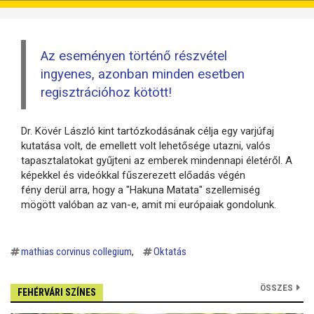
Az eseményen történő részvétel
ingyenes, azonban minden esetben
regisztrációhoz kötött!
Dr. Kövér László k
int tartózkodásának célja egy varjúfaj
kutatása volt, de emellett volt lehetősége utazni, valós
tapasztalatokat gyűjteni az emberek mindennapi életéről. A
képekkel és videókkal fűszerezett előadás végén
fény derül arra, hogy a "Hakuna Matata" szellemiség
mögött valóban az van-e, amit mi európaiak gondolunk.
mathias corvinus collegium
Oktatás
ÖSSZES
FEHÉRVÁRI SZÍNES