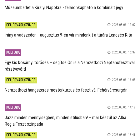
Múzeumbérlet a Királyi Napokra - féláronkapható a kombinált jegy
FEHÉRVÁRI SZÍNES
2026.08.06. 19:07
Irány a vadszeder – augusztus 9-én vár mindenkit a túrára Lencsés Rita
KULTÚRA
2026.08.06. 16:37
Egy kis kosárnyi törődés – segítse Ön is a Nemzetközi Néptáncfesztivál
résztvevőit!
FEHÉRVÁRI SZÍNES
2026.08.06. 16:03
Nemzetközi hangszeres mesterkurzus és fesztivál Fehérvárcsurgón
KULTÚRA
2026.08.06. 14:19
Jazz minden mennyiségben, minden stílusban! – már készül az Alba
Regia Feszt színpada
FEHÉRVÁRI SZÍNES
2026.08.06. 13:41