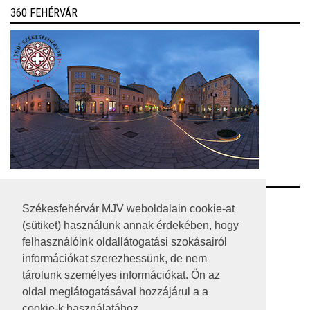
360 FEHÉRVÁR
RSS
Székesfehérvár MJV weboldalain cookie-at
(sütiket) használunk annak érdekében, hogy
A HONLAP 2017.03.31-I ÁLLAPOTA
felhasználóink oldallátogatási szokásairól
információkat szerezhessünk, de nem
JOGI NYILATKOZAT
tárolunk személyes információkat. Ön az
IMPRESSZUM
oldal meglátogatásával hozzájárul a a
cookie-k használatához.