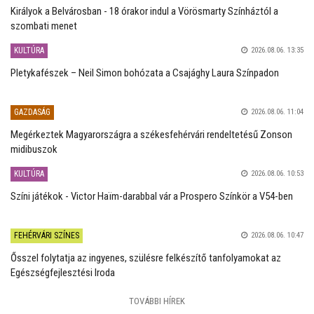
Királyok a Belvárosban - 18 órakor indul a Vörösmarty Színháztól a
szombati menet
KULTÚRA
2026.08.06. 13:35
Pletykafészek – Neil Simon bohózata a Csajághy Laura Színpadon
GAZDASÁG
2026.08.06. 11:04
Megérkeztek Magyarországra a székesfehérvári rendeltetésű Zonson
midibuszok
KULTÚRA
2026.08.06. 10:53
Színi játékok - Victor Haïm-darabbal vár a Prospero Színkör a V54-ben
FEHÉRVÁRI SZÍNES
2026.08.06. 10:47
Ősszel folytatja az ingyenes, szülésre felkészítő tanfolyamokat az
Egészségfejlesztési Iroda
TOVÁBBI HÍREK