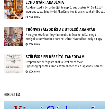
gyűjtsön Lencsés Rita gyógynövényszakértő vezetésével. A túra
ECHO NYÁRI AKADÉMIA
Nadapról indul, a részvételhez ezúttal is előzetes bejelentkezést
Az idén tizedik évfordulóját ünneplő, augusztus 9-15-e között
megrendezett Echo Nyári Akadémia továbbra is sokkal többet
kérnek a szokásos elérhetőségeken.
kínál, mint egy hagyományos zenei mesterkurzus. A családias
2026.08.06.
légkörnek, az intenzív művészi programnak és a különleges
környezetben történő elvonulásnak köszönhetően az Akadémia
egyedülálló találkozási pontja a művésztanároknak, a fiatal
TRÓNVISZÁLYOK ÉS AZ UTOLSÓ ARANYÁG
zenészeknek és a közönségnek.
A magyar középkor legviharosabb időszakát idézi meg a
Királyok a Belvárosban sorozat záró felvonulása, mely a nagy
hőség miatt a szokásosnál egy órával később, 18 órakor indul
2026.08.06.
a Vörösmarty Színháztól. A menetet gólyalábasok és
régizenészek kísérik.
SZÜLÉSRE FELKÉSZÍTŐ TANFOLYAM
Szeptembertől folytatódnak a Székesfehérvári
Egészségfejlesztési Iroda szervezésében az ingyenes, szülésre
felkészítő tanfolyamok. Az idei évben még két turnusra lehet
2026.08.06.
jelentkezni és várják a 20. várandósági hetet betöltött leendő
anyukák jelentkezését.
HIRDETÉS