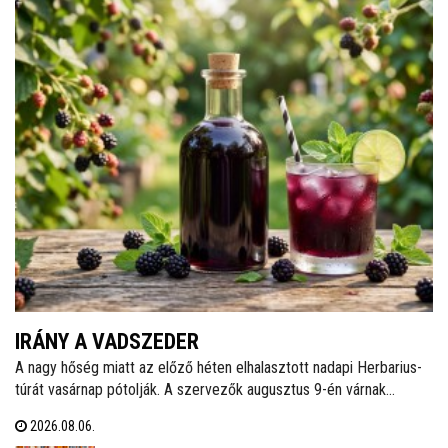
IRÁNY A VADSZEDER
A nagy hőség miatt az előző héten elhalasztott nadapi Herbarius-
túrát vasárnap pótolják. A szervezők augusztus 9-én várnak
mindenkit, aki szívesen csatlakozna a programhoz, hogy a
2026.08.06.
vitaminokban és ásványi anyagokban gazdag vadszederből