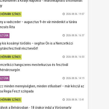
zeumbérlet a Királyi Napokra - féláronkapható a kombinált
gy
EHÉRVÁRI SZÍNES
2026.08.06. 19:07
ány a vadszeder – augusztus 9-én vár mindenkit a túrára
ncsés Rita
ULTÚRA
2026.08.06. 16:37
y kis kosárnyi törődés – segítse Ön is a Nemzetközi
ptáncfesztivál résztvevőit!
EHÉRVÁRI SZÍNES
2026.08.06. 16:03
mzetközi hangszeres mesterkurzus és fesztivál
hérvárcsurgón
ULTÚRA
2026.08.06. 14:19
zz minden mennyiségben, minden stílusban! – már készül az
ba Regia Feszt színpada
EHÉRVÁRI SZÍNES
2026.08.06. 13:41
rályok a Belvárosban - 18 órakor indul a Vörösmarty