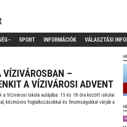
SÉG
SPORT
INFORMÁCIÓK
VÁLASZTÁSI INF
H
 VÍZIVÁROSBAN –
NKIT A VÍZIVÁROSI ADVENT
a Vízivárosi Iskola aulájába: 15 és 18 óra között iskolai
l, kézműves foglalkozásokkal és finomságokkal várják a
H
K