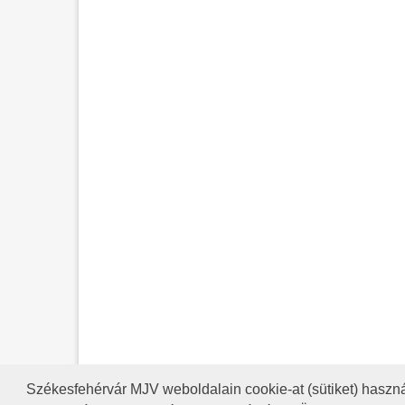
Székesfehérvár MJV weboldalain cookie-at (sütiket) haszná
A HONLAP 2017.03.31-I ÁLLAP
RSS