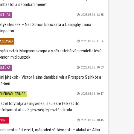
ínháztól a szombati menet
ULTÚRA
2026.08.06. 13:35
etykafészek – Neil Simon bohózata a Csajághy Laura
ínpadon
AZDASÁG
2026.08.06. 11:04
gérkeztek Magyarországra a székesfehérvári rendeltetésű
nson midibuszok
ULTÚRA
2026.08.06. 10:53
íni játékok - Victor Haïm-darabbal vár a Prospero Színkör a
4-ben
EHÉRVÁRI SZÍNES
2026.08.06. 10:47
szel folytatja az ingyenes, szülésre felkészítő
nfolyamokat az Egészségfejlesztési Iroda
PORT
2026.08.06. 10:45
erb center érkezett, másodedző távozott – alakul az Alba