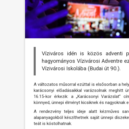
Víziváros idén is közös adventi 
hagyományos Vízivárosi Adventre ez
Vízivárosi Iskolába (Budai út 90.).
A változatos műsorral ezúttal is elsősorban a he
karácsonyi előadásaikkal varázsolnak meghitt ün
16.15-kor érkezik: a „Karácsonyi Varázslat” 
könnyed, ünnepi élményt kicsiknek és nagyoknak e
A rendezvény teljes ideje alatt kézműves sar
alapanyagokból készíthetnek saját ünnepi díszek
teát is kóstolhatnak.