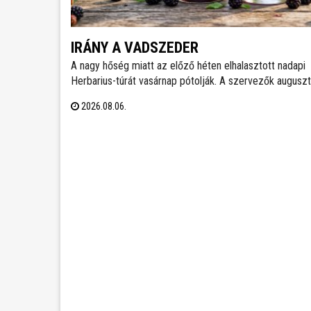
IRÁNY A VADSZEDER
A nagy hőség miatt az előző héten elhalasztott nadapi
Herbarius-túrát vasárnap pótolják. A szervezők augusz
9-én várnak mindenkit, aki szívesen csatlakozna a
2026.08.06.
programhoz, hogy a vitaminokban és ásványi anyagokb
gazdag vadszederből gyűjtsön Lencsés Rita
gyógynövényszakértő vezetésével. A túra Nadapról indu
részvételhez ezúttal is előzetes bejelentkezést kérnek
szokásos elérhetőségeken.