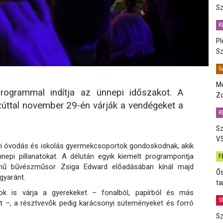
Sz
K
Pl
Sz
G
Me
programmal indítja az ünnepi időszakot. A
Zo
úttal november 29-én várják a vendégeket a
K
Sz
V5
lyi óvodás és iskolás gyermekcsoportok gondoskodnak, akik
nepi pillanatokat. A délután egyik kiemelt programpontja
F
című bűvészműsor Zsiga Edward előadásában kínál majd
Ős
gyaránt.
ta
ok is várja a gyerekeket – fonalból, papírból és más
S
et –, a résztvevők pedig karácsonyi süteményeket és forró
Sz