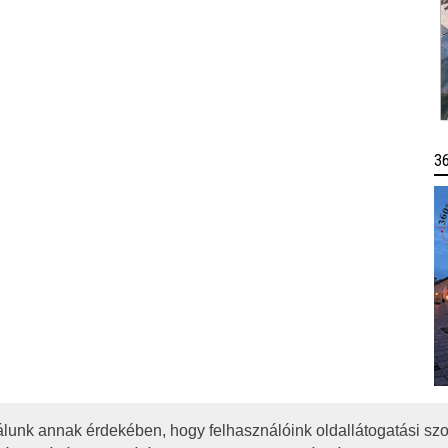
3
lunk annak érdekében, hogy felhasználóink oldallátogatási szo
OTA
JOGI NYILATKOZAT
IMPRESSZUM
MÉDIAAJÁNLAT