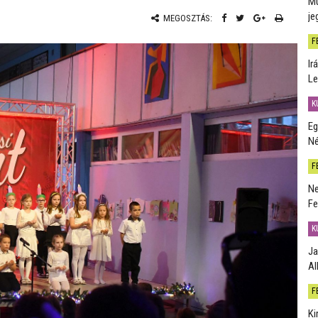
Mú
je
MEGOSZTÁS:
F
Ir
Le
K
Eg
Né
F
Ne
Fe
K
Ja
Al
F
Ki