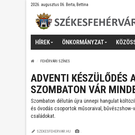
2026. augusztus 06. Berta, Bettina
HÍREK
ÖNKORMÁNYZAT
KÖZÖS
FEHÉRVÁRI SZÍNES
ADVENTI KÉSZÜLŐDÉS A
SZOMBATON VÁR MINDE
Szombaton délután újra ünnepi hangulat költözik 
és óvodás csoportok műsoraival, bűvészshow-va
családokat.
SZEKESFEHERVAR.HU
.