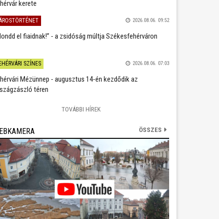
hérvár kerete
ÁROSTÖRTÉNET
2026.08.06. 09:52
ondd el fiaidnak!” - a zsidóság múltja Székesfehérváron
EHÉRVÁRI SZÍNES
2026.08.06. 07:03
hérvári Mézünnep - augusztus 14-én kezdődik az
szágzászló téren
TOVÁBBI HÍREK
ÖSSZES
EBKAMERA