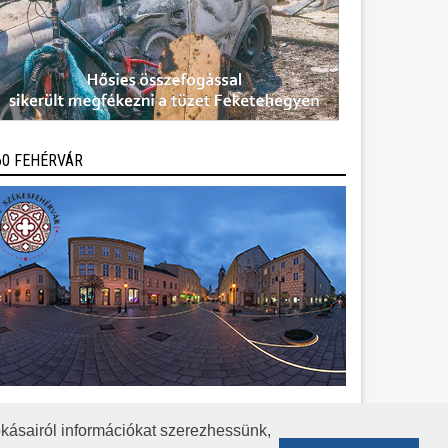
60 FEHÉRVÁR
kásairól információkat szerezhessünk,
KÖZÉRDEKŰ ADATOK
ADATVÉDELEM