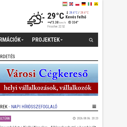
29°C
28.6°C
/
28.6°C
Kevés felhő
3.38
334°
km/h
Frissítve: 22:52
Keresés
ORMÁCIÓK
PROJEKTEK
IRDETÉS
ÍREK
- NAPI HÍRÖSSZEFOGLALÓ
ULTÚRA
2026.08.06. 20:23