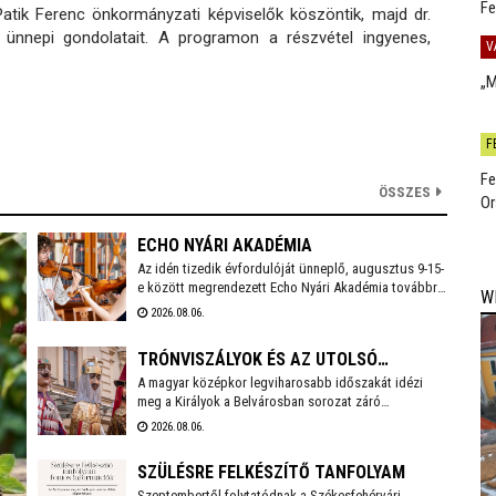
Fe
tik Ferenc önkormányzati képviselők köszöntik, majd dr.
ünnepi gondolatait. A programon a részvétel ingyenes,
V
„M
F
Fe
ÖSSZES
Or
ECHO NYÁRI AKADÉMIA
Az idén tizedik évfordulóját ünneplő, augusztus 9-15-
e között megrendezett Echo Nyári Akadémia továbbra
W
is sokkal többet kínál, mint egy hagyományos zenei
2026.08.06.
mesterkurzus. A családias légkörnek, az intenzív
művészi programnak és a különleges környezetben
TRÓNVISZÁLYOK ÉS AZ UTOLSÓ
történő elvonulásnak köszönhetően az Akadémia
egyedülálló találkozási pontja a művésztanároknak, a
A magyar középkor legviharosabb időszakát idézi
ARANYÁG
fiatal zenészeknek és a közönségnek.
meg a Királyok a Belvárosban sorozat záró
felvonulása, mely a nagy hőség miatt a szokásosnál
2026.08.06.
egy órával később, 18 órakor indul a Vörösmarty
Színháztól. A menetet gólyalábasok és régizenészek
SZÜLÉSRE FELKÉSZÍTŐ TANFOLYAM
kísérik.
Szeptembertől folytatódnak a Székesfehérvári