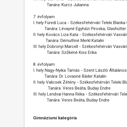
Tanára: Kurcz Julianna
7. évfolyam
I. hely Füredi Luca - Székesfehérvári Teleki Blank
Tanára: Lévayné Egyházi Piroska, Glashütter
II. hely Kovács Liza Kata - Székesfehérvári Vasvá
Tanára: Démuthné Merkl Katalin
III. hely Dobronyi Marcell - Székesfehérvári Vasvá
Tanára: Szőkéné Kiss Erika
8. évfolyam
I. hely Nagy-Nyika Tamás - Szent László Általános 
Tanára: Dr. Lovasné Báder Katalin
II. hely Valicsek Zétény - Székesfehérvári Teleki 
Tanára: Veres Beáta, Buday Endre
III. hely Lendvai Hanna Réka - Székesfehérvári Te
Tanára: Veres Beáta, Buday Endre
Gimnáziumi kategória