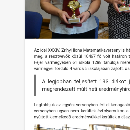
Az idei XXXIV. Zrínyi Ilona Matematikaverseny is há
meg, a résztvevők közül 10467 fő volt határon túli
Fejér vármegyében 61 iskola 1288 tanulója mér
vármegyei forduló 4 város 5 iskolájában zajlott, ö
A legjobban teljesített 133 diákot
megrendezett múlt heti eredményhir
Legtöbbjük az egyéni versenyben ért el kimagasló
versenyben ugyan nem kerültek évfolyamukon a l
nyújtott kiemelkedő eredményükkel kerültek a díja