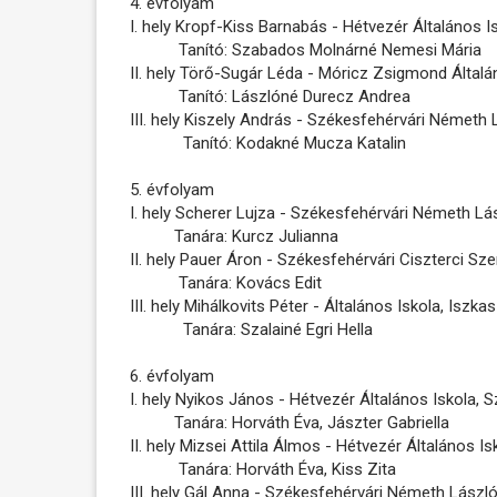
4. évfolyam
I. hely Kropf-Kiss Barnabás - Hétvezér Általános I
Tanító: Szabados Molnárné Nemesi Mária
II. hely Törő-Sugár Léda - Móricz Zsigmond Általá
Tanító: Lászlóné Durecz Andrea
III. hely Kiszely András - Székesfehérvári Németh 
Tanító: Kodakné Mucza Katalin
5. évfolyam
I. hely Scherer Lujza - Székesfehérvári Németh Lá
Tanára: Kurcz Julianna
II. hely Pauer Áron - Székesfehérvári Ciszterci S
Tanára: Kovács Edit
III. hely Mihálkovits Péter - Általános Iskola, Iszk
Tanára: Szalainé Egri Hella
6. évfolyam
I. hely Nyikos János - Hétvezér Általános Iskola, 
Tanára: Horváth Éva, Jászter Gabriella
II. hely Mizsei Attila Álmos - Hétvezér Általános I
Tanára: Horváth Éva, Kiss Zita
III. hely Gál Anna - Székesfehérvári Németh László