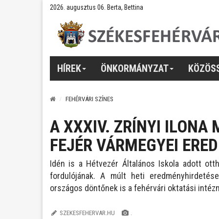
2026. augusztus 06. Berta, Bettina
HÍREK
ÖNKORMÁNYZAT
KÖZÖS
FEHÉRVÁRI SZÍNES
A XXXIV. ZRÍNYI ILON
FEJÉR VÁRMEGYEI ERE
Idén is a Hétvezér Általános Iskola adott ott
fordulójának. A múlt heti eredményhirdetés
országos döntőnek is a fehérvári oktatási intézm
SZEKESFEHERVAR.HU
.