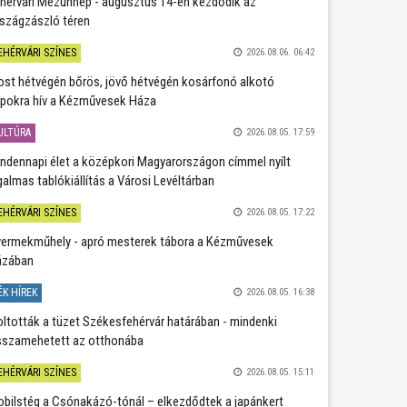
hérvári Mézünnep - augusztus 14-én kezdődik az
szágzászló téren
EHÉRVÁRI SZÍNES
2026.08.06. 06:42
st hétvégén bőrös, jövő hétvégén kosárfonó alkotó
pokra hív a Kézművesek Háza
ULTÚRA
2026.08.05. 17:59
ndennapi élet a középkori Magyarországon címmel nyílt
galmas tablókiállítás a Városi Levéltárban
EHÉRVÁRI SZÍNES
2026.08.05. 17:22
ermekműhely - apró mesterek tábora a Kézművesek
ázában
ÉK HÍREK
2026.08.05. 16:38
oltották a tüzet Székesfehérvár határában - mindenki
sszamehetett az otthonába
EHÉRVÁRI SZÍNES
2026.08.05. 15:11
bilstég a Csónakázó-tónál – elkezdődtek a japánkert