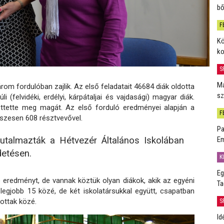
bő
F
Kö
ko
S
Má
rom fordulóban zajlik. Az első feladatait 46684 diák oldotta
sz
 (felvidéki, erdélyi, kárpátaljai és vajdasági) magyar diák.
ettette meg magát. Az első forduló eredményei alapján a
F
sszesen 608 résztvevővel.
Pa
 jutalmazták a Hétvezér Általános Iskolában
Em
detésen.
K
Eg
 eredményt, de vannak köztük olyan diákok, akik az egyéni
Ta
egjobb 15 közé, de két iskolatársukkal együtt, csapatban
zottak közé.
S
Id