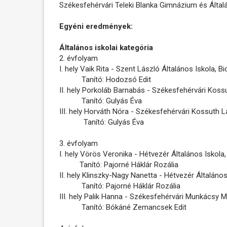
Székesfehérvári Teleki Blanka Gimnázium és Által
Egyéni eredmények:
Általános iskolai kategória
2. évfolyam
I. hely Vaik Rita - Szent László Általános Iskola, B
Tanító: Hodozsó Edit
II. hely Porkoláb Barnabás - Székesfehérvári Koss
Tanító: Gulyás Éva
III. hely Horváth Nóra - Székesfehérvári Kossuth L
Tanító: Gulyás Éva
3. évfolyam
I. hely Vörös Veronika - Hétvezér Általános Iskola
Tanító: Pajorné Háklár Rozália
II. hely Klinszky-Nagy Nanetta - Hétvezér Általáno
Tanító: Pajorné Háklár Rozália
III. hely Palik Hanna - Székesfehérvári Munkácsy M
Tanító: Bókáné Zemancsek Edit