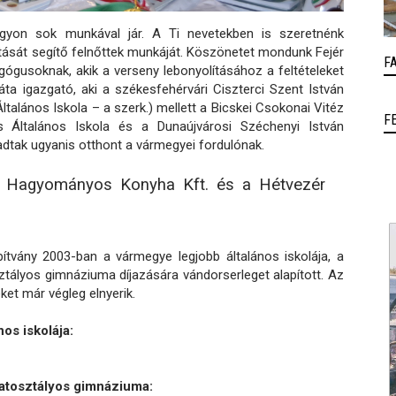
agyon sok munkával jár. A Ti nevetekben is szeretnénk
ását segítő felnőttek munkáját. Köszönetet mondunk Fejér
F
ógusoknak, akik a verseny lebonyolításához a feltételeket
ta igazgató, aki a székesfehérvári Ciszterci Szent István
talános Iskola – a szerk.) mellett a Bicskei Csokonai Vitéz
F
s Általános Iskola és a Dunaújvárosi Széchenyi István
dtak ugyanis otthont a vármegyei fordulónak.
si Hagyományos Konyha Kft. és a Hétvezér
tvány 2003-ban a vármegye legjobb általános iskolája, a
tályos gimnáziuma díjazására vándorserleget alapított. Az
ket már végleg elnyerik.
os iskolája:
atosztályos gimnáziuma: