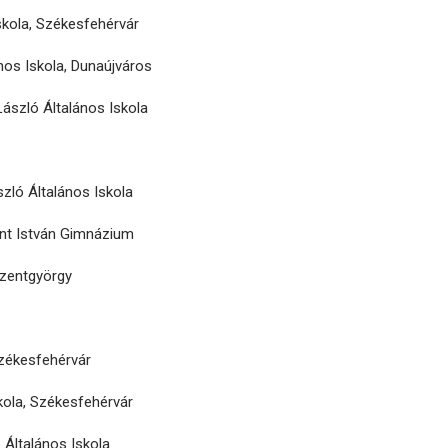
skola, Székesfehérvár
nos Iskola, Dunaújváros
László Általános Iskola
szló Általános Iskola
zent István Gimnázium
aszentgyörgy
Székesfehérvár
skola, Székesfehérvár
 Általános Iskola