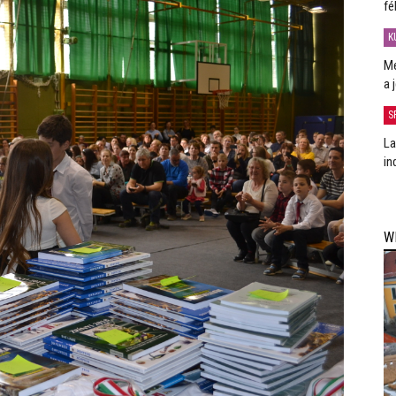
fé
K
Me
a 
S
La
in
W