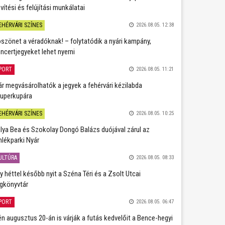
vítési és felújítási munkálatai
EHÉRVÁRI SZÍNES
2026.08.05. 12:38
szönet a véradóknak! – folytatódik a nyári kampány,
ncertjegyeket lehet nyerni
PORT
2026.08.05. 11:21
r megvásárolhatók a jegyek a fehérvári kézilabda
uperkupára
EHÉRVÁRI SZÍNES
2026.08.05. 10:25
lya Bea és Szokolay Dongó Balázs duójával zárul az
lékparki Nyár
ULTÚRA
2026.08.05. 08:33
y héttel később nyit a Széna Téri és a Zsolt Utcai
gkönyvtár
PORT
2026.08.05. 06:47
én augusztus 20-án is várják a futás kedvelőit a Bence-hegyi