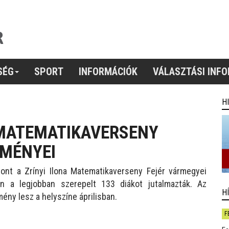
SÉG
SPORT
INFORMÁCIÓK
VÁLASZTÁSI INF
H
A MATEMATIKAVERSENY
DMÉNYEI
hont a Zrínyi Ilona Matematikaverseny Fejér vármegyei
en a legjobban szerepelt 133 diákot jutalmazták. Az
H
ény lesz a helyszíne áprilisban.
F