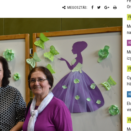
Fe
Or
MEGOSZTÁS:
F
Mo
na
K
Mi
iz
F
Gy
H
K
El
vi
F
Mo