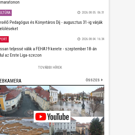
lmaratonon
ULTÚRA
2026.08.05. 06:31
sélő Pedagógus és Könyvtáros Díj - augusztus 31-ig várják
jelöléseket
PORT
2026.08.04. 16:34
ssan teljessé válik a FEHA19 kerete - szeptember 18-án
dul az Erste Liga-szezon
TOVÁBBI HÍREK
ÖSSZES
EBKAMERA