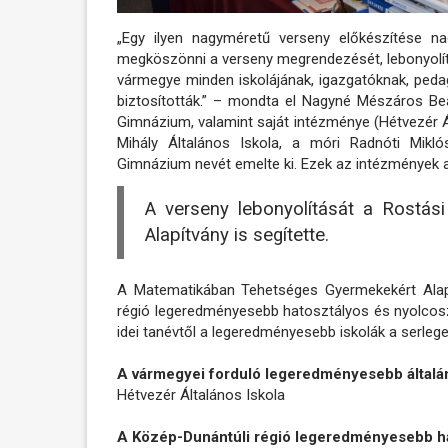
„Egy ilyen nagyméretű verseny előkészítése n
megköszönni a verseny megrendezését, lebonyolít
vármegye minden iskolájának, igazgatóknak, pedag
biztosították.” – mondta el Nagyné Mészáros Beá
Gimnázium, valamint saját intézménye (Hétvezér Ál
Mihály Általános Iskola, a móri Radnóti Mikló
Gimnázium nevét emelte ki. Ezek az intézmények a
A verseny lebonyolítását a Rostá
Alapítvány is segítette.
A Matematikában Tehetséges Gyermekekért Alapí
régió legeredményesebb hatosztályos és nyolcosz
idei tanévtől a legeredményesebb iskolák a serlege
A vármegyei forduló legeredményesebb általán
Hétvezér Általános Iskola
A Közép-Dunántúli régió legeredményesebb h