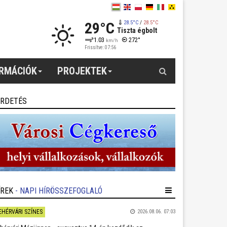
29°C
28.5°C
/
28.5°C
Tiszta égbolt
1.03
272°
km/h
Frissítve: 07:56
Keresés
ORMÁCIÓK
PROJEKTEK
IRDETÉS
ÍREK
- NAPI HÍRÖSSZEFOGLALÓ
EHÉRVÁRI SZÍNES
2026.08.06. 07:03