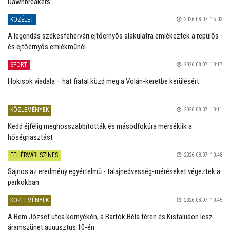
Dawnbreakers
KÖZÉLET
2026.08.07. 15:03
A legendás székesfehérvári ejtőernyős alakulatra emlékeztek a repülős
és ejtőernyős emlékműnél
SPORT
2026.08.07. 13:17
Hokisok viadala – hat fiatal küzd meg a Volán-keretbe kerülésért
KÖZLEMÉNYEK
2026.08.07. 13:11
Kedd éjfélig meghosszabbították és másodfokúra mérséklik a
hőségriasztást
FEHÉRVÁRI SZÍNES
2026.08.07. 10:48
Sajnos az eredmény egyértelmű - talajnedvesség-méréseket végeztek a
parkokban
KÖZLEMÉNYEK
2026.08.07. 10:45
A Bem József utca környékén, a Bartók Béla téren és Kisfaludon lesz
áramszünet augusztus 10-én