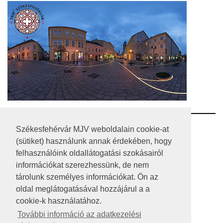
RSS
Székesfehérvár MJV weboldalain cookie-at
(sütiket) használunk annak érdekében, hogy
A HONLAP 2017.03.31-I ÁLLAPOTA
felhasználóink oldallátogatási szokásairól
információkat szerezhessünk, de nem
JOGI NYILATKOZAT
tárolunk személyes információkat. Ön az
IMPRESSZUM
oldal meglátogatásával hozzájárul a a
cookie-k használatához.
MÉDIAAJÁNLAT
További információ az adatkezelési