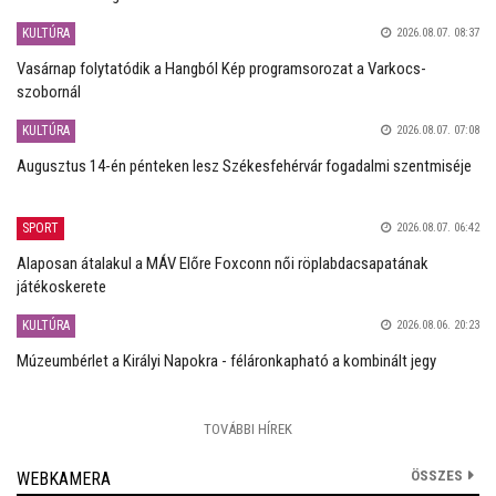
KULTÚRA
2026.08.07. 08:37
Vasárnap folytatódik a Hangból Kép programsorozat a Varkocs-
szobornál
KULTÚRA
2026.08.07. 07:08
Augusztus 14-én pénteken lesz Székesfehérvár fogadalmi szentmiséje
SPORT
2026.08.07. 06:42
Alaposan átalakul a MÁV Előre Foxconn női röplabdacsapatának
játékoskerete
KULTÚRA
2026.08.06. 20:23
Múzeumbérlet a Királyi Napokra - féláronkapható a kombinált jegy
TOVÁBBI HÍREK
ÖSSZES
WEBKAMERA