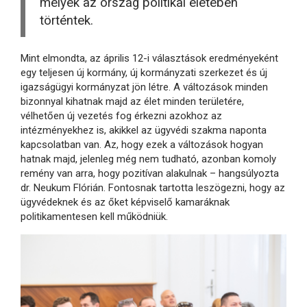
melyek az ország politikai életében
történtek.
Mint elmondta, az április 12-i választások eredményeként
egy teljesen új kormány, új kormányzati szerkezet és új
igazságügyi kormányzat jön létre. A változások minden
bizonnyal kihatnak majd az élet minden területére,
vélhetően új vezetés fog érkezni azokhoz az
intézményekhez is, akikkel az ügyvédi szakma naponta
kapcsolatban van. Az, hogy ezek a változások hogyan
hatnak majd, jelenleg még nem tudható, azonban komoly
remény van arra, hogy pozitívan alakulnak – hangsúlyozta
dr. Neukum Flórián. Fontosnak tartotta leszögezni, hogy az
ügyvédeknek és az őket képviselő kamaráknak
politikamentesen kell működniük.