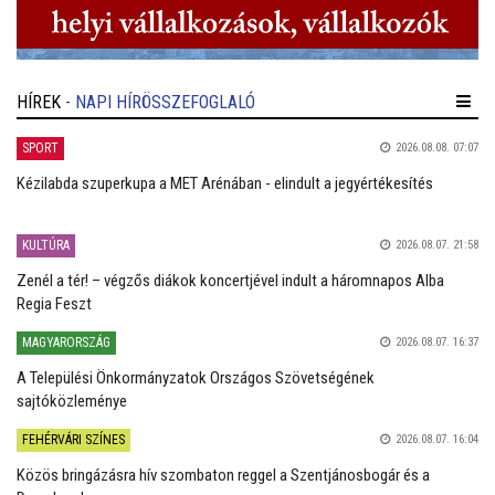
HÍREK
- NAPI HÍRÖSSZEFOGLALÓ
SPORT
2026.08.08. 07:07
Kézilabda szuperkupa a MET Arénában - elindult a jegyértékesítés
KULTÚRA
2026.08.07. 21:58
Zenél a tér! – végzős diákok koncertjével indult a háromnapos Alba
Regia Feszt
MAGYARORSZÁG
2026.08.07. 16:37
A Települési Önkormányzatok Országos Szövetségének
sajtóközleménye
FEHÉRVÁRI SZÍNES
2026.08.07. 16:04
Közös bringázásra hív szombaton reggel a Szentjánosbogár és a