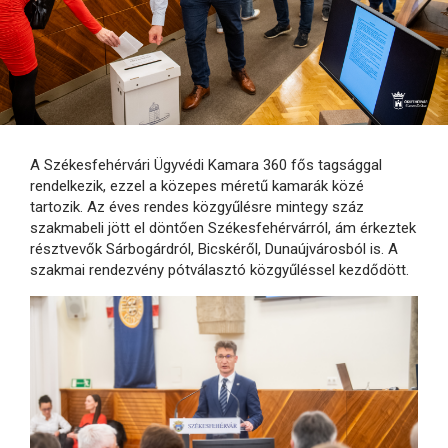
A Székesfehérvári Ügyvédi Kamara 360 fős tagsággal
rendelkezik, ezzel a közepes méretű kamarák közé
tartozik. Az éves rendes közgyűlésre mintegy száz
szakmabeli jött el döntően Székesfehérvárról, ám érkeztek
résztvevők Sárbogárdról, Bicskéről, Dunaújvárosból is. A
szakmai rendezvény pótválasztó közgyűléssel kezdődött.