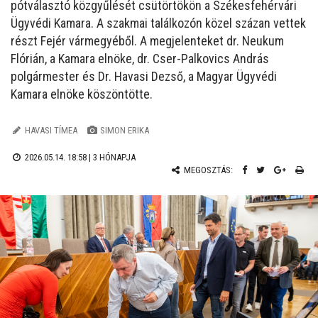
pótválasztó közgyűlését csütörtökön a Székesfehérvári
Ügyvédi Kamara. A szakmai találkozón közel százan vettek
részt Fejér vármegyéből. A megjelenteket dr. Neukum
Flórián, a Kamara elnöke, dr. Cser-Palkovics András
polgármester és Dr. Havasi Dezső, a Magyar Ügyvédi
Kamara elnöke köszöntötte.
HAVASI TÍMEA
SIMON ERIKA
2026.05.14. 18:58 |
3 HÓNAPJA
MEGOSZTÁS: