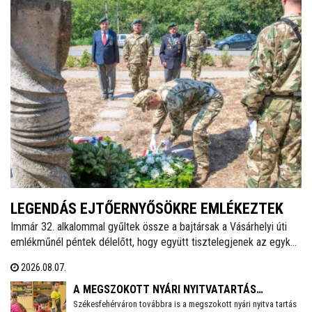
LEGENDÁS EJTŐERNYŐSÖKRE EMLÉKEZTEK
Immár 32. alkalommal gyűltek össze a bajtársak a Vásárhelyi úti
emlékműnél péntek délelőtt, hogy együtt tisztelegjenek az egykori
62. Önálló Ejtőernyős Zászlóalj előtt. A hagyományokat ápoló
2026.08.07.
Veterán Repülők és Ejtőernyősök Fejér Megyei Egyesülete ezzel a
rendezvénnyel őrzi az a második világháború után újjászervezett,
A MEGSZOKOTT NYÁRI NYITVATARTÁS
1951-től 1954-ig Székesfehérváron ismertté vált ejtőernyős
Székesfehérváron továbbra is a megszokott nyári nyitva tartás
MELLETT MŰKÖDNEK A FEHÉRVÁRI ÓVODÁK ÉS