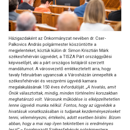
Házigazdaként az Önkormányzat nevében dr. Cser-
Palkovics András polgármester köszöntötte a
megjelenteket, köztük külön dr. Simon Krisztián Márk
székesfehérvári ügyvédet, a TISZA Párt országgyűlési
képviselőjét, aki a párt országos listájáról szerzett
mandátumot. A városvezető emlékeztetett arra, hogy
tavaly februárban ugyancsak a Városházán ünnepelték a
székesfehérvári és veszprémi ügyvédi kamara
megalakulásának 150 éves évfordulóját.
„A hivatás, amit
Önök választottak, mindig, minden történelmi korszakban
meghatározó volt. Városunk működése is elképzelhetetlen
lenne ügyvédi munka nélkül. Fontos, hogy az ügyvédek a
hivatásuk vonatkozásában is tudjanak kezdeményezéseket
tenni, véleményezni, értékelni, adott esetben bírálni. Bízom
abban, hogy a mai nap ilyen tekintetben is eredményes
lesz!”
– fogalmazott Székesfehérvár polgármestere.