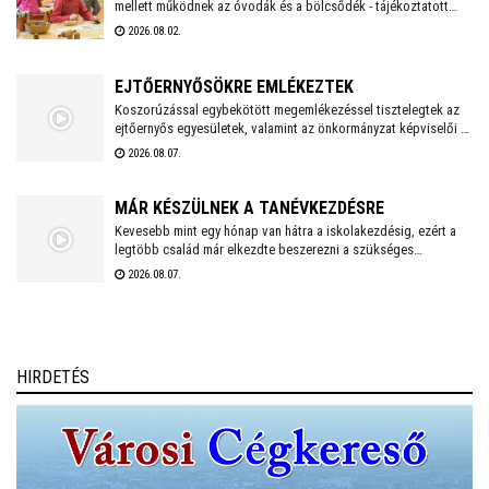
mellett működnek az óvodák és a bölcsődék - tájékoztatott
alakulat emlékét.
BÖLCSŐDÉK
közösségi oldalán a város polgármestere. Hétfőtől is tehát a
2026.08.02.
megszokott nyári nyitva tartással fogadják a piciket a
bölcsődék és az óvodák!
EJTŐERNYŐSÖKRE EMLÉKEZTEK
Koszorúzással egybekötött megemlékezéssel tisztelegtek az
ejtőernyős egyesületek, valamint az önkormányzat képviselői a
Repülős és Ejtőernyős Emlékműnél. A jelenlévők a 62. Önálló
2026.08.07.
Ejtőernyős Zászlóaljra emlékeztek.
MÁR KÉSZÜLNEK A TANÉVKEZDÉSRE
Kevesebb mint egy hónap van hátra a iskolakezdésig, ezért a
legtöbb család már elkezdte beszerezni a szükséges
tanszereket. A fehérvári papír-írószer üzletek már július eleje
2026.08.07.
óta készülnek a rohamra.
HIRDETÉS