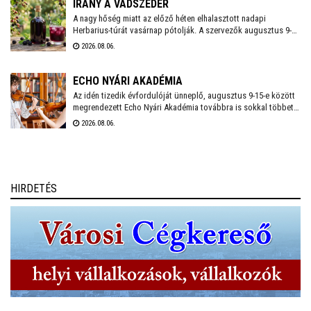
IRÁNY A VADSZEDER
A nagy hőség miatt az előző héten elhalasztott nadapi
Herbarius-túrát vasárnap pótolják. A szervezők augusztus 9-én
várnak mindenkit, aki szívesen csatlakozna a programhoz, hogy
2026.08.06.
a vitaminokban és ásványi anyagokban gazdag vadszederből
gyűjtsön Lencsés Rita gyógynövényszakértő vezetésével. A túra
Nadapról indul, a részvételhez ezúttal is előzetes
ECHO NYÁRI AKADÉMIA
bejelentkezést kérnek a szokásos elérhetőségeken.
Az idén tizedik évfordulóját ünneplő, augusztus 9-15-e között
megrendezett Echo Nyári Akadémia továbbra is sokkal többet
kínál, mint egy hagyományos zenei mesterkurzus. A családias
2026.08.06.
légkörnek, az intenzív művészi programnak és a különleges
környezetben történő elvonulásnak köszönhetően az Akadémia
egyedülálló találkozási pontja a művésztanároknak, a fiatal
zenészeknek és a közönségnek.
HIRDETÉS