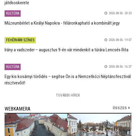
játékoskerete
KULTÚRA
2026.08.06. 20:23
Múzeumbérlet a Királyi Napokra - féláronkapható a kombinált jegy
FEHÉRVÁRI SZÍNES
2026.08.06. 19:07
Irány a vadszeder – augusztus 9-én vár mindenkit a túrára Lencsés Rita
KULTÚRA
2026.08.06. 16:37
Egy kis kosárnyi törődés – segítse Ön is a Nemzetközi Néptáncfesztivál
résztvevőit!
TOVÁBBI HÍREK
ÖSSZES
WEBKAMERA