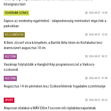
hőségriasztást
FEHÉRVÁRI SZÍNES
2026.08.07. 10:48
Sajnos az eredmény egyértelmű - talajnedvesség-méréseket végeztek a
parkokban
KÖZLEMÉNYEK
2026.08.07. 10:45
A Bem József utca környékén, a Bartók Béla téren és Kisfaludon lesz
áramszünet augusztus 10-én
KULTÚRA
2026.08.07. 08:37
Vasárnap folytatódik a Hangból Kép programsorozat a Varkocs-
szobornál
KULTÚRA
2026.08.07. 07:08
Augusztus 14-én pénteken lesz Székesfehérvár fogadalmi szentmiséje
SPORT
2026.08.07. 06:42
Alaposan átalakul a MÁV Előre Foxconn női röplabdacsapatának