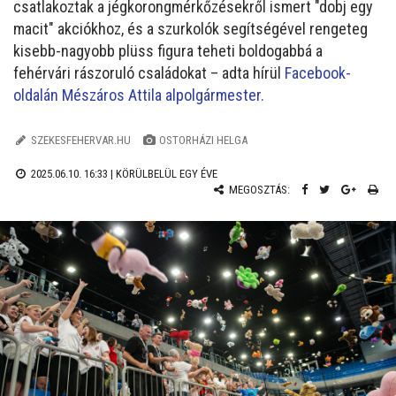
csatlakoztak a jégkorongmérkőzésekről ismert "dobj egy
macit" akciókhoz, és a szurkolók segítségével rengeteg
kisebb-nagyobb plüss figura teheti boldogabbá a
fehérvári rászoruló családokat – adta hírül
Facebook-
oldalán Mészáros Attila alpolgármester.
SZEKESFEHERVAR.HU
OSTORHÁZI HELGA
2025.06.10. 16:33 |
KÖRÜLBELÜL EGY ÉVE
MEGOSZTÁS: