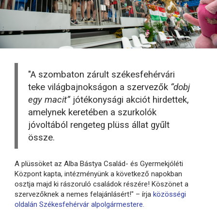
"A szombaton zárult székesfehérvári
teke világbajnokságon a szervezők
“dobj
egy macit”
jótékonysági akciót hirdettek,
amelynek keretében a szurkolók
jóvoltából rengeteg plüss állat gyűlt
össze.
A plüssöket az Alba Bástya Család- és Gyermekjóléti
Központ kapta, intézményünk a következő napokban
osztja majd ki rászoruló családok részére! Köszönet a
szervezőknek a nemes felajánlásért!" – írja
közösségi
oldalán Székesfehérvár alpolgármestere.