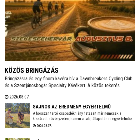
KÖZÖS BRINGÁZÁS
Bringázásra és egy finom kávéra hív a Dawnbreakers Cycling Club
és a Szentjánosbogár Specialty Kávékert. A közös tekerés
augusztus 8-án, szombaton reggel 8.00 órakor indul a Liszt Ferenc
2026.08.07.
utcai vendéglátóhelytől, az ingyenes programhoz bármilyen
kerékpárral lehet csatlakozni.
SAJNOS AZ EREDMÉNY EGYÉRTELMŰ
A hosszan tartó csapadékhiány hatásait már nemcsak a
kiszáradt növényzeten, hanem a talaj állapotán is egyértelműen
mérni lehet. A Városgondnokság szakemberei talajnedvesség-
2026.08.07.
mérő műszerrel vizsgálták meg Székesfehérvár több parkjának
és zöldterületének talaját, hogy pontos képet kapjanak a
jelenlegi helyzetről.