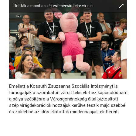
Dobták a macit a székesfehérvári teke vb-n is
Emellett a Kossuth Zsuzsanna Szociális Intézményt is
támogatják a szombaton zárult teke vb-hez kapcsolódóan:
a pálya szépítésre a Városgondnokság által biztosított
szép virágdekorációk hozzájuk kerülve teszik majd szebbé
és zöldebbé az idős ellátottak mindennapjait, élettereit.