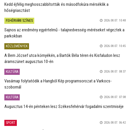
Kedd éjfélig meghosszabbították és másodfokúra mérséklik a
hőségriasztást
FEHÉRVÁRI SZÍNES
2026.08.07. 10:48
Sajnos az eredmény egyértelmű - talajnedvesség-méréseket végeztek a
parkokban
KÖZLEMÉNYEK
2026.08.07. 10:45
A Bem József utca környékén, a Bartók Béla téren és Kisfaludon lesz
áramszünet augusztus 10-én
KULTÚRA
2026.08.07. 08:37
Vasárnap folytatódik a Hangból Kép programsorozat a Varkocs-
szobornál
KULTÚRA
2026.08.07. 07:08
Augusztus 14-én pénteken lesz Székesfehérvár fogadalmi szentmiséje
SPORT
2026.08.07. 06:42