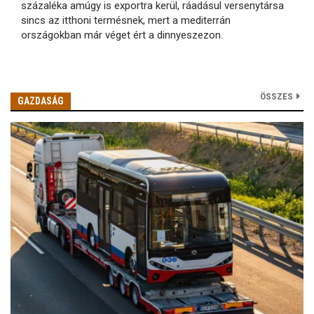
százaléka amúgy is exportra kerül, ráadásul versenytársa
sincs az itthoni termésnek, mert a mediterrán
országokban már véget ért a dinnyeszezon.
ÖSSZES
GAZDASÁG