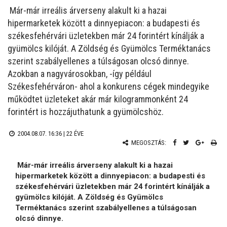
Már-már irreális árverseny alakult ki a hazai
hipermarketek között a dinnyepiacon: a budapesti és
székesfehérvári üzletekben már 24 forintért kínálják a
gyümölcs kilóját. A Zöldség és Gyümölcs Terméktanács
szerint szabályellenes a túlságosan olcsó dinnye.
Azokban a nagyvárosokban, -így például
Székesfehérváron- ahol a konkurens cégek mindegyike
működtet üzleteket akár már kilogrammonként 24
forintért is hozzájuthatunk a gyümölcshöz.
2004.08.07. 16:36 |
22 ÉVE
MEGOSZTÁS:
Már-már irreális árverseny alakult ki a hazai
hipermarketek között a dinnyepiacon: a budapesti és
székesfehérvári üzletekben már 24 forintért kínálják a
gyümölcs kilóját. A Zöldség és Gyümölcs
Terméktanács szerint szabályellenes a túlságosan
olcsó dinnye.