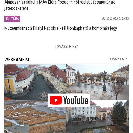
Alaposan átalakul a MÁV Előre Foxconn női röplabdacsapatának
játékoskerete
KULTÚRA
2026.08.06. 20:23
Múzeumbérlet a Királyi Napokra - féláronkapható a kombinált jegy
TOVÁBBI HÍREK
ÖSSZES
WEBKAMERA