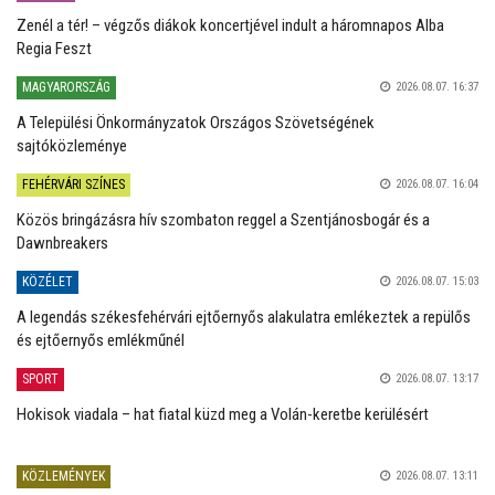
Zenél a tér! – végzős diákok koncertjével indult a háromnapos Alba
Regia Feszt
MAGYARORSZÁG
2026.08.07. 16:37
A Települési Önkormányzatok Országos Szövetségének
sajtóközleménye
FEHÉRVÁRI SZÍNES
2026.08.07. 16:04
Közös bringázásra hív szombaton reggel a Szentjánosbogár és a
Dawnbreakers
KÖZÉLET
2026.08.07. 15:03
A legendás székesfehérvári ejtőernyős alakulatra emlékeztek a repülős
és ejtőernyős emlékműnél
SPORT
2026.08.07. 13:17
Hokisok viadala – hat fiatal küzd meg a Volán-keretbe kerülésért
KÖZLEMÉNYEK
2026.08.07. 13:11