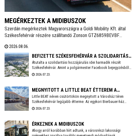
MEGÉRKEZTEK A MIDIBUSZOK
Szerdán megérkeztek Magyarországra a Goldi Mobility Kft. által
Székesfehérvár részére szállítandó Zonson GTZ6859BEVBF
elektromos midibuszok - írja a Magyarbusz Info. A 8,5 méter
2026.08.06.
hosszú járműveket nettó 126,23 millió forintos darabonkénti
vételáron szerzi be Székesfehérvár.
BEFIZETTE SZÉKESFEHÉRVÁR A SZOLIDARITÁSI
Átutalta a szolidaritási hozzájárulás idei harmadik részét
HOZZÁJÁRULÁS AKTUÁLIS RÉSZLETÉT
Székesfehérvár. Amint a polgármester Facebook bejegyzésből
kiderül, idén még 3,6 milliárd forintot kell befizetnie a városnak.
2026.07.23.
MEGNYITOTT A LITTLE BEAT ÉTTEREM A
Little BEAT néven csütörtökön megnyitott a Városház téren
VÁROSHÁZ TÉREN
Székesfehérvár legújabb étterme. Az egykori Bierbauer-ház
helyén 2010 óta a Pátria étterem működött egészen tavaly év
2026.07.23.
végéig, amikor a lejáró bérleti szerződés miatt kötelezően
pályáztatni kellett a helyiséget. A pályázatot a Fehérvár Gast
Kft. nyerte, mely többek között a Beat éttermet is évek óta nagy
ÉRKEZNEK A MIDIBUSZOK
sikerrel üzemelteti a városban.
Ahogy arról korábban hírt adtunk, a városrészi lakossági
igényekhez igazítva további menetrendi módosítások