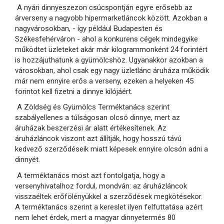
A nyári dinnyeszezon csúcspontján egyre erősebb az
árverseny a nagyobb hipermarketláncok között. Azokban a
nagyvárosokban, - így például Budapesten és
Székesfehérváron - ahol a konkurens cégek mindegyike
működtet üzleteket akár már kilogrammonként 24 forintért
is hozzájuthatunk a gyümölcshöz. Ugyanakkor azokban a
városokban, ahol csak egy nagy üzletlánc áruháza működik
már nem ennyire erős a verseny, ezeken a helyeken 45
forintot kell fizetni a dinnye kilójáért.
A Zöldség és Gyümölcs Terméktanács szerint
szabályellenes a túlságosan olcsó dinnye, mert az
áruházak beszerzési ár alatt értékesítenek. Az
áruházláncok viszont azt állítják, hogy hosszú távú
kedvező szerződéseik miatt képesek ennyire olcsón adni a
dinnyét.
A terméktanács most azt fontolgatja, hogy a
versenyhivatalhoz fordul, mondván: az áruházláncok
visszaéltek erőfölényükkel a szerződések megkötésekor.
A terméktanács szerint a kereslet ilyen felfuttatása azért
nem lehet érdek, mert a magyar dinnyetermés 80