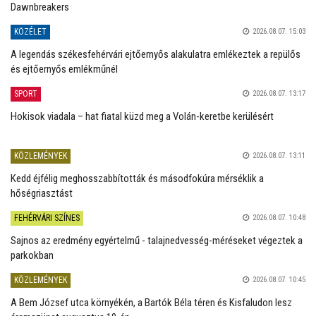
Dawnbreakers
KÖZÉLET
2026.08.07. 15:03
A legendás székesfehérvári ejtőernyős alakulatra emlékeztek a repülős
és ejtőernyős emlékműnél
SPORT
2026.08.07. 13:17
Hokisok viadala – hat fiatal küzd meg a Volán-keretbe kerülésért
KÖZLEMÉNYEK
2026.08.07. 13:11
Kedd éjfélig meghosszabbították és másodfokúra mérséklik a
hőségriasztást
FEHÉRVÁRI SZÍNES
2026.08.07. 10:48
Sajnos az eredmény egyértelmű - talajnedvesség-méréseket végeztek a
parkokban
KÖZLEMÉNYEK
2026.08.07. 10:45
A Bem József utca környékén, a Bartók Béla téren és Kisfaludon lesz