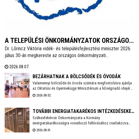
A TELEPÜLÉSI ÖNKORMÁNYZATOK ORSZÁGOS
Dr. Lőrincz Viktória vidék- és településfejlesztési miniszter 2026.
SZÖVETSÉGÉNEK SAJTÓKÖZLEMÉNYE
július 30-án megkereste az országos önkormányzati
érdekszövetségek elnökeit az Önkormányzatok Nemzeti
2026.08.07.
Együttműködési Tanácsa (ÖNET) soron következő ülésének
előkészítésével kapcsolatosan és javaslatokat kért az ülés
BEZÁRHATNAK A BÖLCSŐDÉK ÉS ÓVODÁK
napirendjére.
Valamennyi bölcsőde és óvoda számára megfontolásra ajánlja
az Oktatási és Gyermekügyi Minisztérium a hőségriadó idejére
a zárvatartás lehetőségét, erről tájékoztatott Lannert Judit
2026.08.02.
oktatási és gyermekügyi miniszter Facebook-oldalán
szombaton.
TOVÁBBI ENERGIATAKARÉKOS INTÉZKEDÉSEKET
Székesfehérvár Önkormányzata a Kormány
VEZET BE SZÉKESFEHÉRVÁR
energiatakarékosságra vonatkozó felhívásához csatlakozva
több intézkedést vezet be a villamosenergia-felhasználás
2026.08.01.
csökkentése érdekében. A cél, hogy az önkormányzati
feladatellátás zavartalan biztosítása mellett mérséklődjön az