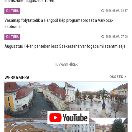
áramszünet augusztus 10-én
KULTÚRA
2026.08.07. 08:37
Vasárnap folytatódik a Hangból Kép programsorozat a Varkocs-
szobornál
KULTÚRA
2026.08.07. 07:08
Augusztus 14-én pénteken lesz Székesfehérvár fogadalmi szentmiséje
TOVÁBBI HÍREK
ÖSSZES
WEBKAMERA