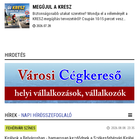
energiafelhasználás, és a munkavállalók számára is
MEGÚJUL A KRESZ
biztonságos munkakörnyezetet lehessen fenntartani.
Biztonságosabb utakat szeretne? Mondja el a véleményét a
KRESZ-megújítás tervezetéről! Csupán 10-15 percet vesz
igénybe a Közlekedési és Beruházási Minisztérium által
2026.07.28.
készített kérdőív kitöltése, amely többek között az elektromos
rollerek használatának kérdéskörét is érinti. A válaszadás
anonim és önkéntes.
HIRDETÉS
HÍREK
- NAPI HÍRÖSSZEFOGLALÓ
FEHÉRVÁRI SZÍNES
2026.08.08. 23:35
Királyok a Belvárosban - hamarosan kezdődnek a Székesfehérvári Királyi