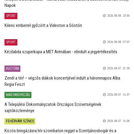
Napok
SPORT
2026.08.08. 23:00
Kilenc emberrel győzött a Videoton a Sóstón
SPORT
2026.08.08. 07:07
Kézilabda szuperkupa a MET Arénában - elindult a jegyértékesítés
KULTÚRA
2026.08.07. 21:58
Zenél a tér! – végzős diákok koncertjével indult a háromnapos Alba
Regia Feszt
MAGYARORSZÁG
2026.08.07. 16:37
A Települési Önkormányzatok Országos Szövetségének
sajtóközleménye
FEHÉRVÁRI SZÍNES
2026.08.07. 16:04
Közös bringázásra hív szombaton reggel a Szentjánosbogár és a