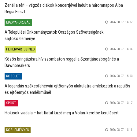
Zenél a tér! – végzős diákok koncertjével indult a háromnapos Alba
Regia Feszt
MAGYARORSZÁG
2026.08.07. 16:37
A Települési Önkormányzatok Országos Szövetségének
sajtóközleménye
FEHÉRVÁRI SZÍNES
2026.08.07. 16:04
Közös bringázásra hív szombaton reggel a Szentjánosbogár és a
Dawnbreakers
KÖZÉLET
2026.08.07. 15:03
A legendás székesfehérvári ejtőernyős alakulatra emlékeztek a repülős
és ejtőernyős emlékműnél
SPORT
2026.08.07. 13:17
Hokisok viadala – hat fiatal küzd meg a Volán-keretbe kerülésért
KÖZLEMÉNYEK
2026.08.07. 13:11