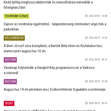
Kedd éjfélig meghosszabbították és másodfokúra mérséklik a
hőségriasztást
FEHÉRVÁRI SZÍNES
2026.08.07. 10:48
Sajnos az eredmény egyértelmű - talajnedvesség-méréseket végeztek a
parkokban
KÖZLEMÉNYEK
2026.08.07. 10:45
A Bem József utca környékén, a Bartók Béla téren és Kisfaludon lesz
áramszünet augusztus 10-én
KULTÚRA
2026.08.07. 08:37
Vasárnap folytatódik a Hangból Kép programsorozat a Varkocs-
szobornál
KULTÚRA
2026.08.07. 07:08
Augusztus 14-én pénteken lesz Székesfehérvár fogadalmi szentmiséje
SPORT
2026.08.07. 06:42