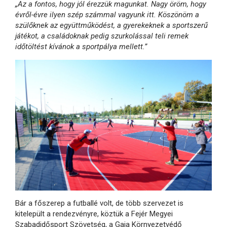
„Az a fontos, hogy jól érezzük magunkat. Nagy öröm, hogy
évről-évre ilyen szép számmal vagyunk itt. Köszönöm a
szülőknek az együttműködést, a gyerekeknek a sportszerű
játékot, a családoknak pedig szurkolással teli remek
időtöltést kívánok a sportpálya mellett.”
Bár a főszerep a futballé volt, de több szervezet is
kitelepült a rendezvényre, köztük a Fejér Megyei
Szabadidősport Szövetség, a Gaja Környezetvédő