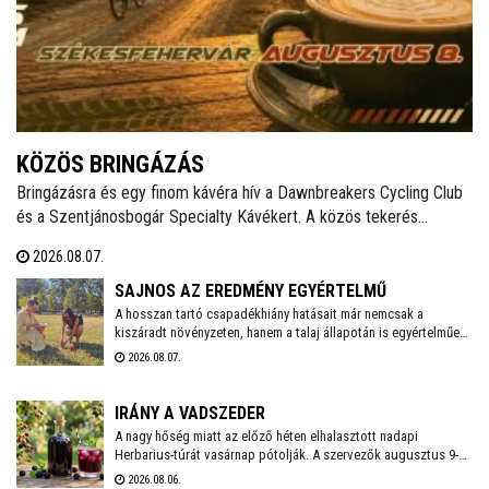
KÖZÖS BRINGÁZÁS
Bringázásra és egy finom kávéra hív a Dawnbreakers Cycling Club
és a Szentjánosbogár Specialty Kávékert. A közös tekerés
augusztus 8-án, szombaton reggel 8.00 órakor indul a Liszt Ferenc
2026.08.07.
utcai vendéglátóhelytől, az ingyenes programhoz bármilyen
kerékpárral lehet csatlakozni.
SAJNOS AZ EREDMÉNY EGYÉRTELMŰ
A hosszan tartó csapadékhiány hatásait már nemcsak a
kiszáradt növényzeten, hanem a talaj állapotán is egyértelműen
mérni lehet. A Városgondnokság szakemberei talajnedvesség-
2026.08.07.
mérő műszerrel vizsgálták meg Székesfehérvár több parkjának
és zöldterületének talaját, hogy pontos képet kapjanak a
jelenlegi helyzetről.
IRÁNY A VADSZEDER
A nagy hőség miatt az előző héten elhalasztott nadapi
Herbarius-túrát vasárnap pótolják. A szervezők augusztus 9-én
várnak mindenkit, aki szívesen csatlakozna a programhoz, hogy
2026.08.06.