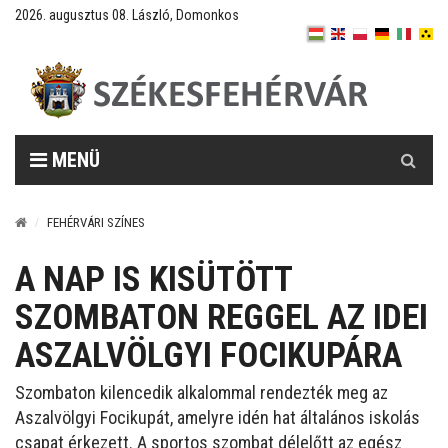
2026. augusztus 08. László, Domonkos
Keresés
MENÜ
FEHÉRVÁRI SZÍNES
A NAP IS KISÜTÖTT
SZOMBATON REGGEL AZ IDEI
ASZALVÖLGYI FOCIKUPÁRA
Szombaton kilencedik alkalommal rendezték meg az
Aszalvölgyi Focikupát, amelyre idén hat általános iskolás
csapat érkezett. A sportos szombat délelőtt az egész