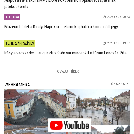
Alaposan átalakul a MÁV Előre Foxconn női röplabdacsapatának
játékoskerete
KULTÚRA
2026.08.06. 20:23
Múzeumbérlet a Királyi Napokra - féláronkapható a kombinált jegy
FEHÉRVÁRI SZÍNES
2026.08.06. 19:07
Irány a vadszeder – augusztus 9-én vár mindenkit a túrára Lencsés Rita
TOVÁBBI HÍREK
ÖSSZES
WEBKAMERA