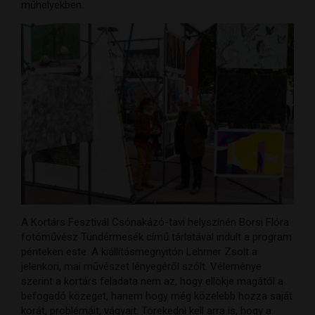
műhelyekben.
A Kortárs Fesztivál Csónakázó-tavi helyszínén Borsi Flóra
fotóművész Tündérmesék című tárlatával indult a program
pénteken este. A kiállításmegnyitón Lehrner Zsolt a
jelenkori, mai művészet lényegéről szólt. Véleménye
szerint a kortárs feladata nem az, hogy ellökje magától a
befogadó közeget, hanem hogy még közelebb hozza saját
korát, problémáit, vágyait. Törekedni kell arra is, hogy a