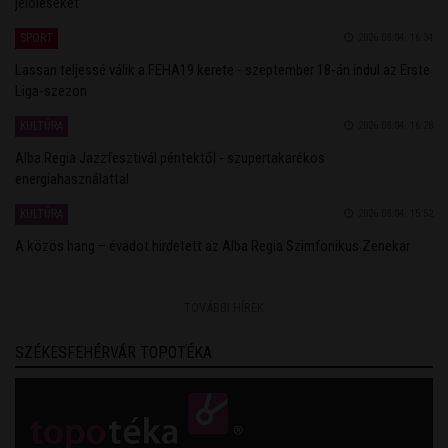
jelöléseket
SPORT
2026.08.04. 16:34
Lassan teljessé válik a FEHA19 kerete - szeptember 18-án indul az Erste
Liga-szezon
KULTÚRA
2026.08.04. 16:28
Alba Regia Jazzfesztivál péntektől - szupertakarékos
energiahasználattal
KULTÚRA
2026.08.04. 15:52
A közös hang – évadot hirdetett az Alba Regia Szimfonikus Zenekar
TOVÁBBI HÍREK
SZÉKESFEHÉRVÁR TOPOTÉKA