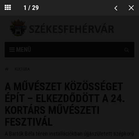
2026. augusztus 06. Berta, Bettina
1
/
29
Keresés
MENÜ
KULTÚRA
A MŰVÉSZET KÖZÖSSÉGET
ÉPÍT – ELKEZDŐDÖTT A 24.
KORTÁRS MŰVÉSZETI
FESZTIVÁL
A Bartók Béla téren installációkban újjászületett szépkorú