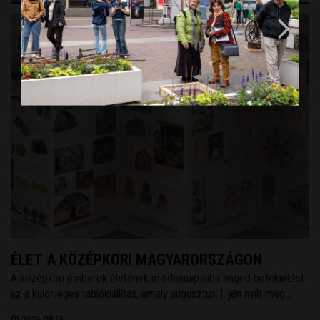
ÉLET A KÖZÉPKORI MAGYARORSZÁGON
A középkori emberek életének mindennapjaiba enged betekintést
az a különleges tablókiállítás, amely augusztus 1-jén nyílt meg
Székesfehérváron, a Városi Levéltár és Kutatóintézetben. A tárlat
2026.08.05.