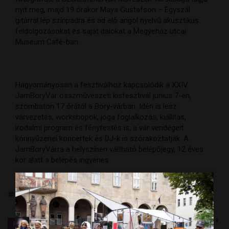
nyit meg, majd 19 órakor Maya Gustafson – Egyszál
gitárral lép színpadra és ad elő angol nyelvű akusztikus
feldolgozásokat és saját dalokat a Megyeház utcai
Museum Café-ban.
Hagyományosan a fesztiválhoz kapcsolódik a XXIV.
JamBoryVár összművészeti kisfesztivál június 7-én,
szombaton 17 órától a Bory-várban. Idén is lesz
várvezetés, workshopok, jóga foglalkozás, kiállítás,
irodalmi program és fényfestés is, a vár vendégeit
könnyűzenei koncertek és DJ-k is szórakoztatják. A
JamBoryVárra a helyszínen váltható belépőjegy, 12 éves
kor alatt a belépés ingyenes.
fehérvári fiatalok
kiállítás
koncert
ÖSSZES
KULTÚRA