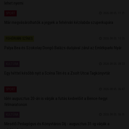
lehet nyerni
SPORT
2026.08.05. 11:21
Már megvásárolhatók a jegyek a fehérvári kézilabda szuperkupára
FEHÉRVÁRI SZÍNES
2026.08.05. 10:25
Palya Bea és Szokolay Dongó Balázs duójával zárul az Emlékparki Nyár
KULTÚRA
2026.08.05. 08:33
Egy héttel később nyit a Széna Téri és a Zsolt Utcai Tagkönyvtár
SPORT
2026.08.05. 06:47
Idén augusztus 20-án is várják a futás kedvelőit a Bence-hegyi
félmaratonon
KULTÚRA
2026.08.05. 06:31
Mesélő Pedagógus és Könyvtáros Díj - augusztus 31-ig várják a