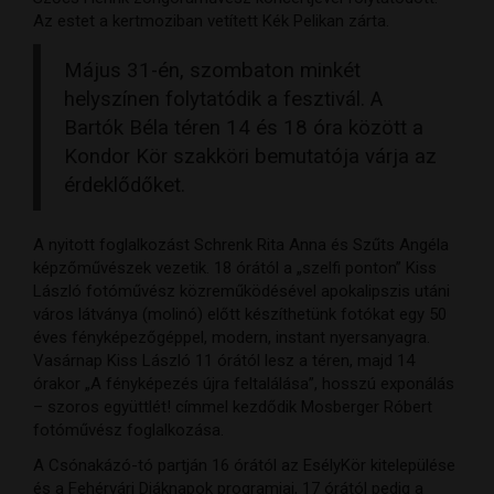
Az estet a kertmoziban vetített Kék Pelikan zárta.
Május 31-én, szombaton minkét
helyszínen folytatódik a fesztivál. A
Bartók Béla téren 14 és 18 óra között a
Kondor Kör szakköri bemutatója várja az
érdeklődőket.
A nyitott foglalkozást Schrenk Rita Anna és Szűts Angéla
képzőművészek vezetik. 18 órától a „szelfi ponton” Kiss
László fotóművész közreműködésével apokalipszis utáni
város látványa (molinó) előtt készíthetünk fotókat egy 50
éves fényképezőgéppel, modern, instant nyersanyagra.
Vasárnap Kiss László 11 órától lesz a téren, majd 14
órakor „A fényképezés újra feltalálása”, hosszú exponálás
– szoros együttlét! címmel kezdődik Mosberger Róbert
fotóművész foglalkozása.
A Csónakázó-tó partján 16 órától az EsélyKör kitelepülése
és a Fehérvári Diáknapok programjai, 17 órától pedig a