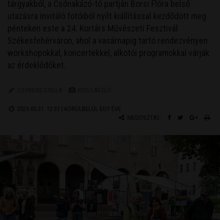
tárgyakból, a Csónakázó-tó partján Borsi Flóra belső
utazásra invitáló fotóiból nyílt kiállítással kezdődött meg
pénteken este a 24. Kortárs Művészeti Fesztivál
Székesfehérváron, ahol a vasárnapig tartó rendezvényen
workshopokkal, koncertekkel, alkotói programokkal várják
az érdeklődőket.
CSORDÁS CSILLA
KISS LÁSZLÓ
2025.05.31. 12:31 |
KÖRÜLBELÜL EGY ÉVE
MEGOSZTÁS: