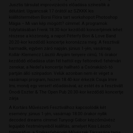
Jusztis társulat improvizációs előadása színesítik a
délutánt. Ugyancsak 17 órától az SZKKK kis
kiállítótermében Borsi Flóra tart workshopot Photoshop
Mágia – Mi van kép mögött? címmel. A programok
folytatásában Frenk 18.30-kor kezdődő koncertjének lehet
részese a közönség, a napot Péterfy Bori & Love Band
20.20-kor kezdődő koncertje koronázza meg. A fesztivál
harmadik, egyben záró napján, június 1-jén, vasárnap
Kollár-Klemencz László Anyám tenyere című, 16 órakor
kezdődő előadása után fél hattól egy feltörekvő fehérvári
zenekar, a Nedel’a koncertje hallható a Csónakázó-tó
partján álló színpadon. Velük azonban nem ér véget a
vasárnapi program, hiszen 18.40-kor érkezik Csuja Imre
Imi, mondj egy verset! előadásával, az estét és a fesztivált
Ónodi Eszter & The Open Pub 20.30-kor kezdődő koncertje
zárja.
A Kortárs Művészeti Fesztiválhoz kapcsolódik két
esemény: június 1-jén, vasárnap 18.00 órakor nyílik
decoded dreams címmel Tunyogi Gábor képzőművész
legújabb festményeiből kiállítás, amelyet Kiss László
fotográfus, a Székesfehérvári Művészek Társasága tagja