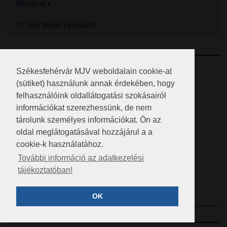
Művházak
TIT Fejér Megyei Egyesülete
RSS
Székesfehérvár MJV weboldalain cookie-at
(sütiket) használunk annak érdekében, hogy
A HONLAP 2017.03.31-I ÁLLAPOTA
felhasználóink oldallátogatási szokásairól
információkat szerezhessünk, de nem
JOGI NYILATKOZAT
tárolunk személyes információkat. Ön az
IMPRESSZUM
oldal meglátogatásával hozzájárul a a
cookie-k használatához.
MÉDIAAJÁNLAT
További információ az adatkezelési
tájékoztatóban!
KÖZÉRDEKŰ ADATOK
ADATVÉDELEM
OK
©2023 SZÉKESFEHÉRVÁR MEGYEI JOGÚ VÁROS