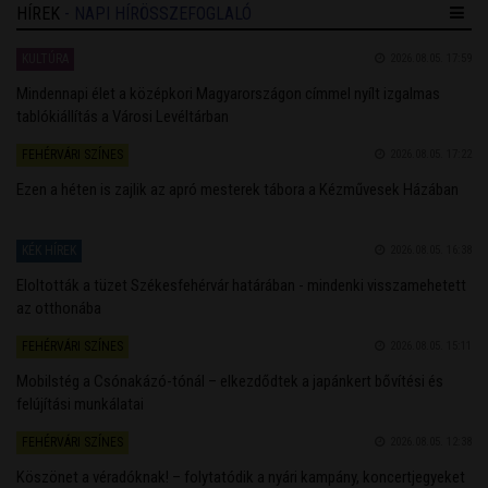
HÍREK
- NAPI HÍRÖSSZEFOGLALÓ
KULTÚRA
2026.08.05. 17:59
Mindennapi élet a középkori Magyarországon címmel nyílt izgalmas
tablókiállítás a Városi Levéltárban
FEHÉRVÁRI SZÍNES
2026.08.05. 17:22
Ezen a héten is zajlik az apró mesterek tábora a Kézművesek Házában
KÉK HÍREK
2026.08.05. 16:38
Eloltották a tüzet Székesfehérvár határában - mindenki visszamehetett
az otthonába
FEHÉRVÁRI SZÍNES
2026.08.05. 15:11
Mobilstég a Csónakázó-tónál – elkezdődtek a japánkert bővítési és
felújítási munkálatai
FEHÉRVÁRI SZÍNES
2026.08.05. 12:38
Köszönet a véradóknak! – folytatódik a nyári kampány, koncertjegyeket