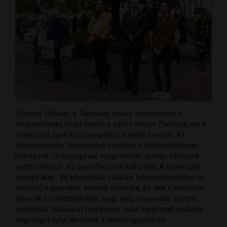
Szentes Ottokár, a Társaság elnöke köszöntötte a
megjelenteket, majd átadta a szót Lehrner Zsoltnak, aki a
művészeti ágak közösségépítő erejéről beszélt. Az
alpolgármester köszönetet mondott a Székesfehérvári
Művészek Társaságának, hogy aktívan alakítja városunk
kortárs képző- és iparművészeti kultúráját. A művészeti
képzés alap- és középfokú oktatási intézményeinkben is
elérhető a gyerekek, fiatalok számára, és akik e területen
tervezik a továbbtanulást, vagy még magasabb szintre
szeretnék tudásukat fejleszteni, nekik nyújtanak szakmai
segítséget helyi alkotóink a tehetséggondozó