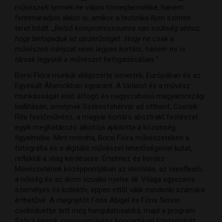
művészeti termék ne váljon tömegtermékké, hanem
fennmaradjon akkor is, amikor a technika ilyen szinten
teret hódít.
„Belső kompromisszumra van szükség ahhoz,
hogy befogadjuk az újszerűséget. Hogy ne csak a
művészeti irányzat neve legyen kortárs, hanem mi is
társak legyünk a művészet befogadásában.”
Borsi Flóra munkái világszerte ismertek, Európában és az
Egyesült Államokban egyaránt. A tárlatot és a művész
munkásságát első átfogó és nagyszabású magyarországi
kiállításán, amelynek Székesfehérvár ad otthont, Cserbik
Rita festőművész, a magyar kortárs absztrakt festészet
egyik meghatározó alkotója ajánlotta a közönség
figyelmébe. Mint mondta, Borsi Flóra művészetében a
fotográfia és a digitális művészet lehetőségeivel kutat,
reflektál a világ kérdéseire. Értelmez és kérdez.
Művészetének középpontjában az identitás, az önreflexió,
a nőiség és az álom vizuális nyelve áll. Világa egyszerre
személyes és kollektív, éppen ettől válik mindenki számára
érthetővé. A megnyitót Fóris Abigél és Fóris Simon
csellóduettje tett még hangulatosabbá, majd a program
Szőcs Henrik zongoraművész koncertjével folytatódott.