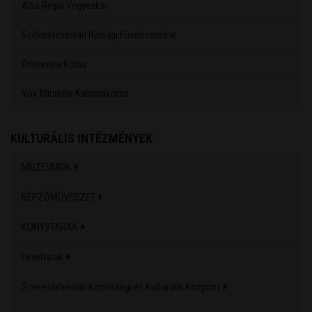
Alba Regia Vegyeskar
Székesfehérvári Ifjúsági Fúvószenekar
Primavera Kórus
Vox Mirabilis Kamarakórus
KULTURÁLIS INTÉZMÉNYEK
MÚZEUMOK
KÉPZŐMŰVÉSZET
KÖNYVTÁRAK
Levéltárak
Székesfehérvári Közösségi és Kulturális Központ