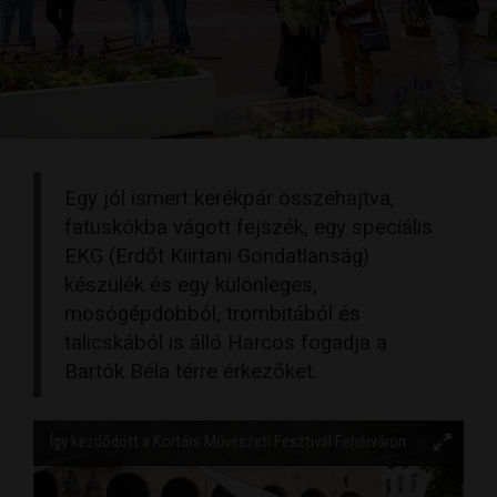
Egy jól ismert kerékpár összehajtva,
fatuskókba vágott fejszék, egy speciális
EKG (Erdőt Kiirtani Gondatlanság)
készülék és egy különleges,
mosógépdobból, trombitából és
talicskából is álló Harcos fogadja a
Bartók Béla térre érkezőket.
Így kezdődött a Kortárs Művészeti Fesztivál Fehérváron