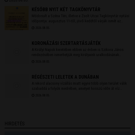
bemutatja többek között az étkezési szokásokat, a lakótereket,
az oktatást, a szórakozást és számos egyéb fontos életteret és
KÉSŐBB NYIT KÉT TAGKÖNYVTÁR
szokást.
Módosult a Széna Téri, illetve a Zsolt Utcai Tagkönyvtár nyitási
időpontja: augusztus 11-től, jövő keddtől várják ismét az
olvasókat. A csütörtökre tervezett Zümmögő foglalkozás is
2026.08.05.
elmarad emiatt.
KORONÁZÁSI SZERTARTÁSJÁTÉK
A Királyi Napok keretében ebben az évben is Szikora János
rendezésében ismerhetjük meg királyaink uralkodásának
történetét. Idén újra a Nemzeti Emlékhely ad otthont a
2026.08.05.
koronázásokról szóló előadásoknak.
RÉGÉSZETI LELETEK A DUNÁBAN
A rekord alacsony vízállás miatt egyre több olyan terület válik
szabaddá a folyók medrében, amelyet hosszú időn át víz
borított. A visszahúzódó Duna és más folyók sokszor nemcsak
2026.08.05.
a homokpadokat mutatják meg, hanem akár évszázadok óta
rejtőző régészeti emlékeket is.
HIRDETÉS