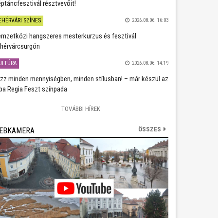
ptáncfesztivál résztvevőit!
EHÉRVÁRI SZÍNES
2026.08.06. 16:03
mzetközi hangszeres mesterkurzus és fesztivál
hérvárcsurgón
ULTÚRA
2026.08.06. 14:19
zz minden mennyiségben, minden stílusban! – már készül az
ba Regia Feszt színpada
TOVÁBBI HÍREK
ÖSSZES
EBKAMERA