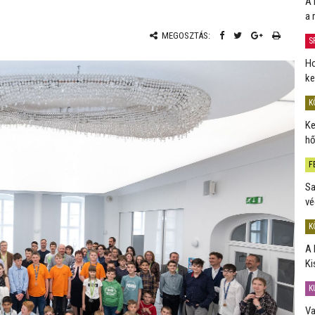
A 
a 
MEGOSZTÁS:
S
Ho
ke
K
Ke
hő
F
Sa
vé
K
A 
Ki
K
Va