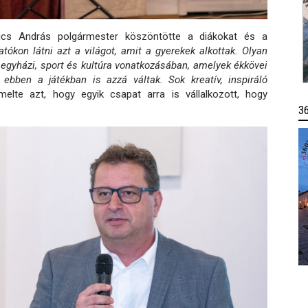
vics András polgármester köszöntötte a diákokat és a
tókon látni azt a világot, amit a gyerekek alkottak. Olyan
i, egyházi, sport és kultúra vonatkozásában, amelyek ékkövei
ben a játékban is azzá váltak. Sok kreatív, inspiráló
elte azt, hogy egyik csapat arra is vállalkozott, hogy
3