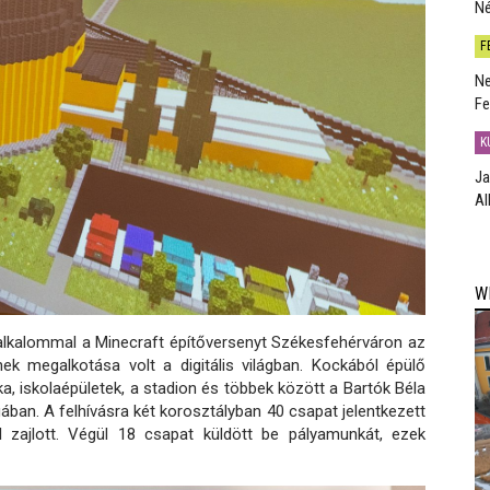
Né
F
Ne
Fe
K
Ja
Al
W
alkalommal a Minecraft építőversenyt Székesfehérváron az
nek megalkotása volt a digitális világban. Kockából épülő
a, iskolaépületek, a stadion és többek között a Bartók Béla
gában. A felhívásra két korosztályban 40 csapat jelentkezett
zajlott. Végül 18 csapat küldött be pályamunkát, ezek