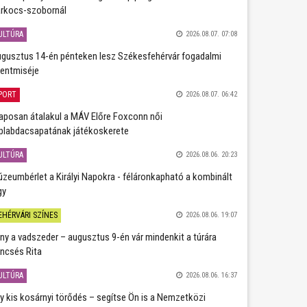
rkocs-szobornál
ULTÚRA
2026.08.07. 07:08
gusztus 14-én pénteken lesz Székesfehérvár fogadalmi
entmiséje
PORT
2026.08.07. 06:42
aposan átalakul a MÁV Előre Foxconn női
plabdacsapatának játékoskerete
ULTÚRA
2026.08.06. 20:23
zeumbérlet a Királyi Napokra - féláronkapható a kombinált
gy
EHÉRVÁRI SZÍNES
2026.08.06. 19:07
ány a vadszeder – augusztus 9-én vár mindenkit a túrára
ncsés Rita
ULTÚRA
2026.08.06. 16:37
y kis kosárnyi törődés – segítse Ön is a Nemzetközi