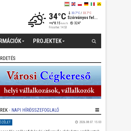
34°C
33.7°C
/
33.7°C
Szórványos fel...
8.15
324°
km/h
Frissítve: 14:53
Keresés
ORMÁCIÓK
PROJEKTEK
IRDETÉS
ÍREK
- NAPI HÍRÖSSZEFOGLALÓ
ÖZÉLET
2026.08.07. 15:03