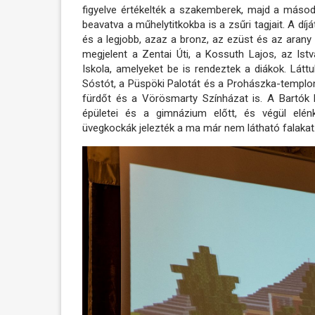
figyelve értékelték a szakemberek, majd a máso
beavatva a műhelytitkokba is a zsűri tagjait. A d
és a legjobb, azaz a bronz, az ezüst és az arany 
megjelent a Zentai Úti, a Kossuth Lajos, az Istv
Iskola, amelyeket be is rendeztek a diákok. Lát
Sóstót, a Püspöki Palotát és a Prohászka-templomo
fürdőt és a Vörösmarty Színházat is. A Bartók B
épületei és a gimnázium előtt, és végül elénk
üvegkockák jelezték a ma már nem látható falakat