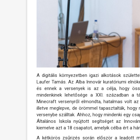
A digitális környezetben igazi alkotások szület
Laufer Tamás. Az Alba Innovár kuratóriumi elnöke
és ennek a versenyek is az a célja, hogy össz
mindenkinek lehetősége a XXI. században a tá
Minecraft versenyről elmondta, hatalmas volt az 
illetve meglepve, de örömmel tapasztalták, hogy
versenybe szálltak. Ahhoz, hogy mindenki egy csap
Általános Iskola nyújtott segítséget az Innová
kiemelve azt a 18 csapatot, amelyik célba ért a 
A kétkörös zsűrizés során először a leadott m