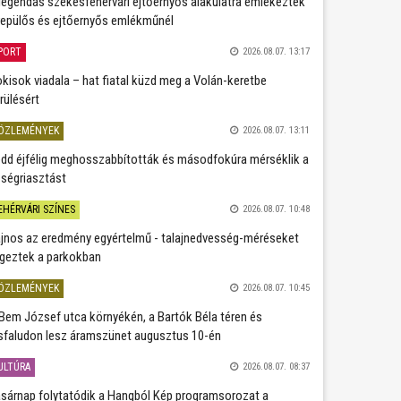
legendás székesfehérvári ejtőernyős alakulatra emlékeztek
repülős és ejtőernyős emlékműnél
PORT
2026.08.07. 13:17
kisok viadala – hat fiatal küzd meg a Volán-keretbe
rülésért
ÖZLEMÉNYEK
2026.08.07. 13:11
dd éjfélig meghosszabbították és másodfokúra mérséklik a
ségriasztást
EHÉRVÁRI SZÍNES
2026.08.07. 10:48
jnos az eredmény egyértelmű - talajnedvesség-méréseket
geztek a parkokban
ÖZLEMÉNYEK
2026.08.07. 10:45
Bem József utca környékén, a Bartók Béla téren és
sfaludon lesz áramszünet augusztus 10-én
ULTÚRA
2026.08.07. 08:37
sárnap folytatódik a Hangból Kép programsorozat a