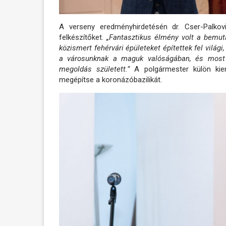
A verseny eredményhirdetésén dr. Cser-Palko
felkészítőket.
„Fantasztikus élmény volt a bemuta
közismert fehérvári épületeket építettek fel világ
a városunknak a maguk valóságában, és most eb
megoldás született.”
A polgármester külön kiem
megépítse a koronázóbazilikát.