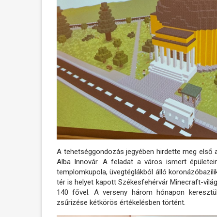
A tehetséggondozás jegyében hirdette meg első 
Alba Innovár. A feladat a város ismert épületei
templomkupola, üvegtéglákból álló koronázóbazilik
tér is helyet kapott Székesfehérvár Minecraft-vilá
140 fővel. A verseny három hónapon keresztül 
zsűrizése kétkörös értékelésben történt.