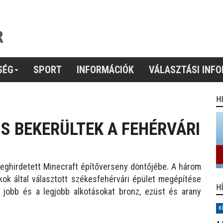
SÉG
SPORT
INFORMÁCIÓK
VÁLASZTÁSI INF
H
IS BEKERÜLTEK A FEHÉRVÁRI
 meghirdetett Minecraft építőverseny döntőjébe. A három
ákok által választott székesfehérvári épület megépítése
H
g jobb és a legjobb alkotásokat bronz, ezüst és arany
K