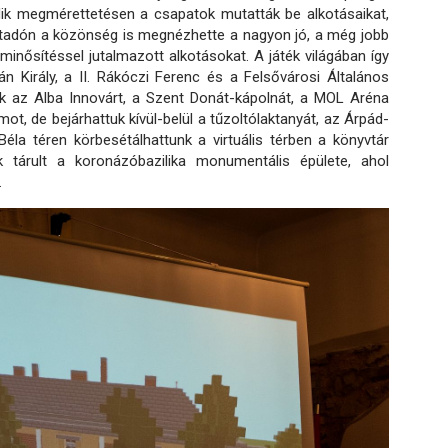
dik megmérettetésen a csapatok mutatták be alkotásaikat,
íjátadón a közönség is megnézhette a nagyon jó, a még jobb
minősítéssel jutalmazott alkotásokat. A játék világában így
án Király, a II. Rákóczi Ferenc és a Felsővárosi Általános
tuk az Alba Innovárt, a Szent Donát-kápolnát, a MOL Aréna
t, de bejárhattuk kívül-belül a tűzoltólaktanyát, az Árpád-
éla téren körbesétálhattunk a virtuális térben a könyvtár
 tárult a koronázóbazilika monumentális épülete, ahol
.