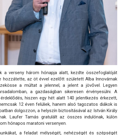
tek a verseny három hónapja alatt, kezdte összefoglalóját
 hozzátette, az öt évvel ezelőtt született Alba Innovárnak
ekösse a múltat a jelennel, a jelent a jövővel. Legyen
rsadalomban, a gazdaságban sikeresen érvényesülni. A
érdeklődés, hiszen egy hét alatt 140 jelentkezés érkezett,
 nemcsak 12 éven felüliek, hanem alsó tagozatos diákok is
atban dolgozzon, a helyszín biztosításával az István Király
rnak. Laufer Tamás gratulált az összes indulónak, külön
három hónapos maratoni versenyen.
unkákat, a feladat mélységét, nehézségét és szépségét