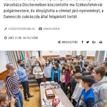
Városháza Dísztermében köszöntötte ma Székesfehérvár
polgármestere, és átnyújtotta a címmel járó nyereményt, a
Damniczki cukrászda által felajánlott tortát.
SZEKESFEHERVAR.HU
SIMON ERIKA
2021.11.05. 16:15 |
5 ÉVE
MEGOSZTÁS: