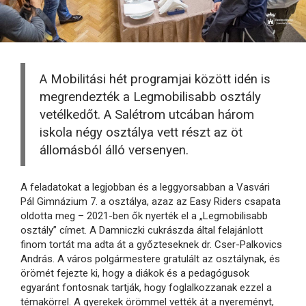
A Mobilitási hét programjai között idén is
megrendezték a Legmobilisabb osztály
vetélkedőt. A Salétrom utcában három
iskola négy osztálya vett részt az öt
állomásból álló versenyen.
A feladatokat a legjobban és a leggyorsabban a Vasvári
Pál Gimnázium 7. a osztálya, azaz az Easy Riders csapata
oldotta meg – 2021-ben ők nyerték el a „Legmobilisabb
osztály” címet. A Damniczki cukrászda által felajánlott
finom tortát ma adta át a győzteseknek dr. Cser-Palkovics
András. A város polgármestere gratulált az osztálynak, és
örömét fejezte ki, hogy a diákok és a pedagógusok
egyaránt fontosnak tartják, hogy foglalkozzanak ezzel a
témakörrel. A gyerekek örömmel vették át a nyereményt,