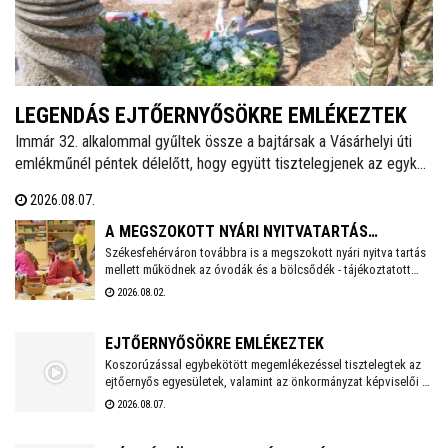
LEGENDÁS EJTŐERNYŐSÖKRE EMLÉKEZTEK
Immár 32. alkalommal gyűltek össze a bajtársak a Vásárhelyi úti
emlékműnél péntek délelőtt, hogy együtt tisztelegjenek az egykori
62. Önálló Ejtőernyős Zászlóalj előtt. A hagyományokat ápoló
2026.08.07.
Veterán Repülők és Ejtőernyősök Fejér Megyei Egyesülete ezzel a
rendezvénnyel őrzi az a második világháború után újjászervezett,
A MEGSZOKOTT NYÁRI NYITVATARTÁS
1951-től 1954-ig Székesfehérváron ismertté vált ejtőernyős
Székesfehérváron továbbra is a megszokott nyári nyitva tartás
MELLETT MŰKÖDNEK A FEHÉRVÁRI ÓVODÁK ÉS
mellett működnek az óvodák és a bölcsődék - tájékoztatott
alakulat emlékét.
BÖLCSŐDÉK
közösségi oldalán a város polgármestere. Hétfőtől is tehát a
2026.08.02.
megszokott nyári nyitva tartással fogadják a piciket a
bölcsődék és az óvodák!
EJTŐERNYŐSÖKRE EMLÉKEZTEK
Koszorúzással egybekötött megemlékezéssel tisztelegtek az
ejtőernyős egyesületek, valamint az önkormányzat képviselői a
Repülős és Ejtőernyős Emlékműnél. A jelenlévők a 62. Önálló
2026.08.07.
Ejtőernyős Zászlóaljra emlékeztek.