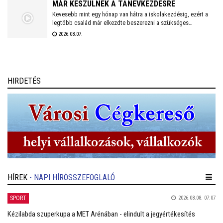
MÁR KÉSZÜLNEK A TANÉVKEZDÉSRE
Kevesebb mint egy hónap van hátra a iskolakezdésig, ezért a
legtöbb család már elkezdte beszerezni a szükséges
tanszereket. A fehérvári papír-írószer üzletek már július eleje
2026.08.07.
óta készülnek a rohamra.
HIRDETÉS
HÍREK
- NAPI HÍRÖSSZEFOGLALÓ
SPORT
2026.08.08. 07:07
Kézilabda szuperkupa a MET Arénában - elindult a jegyértékesítés