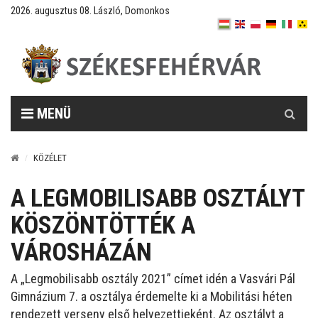
2026. augusztus 08. László, Domonkos
Keresés
MENÜ
KÖZÉLET
A LEGMOBILISABB OSZTÁLYT
KÖSZÖNTÖTTÉK A
VÁROSHÁZÁN
A „Legmobilisabb osztály 2021” címet idén a Vasvári Pál
Gimnázium 7. a osztálya érdemelte ki a Mobilitási héten
rendezett verseny első helyezettjeként. Az osztályt a