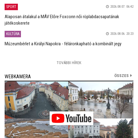
SPORT
2026.08.07. 06:42
Alaposan átalakul a MÁV Előre Foxconn női röplabdacsapatának
játékoskerete
KULTÚRA
2026.08.06. 20:23
Múzeumbérlet a Királyi Napokra - féláronkapható a kombinált jegy
TOVÁBBI HÍREK
ÖSSZES
WEBKAMERA