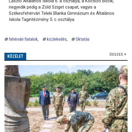
László Általános Iskola 6. a osztálya, a Kocsizó Bocik,
negyedik pedig a Zöld Sziget csapat, vagyis a
Székesfehérvári Teleki Blanka Gimnázium és Általános
Iskola Tagintézmény 5. c osztálya.
fehérvári fiatalok
közlekedés
Oktatás
ÖSSZES
KÖZÉLET