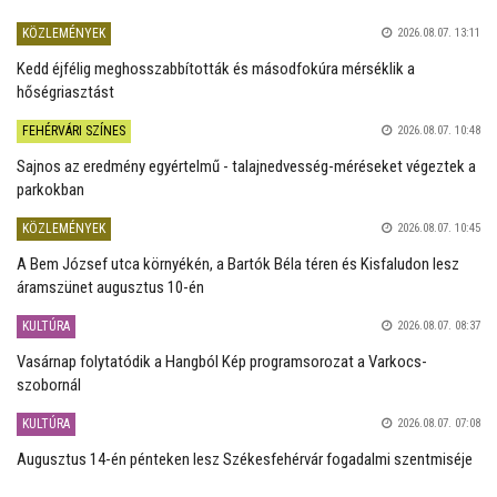
KÖZLEMÉNYEK
2026.08.07. 13:11
Kedd éjfélig meghosszabbították és másodfokúra mérséklik a
hőségriasztást
FEHÉRVÁRI SZÍNES
2026.08.07. 10:48
Sajnos az eredmény egyértelmű - talajnedvesség-méréseket végeztek a
parkokban
KÖZLEMÉNYEK
2026.08.07. 10:45
A Bem József utca környékén, a Bartók Béla téren és Kisfaludon lesz
áramszünet augusztus 10-én
KULTÚRA
2026.08.07. 08:37
Vasárnap folytatódik a Hangból Kép programsorozat a Varkocs-
szobornál
KULTÚRA
2026.08.07. 07:08
Augusztus 14-én pénteken lesz Székesfehérvár fogadalmi szentmiséje