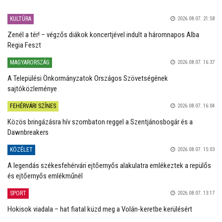
KULTÚRA
2026.08.07. 21:58
Zenél a tér! – végzős diákok koncertjével indult a háromnapos Alba
Regia Feszt
MAGYARORSZÁG
2026.08.07. 16:37
A Települési Önkormányzatok Országos Szövetségének
sajtóközleménye
FEHÉRVÁRI SZÍNES
2026.08.07. 16:04
Közös bringázásra hív szombaton reggel a Szentjánosbogár és a
Dawnbreakers
KÖZÉLET
2026.08.07. 15:03
A legendás székesfehérvári ejtőernyős alakulatra emlékeztek a repülős
és ejtőernyős emlékműnél
SPORT
2026.08.07. 13:17
Hokisok viadala – hat fiatal küzd meg a Volán-keretbe kerülésért