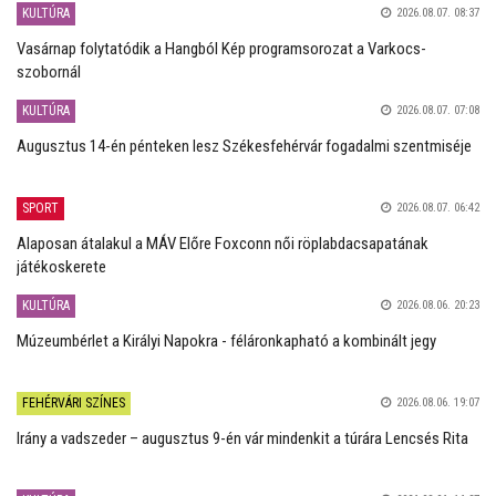
KULTÚRA
2026.08.07. 08:37
Vasárnap folytatódik a Hangból Kép programsorozat a Varkocs-
szobornál
KULTÚRA
2026.08.07. 07:08
Augusztus 14-én pénteken lesz Székesfehérvár fogadalmi szentmiséje
SPORT
2026.08.07. 06:42
Alaposan átalakul a MÁV Előre Foxconn női röplabdacsapatának
játékoskerete
KULTÚRA
2026.08.06. 20:23
Múzeumbérlet a Királyi Napokra - féláronkapható a kombinált jegy
FEHÉRVÁRI SZÍNES
2026.08.06. 19:07
Irány a vadszeder – augusztus 9-én vár mindenkit a túrára Lencsés Rita