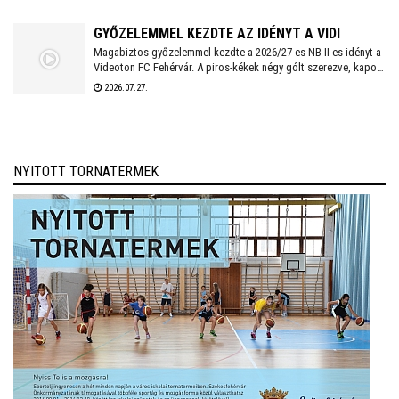
GYŐZELEMMEL KEZDTE AZ IDÉNYT A VIDI
Magabiztos győzelemmel kezdte a 2026/27-es NB II-es idényt a
Videoton FC Fehérvár. A piros-kékek négy gólt szerezve, kapott
találat nélkül múlták felül a tavalyi szezon negyedik
2026.07.27.
helyezettjét.
NYITOTT TORNATERMEK