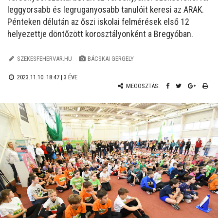
leggyorsabb és legruganyosabb tanulóit keresi az ARAK.
Pénteken délután az őszi iskolai felmérések első 12
helyezettje döntőzött korosztályonként a Bregyóban.
SZEKESFEHERVAR.HU
BÁCSKAI GERGELY
2023.11.10. 18:47 |
3 ÉVE
MEGOSZTÁS: