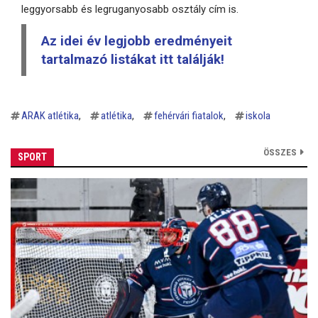
leggyorsabb és legruganyosabb osztály cím is.
Az idei év legjobb eredményeit
tartalmazó listákat itt találják!
ARAK atlétika
atlétika
fehérvári fiatalok
iskola
ÖSSZES
SPORT