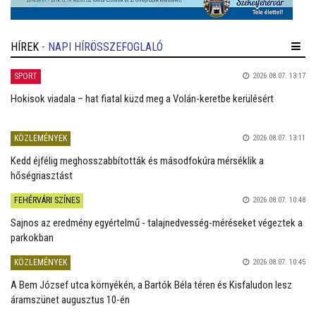
HÍREK
- NAPI HÍRÖSSZEFOGLALÓ
SPORT
2026.08.07. 13:17
Hokisok viadala – hat fiatal küzd meg a Volán-keretbe kerülésért
KÖZLEMÉNYEK
2026.08.07. 13:11
Kedd éjfélig meghosszabbították és másodfokúra mérséklik a
hőségriasztást
FEHÉRVÁRI SZÍNES
2026.08.07. 10:48
Sajnos az eredmény egyértelmű - talajnedvesség-méréseket végeztek a
parkokban
KÖZLEMÉNYEK
2026.08.07. 10:45
A Bem József utca környékén, a Bartók Béla téren és Kisfaludon lesz
áramszünet augusztus 10-én