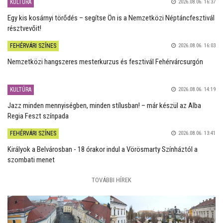
KULTÚRA
2026.08.06. 16:37
Egy kis kosárnyi törődés – segítse Ön is a Nemzetközi Néptáncfesztivál
résztvevőit!
FEHÉRVÁRI SZÍNES
2026.08.06. 16:03
Nemzetközi hangszeres mesterkurzus és fesztivál Fehérvárcsurgón
KULTÚRA
2026.08.06. 14:19
Jazz minden mennyiségben, minden stílusban! – már készül az Alba
Regia Feszt színpada
FEHÉRVÁRI SZÍNES
2026.08.06. 13:41
Királyok a Belvárosban - 18 órakor indul a Vörösmarty Színháztól a
szombati menet
TOVÁBBI HÍREK