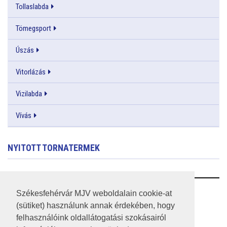
Tollaslabda
Tömegsport
Úszás
Vitorlázás
Vizilabda
Vívás
NYITOTT TORNATERMEK
RSS
Székesfehérvár MJV weboldalain cookie-at
(sütiket) használunk annak érdekében, hogy
A HONLAP 2017.03.31-I ÁLLAPOTA
felhasználóink oldallátogatási szokásairól