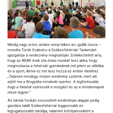
Mindig nagy öröm, amikor ennyi lelkes arc gyűlik össze –
mondta Török Szabolcs a Székesfehérvári Tankerület
igazgatója a rendezvény megnyitóján. Emlékeztetett arra,
hogy az ARAK évek óta óriási munkát tesz abba, hogy
megmutassa a fehérvári gyerekeknek mit jelent az atlétika
és a sport, illetve ez mit tesz hozzá az ember életéhez.
„Teljesen mindegy, milyen eredmény születik, mert aki
eljött ma a Bregyóba mindenki nyertes. A legfontosabb,
hogy a fiatalok szeressék a mozgást és az a mindennapok
része legyen.”
Az iskolai forduló összesített eredményei alapján pedig
gazdára talált Székesfehérvár leggyorsabb és
legruganyosabb iskolája, valamint évfolyamonként a