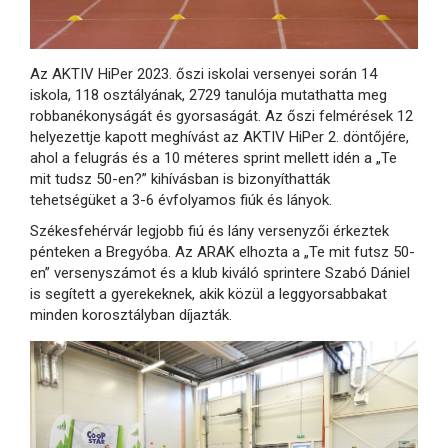
Az AKTIV HiPer 2023. őszi iskolai versenyei során 14
iskola, 118 osztályának, 2729 tanulója mutathatta meg
robbanékonyságát és gyorsaságát. Az őszi felmérések 12
helyezettje kapott meghívást az AKTIV HiPer 2. döntőjére,
ahol a felugrás és a 10 méteres sprint mellett idén a „Te
mit tudsz 50-en?” kihívásban is bizonyíthatták
tehetségüket a 3-6 évfolyamos fiúk és lányok.
Székesfehérvár legjobb fiú és lány versenyzői érkeztek
pénteken a Bregyóba. Az ARAK elhozta a „Te mit futsz 50-
en” versenyszámot és a klub kiváló sprintere Szabó Dániel
is segített a gyerekeknek, akik közül a leggyorsabbakat
minden korosztályban díjazták.