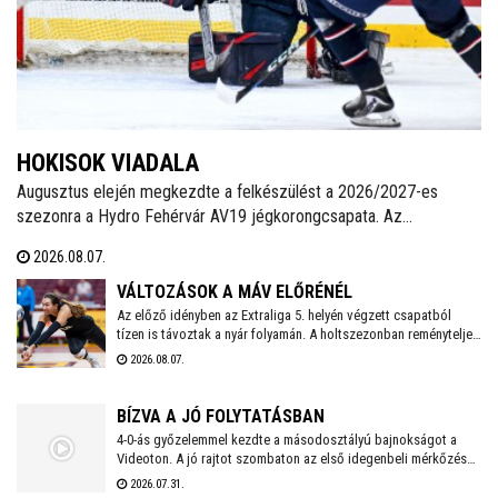
HOKISOK VIADALA
Augusztus elején megkezdte a felkészülést a 2026/2027-es
szezonra a Hydro Fehérvár AV19 jégkorongcsapata. Az
edzéseken részt vesz a FEHA19 hat fiatalja is, akik közül a legjobb
2026.08.07.
teljesítményt nyújtó játékos csatlakozhat a Volán ICEHL-
keretéhez.
VÁLTOZÁSOK A MÁV ELŐRÉNÉL
Az előző idényben az Extraliga 5. helyén végzett csapatból
tízen is távoztak a nyár folyamán. A holtszezonban reményteljes
magyar és külföldi fiatalokkal, valamint bolgár válogatott
2026.08.07.
tehetséggel is erősödött az együttes, melynek szakmai
munkájáért a 2026/2027-es évadban is Kaszap Tamás felel.
BÍZVA A JÓ FOLYTATÁSBAN
4-0-ás győzelemmel kezdte a másodosztályú bajnokságot a
Videoton. A jó rajtot szombaton az első idegenbeli mérkőzés
követi, a tavaly még NB I-es Kazincbarcika otthonában.
2026.07.31.