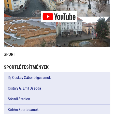
SPORT
SPORTLÉTESÍTMÉNYEK
Ifj. Ocskay Gábor Jégcsarnok
Csitáry G. Emil Uszoda
Sóstói Stadion
Köfém Sportcsarnok