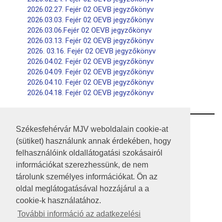
2026.02.27. Fejér 02 OEVB jegyzőkönyv
2026.03.03. Fejér 02 OEVB jegyzőkönyv
2026.03.06.Fejér 02 OEVB jegyzőkönyv
2026.03.13. Fejér 02 OEVB jegyzőkönyv
2026. 03.16. Fejér 02 OEVB jegyzőkönyv
2026.04.02. Fejér 02 OEVB jegyzőkönyv
2026.04.09. Fejér 02 OEVB jegyzőkönyv
2026.04.10. Fejér 02 OEVB jegyzőkönyv
2026.04.18. Fejér 02 OEVB jegyzőkönyv
RSS
Székesfehérvár MJV weboldalain cookie-at
(sütiket) használunk annak érdekében, hogy
A HONLAP 2017.03.31-I ÁLLAPOTA
felhasználóink oldallátogatási szokásairól
információkat szerezhessünk, de nem
JOGI NYILATKOZAT
tárolunk személyes információkat. Ön az
IMPRESSZUM
oldal meglátogatásával hozzájárul a a
cookie-k használatához.
MÉDIAAJÁNLAT
További információ az adatkezelési