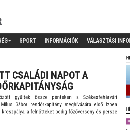
SÉG
SPORT
INFORMÁCIÓK
VÁLASZTÁSI INF
H
TT CSALÁDI NAPOT A
DŐRKAPITÁNYSÁG
özött gyűltek össze pénteken a Székesfehérvári
y Milus Gábor rendőrkapitány meghívására első ízben
H
, kreszpálya, a felnőtteket pedig főzőverseny és persze
K