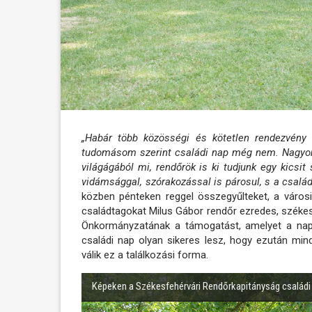
„Habár több közösségi és kötetlen rendezvény 
tudomásom szerint családi nap még nem. Nagyon
világágából mi, rendőrök is ki tudjunk egy kicsit s
vidámsággal, szórakozással is párosul, s a család
közben pénteken reggel összegyűlteket, a városi
családtagokat Milus Gábor rendőr ezredes, széke
Önkormányzatának a támogatást, amelyet a nap 
családi nap olyan sikeres lesz, hogy ezután m
válik ez a találkozási forma.
Képeken a Székesfehérvári Rendőrkapitányság családi