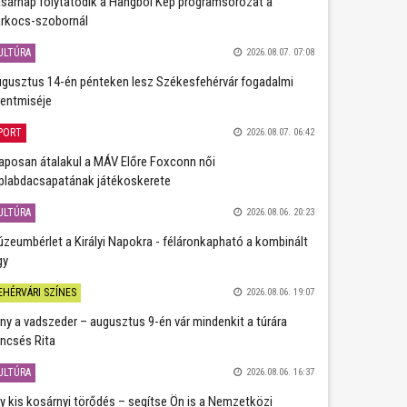
sárnap folytatódik a Hangból Kép programsorozat a
rkocs-szobornál
ULTÚRA
2026.08.07. 07:08
gusztus 14-én pénteken lesz Székesfehérvár fogadalmi
entmiséje
PORT
2026.08.07. 06:42
aposan átalakul a MÁV Előre Foxconn női
plabdacsapatának játékoskerete
ULTÚRA
2026.08.06. 20:23
zeumbérlet a Királyi Napokra - féláronkapható a kombinált
gy
EHÉRVÁRI SZÍNES
2026.08.06. 19:07
ány a vadszeder – augusztus 9-én vár mindenkit a túrára
ncsés Rita
ULTÚRA
2026.08.06. 16:37
y kis kosárnyi törődés – segítse Ön is a Nemzetközi