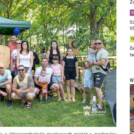
Zo
K
Sz
V5
F
Ős
ta
W