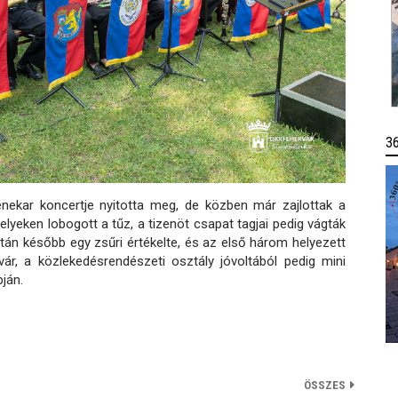
3
nekar koncertje nyitotta meg, de közben már zajlottak a
lyeken lobogott a tűz, a tizenöt csapat tagjai pedig vágták
ztán később egy zsűri értékelte, és az első három helyezett
vár, a közlekedésrendészeti osztály jóvoltából pedig mini
ján.
ÖSSZES