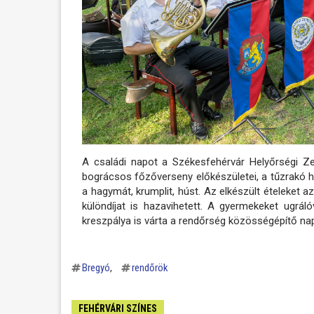
A családi napot a Székesfehérvár Helyőrségi Ze
bográcsos főzőverseny előkészületei, a tűzrakó he
a hagymát, krumplit, húst. Az elkészült ételeket a
különdíjat is hazavihetett. A gyermekeket ugráló
kreszpálya is várta a rendőrség közösségépítő nap
Bregyó
rendőrök
FEHÉRVÁRI SZÍNES