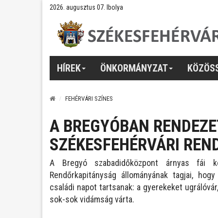
2026. augusztus 07. Ibolya
HÍREK
ÖNKORMÁNYZAT
KÖZÖS
FEHÉRVÁRI SZÍNES
A BREGYÓBAN RENDEZE
SZÉKESFEHÉRVÁRI REN
A Bregyó szabadidőközpont árnyas fái k
Rendőrkapitányság állományának tagjai, hog
családi napot tartsanak: a gyerekeket ugrálóvár
sok-sok vidámság várta.