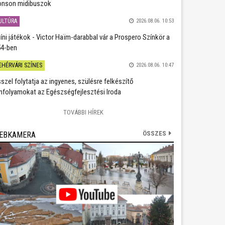
nson midibuszok
ULTÚRA
2026.08.06. 10:53
íni játékok - Victor Haïm-darabbal vár a Prospero Színkör a
4-ben
EHÉRVÁRI SZÍNES
2026.08.06. 10:47
szel folytatja az ingyenes, szülésre felkészítő
nfolyamokat az Egészségfejlesztési Iroda
TOVÁBBI HÍREK
ÖSSZES
EBKAMERA