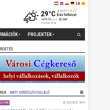
29°C
29.2°C
/
29.2°C
Erős felhőzet
9.19
346°
km/h
Frissítve: 09:52
Keresés
ORMÁCIÓK
PROJEKTEK
IRDETÉS
ÍREK
- NAPI HÍRÖSSZEFOGLALÓ
ULTÚRA
2026.08.07. 08:37