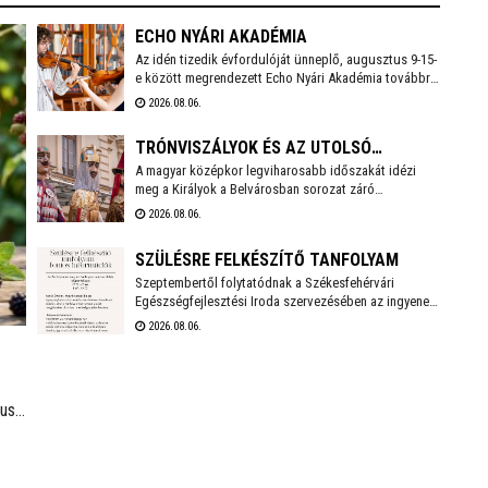
ECHO NYÁRI AKADÉMIA
Az idén tizedik évfordulóját ünneplő, augusztus 9-15-
e között megrendezett Echo Nyári Akadémia továbbra
is sokkal többet kínál, mint egy hagyományos zenei
2026.08.06.
mesterkurzus. A családias légkörnek, az intenzív
művészi programnak és a különleges környezetben
TRÓNVISZÁLYOK ÉS AZ UTOLSÓ
történő elvonulásnak köszönhetően az Akadémia
egyedülálló találkozási pontja a művésztanároknak, a
A magyar középkor legviharosabb időszakát idézi
ARANYÁG
fiatal zenészeknek és a közönségnek.
meg a Királyok a Belvárosban sorozat záró
felvonulása, mely a nagy hőség miatt a szokásosnál
2026.08.06.
egy órával később, 18 órakor indul a Vörösmarty
Színháztól. A menetet gólyalábasok és régizenészek
SZÜLÉSRE FELKÉSZÍTŐ TANFOLYAM
kísérik.
Szeptembertől folytatódnak a Székesfehérvári
Egészségfejlesztési Iroda szervezésében az ingyenes,
szülésre felkészítő tanfolyamok. Az idei évben még
2026.08.06.
két turnusra lehet jelentkezni és várják a 20.
várandósági hetet betöltött leendő anyukák
jelentkezését.
tus
an