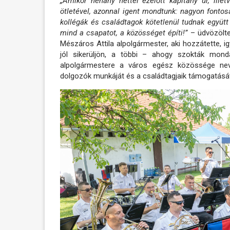
„Amikor néhány héttel ezelőtt kapitány úr, il
ötletével, azonnal igent mondtunk: nagyon fonto
kollégák és családtagok kötetlenül tudnak együtt
mind a csapatot, a közösséget építi!”
– üdvözölte
Mészáros Attila alpolgármester, aki hozzátette, i
jól sikerüljön, a többi – ahogy szokták mon
alpolgármestere a város egész közössége ne
dolgozók munkáját és a családtagjaik támogatását,