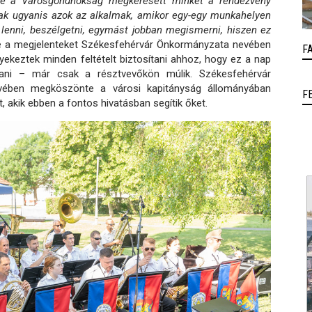
letve a Városgondnokság megkeresett minket a rendezvény
sak ugyanis azok az alkalmak, amikor egy-egy munkahelyen
 lenni, beszélgetni, egymást jobban megismerni, hiszen ez
 a megjelenteket Székesfehérvár Önkormányzata nevében
F
gyekeztek minden feltételt biztosítani ahhoz, hogy ez a nap
dani – már csak a résztvevőkön múlik. Székesfehérvár
vében megköszönte a városi kapitányság állományában
F
 akik ebben a fontos hivatásban segítik őket.