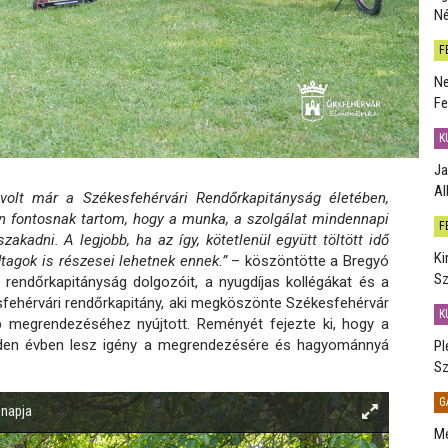
Né
F
Ne
Fe
K
Ja
Al
volt már a Székesfehérvári Rendőrkapitányság életében,
 fontosnak tartom, hogy a munka, a szolgálat mindennapi
F
zakadni. A legjobb, ha az így, kötetlenül együtt töltött idő
Ki
tagok is részesei lehetnek ennek.”
– köszöntötte a Bregyó
Sz
 rendőrkapitányság dolgozóit, a nyugdíjas kollégákat és a
sfehérvári rendőrkapitány, aki megköszönte Székesfehérvár
K
megrendezéséhez nyújtott. Reményét fejezte ki, hogy a
inden évben lesz igény a megrendezésére és hagyománnyá
Pl
Sz
G
 napja
Me