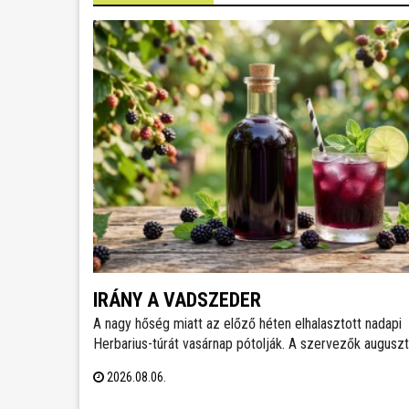
IRÁNY A VADSZEDER
A nagy hőség miatt az előző héten elhalasztott nadapi
Herbarius-túrát vasárnap pótolják. A szervezők augusz
9-én várnak mindenkit, aki szívesen csatlakozna a
2026.08.06.
programhoz, hogy a vitaminokban és ásványi anyagokb
gazdag vadszederből gyűjtsön Lencsés Rita