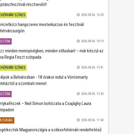
ptáncfesztivál résztvevőit!
EHÉRVÁRI SZÍNES
2026.08.06. 16:03
mzetközi hangszeres mesterkurzus és fesztivál
hérvárcsurgón
ULTÚRA
2026.08.06. 14:19
zz minden mennyiségben, minden stílusban! – már készül az
ba Regia Feszt színpada
EHÉRVÁRI SZÍNES
2026.08.06. 13:41
rályok a Belvárosban - 18 órakor indul a Vörösmarty
ínháztól a szombati menet
ULTÚRA
2026.08.06. 13:35
etykafészek – Neil Simon bohózata a Csajághy Laura
ínpadon
AZDASÁG
2026.08.06. 11:04
gérkeztek Magyarországra a székesfehérvári rendeltetésű