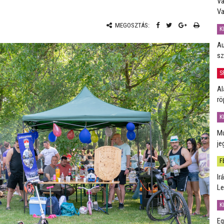
Va
Va
MEGOSZTÁS:
K
Au
sz
S
Al
rö
K
Mú
je
F
Ir
Le
K
Eg