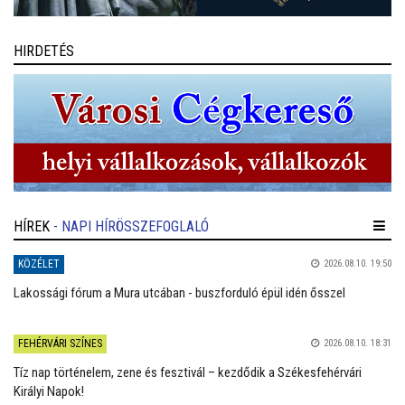
HIRDETÉS
HÍREK
- NAPI HÍRÖSSZEFOGLALÓ
KÖZÉLET
2026.08.10. 19:50
Lakossági fórum a Mura utcában - buszforduló épül idén ősszel
FEHÉRVÁRI SZÍNES
2026.08.10. 18:31
Tíz nap történelem, zene és fesztivál – kezdődik a Székesfehérvári
Királyi Napok!