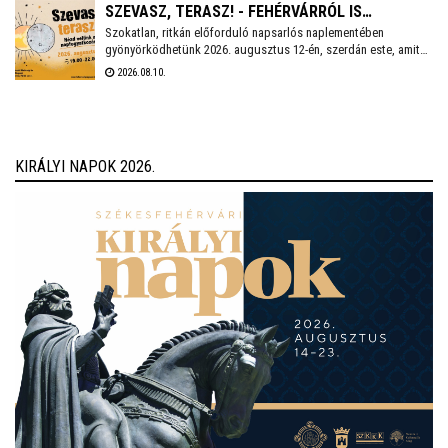
SZEVASZ, TERASZ! - FEHÉRVÁRRÓL IS
Szokatlan, ritkán előforduló napsarlós naplementében
MEGFIGYELHETŐ LESZ A RÉSZLEGES
gyönyörködhetünk 2026. augusztus 12-én, szerdán este, amit
NAPFOGYATKOZÁS
sötétedés után a Perseida meteorraj csillaghullása követ majd.
2026.08.10.
A részleges napfogyatkozást lehetőség lesz a Csillagvizsgáló
alatti, az SZKKK teraszáról is megnézni.
KIRÁLYI NAPOK 2026.