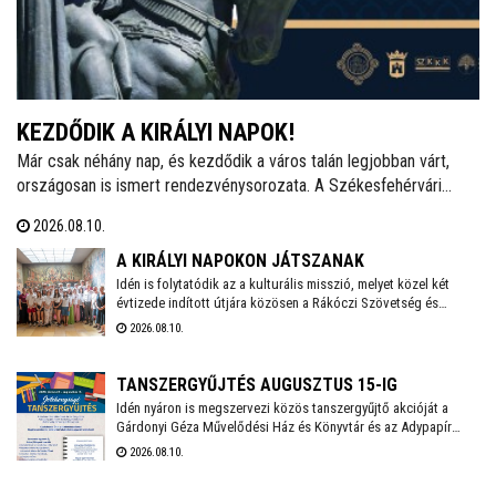
KEZDŐDIK A KIRÁLYI NAPOK!
Már csak néhány nap, és kezdődik a város talán legjobban várt,
országosan is ismert rendezvénysorozata. A Székesfehérvári
Királyi Napok idén is gazdag kínálattal várja a vendégeket
2026.08.10.
augusztus 14–23. között: nemzetközi néptáncfesztivál, a világhírű
Janoska Ensemble, a TNT és a Grund – vígszínházi fiúzenekar
A KIRÁLYI NAPOKON JÁTSZANAK
koncertje, a Háry János daljáték koncertváltozata, összművészeti
Idén is folytatódik az a kulturális misszió, melyet közel két
évtizede indított útjára közösen a Rákóczi Szövetség és
zárógála, fúvós- és katonazenekari fesztivál és Mézünnep is lesz.
Székesfehérvár Önkormányzata. Az együttműködésnek
2026.08.10.
köszönhetően idén is játszanak határon túli diákok a
Székesfehérvári Királyi Napok két történelmi darabjában. Az
Erdélyből és Felvidéktől érkezett fiatalokat a Városházán
TANSZERGYŰJTÉS AUGUSZTUS 15-IG
köszöntötték hétfőn délelőtt.
Idén nyáron is megszervezi közös tanszergyűjtő akcióját a
Gárdonyi Géza Művelődési Ház és Könyvtár és az Adypapír
írószerbolt. Az akció augusztus 15-ig tart, mindkét helyszínen
2026.08.10.
szeretettel fogadják az új vagy a használt, de jó állapotú
tanszereket, eszközöket.