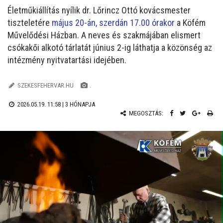
Életműkiállítás nyílik dr. Lőrincz Ottó kovácsmester
tiszteletére
május 20-án, szerdán 17.00 órakor
a Köfém
Művelődési Házban. A neves és szakmájában elismert
csókakői alkotó tárlatát június 2-ig láthatja a közönség az
intézmény nyitvatartási idejében.
SZEKESFEHERVAR.HU
.
2026.05.19. 11:58 |
3 HÓNAPJA
MEGOSZTÁS: