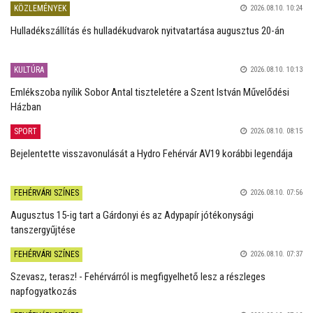
KÖZLEMÉNYEK
2026.08.10. 10:24
Hulladékszállítás és hulladékudvarok nyitvatartása augusztus 20-án
KULTÚRA
2026.08.10. 10:13
Emlékszoba nyílik Sobor Antal tiszteletére a Szent István Művelődési
Házban
SPORT
2026.08.10. 08:15
Bejelentette visszavonulását a Hydro Fehérvár AV19 korábbi legendája
FEHÉRVÁRI SZÍNES
2026.08.10. 07:56
Augusztus 15-ig tart a Gárdonyi és az Adypapír jótékonysági
tanszergyűjtése
FEHÉRVÁRI SZÍNES
2026.08.10. 07:37
Szevasz, terasz! - Fehérvárról is megfigyelhető lesz a részleges
napfogyatkozás