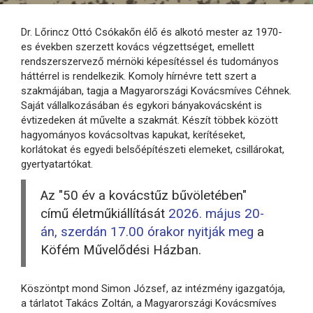
Dr. Lőrincz Ottó Csókakőn élő és alkotó mester az 1970-
es években szerzett kovács végzettséget, emellett
rendszerszervező mérnöki képesítéssel és tudományos
háttérrel is rendelkezik. Komoly hírnévre tett szert a
szakmájában, tagja a Magyarországi Kovácsmíves Céhnek.
Saját vállalkozásában és egykori bányakovácsként is
évtizedeken át művelte a szakmát. Készít többek között
hagyományos kovácsoltvas kapukat, kerítéseket,
korlátokat és egyedi belsőépítészeti elemeket, csillárokat,
gyertyatartókat.
Az "50 év a kovácstűz bűvöletében"
című életműkiállítását
2026. május 20-
án, szerdán 17.00 órakor nyitják meg
a
Köfém Művelődési Házban.
Köszöntpt mond Simon József, az intézmény igazgatója,
a tárlatot Takács Zoltán, a Magyarországi Kovácsmíves