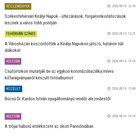
KÖZLEMÉNYEK
2026.08.10. 16:30
Székesfehérvári Királyi Napok - útlezárások, forgalomkorlátozások
lesznek a város több pontján
FEHÉRVÁRI SZÍNES
2026.08.10. 15:21
A Városházán köszöntötték a Királyi Napokon játszó, határon túli
diákokat
KULTÚRA
2026.08.10. 14:25
Csütörtökön mutatják be az egykori koronázóbazilika míves
kőfaragványairól készült fotóalbumot
KÖZÉLET
2026.08.10. 13:08
Búcsú Dr. Kardos István nyugállományú rendőr alezredestől
KULTÚRA
2026.08.10. 10:29
A trójai háború emlékezete az ókori Pannóniában