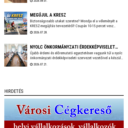
2026.08.01.
csökkentése érdekében. A cél, hogy az önkormányzati
feladatellátás zavartalan biztosítása mellett mérséklődjön az
energiafelhasználás, és a munkavállalók számára is
MEGÚJUL A KRESZ
biztonságos munkakörnyezetet lehessen fenntartani.
Biztonságosabb utakat szeretne? Mondja el a véleményét a
KRESZ-megújítás tervezetéről! Csupán 10-15 percet vesz
igénybe a Közlekedési és Beruházási Minisztérium által
2026.07.28.
készített kérdőív kitöltése, amely többek között az elektromos
rollerek használatának kérdéskörét is érinti. A válaszadás
anonim és önkéntes.
NYOLC ÖNKORMÁNYZATI ÉRDEKKÉPVISELET
Újabb érdemi és előremutató egyeztetésen vagyunk túl a nyolc
KÖZÖSEN KÉSZÍT SZAKPOLITIKAI
önkormányzati érdekképviseleti szervezet vezetőivel a készülő
JAVASLATCSOMAGOT
közös, össz-szövetségi szakpolitikai javaslatcsomagunkról -
2026.07.21.
írta Facebook oldalán Cser-Palkovics András Székesfehérvár
polgármestere, aki június eleje óta a Megyei Jogú Városok
Szövetségének az elnöke.
HIRDETÉS