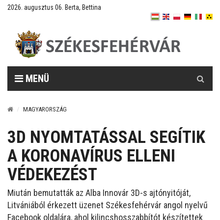
2026. augusztus 06. Berta, Bettina
Keresés
MENÜ
MAGYARORSZÁG
3D NYOMTATÁSSAL SEGÍTIK
A KORONAVÍRUS ELLENI
VÉDEKEZÉST
Miután bemutatták az Alba Innovár 3D-s ajtónyitóját,
Litvániából érkezett üzenet Székesfehérvár angol nyelvű
Facebook oldalára, ahol kilincshosszabbítót készítettek