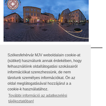
RSS
Székesfehérvár MJV weboldalain cookie-at
(sütiket) használunk annak érdekében, hogy
A HONLAP 2017.03.31-I ÁLLAPOTA
felhasználóink oldallátogatási szokásairól
információkat szerezhessünk, de nem
JOGI NYILATKOZAT
tárolunk személyes információkat. Ön az
IMPRESSZUM
oldal meglátogatásával hozzájárul a a
cookie-k használatához.
MÉDIAAJÁNLAT
További információ az adatkezelési
tájékoztatóban!
KÖZÉRDEKŰ ADATOK