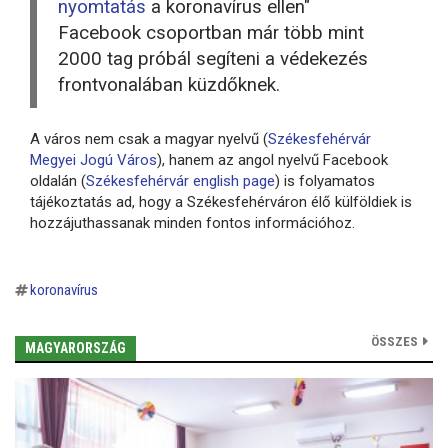
nyomtatás
a koronavírus ellen"
Facebook csoportban már több mint
2000 tag próbál segíteni a védekezés
frontvonalában küzdőknek.
A város nem csak a magyar nyelvű (
Székesfehérvár
Megyei Jogú Város
), hanem az angol nyelvű Facebook
oldalán (
Székesfehérvár english page
) is folyamatos
tájékoztatás ad, hogy a Székesfehérváron élő külföldiek is
hozzájuthassanak minden fontos információhoz.
koronavírus
ÖSSZES
MAGYARORSZÁG