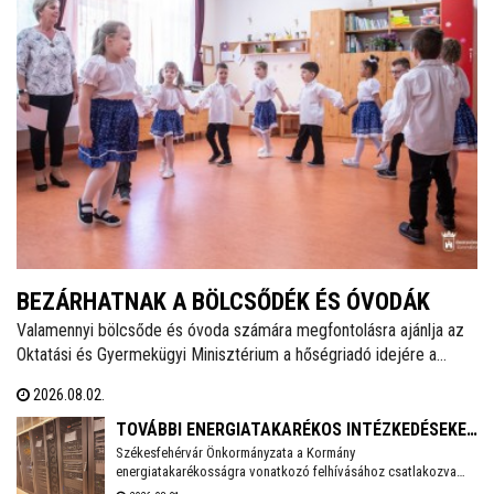
BEZÁRHATNAK A BÖLCSŐDÉK ÉS ÓVODÁK
Valamennyi bölcsőde és óvoda számára megfontolásra ajánlja az
Oktatási és Gyermekügyi Minisztérium a hőségriadó idejére a
zárvatartás lehetőségét, erről tájékoztatott Lannert Judit oktatási
2026.08.02.
és gyermekügyi miniszter Facebook-oldalán szombaton.
TOVÁBBI ENERGIATAKARÉKOS INTÉZKEDÉSEKET
Székesfehérvár Önkormányzata a Kormány
VEZET BE SZÉKESFEHÉRVÁR
energiatakarékosságra vonatkozó felhívásához csatlakozva
több intézkedést vezet be a villamosenergia-felhasználás