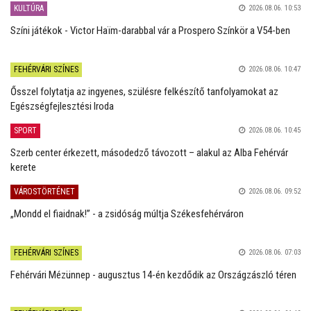
KULTÚRA
2026.08.06. 10:53
Színi játékok - Victor Haïm-darabbal vár a Prospero Színkör a V54-ben
FEHÉRVÁRI SZÍNES
2026.08.06. 10:47
Ősszel folytatja az ingyenes, szülésre felkészítő tanfolyamokat az
Egészségfejlesztési Iroda
SPORT
2026.08.06. 10:45
Szerb center érkezett, másodedző távozott – alakul az Alba Fehérvár
kerete
VÁROSTÖRTÉNET
2026.08.06. 09:52
„Mondd el fiaidnak!” - a zsidóság múltja Székesfehérváron
FEHÉRVÁRI SZÍNES
2026.08.06. 07:03
Fehérvári Mézünnep - augusztus 14-én kezdődik az Országzászló téren