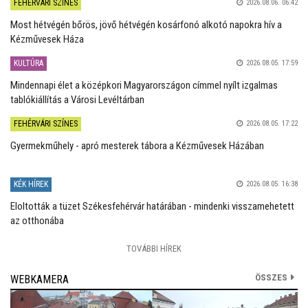
FEHÉRVÁRI SZÍNES
2026.08.06. 06:42
Most hétvégén bőrös, jövő hétvégén kosárfonó alkotó napokra hív a
Kézművesek Háza
KULTÚRA
2026.08.05. 17:59
Mindennapi élet a középkori Magyarországon címmel nyílt izgalmas
tablókiállítás a Városi Levéltárban
FEHÉRVÁRI SZÍNES
2026.08.05. 17:22
Gyermekműhely - apró mesterek tábora a Kézművesek Házában
KÉK HÍREK
2026.08.05. 16:38
Eloltották a tüzet Székesfehérvár határában - mindenki visszamehetett
az otthonába
TOVÁBBI HÍREK
ÖSSZES
WEBKAMERA