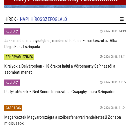
HÍREK
- NAPI HÍRÖSSZEFOGLALÓ
KULTÚRA
2026.08.06. 14:19
Jazz minden mennyiségben, minden stílusban! – már készül az Alba
Regia Feszt színpada
FEHÉRVÁRI SZÍNES
2026.08.06. 13:41
Királyok a Belvárosban - 18 órakor indul a Vörösmarty Színháztól a
szombati menet
KULTÚRA
2026.08.06. 13:35
Pletykafészek – Neil Simon bohózata a Csajághy Laura Színpadon
GAZDASÁG
2026.08.06. 11:04
Megérkeztek Magyarországra a székesfehérvári rendeltetésű Zonson
midibuszok